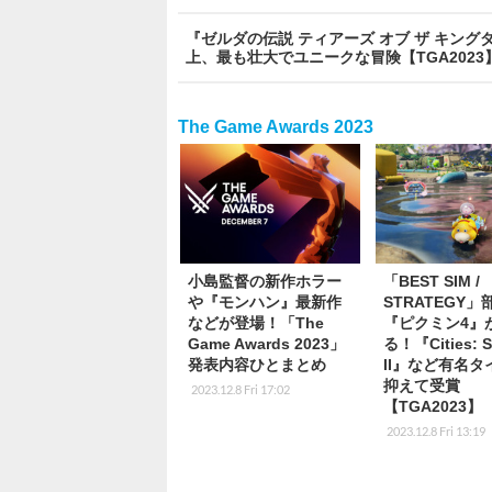
『ゼルダの伝説 ティアーズ オブ ザ キングダム』
上、最も壮大でユニークな冒険【TGA2023
The Game Awards 2023
小島監督の新作ホラー
「BEST SIM /
や『モンハン』最新作
STRATEGY」
などが登場！「The
『ピクミン4』
Game Awards 2023」
る！『Cities: S
発表内容ひとまとめ
II』など有名タ
抑えて受賞
2023.12.8 Fri 17:02
【TGA2023】
2023.12.8 Fri 13:19