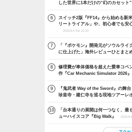
した世界に1本だけの“幻のカセット
スイッチ2版『FF14』から始める新
リートライアル」や、初心者でも安
2026.8.4 Tue 22:20
「『ポケモン』開発元がソウルライク
に仕上げた」海外レビューひとまとめ『Beast
修理費が車体価格を超えた愛車コペ
作『Car Mechanic Simulator 202
『鬼武者 Way of the Swo
珍皇寺・建仁寺を巡る現地ツアーレ
「台本通りの展開は何一つなく、最
ューハイスコア『Big Walk』
2026.8.
アクセ