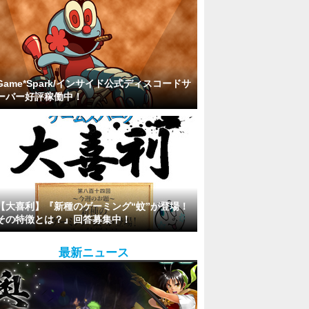
Game*Spark/インサイド公式ディスコードサ
ーバー好評稼働中！
【大喜利】『新種のゲーミング“蚊”が登場！
その特徴とは？』回答募集中！
最新ニュース