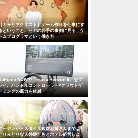
【キャリアクエスト】ゲーム作りを仕事にす
るということ。セガの若手の事例に見る，ゲ
ームプログラマという働き方
GeForce NOWで『Forza Horizon 6』をプ
レイ。ハンドルコントローラー×クラウドゲ
ーミングの底力を体感
クーデレからスタイル抜群お姉さんまでより
どりみどりな人外娘たちとホテル経営しよ