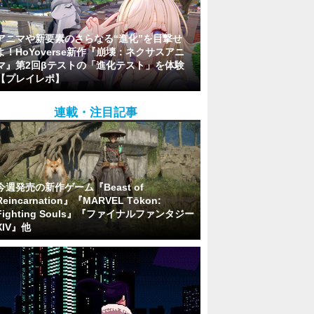
アニマや新要素のさらなる“進化”を目撃せ
よ！HoYoverse新作『崩壊：ネクサスアニ
マ』第2回βテストの「進化テスト」を体験
【プレイレポ】
連載・注目記事
今週発売の新作ゲーム『Beast of
Reincarnation』『MARVEL Tōkon:
Fighting Souls』『ファイナルファンタジー
XIV』他