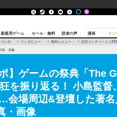
家庭用ゲーム
セール・無料
読者の声
漫画
イン
レイレポ
インタビュー
海外レビュー
注目インディーミニ問
写真・画像
ゲームの祭典「The Gam
熱狂を振り返る！ 小島監督
…会場周辺&登壇した著名
真・画像