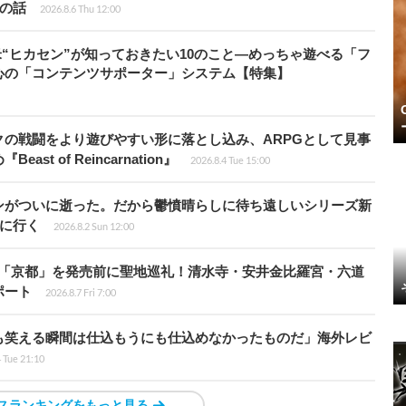
”の話
2026.8.6 Thu 12:00
米“ヒカセン”が知っておきたい10のこと―めっちゃ遊べる「フ
心の「コンテンツサポーター」システム【特集】
の戦闘をより遊びやすい形に落とし込み、ARPGとして見事
 of Reincarnation』
2026.8.4 Tue 15:00
ンがついに逝った。だから鬱憤晴らしに待ち遠しいシリーズ新
6』に行く
2026.8.2 Sun 12:00
rd』の舞台「京都」を発売前に聖地巡礼！清水寺・安井金比羅宮・六道
ポート
2026.8.7 Fri 7:00
も笑える瞬間は仕込もうにも仕込めなかったものだ」海外レビ
4 Tue 21:10
スランキングをもっと見る