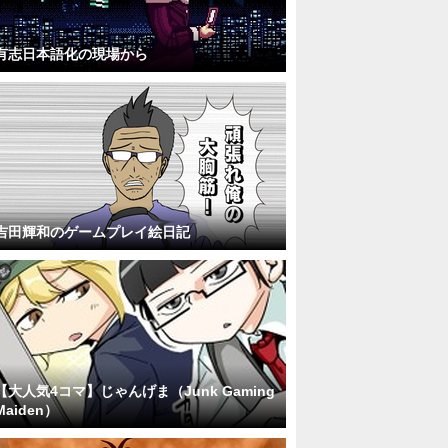
有志日本語化の現場から
吉田輝和のゲームプレイ絵日記
【大人気4コマ】じゃんげま（Junk Gaming
Maiden）