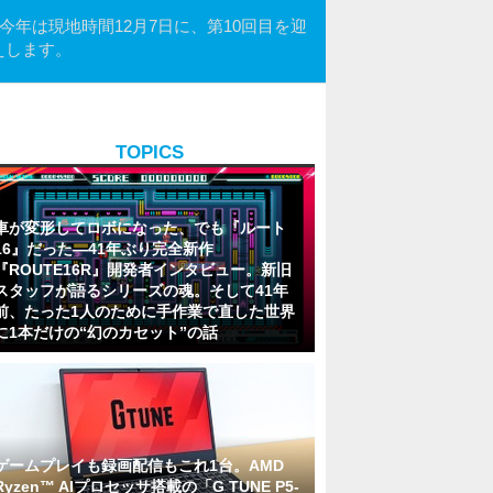
。今年は現地時間12月7日に、第10回目を迎
伝えします。
TOPICS
車が変形してロボになった、でも『ルート
16』だった―41年ぶり完全新作
『ROUTE16R』開発者インタビュー。新旧
スタッフが語るシリーズの魂。そして41年
前、たった1人のために手作業で直した世界
に1本だけの“幻のカセット”の話
ゲームプレイも録画配信もこれ1台。AMD
Ryzen™ AIプロセッサ搭載の「G TUNE P5-