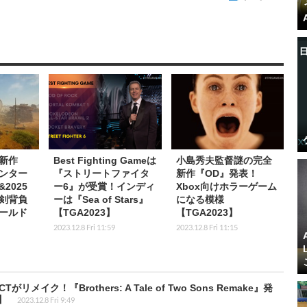
新作
Best Fighting Gameは
小島秀夫監督謎の完全
ンター
『ストリートファイタ
新作『OD』発表！
2025
ー6』が受賞！インディ
Xbox向けホラーゲーム
剣背負
ーは『Sea of Stars』
になる模様
ールド
【TGA2023】
【TGA2023】
2023.12.8 Fri 11:59
2023.12.8 Fri 11:15
リメイク！『Brothers: A Tale of Two Sons Remake』発
】
2023.12.8 Fri 9:49