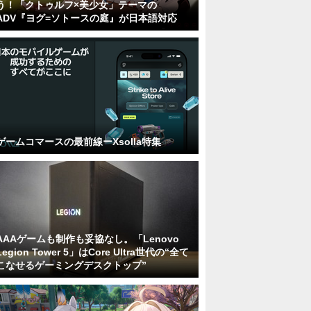
う！「クトゥルフ×美少女」テーマの
ADV『ヨグ=ソトースの庭』が日本語対応
ゲームコマースの最前線ーXsolla特集
AAAゲームも制作も妥協なし。「Lenovo
Legion Tower 5」はCore Ultra世代の“全て
こなせるゲーミングデスクトップ”