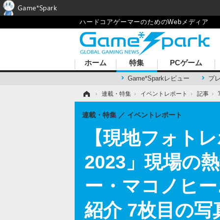
Game*Spark
ハードコアゲーマーのためのWebメディア
ホーム
特集
PCゲーム
Game*Sparkレビュー
プ
ホーム
›
連載・特集
›
イベントレポート
›
記事
›
連載・特集
イベントレポート
【現地フォトレポ】
2023」現場の
ー・マコノヒー
紹介 7枚目の写