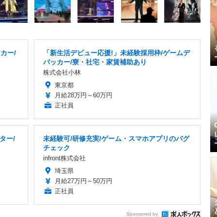
カー/
「新生活デビュー応援!」未経験採用枠/ゲームデ
バッカー/寮・社宅・家賃補助あり
株式会社小林
東京都
月給28万円～60万円
正社員
ター/
未経験可/研修充実/ゲーム・スマホアプリのバグ
り
チェック
infront株式会社
埼玉県
月給27万円～50万円
正社員
Sponsored by