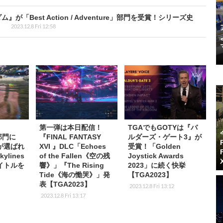
が「Best Action / Adventure」部門を受賞！シリーズ史
】
2023.12.8 Fri 12:58
第一弾は本日配信！
TGAでもGOTYは『バ
部門に
『FINAL FANTASY
ルダーズ・ゲート3』が
が選ばれ
XVI 』DLC「Echoes
受賞！「Golden
kylines
of the Fallen《空の残
Joystick Awards
イトルを
響》」『The Rising
2023」に続く快挙
Tide《海の慟哭》」発
【TGA2023】
表【TGA2023】
2023.12.8 Fri 13:12
2023.12.8 Fri 13:17