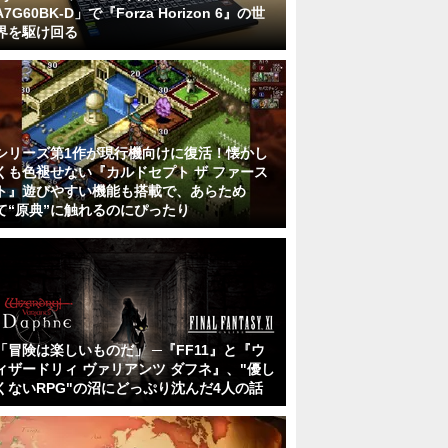
A7G60BK-D」で『Forza Horizon 6』の世
界を駆け回る
シリーズ第1作が現行機向けに復活！懐かし
くも色褪せない『カルドセプト ザ ファース
ト』遊びやすい機能も搭載で、あらため
て“原典”に触れるのにぴったり
「冒険は楽しいものだ」 ─『FF11』と『ウ
ィザードリィ ヴァリアンツ ダフネ』、"優し
くないRPG"の沼にどっぷり沈んだ4人の話