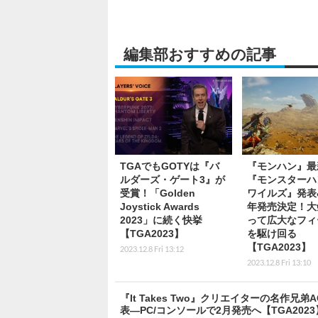
編集部おすすめの記事
TGAでもGOTYは『バ
『モンハン』最
ルダーズ・ゲート3』が
『モンスターハ
受賞！「Golden
ワイルズ』発表&
Joystick Awards
年発売決定！大
2023」に続く快挙
って広大なフィ
【TGA2023】
を駆け回る
【TGA2023】
2023.12.8 Fri 13:12
2023.12.8 Fri 13:10
『It Takes Two』クリエイターの名作兄弟ACTが
表―PC/コンソールで2月発売へ【TGA2023