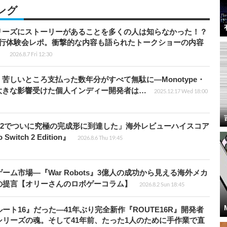
ング
リーズにストーリーがあることを多くの人は知らなかった！？
先行体験会レポ。衝撃的な内容も語られたトークショーの内容
】
2026.8.7 Fri 12:30
苦しいところ支払った数年分がすべて無駄に―Monotype・
大きな影響受けた個人インディー開発者は…
2025.12.17 Wed 18:00
チ2でついに究極の完成形に到達した」海外レビューハイスコア
witch 2 Edition』
2026.8.6 Thu 19:45
ム市場―『War Robots』3億人の成功から見える海外メカ
の提言【オリーさんのロボゲーコラム】
2026.8.2 Sun 18:45
ト16』だった―41年ぶり完全新作『ROUTE16R』開発者
リーズの魂。そして41年前、たった1人のために手作業で直