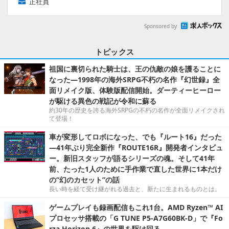
正社員
Sponsored by
トピックス
祖国に裏切られた騎士は、王の仇敵の娘を護ることに
なった―1998年の海外SRPG不朽の名作『幻世録』全
面リメイク版、体験版配信開始。ダーティーヒーロー
が駆ける異色の戦記が令和に蘇る
約30年の歴史を誇る海外SRPGの不朽の名作が全面リメイクされ
て登場！
車が変形してロボになった、でも『ルート16』だった
―41年ぶり完全新作『ROUTE16R』開発者インタビュ
ー。新旧スタッフが語るシリーズの魂。そして41年
前、たった1人のために手作業で直した世界に1本だけ
の“幻のカセット”の話
長い時を経て受け継がれる過去と、新たに生まれるものとは。
ゲームプレイも録画配信もこれ1台。AMD Ryzen™ AI
プロセッサ搭載の「G TUNE P5-A7G60BK-D」で『Fo
rza Horizon 6』の世界を駆け回る