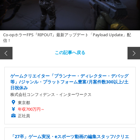
Co-opホラーFPS『RIPOUT』最新アップデート「Payload Update」配
信！
この記事へ戻る
ゲームクリエイター「プランナー・ディレクター・デバッグ
等」/ジャンル・プラットフォーム豊富/月案件数300以上/土
日祝休み
株式会社コンフィデンス・インターワークス
東京都
年収700万円～
正社員
「27卒」ゲーム実況・eスポーツ動画の編集スタッフ/クリエ