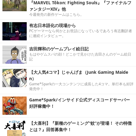
『MARVEL Tōkon: Fighting Souls』『ファイナルフ
ァンタジーXIV』他
今週発売の新作ゲームはこちら。
有志日本語化の現場から
PCゲーマーなら何かとお世話になっているであろう有志翻訳者
に連続インタビュー。
吉田輝和のゲームプレイ絵日記
もはやゲムスパの顔！どこかで見かけた吉田さんのゲーム絵日
記
【大人気4コマ】じゃんげま（Junk Gaming Maide
n）
Game*Sparkの一大コンテンツに成長した4コマ。単行本も好評
発売中！
Game*Spark/インサイド公式ディスコードサーバー
好評稼働中！
【大喜利】『新種のゲーミング“蚊”が登場！ その特徴
とは？』回答募集中！