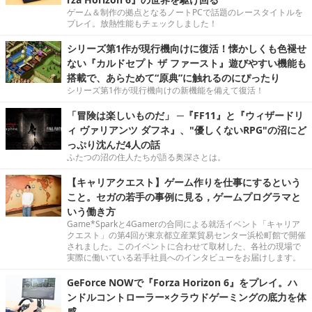
ゲーム＆制作の拠点となるノートPCで話題のレースタイトルを
プレイ。放熱性能もチェックしました！
シリーズ第1作が現行機向けに復活！懐かしくも色褪せ
ない『カルドセプト ザ ファースト』遊びやすい機能も
搭載で、あらためて“原典”に触れるのにぴったり
シリーズ第1作が現行機向けの新機能を備えて復活！
「冒険は楽しいものだ」 ─『FF11』と『ウィザードリ
ィ ヴァリアンツ ダフネ』、"優しくないRPG"の沼にど
っぷり沈んだ4人の話
ふたつの沼の住人たちが語る奥深さとは。
【キャリアクエスト】ゲーム作りを仕事にするという
こと。セガの若手の事例に見る，ゲームプログラマと
いう働き方
Game*Sparkと4Gamerの合同による就活イベント「キャリア
クエスト」の第4回が東京都立産業貿易センター浜松町館で開催
されました。このイベントに合わせて取材した、各社の現場で
実際に働いている若手社員へのインタビューをお届けします。
GeForce NOWで『Forza Horizon 6』をプレイ。ハ
ンドルコントローラー×クラウドゲーミングの底力を体
感