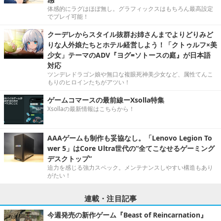
体感的にラグはほぼ無し。グラフィックスはもちろん最高設定
でプレイ可能！
クーデレからスタイル抜群お姉さんまでよりどりみど
りな人外娘たちとホテル経営しよう！「クトゥルフ×美
少女」テーマのADV『ヨグ=ソトースの庭』が日本語
対応
ツンデレドラゴン娘や無口な複眼死神美少女など、属性てんこ
もりのヒロインたちがアツい！
ゲームコマースの最前線ーXsolla特集
Xsollaの最新情報はこちらから！
AAAゲームも制作も妥協なし。「Lenovo Legion To
wer 5」はCore Ultra世代の“全てこなせるゲーミング
デスクトップ”
迫力を感じる強力スペック。メンテナンスしやすい構造もあり
がたい！
連載・注目記事
今週発売の新作ゲーム『Beast of Reincarnation』