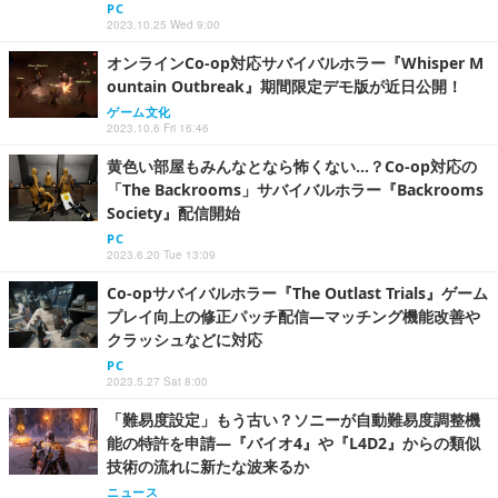
PC
2023.10.25 Wed 9:00
オンラインCo-op対応サバイバルホラー『Whisper M
ountain Outbreak』期間限定デモ版が近日公開！
ゲーム文化
2023.10.6 Fri 16:46
黄色い部屋もみんなとなら怖くない…？Co-op対応の
「The Backrooms」サバイバルホラー『Backrooms
Society』配信開始
PC
2023.6.20 Tue 13:09
Co-opサバイバルホラー『The Outlast Trials』ゲーム
プレイ向上の修正パッチ配信―マッチング機能改善や
クラッシュなどに対応
PC
2023.5.27 Sat 8:00
「難易度設定」もう古い？ソニーが自動難易度調整機
能の特許を申請―『バイオ4』や『L4D2』からの類似
技術の流れに新たな波来るか
ニュース