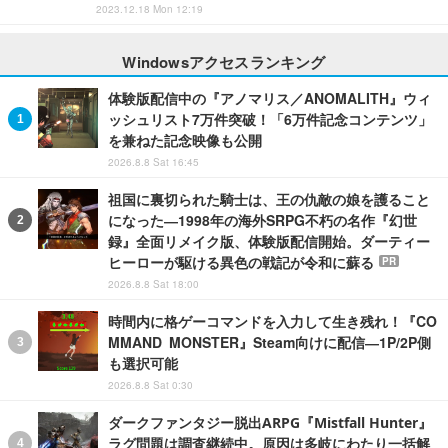
2023.12.18 Mon 12:19
Windowsアクセスランキング
体験版配信中の『アノマリス／ANOMALITH』ウィ
ッシュリスト7万件突破！「6万件記念コンテンツ」
を兼ねた記念映像も公開
2026.8.8 Sat 16:45
祖国に裏切られた騎士は、王の仇敵の娘を護ること
になった―1998年の海外SRPG不朽の名作『幻世
録』全面リメイク版、体験版配信開始。ダーティー
ヒーローが駆ける異色の戦記が令和に蘇る
PR
2026.8.8 Sat 18:00
時間内に格ゲーコマンドを入力して生き残れ！『CO
MMAND MONSTER』Steam向けに配信―1P/2P側
も選択可能
2026.8.8 Sat 0:30
ダークファンタジー脱出ARPG『Mistfall Hunter』
ラグ問題は調査継続中。原因は多岐にわたり一括解