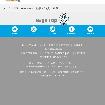
写真・画像
ホーム
›
PC
›
Windows
›
記事
›
Home
X
STEAM
Facebook
YouTube
Game*Sparkについて
お問合せ
広告掲載
会社概要
個人情報保護方針
個人情報の取り扱いについて（Game*Spark）
利用規約
特定商取引法に基づく表記
紹介した商品/サービスを購入、契約した場合に、
売上の一部が弊社サイトに還元されることがあります。
当サイトに掲載の記事・見出し・写真・画像の無断転載を禁じます。
Copyright © 2026 IID, Inc.