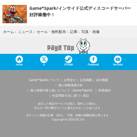
Game*Spark/インサイド公式ディスコードサーバー
好評稼働中！
写真・画像
ホーム
›
ニュース
›
セール・無料配布
›
記事
›
Home
X
STEAM
Facebook
YouTube
Game*Sparkについて
お問合せ
広告掲載
会社概要
個人情報保護方針
個人情報の取り扱いについて（Game*Spark）
利用規約
特定商取引法に基づく表記
紹介した商品/サービスを購入、契約した場合に、
売上の一部が弊社サイトに還元されることがあります。
当サイトに掲載の記事・見出し・写真・画像の無断転載を禁じます。
Copyright © 2026 IID, Inc.