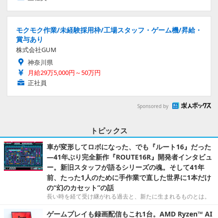
モクモク作業/未経験採用枠/工場スタッフ・ゲーム機/昇給・
賞与あり
株式会社GUM
神奈川県
月給29万5,000円～50万円
正社員
Sponsored by
トピックス
車が変形してロボになった、でも『ルート16』だった
―41年ぶり完全新作『ROUTE16R』開発者インタビュ
ー。新旧スタッフが語るシリーズの魂。そして41年
前、たった1人のために手作業で直した世界に1本だけ
の“幻のカセット”の話
長い時を経て受け継がれる過去と、新たに生まれるものとは。
ゲームプレイも録画配信もこれ1台。AMD Ryzen™ AI