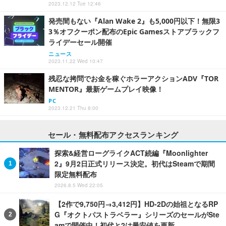
2023.12.12 Tue 12:46
発売間もない『Alan Wake 2』も5,000円以下！無限3
3％オフクーポン配布のEpic Gamesストアブラックフ
ライデーセール開催
ニュース
2023.11.22 Wed 10:47
残忍な拷問でお金を稼ぐホラーアクションADV『TOR
MENTOR』最新ゲームプレイ映像！
PC
2023.12.21 Thu 8:00
セール・無料配布アクセスランキング
探索&経営ローグライクACT続編『Moonlighter
2』9月2日正式リリース決定。初代はSteamで期間
限定無料配布
2026.8.5 Wed 22:05
【2作で9,750円→3,412円】HD-2Dの始祖となるRP
G『オクトパストラベラー』シリーズのセールがSte
amで開催中！初代と2は最安値を更新