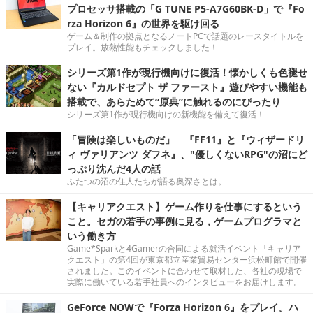
プロセッサ搭載の「G TUNE P5-A7G60BK-D」で『Fo
rza Horizon 6』の世界を駆け回る
ゲーム＆制作の拠点となるノートPCで話題のレースタイトルを
プレイ。放熱性能もチェックしました！
シリーズ第1作が現行機向けに復活！懐かしくも色褪せ
ない『カルドセプト ザ ファースト』遊びやすい機能も
搭載で、あらためて“原典”に触れるのにぴったり
シリーズ第1作が現行機向けの新機能を備えて復活！
「冒険は楽しいものだ」 ─『FF11』と『ウィザードリ
ィ ヴァリアンツ ダフネ』、"優しくないRPG"の沼にど
っぷり沈んだ4人の話
ふたつの沼の住人たちが語る奥深さとは。
【キャリアクエスト】ゲーム作りを仕事にするという
こと。セガの若手の事例に見る，ゲームプログラマと
いう働き方
Game*Sparkと4Gamerの合同による就活イベント「キャリア
クエスト」の第4回が東京都立産業貿易センター浜松町館で開催
されました。このイベントに合わせて取材した、各社の現場で
実際に働いている若手社員へのインタビューをお届けします。
GeForce NOWで『Forza Horizon 6』をプレイ。ハ