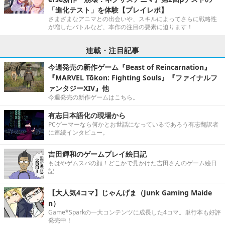
「進化テスト」を体験【プレイレポ】
さまざまなアニマとの出会いや、スキルによってさらに戦略性
が増したバトルなど、本作の注目の要素に迫ります！
連載・注目記事
今週発売の新作ゲーム『Beast of Reincarnation』
『MARVEL Tōkon: Fighting Souls』『ファイナルフ
ァンタジーXIV』他
今週発売の新作ゲームはこちら。
有志日本語化の現場から
PCゲーマーなら何かとお世話になっているであろう有志翻訳者
に連続インタビュー。
吉田輝和のゲームプレイ絵日記
もはやゲムスパの顔！どこかで見かけた吉田さんのゲーム絵日
記
【大人気4コマ】じゃんげま（Junk Gaming Maide
n）
Game*Sparkの一大コンテンツに成長した4コマ。単行本も好評
発売中！