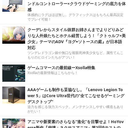
ンドルコントローラー×クラウドゲーミングの底力を体
感
体感的にラグはほぼ無し。グラフィックスはもちろん最高設定
でプレイ可能！
クーデレからスタイル抜群お姉さんまでよりどりみど
りな人外娘たちとホテル経営しよう！「クトゥルフ×美
少女」テーマのADV『ヨグ=ソトースの庭』が日本語
対応
ツンデレドラゴン娘や無口な複眼死神美少女など、属性てんこ
もりのヒロインたちがアツい！
ゲームコマースの最前線ーXsolla特集
Xsollaの最新情報はこちらから！
AAAゲームも制作も妥協なし。「Lenovo Legion To
wer 5」はCore Ultra世代の“全てこなせるゲーミング
デスクトップ”
迫力を感じる強力スペック。メンテナンスしやすい構造もあり
がたい！
アニマや新要素のさらなる“進化”を目撃せよ！HoYov
erse新作『崩壊：ネクサスアニマ』第2回βテストの