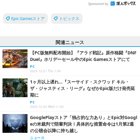
Sponsored by
Epic Gamesストア
トピックス
関連ニュース
【PC版無料配布開始】『アラド戦記』原作格闘『DNF
Duel』ホリデーセール中のEpic Gamesストアにて
PC
2023.12.21 Thu 1:00
1ヶ月以上遅れ…『スーサイド・スクワッド キル・
ザ・ジャスティス・リーグ』なぜかEpic版だけ発売延
期に
PC
2023.12.20 Wed 11:30
GooglePlayストア「独占的な力あり」とEpic対Googl
eの米裁判で陪審判決！具体的な措置命令は1月第2週
の公聴会以降に持ち越し
ニュース