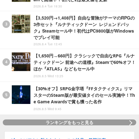
2026.8.4 Tue 19:30
【3,520円→1,408円】自由な冒険がテーマのRPGの
3作セット『ルナティックドーン レジェンドパッ
ク』Steamセール中！初代はPC9800版がWindows
でプレイ可能
2026.8.4 Tue 13:45
【1,650円→660円】クラシックで自由なRPG『ルナ
ティックドーン 前途への道標』Steamで60%オフ！
ほか『ATLAS』などもセール中
2026.8.5 Wed 13:25
【30%オフ】SRPG金字塔『FFタクティクス』リマ
スターのSteam版が最安値タイのセール実施中！Th
e Game Awardsで賞も獲った名作
2026.8.5 Wed 9:45
ランキングをもっと見る