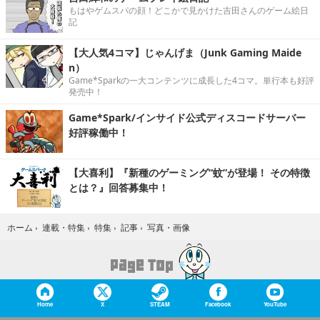
もはやゲムスパの顔！どこかで見かけた吉田さんのゲーム絵日
記
【大人気4コマ】じゃんげま（Junk Gaming Maide
n）
Game*Sparkの一大コンテンツに成長した4コマ。単行本も好評
発売中！
Game*Spark/インサイド公式ディスコードサーバー
好評稼働中！
【大喜利】『新種のゲーミング“蚊”が登場！ その特徴
とは？』回答募集中！
写真・画像
ホーム
›
連載・特集
›
特集
›
記事
›
Home
X
STEAM
Facebook
YouTube