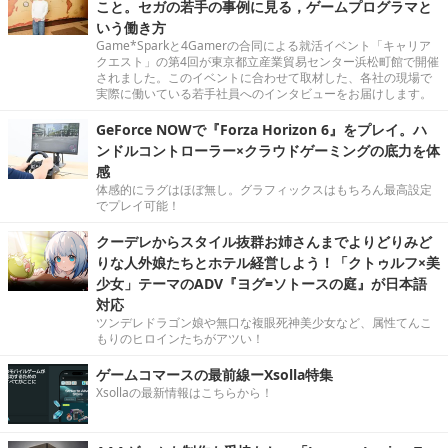
こと。セガの若手の事例に見る，ゲームプログラマと
いう働き方
Game*Sparkと4Gamerの合同による就活イベント「キャリア
クエスト」の第4回が東京都立産業貿易センター浜松町館で開催
されました。このイベントに合わせて取材した、各社の現場で
実際に働いている若手社員へのインタビューをお届けします。
GeForce NOWで『Forza Horizon 6』をプレイ。ハ
ンドルコントローラー×クラウドゲーミングの底力を体
感
体感的にラグはほぼ無し。グラフィックスはもちろん最高設定
でプレイ可能！
クーデレからスタイル抜群お姉さんまでよりどりみど
りな人外娘たちとホテル経営しよう！「クトゥルフ×美
少女」テーマのADV『ヨグ=ソトースの庭』が日本語
対応
ツンデレドラゴン娘や無口な複眼死神美少女など、属性てんこ
もりのヒロインたちがアツい！
ゲームコマースの最前線ーXsolla特集
Xsollaの最新情報はこちらから！