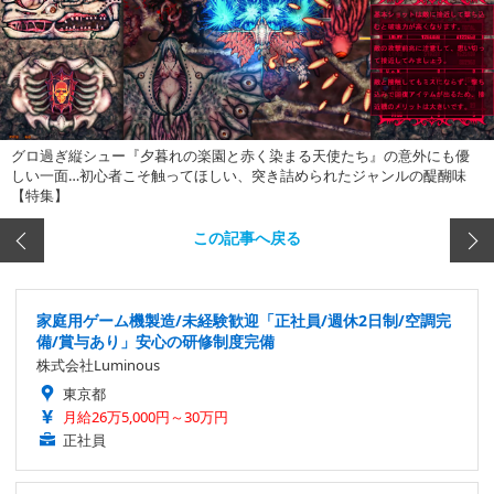
グロ過ぎ縦シュー『夕暮れの楽園と赤く染まる天使たち』の意外にも優
しい一面…初心者こそ触ってほしい、突き詰められたジャンルの醍醐味
【特集】
この記事へ戻る
家庭用ゲーム機製造/未経験歓迎「正社員/週休2日制/空調完
備/賞与あり」安心の研修制度完備
株式会社Luminous
東京都
月給26万5,000円～30万円
正社員