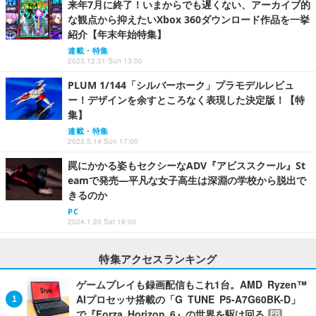
来年7月に終了！いまからでも遅くない、アーカイブ的
な観点から抑えたいXbox 360ダウンロード作品を一挙
紹介【年末年始特集】
連載・特集
2023.12.31 Sun 13:00
PLUM 1/144「シルバーホーク」プラモデルレビュ
ー！デザインを余すところなく表現した決定版！【特
集】
連載・特集
2023.5.14 Sun 17:00
罠にかかる姿もセクシーなADV『アビススクール』St
eamで発売―平凡な女子高生は深淵の学校から脱出で
きるのか
PC
2024.1.20 Sat 16:00
特集アクセスランキング
ゲームプレイも録画配信もこれ1台。AMD Ryzen™
AIプロセッサ搭載の「G TUNE P5-A7G60BK-D」
で『Forza Horizon 6』の世界を駆け回る
PR