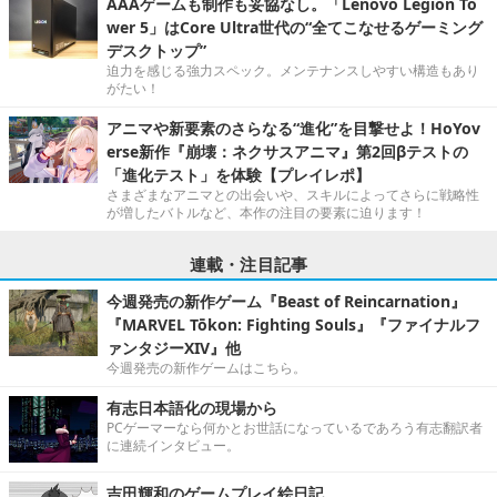
AAAゲームも制作も妥協なし。「Lenovo Legion To
wer 5」はCore Ultra世代の“全てこなせるゲーミング
デスクトップ”
迫力を感じる強力スペック。メンテナンスしやすい構造もあり
がたい！
アニマや新要素のさらなる“進化”を目撃せよ！HoYov
erse新作『崩壊：ネクサスアニマ』第2回βテストの
「進化テスト」を体験【プレイレポ】
さまざまなアニマとの出会いや、スキルによってさらに戦略性
が増したバトルなど、本作の注目の要素に迫ります！
連載・注目記事
今週発売の新作ゲーム『Beast of Reincarnation』
『MARVEL Tōkon: Fighting Souls』『ファイナルフ
ァンタジーXIV』他
今週発売の新作ゲームはこちら。
有志日本語化の現場から
PCゲーマーなら何かとお世話になっているであろう有志翻訳者
に連続インタビュー。
吉田輝和のゲームプレイ絵日記