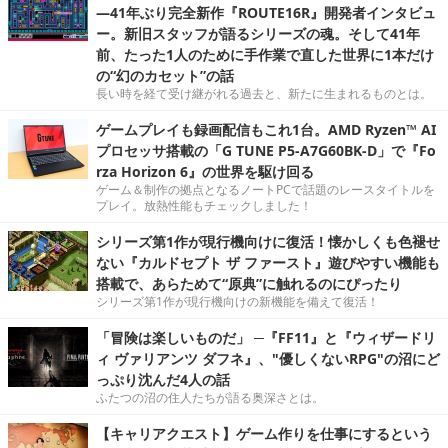
―41年ぶり完全新作『ROUTE16R』開発者インタビュ
ー。新旧スタッフが語るシリーズの魂。そして41年
前、たった1人のために手作業で直した世界に1本だけ
の“幻のカセット”の話
長い時を経て受け継がれる過去と、新たに生まれるものとは。
ゲームプレイも録画配信もこれ1台。AMD Ryzen™ AI
プロセッサ搭載の「G TUNE P5-A7G60BK-D」で『Fo
rza Horizon 6』の世界を駆け回る
ゲーム＆制作の拠点となるノートPCで話題のレースタイトルを
プレイ。放熱性能もチェックしました！
シリーズ第1作が現行機向けに復活！懐かしくも色褪せ
ない『カルドセプト ザ ファースト』遊びやすい機能も
搭載で、あらためて“原典”に触れるのにぴったり
シリーズ第1作が現行機向けの新機能を備えて復活！
「冒険は楽しいものだ」 ─『FF11』と『ウィザードリ
ィ ヴァリアンツ ダフネ』、"優しくないRPG"の沼にど
っぷり沈んだ4人の話
ふたつの沼の住人たちが語る奥深さとは。
【キャリアクエスト】ゲーム作りを仕事にするという