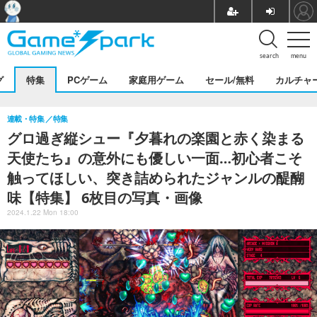
search
menu
グ
特集
PCゲーム
家庭用ゲーム
セール/無料
カルチャ
連載・特集
特集
グロ過ぎ縦シュー『夕暮れの楽園と赤く染まる
天使たち』の意外にも優しい一面…初心者こそ
触ってほしい、突き詰められたジャンルの醍醐
味【特集】 6枚目の写真・画像
2024.1.22 Mon 18:00