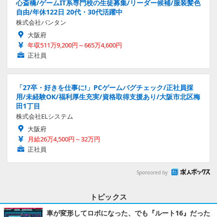
心斎橋/ゲームIT系専門校の生徒募集/リーダー候補/服装髪色
自由/年休122日 20代・30代活躍中
株式会社バンタン
大阪府
年収511万9,200円～665万4,600円
正社員
「27卒・好きを仕事に!」PCゲームバグチェック/正社員採
用/未経験OK/福利厚生充実/資格取得支援あり/大阪市北区梅
田1丁目
株式会社ELシステム
大阪府
月給26万4,500円～32万円
正社員
Sponsored by
トピックス
車が変形してロボになった、でも『ルート16』だった