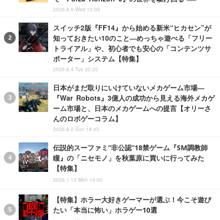
2026.8.5 Wed 12:00
スイッチ2版『FF14』から始める新米“ヒカセン”が
知っておきたい10のこと―めっちゃ遊べる「フリー
トライアル」や、初心者でも安心の「コンテンツサ
ポーター」システム【特集】
2026.8.4 Tue 22:20
日本がまだ取りにいけていないメカゲーム市場―
『War Robots』3億人の成功から見える海外メカゲ
ーム市場と、日本のメカゲームへの提言【オリーさ
んのロボゲーコラム】
2026.8.2 Sun 18:45
伝説的スーファミ“非公認”18禁ゲーム『SM調教師
瞳』の「ニセモノ」を秋葉原に買いに行ってみた
【特集】
2026.1.12 Mon 19:00
【特集】ホラー大好きゲーマーが選ぶ！今こそ遊び
たい「本当に怖い」ホラゲー10選