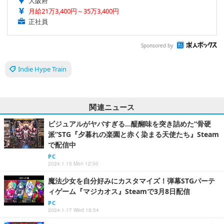
大阪府
月給21万3,400円～35万3,400円
正社員
Sponsored by
Indie Hype Train
関連ニュース
ビジュアルがヤバすぎる…醍醐味を突き詰めた“骨硬
派”STG『夕暮れの楽園と赤く染まる天使たち』Steam
で配信中
PC
2024.1.15 Mon 12:00
魔法少女を自分好みにカスタマイズ！弾幕STGパーテ
ィゲーム『マジカオス』Steamで3月8日配信
PC
2024.1.17 Wed 18:54