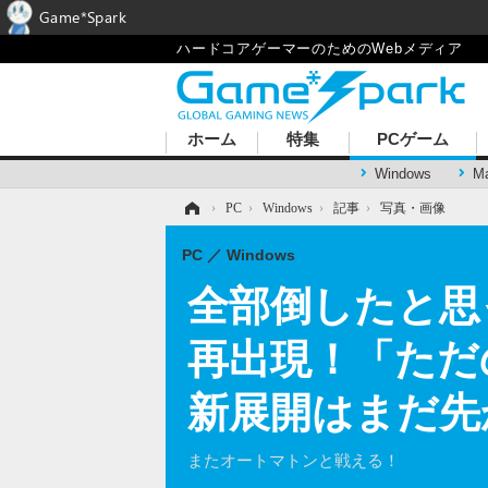
Game*Spark
ハードコアゲーマーのためのWebメディア
ホーム
特集
PCゲーム
Windows
M
ホーム
›
PC
›
Windows
›
記事
›
写真・画像
PC
Windows
全部倒したと思っ
再出現！「ただ
新展開はまだ先
またオートマトンと戦える！