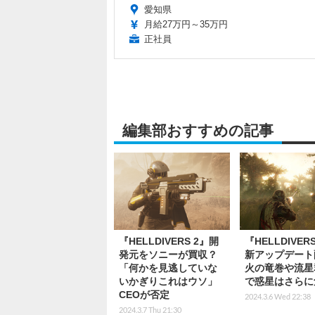
愛知県
月給27万円～35万円
正社員
編集部おすすめの記事
『HELLDIVERS 2』開
『HELLDIVER
発元をソニーが買収？
新アップデート
「何かを見逃していな
火の竜巻や流星
いかぎりこれはウソ」
で惑星はさらに
CEOが否定
2024.3.6 Wed 22:38
2024.3.7 Thu 21:30