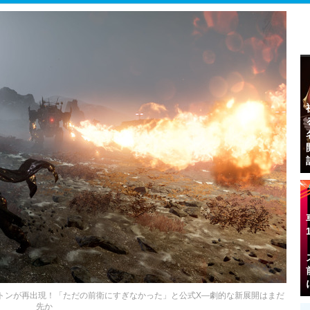
ートマトンが再出現！「ただの前衛にすぎなかった」と公式X―劇的な新展開はまだ
先か