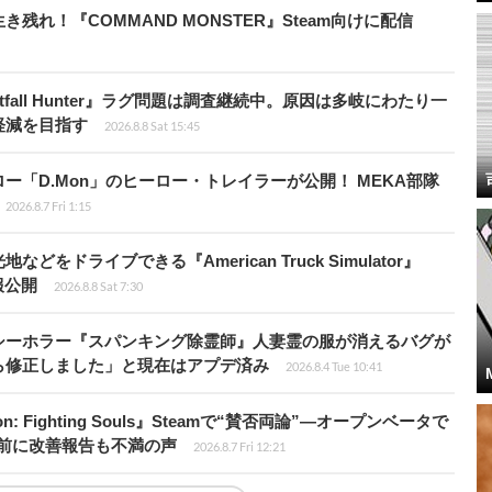
れ！『COMMAND MONSTER』Steam向けに配信
fall Hunter』ラグ問題は調査継続中。原因は多岐にわたり一
軽減を目指す
2026.8.8 Sat 15:45
「D.Mon」のヒーロー・トレイラーが公開！ MEKA部隊
2026.8.7 Fri 1:15
ドライブできる『American Truck Simulator』
情報公開
2026.8.8 Sat 7:30
シーホラー『スパンキング除霊師』人妻霊の服が消えるバグが
ら修正しました」と現在はアプデ済み
2026.8.4 Tue 10:41
: Fighting Souls』Steamで“賛否両論”―オープンベータで
前に改善報告も不満の声
2026.8.7 Fri 12:21