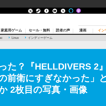
家庭用ゲーム
セール・無料
読者の声
漫画
イン
ac
Linux
インディーゲーム
た？『HELLDIVERS 
の前衛にすぎなかった」と
か 2枚目の写真・画像