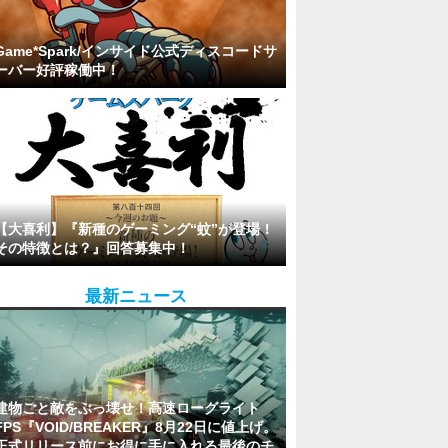
Game*Spark/インサイド公式ディスコードサ
ーバー好評稼働中！
【大喜利】『新種のゲーミング“蚊”が登場！
その特徴とは？』回答募集中！
最新ニュース
建物ごと敵をぶっ壊せ！高速ローグライト
FPS『VOID/BREAKER』8月22日に値上げ。
正式リリース前にお得に手に入れる最後のチ