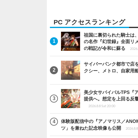
PC アクセスランキング
祖国に裏切られた騎士は、
の名作『幻世録』全面リ
の戦記が令和に蘇る
2026.
サイバーパンク都市で店を開く
クシー、メトロ、自家用
美少女サバイバルTPS『
提供へ。想定を上回る反
2026.8.8 Sat 20:00
体験版配信中の『アノマリス／ANOM
ツ」を兼ねた記念映像も公開
2026.8.8