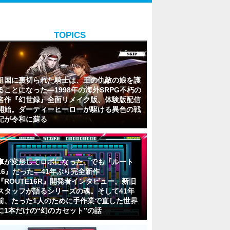
TOPICS
祖国に裏切られた騎士は、王の仇敵の娘を護
ることになった―1998年の海外SRPG不朽の
名作『幻世録』全面リメイク版、体験版配信
開始。ダーティーヒーローが駆ける異色の戦
記が令和に蘇る
車が変形してロボになった、でも『ルート
16』だった―41年ぶり完全新作
『ROUTE16R』開発者インタビュー。新旧
スタッフが語るシリーズの魂。そして41年
前、たった1人のために手作業で直した世界
に1本だけの“幻のカセット”の話