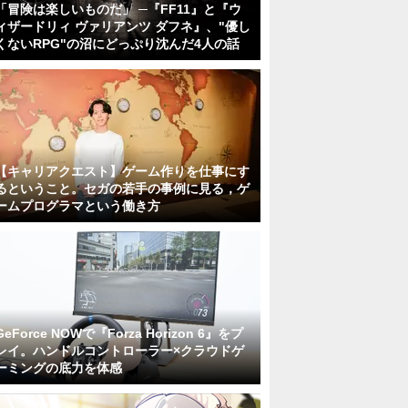
「冒険は楽しいものだ」 ─『FF11』と『ウ
ィザードリィ ヴァリアンツ ダフネ』、"優し
くないRPG"の沼にどっぷり沈んだ4人の話
【キャリアクエスト】ゲーム作りを仕事にす
るということ。セガの若手の事例に見る，ゲ
ームプログラマという働き方
GeForce NOWで『Forza Horizon 6』をプ
レイ。ハンドルコントローラー×クラウドゲ
ーミングの底力を体感