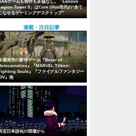
AAAゲームも制作も妥協なし。「Lenovo
Legion Tower 5」はCore Ultra世代の“全て
こなせるゲーミングデスクトップ”
連載・注目記事
今週発売の新作ゲーム『Beast of
Reincarnation』『MARVEL Tōkon:
Fighting Souls』『ファイナルファンタジー
XIV』他
有志日本語化の現場から