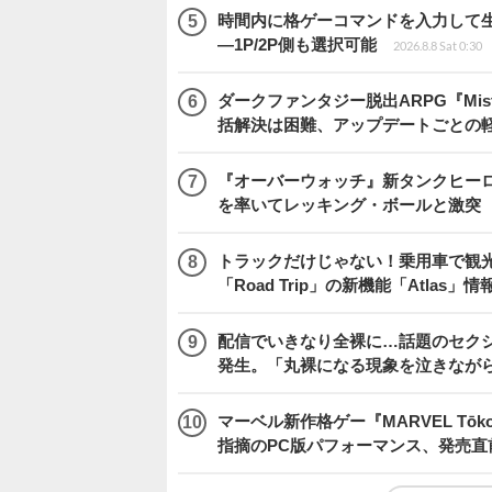
時間内に格ゲーコマンドを入力して生き残
―1P/2P側も選択可能
2026.8.8 Sat 0:30
ダークファンタジー脱出ARPG『Mist
括解決は困難、アップデートごとの
『オーバーウォッチ』新タンクヒーロー
を率いてレッキング・ボールと激突
トラックだけじゃない！乗用車で観光地などを
「Road Trip」の新機能「Atlas」
配信でいきなり全裸に…話題のセク
発生。「丸裸になる現象を泣きなが
マーベル新作格ゲー『MARVEL Tōkon
指摘のPC版パフォーマンス、発売直