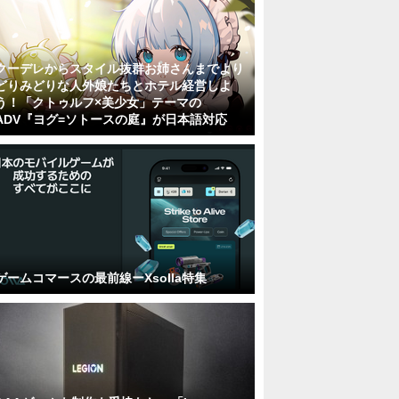
クーデレからスタイル抜群お姉さんまでより
どりみどりな人外娘たちとホテル経営しよ
う！「クトゥルフ×美少女」テーマの
ADV『ヨグ=ソトースの庭』が日本語対応
ゲームコマースの最前線ーXsolla特集