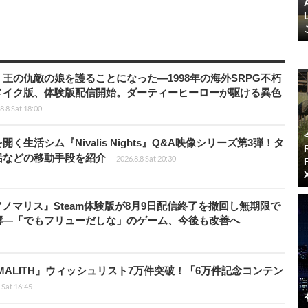
王の仇敵の娘を護ることになった―1998年の海外SRPG不朽
メイク版、体験版配信開始。ダーティーヒーローが駆ける異色
8.8 Sat 18:00
生活シム『Nivalis Nights』Q&A映像シリーズ第3弾！タ
船などの移動手段を紹介
2026.8.8 Sat 20:30
アノマリス』Steam体験版が8月9日配信終了を撤回し無期限で
響―「でもフリューだしな」のゲーム、今後も改善へ
ALITH』ウィッシュリスト7万件突破！「6万件記念コンテン
 Sat 16:45