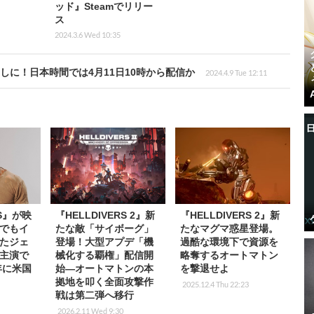
ッド』Steamでリリー
ス
2024.3.6 Wed 10:35
前倒しに！日本時間では4月11日10時から配信か
2024.4.9 Tue 12:11
RS』が映
『HELLDIVERS 2』新
『HELLDIVERS 2』新
でもイ
たな敵「サイボーグ」
たなマグマ惑星登場。
たジェ
登場！大型アプデ「機
過酷な環境下で資源を
主演で
械化する覇権」配信開
略奪するオートマトン
年に米国
始―オートマトンの本
を撃退せよ
拠地を叩く全面攻撃作
2025.12.4 Thu 22:23
戦は第二弾へ移行
2026.2.11 Wed 9:30