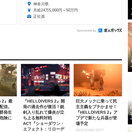
神奈川県
月給24万5,000円～50万円
正社員
Sponsored by
S 2』最
『HELLDIVERS 2』開
巨大メックに乗って民
配信。
発の過去作が復活！銃
主主義をブチかませ！
群発生
剣入り乱れて爆炎が立
『HELLDIVERS 2』ア
危険に
ち上る無料対戦
プデで新たな兵器が登
ACT『ショーダウン・
場予定
エフェクト：リローデ
2024.3.6 Wed 10:07