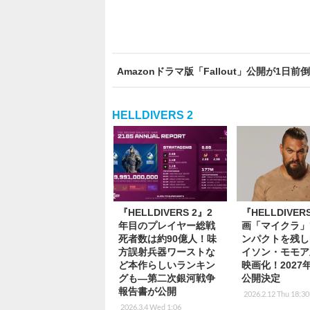
Amazonドラマ版「Fallout」公開が1日
HELLDIVERS 2
『HELLDIVERS 2』2
『HELLDIVE
年目のプレイヤー総戦
画「マイクラ」
死者数は約90億人！味
ンパクトを残し
方誤射兵器ワーストな
イソン・モモア
ど本作らしいランキン
映画化！2027
グも―第二次銀河戦争
公開決定
報告書が公開
2026.2.12 Thu 18:30
2026.3.4 Wed 1:06