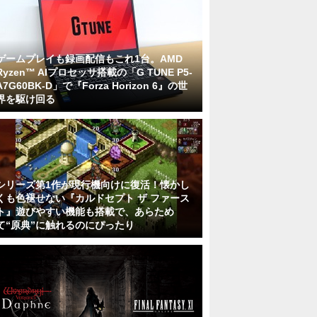
ゲームプレイも録画配信もこれ1台。AMD
Ryzen™ AIプロセッサ搭載の「G TUNE P5-
A7G60BK-D」で『Forza Horizon 6』の世
界を駆け回る
シリーズ第1作が現行機向けに復活！懐かし
くも色褪せない『カルドセプト ザ ファース
ト』遊びやすい機能も搭載で、あらため
て“原典”に触れるのにぴったり