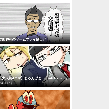
吉田輝和のゲームプレイ絵日記
【大人気4コマ】じゃんげま（Junk Gaming
Maiden）