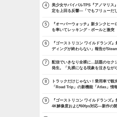
美少女サバイバルTPS『アノマリス』
定を上回る反響―「でもフリューだ
『オーバーウォッチ』新タンクヒーロー
を率いてレッキング・ボールと激突
『ゴーストリコン ワイルドランズ』
ディングが終わらない」報告がSte
配信でいきなり全裸に…話題のセク
発生。「丸裸になる現象を泣きなが
トラックだけじゃない！乗用車で観光地などを
「Road Trip」の新機能「Atlas」
『ゴーストリコン ワイルドランズ』無料アプデ「
4K解像度および60fps対応―新作の