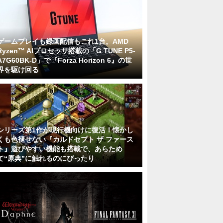
ゲームプレイも録画配信もこれ1台。AMD
Ryzen™ AIプロセッサ搭載の「G TUNE P5-
A7G60BK-D」で『Forza Horizon 6』の世
界を駆け回る
シリーズ第1作が現行機向けに復活！懐かし
くも色褪せない『カルドセプト ザ ファース
ト』遊びやすい機能も搭載で、あらため
て“原典”に触れるのにぴったり