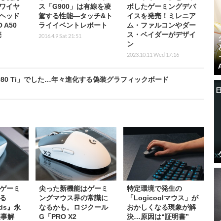
ワイヤ
ス「G900」は有線を凌
ボしたゲーミングデバ
ヘッド
駕する性能―タッチ&ト
イスを発売！ミレニア
 A50
ライイベントレポート
ム・ファルコンやダー
売
ス・ベイダーがデザイ
2016.4.9 Sat 21:51
ン
2023.10.11 Wed 17:16
 3080 Ti」でした…年々進化する偽装グラフィックボード
ゲーミ
尖った新機能はゲーミ
特定環境で発生の
る
ングマウス界の常識に
「Logicoolマウス」が
nds』永
なるかも。ロジクール
おかしくなる現象が解
無事解
G「PRO X2
決…原因は“証明書”