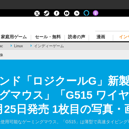
家庭用ゲーム
セール・無料
読者の声
漫画
イン
ac
Linux
インディーゲーム
像
ンド「ロジクールG」新製品
グマウス」「G515 ワイ
25日発売 1枚目の写真・
間以上使用可能なゲーミングマウス。「G515」は薄型で高速タイピン