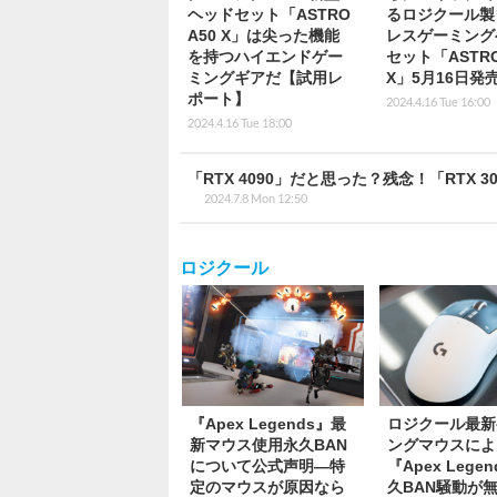
ヘッドセット「ASTRO
るロジクール製
A50 X」は尖った機能
レスゲーミング
を持つハイエンドゲー
セット「ASTRO
ミングギアだ【試用レ
X」5月16日発
ポート】
2024.4.16 Tue 16:00
2024.4.16 Tue 18:00
「RTX 4090」だと思った？残念！「RTX
2024.7.8 Mon 12:50
ロジクール
『Apex Legends』最
ロジクール最新
新マウス使用永久BAN
ングマウスによ
について公式声明―特
『Apex Lege
定のマウスが原因なら
久BAN騒動が