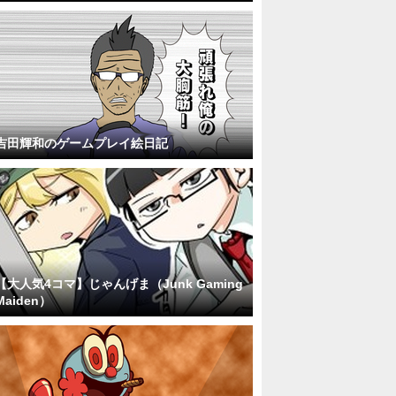
吉田輝和のゲームプレイ絵日記
【大人気4コマ】じゃんげま（Junk Gaming
Maiden）