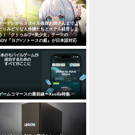
クーデレからスタイル抜群お姉さんまでより
どりみどりな人外娘たちとホテル経営しよ
う！「クトゥルフ×美少女」テーマの
ADV『ヨグ=ソトースの庭』が日本語対応
ゲームコマースの最前線ーXsolla特集