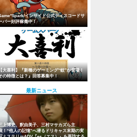
Game*Spark/インサイド公式ディスコードサ
ーバー好評稼働中！
【大喜利】『新種のゲーミング“蚊”が登場！
その特徴とは？』回答募集中！
最新ニュース
三上博史、釈由美子、三村マサカズら主
演！“他人の記憶”へ潜るドリキャス末期の実
写ミステリーADV『es（エス）』を再訪する