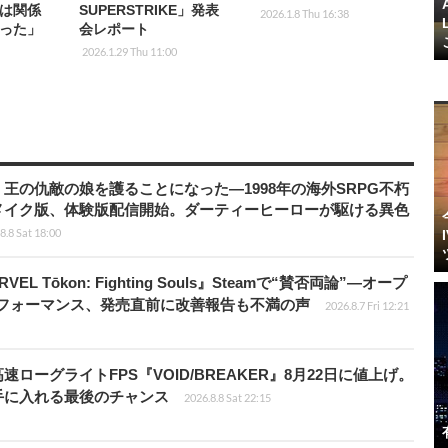
は関係
SUPERSTRIKE」発表
2026.1.8 Thu 16:38
った」
会レポート
2026.1.29 Thu 11:00
王の仇敵の娘を護ることになった―1998年の海外SRPG不朽
メイク版、体験版配信開始。ダーティーヒーローが駆ける異色
8.8 Sat 18:00
 Tōkon: Fighting Souls』Steamで“賛否両論”―オープ
パフォーマンス、発売直前に改善報告も不満の声
2026.8.7 Fri 12:21
ローグライトFPS『VOID/BREAKER』8月22日に値上げ。
手に入れる最後のチャンス
2026.8.8 Sat 22:15