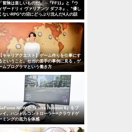
「冒険は楽しいものだ」 ─『FF11』と『ウ
ィザードリィ ヴァリアンツ ダフネ』、"優し
くないRPG"の沼にどっぷり沈んだ4人の話
【キャリアクエスト】ゲーム作りを仕事にす
るということ。セガの若手の事例に見る，ゲ
ームプログラマという働き方
GeForce NOWで『Forza Horizon 6』をプ
レイ。ハンドルコントローラー×クラウドゲ
ーミングの底力を体感