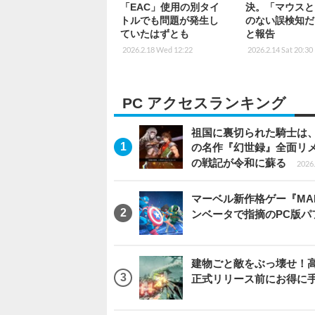
「EAC」使用の別タイ
決。「マウスと
トルでも問題が発生し
のない誤検知だ
ていたはずとも
と報告
2026.2.18 Wed 12:22
2026.2.14 Sat 20:30
PC アクセスランキング
祖国に裏切られた騎士は、
の名作『幻世録』全面リ
の戦記が令和に蘇る
2026.
マーベル新作格ゲー『MARVEL
ンベータで指摘のPC版
建物ごと敵をぶっ壊せ！高速
正式リリース前にお得に