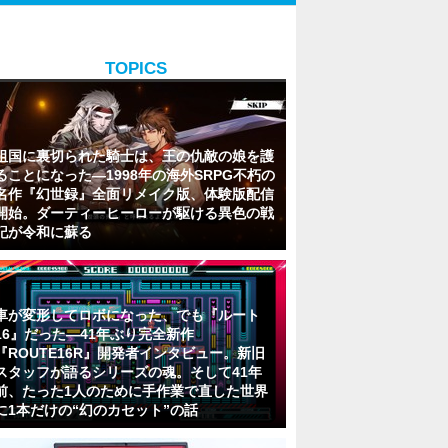
TOPICS
祖国に裏切られた騎士は、王の仇敵の娘を護
ることになった―1998年の海外SRPG不朽の
名作『幻世録』全面リメイク版、体験版配信
開始。ダーティーヒーローが駆ける異色の戦
記が令和に蘇る
車が変形してロボになった、でも『ルート
16』だった―41年ぶり完全新作
『ROUTE16R』開発者インタビュー。新旧
スタッフが語るシリーズの魂。そして41年
前、たった1人のために手作業で直した世界
に1本だけの“幻のカセット”の話