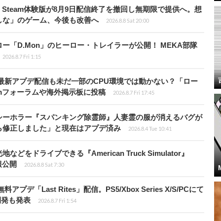
Steam体験版が8月9日配信終了を撤回し無期限で提供へ。想
しな」のゲーム、今後も改善へ
2026.8.8 Sat 20:00
「D.Mon」のヒーロー・トレイラーが公開！ MEKA部隊
2026.8.7 Fri 1:15
最新アプデ配信も未だ一部のCPU環境では動かない？「ロー
amフォーラムや海外掲示板に投稿
2026.8.7 Fri 17:45
シーホラー『スパンキング除霊師』人妻霊の服が消えるバグが
ら修正しました」と現在はアプデ済み
2026.8.4 Tue 10:41
ドライブできる『American Truck Simulator』
情報公開
2026.8.8 Sat 7:30
Last Rites」配信。PS5/Xbox Series X/S/PCにて
開発も発表
2026.8.7 Fri 1:54