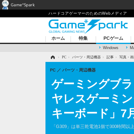
Game*Spark
ハードコアゲーマーのためのWebメディア
ホーム
特集
PCゲーム
Windows
M
ホーム
›
PC
›
パーツ・周辺機器
›
記事
›
写真・画
PC
パーツ・周辺機器
ゲーミングブラ
ヤレスゲーミン
キーボード」7月
「G309」は単三乾電池1個で300時