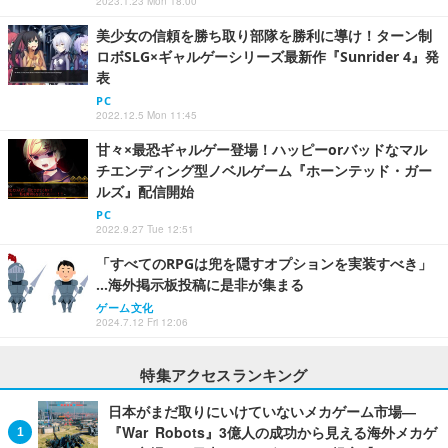
2023.1.23 Mon 18:00
美少女の信頼を勝ち取り部隊を勝利に導け！ターン制
ロボSLG×ギャルゲーシリーズ最新作『Sunrider 4』発
表
PC
2022.12.5 Mon 11:45
甘々×最恐ギャルゲー登場！ハッピーorバッドなマル
チエンディング型ノベルゲーム『ホーンテッド・ガー
ルズ』配信開始
PC
2022.9.27 Tue 12:51
「すべてのRPGは兜を隠すオプションを実装すべき」
…海外掲示板投稿に是非が集まる
ゲーム文化
2024.7.12 Fri 12:06
特集アクセスランキング
日本がまだ取りにいけていないメカゲーム市場―
『War Robots』3億人の成功から見える海外メカゲ