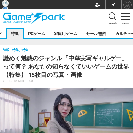
search
menu
グ
特集
PCゲーム
家庭用ゲーム
セール/無料
カルチャ
連載・特集
特集
謎めく魅惑のジャンル「中華実写ギャルゲー」
って何？ あなたの知らなくていいゲームの世界
【特集】 15枚目の写真・画像
2024.7.15 Mon 19:00