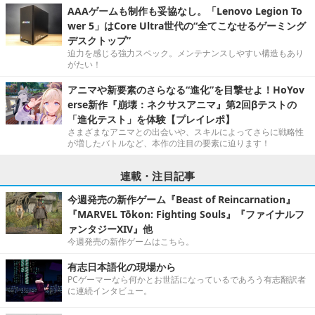
AAAゲームも制作も妥協なし。「Lenovo Legion To
wer 5」はCore Ultra世代の“全てこなせるゲーミング
デスクトップ”
迫力を感じる強力スペック。メンテナンスしやすい構造もあり
がたい！
アニマや新要素のさらなる“進化”を目撃せよ！HoYov
erse新作『崩壊：ネクサスアニマ』第2回βテストの
「進化テスト」を体験【プレイレポ】
さまざまなアニマとの出会いや、スキルによってさらに戦略性
が増したバトルなど、本作の注目の要素に迫ります！
連載・注目記事
今週発売の新作ゲーム『Beast of Reincarnation』
『MARVEL Tōkon: Fighting Souls』『ファイナルフ
ァンタジーXIV』他
今週発売の新作ゲームはこちら。
有志日本語化の現場から
PCゲーマーなら何かとお世話になっているであろう有志翻訳者
に連続インタビュー。