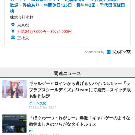
歓迎・昇給あり・年間休日125日・賞与年2回・千代田区飯田
橋
株式会社小林
東京都
月給24万7,600円～39万4,500円
正社員
Sponsored by
関連ニュース
ギャルゲーヒロインから逃げるサバイバルホラー『ラ
ブラブスクールデイズ』Steamにて発売―スイッチ版
も制作決定
ゲーム文化
2023.2.7 Tue 22:30
『ほぐわーつ・れがしー』爆誕！ギャルゲーのような
微笑ましさのひらがなタイトルミス
PC