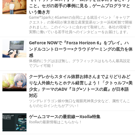
こと。セガの若手の事例に見る，ゲームプログラマと
いう働き方
Game*Sparkと4Gamerの合同による就活イベント「キャリア
クエスト」の第4回が東京都立産業貿易センター浜松町館で開催
されました。このイベントに合わせて取材した、各社の現場で
実際に働いている若手社員へのインタビューをお届けします。
GeForce NOWで『Forza Horizon 6』をプレイ。ハ
ンドルコントローラー×クラウドゲーミングの底力を体
感
体感的にラグはほぼ無し。グラフィックスはもちろん最高設定
でプレイ可能！
クーデレからスタイル抜群お姉さんまでよりどりみど
りな人外娘たちとホテル経営しよう！「クトゥルフ×美
少女」テーマのADV『ヨグ=ソトースの庭』が日本語
対応
ツンデレドラゴン娘や無口な複眼死神美少女など、属性てんこ
もりのヒロインたちがアツい！
ゲームコマースの最前線ーXsolla特集
Xsollaの最新情報はこちらから！