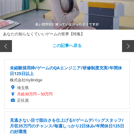
あなたの知らなくていいゲームの世界【特集】
この記事へ戻る
未経験採用枠/ゲームのQAエンジニア/研修制度充実/年間休
日125日以上
株式会社HyBridge
埼玉県
月給30万円～50万円
正社員
見逃さない目で面白さを仕上げる!/ゲームデバッグスタッフ/
月収35万円のチャンス/毎週しっかり2日休み/年間休日125日
の好環境