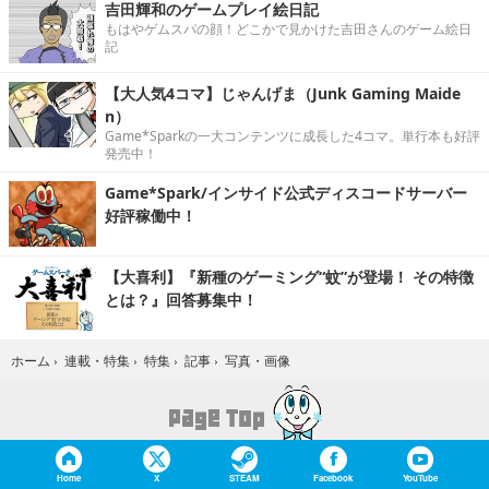
吉田輝和のゲームプレイ絵日記
もはやゲムスパの顔！どこかで見かけた吉田さんのゲーム絵日
記
【大人気4コマ】じゃんげま（Junk Gaming Maide
n）
Game*Sparkの一大コンテンツに成長した4コマ。単行本も好評
発売中！
Game*Spark/インサイド公式ディスコードサーバー
好評稼働中！
【大喜利】『新種のゲーミング“蚊”が登場！ その特徴
とは？』回答募集中！
写真・画像
ホーム
›
連載・特集
›
特集
›
記事
›
Home
X
STEAM
Facebook
YouTube