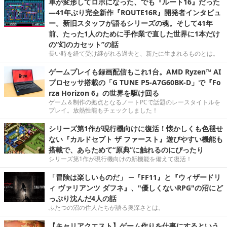
車が変形してロボになった、でも『ルート16』だった
―41年ぶり完全新作『ROUTE16R』開発者インタビュ
ー。新旧スタッフが語るシリーズの魂。そして41年
前、たった1人のために手作業で直した世界に1本だけ
の“幻のカセット”の話
長い時を経て受け継がれる過去と、新たに生まれるものとは。
ゲームプレイも録画配信もこれ1台。AMD Ryzen™ AI
プロセッサ搭載の「G TUNE P5-A7G60BK-D」で『Fo
rza Horizon 6』の世界を駆け回る
ゲーム＆制作の拠点となるノートPCで話題のレースタイトルを
プレイ。放熱性能もチェックしました！
シリーズ第1作が現行機向けに復活！懐かしくも色褪せ
ない『カルドセプト ザ ファースト』遊びやすい機能も
搭載で、あらためて“原典”に触れるのにぴったり
シリーズ第1作が現行機向けの新機能を備えて復活！
「冒険は楽しいものだ」 ─『FF11』と『ウィザードリ
ィ ヴァリアンツ ダフネ』、"優しくないRPG"の沼にど
っぷり沈んだ4人の話
ふたつの沼の住人たちが語る奥深さとは。
【キャリアクエスト】ゲーム作りを仕事にするという