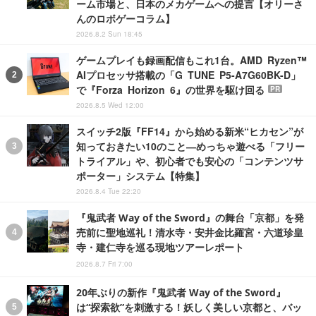
ーム市場と、日本のメカゲームへの提言【オリーさ
んのロボゲーコラム】
2026.8.2 Sun 18:45
ゲームプレイも録画配信もこれ1台。AMD Ryzen™
AIプロセッサ搭載の「G TUNE P5-A7G60BK-D」
で『Forza Horizon 6』の世界を駆け回る
PR
2026.8.5 Wed 12:00
スイッチ2版『FF14』から始める新米“ヒカセン”が
知っておきたい10のこと―めっちゃ遊べる「フリー
トライアル」や、初心者でも安心の「コンテンツサ
ポーター」システム【特集】
2026.8.4 Tue 22:20
『鬼武者 Way of the Sword』の舞台「京都」を発
売前に聖地巡礼！清水寺・安井金比羅宮・六道珍皇
寺・建仁寺を巡る現地ツアーレポート
2026.8.7 Fri 7:00
20年ぶりの新作『鬼武者 Way of the Sword』
は“探索欲”を刺激する！妖しく美しい京都と、バッ