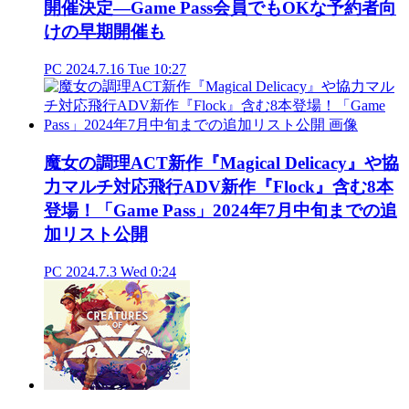
開催決定―Game Pass会員でもOKな予約者向
けの早期開催も
PC
2024.7.16 Tue 10:27
魔女の調理ACT新作『Magical Delicacy』や協
力マルチ対応飛行ADV新作『Flock』含む8本
登場！「Game Pass」2024年7月中旬までの追
加リスト公開
PC
2024.7.3 Wed 0:24