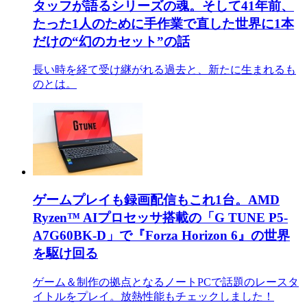
タッフが語るシリーズの魂。そして41年前、
たった1人のために手作業で直した世界に1本
だけの“幻のカセット”の話
長い時を経て受け継がれる過去と、新たに生まれるも
のとは。
ゲームプレイも録画配信もこれ1台。AMD
Ryzen™ AIプロセッサ搭載の「G TUNE P5-
A7G60BK-D」で『Forza Horizon 6』の世界
を駆け回る
ゲーム＆制作の拠点となるノートPCで話題のレースタ
イトルをプレイ。放熱性能もチェックしました！