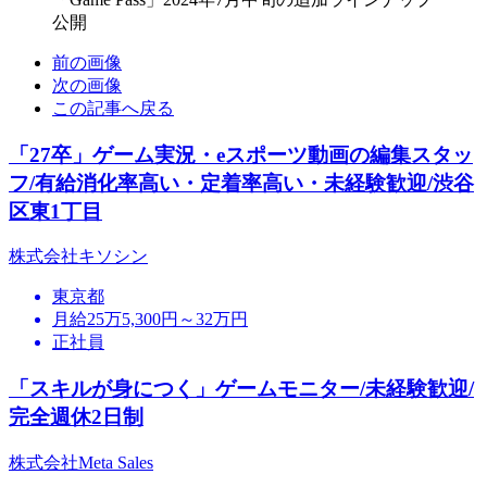
公開
前の画像
次の画像
この記事へ戻る
「27卒」ゲーム実況・eスポーツ動画の編集スタッ
フ/有給消化率高い・定着率高い・未経験歓迎/渋谷
区東1丁目
株式会社キソシン
東京都
月給25万5,300円～32万円
正社員
「スキルが身につく」ゲームモニター/未経験歓迎/
完全週休2日制
株式会社Meta Sales