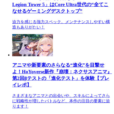
Legion Tower 5」はCore Ultra世代の“全てこ
なせるゲーミングデスクトップ”
迫力を感じる強力スペック。メンテナンスしやすい構
造もありがたい！
アニマや新要素のさらなる“進化”を目撃せ
よ！HoYoverse新作『崩壊：ネクサスアニマ』
第2回βテストの「進化テスト」を体験【プレ
イレポ】
さまざまなアニマとの出会いや、スキルによってさら
に戦略性が増したバトルなど、本作の注目の要素に迫
ります！