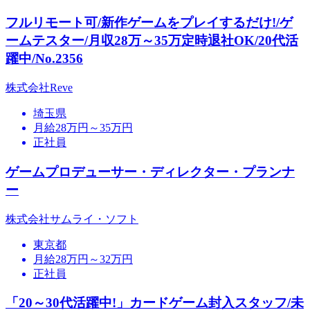
フルリモート可/新作ゲームをプレイするだけ!/ゲ
ームテスター/月収28万～35万定時退社OK/20代活
躍中/No.2356
株式会社Reve
埼玉県
月給28万円～35万円
正社員
ゲームプロデューサー・ディレクター・プランナ
ー
株式会社サムライ・ソフト
東京都
月給28万円～32万円
正社員
「20～30代活躍中!」カードゲーム封入スタッフ/未