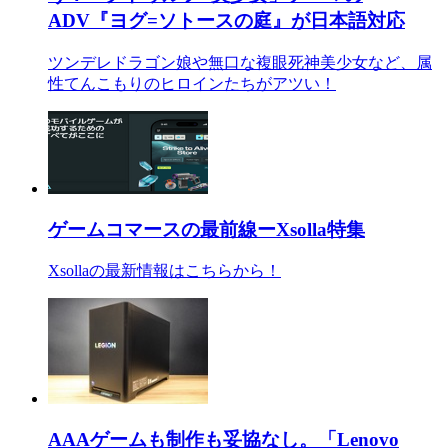
ADV『ヨグ=ソトースの庭』が日本語対応
ツンデレドラゴン娘や無口な複眼死神美少女など、属
性てんこもりのヒロインたちがアツい！
ゲームコマースの最前線ーXsolla特集
Xsollaの最新情報はこちらから！
AAAゲームも制作も妥協なし。「Lenovo