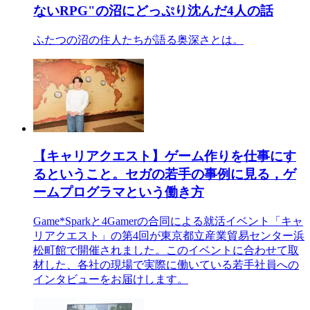
ないRPG"の沼にどっぷり沈んだ4人の話
ふたつの沼の住人たちが語る奥深さとは。
【キャリアクエスト】ゲーム作りを仕事にす
るということ。セガの若手の事例に見る，ゲ
ームプログラマという働き方
Game*Sparkと4Gamerの合同による就活イベント「キャ
リアクエスト」の第4回が東京都立産業貿易センター浜
松町館で開催されました。このイベントに合わせて取
材した、各社の現場で実際に働いている若手社員への
インタビューをお届けします。