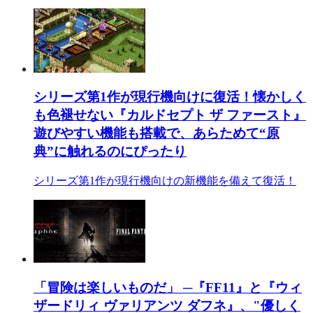
シリーズ第1作が現行機向けに復活！懐かしく
も色褪せない『カルドセプト ザ ファースト』
遊びやすい機能も搭載で、あらためて“原
典”に触れるのにぴったり
シリーズ第1作が現行機向けの新機能を備えて復活！
「冒険は楽しいものだ」 ─『FF11』と『ウィ
ザードリィ ヴァリアンツ ダフネ』、"優しく