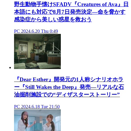
野生動物手懐けSFADV『Creatures of Ava』日
本語にも対応で8月7日発売決定―命を脅かす
感染症から美しい惑星を救おう
PC
2024.6.20 Thu 0:49
『Dear Esther』開発元の1人称シナリオホラ
ー『Still Wakes the Deep』発売―リアルな石
油掘削施設での“ディザスターストーリー”
PC
2024.6.18 Tue 21:50