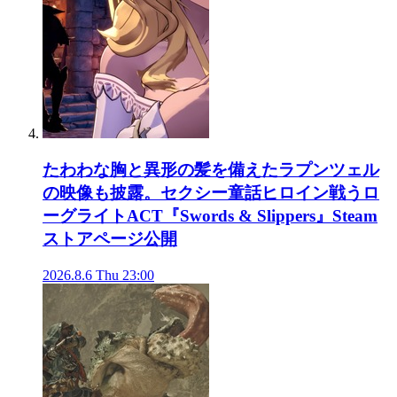
たわわな胸と異形の髪を備えたラプンツェル
の映像も披露。セクシー童話ヒロイン戦うロ
ーグライトACT『Swords & Slippers』Steam
ストアページ公開
2026.8.6 Thu 23:00