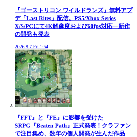
『ゴーストリコン ワイルドランズ』無料アプ
デ「Last Rites」配信。PS5/Xbox Series
X/S/PCにて4K解像度および60fps対応―新作
の開発も発表
2026.8.7 Fri 1:54
『FFT』と『FE』に影響を受けた
SRPG『Beaten Path』正式発表！クラファン
で注目集め、数年の個人開発が生んだ作品