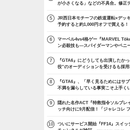
が小さくなる」などの不具合。修正
JR西日本モチーフの鉄道運転×デッ
予約すると約1,000円オフで買える！
マーベル4vs4格ゲー『MARVEL 
ン必殺技も―スパイダーマンやペニ
『GTA6』にどうしても出演したかっ
役”のオーディションを受けるも採用
『GTA6』、「早く見るためにはサブ
不満を漏らしている事実こそ上手く
隠れた名作ACT『特救指令ソルブレイ
ッチ向けに9月配信！「ジャレコレ 
ついにサービス開始『FF14』スイッ