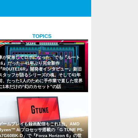
TOPICS
車が変形してロボになった、でも『ルート
16』だった―41年ぶり完全新作
『ROUTE16R』開発者インタビュー。新旧
スタッフが語るシリーズの魂。そして41年
前、たった1人のために手作業で直した世界
に1本だけの“幻のカセット”の話
ゲームプレイも録画配信もこれ1台。AMD
Ryzen™ AIプロセッサ搭載の「G TUNE P5-
A7G60BK-D」で『Forza Horizon 6』の世