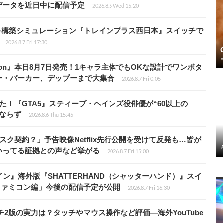
データを近日中に配信予定
2026.8.5 Wed 15:20
キ構築シミュレーション『トレインプラス西日本』スイッチで
2026.8.7 Fri 17:30
Tōkon』本日8月7日発売！1キャラ主体でもOKな設計でワンボタ
ー・パーカー、デップーまで大集合
2026.8.7 Fri 0:05
た！『GTA5』スティーブ・ヘインズ役俳優が“60以上の
ならず
2026.8.6 Thu 15:45
スク契約？」予告映像Netflix先行公開を受けて反発も…皆が
いってる証拠との声など挙がる
2026.8.7 Fri 15:00
ン』海外版『SHATTERHAND（シャッターハンド）』スイ
ファミコン編」今後の配信予定が公開
2026.8.7 Fri 16:30
チ2版の実力は？タッチやマウス操作など評価―海外YouTube