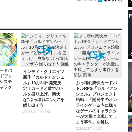
ードバ
インティ・クリエイツ
ルドアン
新作『カルドアンシェ
システ
ル』10月24日発売決
ぶっ壊れ爽快カードバ
ャラク
定！カードと歌でバト
トルRPG『カルドアン
ルを盛り上げ、爽快
シェル』プロジェクト
な“ぶっ壊れコンボ”を
始動―「開発中のオン
繰り出そう
ラインゲーム内に様々
なゲームのキャラクタ
2024.5.21 Tue 17:52
ーが大量に出現してし
まう事件」を解決
2024.3.21 Thu 1:00