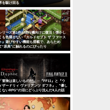
界を駆け回る
シリーズ第1作が現行機向けに復活！懐かし
くも色褪せない『カルドセプト ザ ファース
ト』遊びやすい機能も搭載で、あらため
て“原典”に触れるのにぴったり
「冒険は楽しいものだ」 ─『FF11』と『ウ
ィザードリィ ヴァリアンツ ダフネ』、"優し
くないRPG"の沼にどっぷり沈んだ4人の話