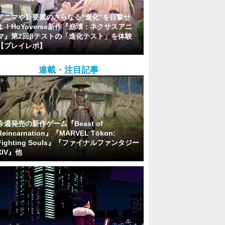
アニマや新要素のさらなる“進化”を目撃せ
よ！HoYoverse新作『崩壊：ネクサスアニ
マ』第2回βテストの「進化テスト」を体験
【プレイレポ】
連載・注目記事
今週発売の新作ゲーム『Beast of
Reincarnation』『MARVEL Tōkon:
Fighting Souls』『ファイナルファンタジー
XIV』他