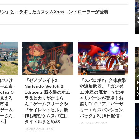
リン」とコラボしたカスタムXboxコントローラーが登場
にいけ
『ゼノブレイド2
『スパロボY』合体攻撃
ーム市
Nintendo Switch 2
や追加武器、「ガンダ
ots』3
Edition』新衣装のホム
ム 水星の魔女」ではキ
見える
ラ＆ヒカリがたまら
ャリバーンが登場！お
市場
ん！ゲームフリークや
祭りDLC「アニバーサ
ゲーム
『サイレントヒル』新
リーエキスパンション
ーさん
作も嗜むゲムスパ注目
パック」8月5日配信
ム】
タイトルまとめ#3
2026.8.1 Sat 21:44
2026.8.2 Sun 11:00