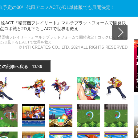
予定の90年代風アニメACTがDL単体版でも展開決定！
『精霊機フレイリート』マルチプラットフォームで開発決定！コックピット視点
と2D見下ろしACTで世界を救え
© INTI CREATES CO., LTD. 2024 ALL RIGHTS RESERVED
この記事へ戻る
13/36