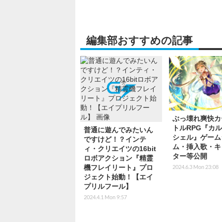
編集部おすすめの記事
ぶっ壊れ爽快カ
トルRPG『カ
普通に遊んでみたいん
シェル』ゲーム
ですけど！？インテ
ム・挿入歌・キ
ィ・クリエイツの16bit
ター等公開
ロボアクション『精霊
2024.6.3 Mon 23:08
機フレイリート』プロ
ジェクト始動！【エイ
プリルフール】
2024.4.1 Mon 9:57