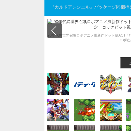
『カルドアンシエル』パッケージ同梱特典
90年代異世界召喚ロボアニメ風新作ドット絵ACT
ロボ戦