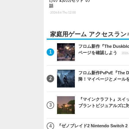
けの“幻のカセット”の
話
2026.8.6 Thu 12:00
家庭用ゲーム アクセスラン
フロム新作『The Dus
ページを確認しよう
2026.
フロム新作PvPvE『The
降！マイページとメール
『マインクラフト』スイッ
ブラントビジュアルズに
『ゼノブレイド2 Nintendo Swit