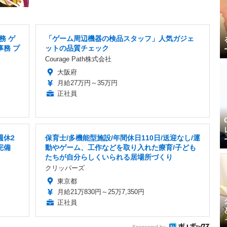
務 ゲ
「ゲーム周辺機器の検品スタッフ」人気ガジェ
事務 プ
ットの品質チェック
Courage Path株式会社
大阪府
月給27万円～35万円
正社員
週休2
保育士/多機能型施設/年間休日110日/送迎なし/運
完備
動やゲーム、工作などを取り入れた療育/子ども
たちが自分らしくいられる居場所づくり
クリッパーズ
東京都
月給21万830円～25万7,350円
正社員
Sponsored by