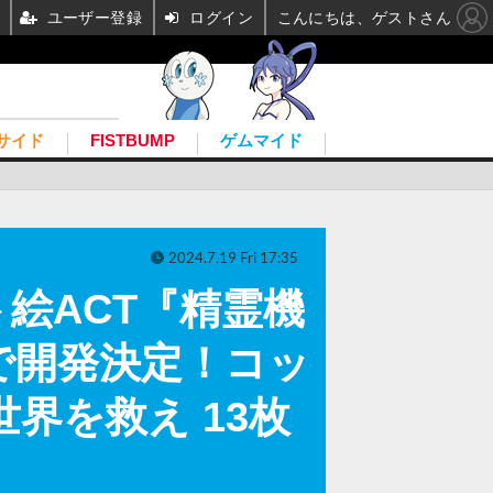
ユーザー登録
ログイン
こんにちは、ゲストさん
サイド
FISTBUMP
ゲムマイド
2024.7.19 Fri 17:35
絵ACT『精霊機
で開発決定！コッ
界を救え 13枚