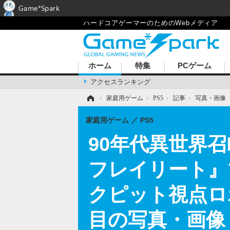
Game*Spark
ハードコアゲーマーのためのWebメディア
ホーム
特集
PCゲーム
アクセスランキング
ホーム
›
家庭用ゲーム
›
PS5
›
記事
›
写真・画像
家庭用ゲーム
PS5
90年代異世界
フレイリート』
クピット視点ロボ
目の写真・画像