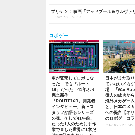
プリケツ！ 映画「デッドプール＆ウルヴァ
2024.7.18 Thu 7:30
ロボゲー
車が変形してロボにな
日本がまだ取り
った、でも『ルート
ていないメカゲ
16』だった―41年ぶり
場―『War Rob
完全新作
億人の成功から
『ROUTE16R』開発者
海外メカゲーム
インタビュー。新旧ス
と、日本のメカ
タッフが語るシリーズ
への提言【オリ
の魂。そして41年前、
のロボゲーコラ
たった1人のために手作
2026.8.2 Sun 18:45
業で直した世界に1本だ