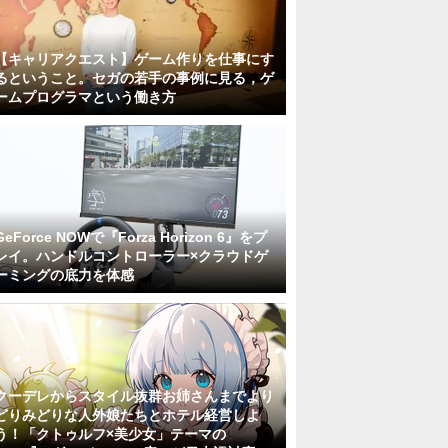
【キャリアクエスト】ゲーム作りを仕事にす
るということ。セガの若手の事例に見る，ゲ
ームプログラマという働き方
GeForce NOWで『Forza Horizon 6』をプ
レイ。ハンドルコントローラー×クラウドゲ
ーミングの底力を体感
クーデレからスタイル抜群お姉さんまでより
どりみどりな人外娘たちとホテル経営しよ
う！「クトゥルフ×美少女」テーマの