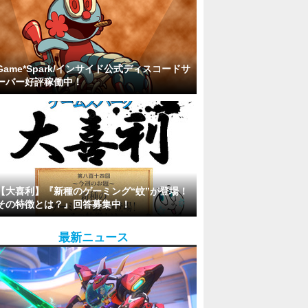
Game*Spark/インサイド公式ディスコードサ
ーバー好評稼働中！
【大喜利】『新種のゲーミング“蚊”が登場！
その特徴とは？』回答募集中！
最新ニュース