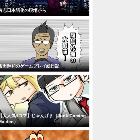
有志日本語化の現場から
吉田輝和のゲームプレイ絵日記
【大人気4コマ】じゃんげま（Junk Gaming
Maiden）