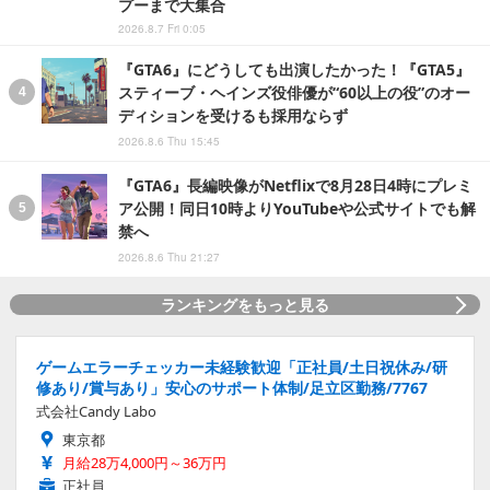
プーまで大集合
2026.8.7 Fri 0:05
『GTA6』にどうしても出演したかった！『GTA5』
スティーブ・ヘインズ役俳優が“60以上の役”のオー
ディションを受けるも採用ならず
2026.8.6 Thu 15:45
『GTA6』長編映像がNetflixで8月28日4時にプレミ
ア公開！同日10時よりYouTubeや公式サイトでも解
禁へ
2026.8.6 Thu 21:27
ランキングをもっと見る
ゲームエラーチェッカー未経験歓迎「正社員/土日祝休み/研
修あり/賞与あり」安心のサポート体制/足立区勤務/7767
式会社Candy Labo
東京都
月給28万4,000円～36万円
正社員