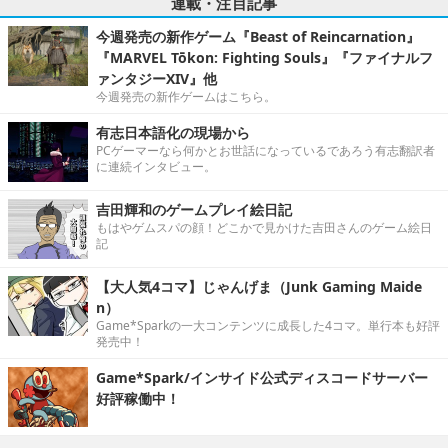
連載・注目記事
今週発売の新作ゲーム『Beast of Reincarnation』
『MARVEL Tōkon: Fighting Souls』『ファイナルフ
ァンタジーXIV』他
今週発売の新作ゲームはこちら。
有志日本語化の現場から
PCゲーマーなら何かとお世話になっているであろう有志翻訳者
に連続インタビュー。
吉田輝和のゲームプレイ絵日記
もはやゲムスパの顔！どこかで見かけた吉田さんのゲーム絵日
記
【大人気4コマ】じゃんげま（Junk Gaming Maide
n）
Game*Sparkの一大コンテンツに成長した4コマ。単行本も好評
発売中！
Game*Spark/インサイド公式ディスコードサーバー
好評稼働中！