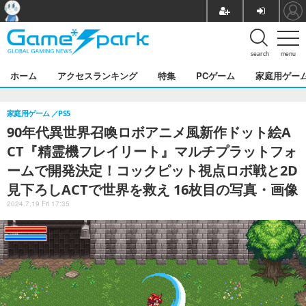
search
menu
ホーム
アクセスランキング
特集
PCゲーム
家庭用ゲー
家庭用ゲーム
PS5
90年代異世界召喚ロボアニメ風新作ドット絵A
CT『精霊機フレイリート』マルチプラットフォ
ームで開発決定！コックピット視点ロボ戦と2D
見下ろしACTで世界を救え 16枚目の写真・画像
2024.7.19 Fri 17:35