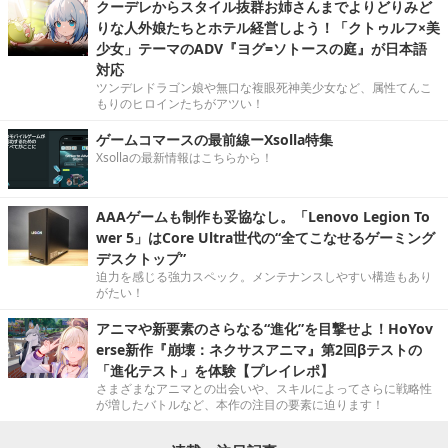
クーデレからスタイル抜群お姉さんまでよりどりみど
りな人外娘たちとホテル経営しよう！「クトゥルフ×美
少女」テーマのADV『ヨグ=ソトースの庭』が日本語
対応
ツンデレドラゴン娘や無口な複眼死神美少女など、属性てんこ
もりのヒロインたちがアツい！
ゲームコマースの最前線ーXsolla特集
Xsollaの最新情報はこちらから！
AAAゲームも制作も妥協なし。「Lenovo Legion To
wer 5」はCore Ultra世代の“全てこなせるゲーミング
デスクトップ”
迫力を感じる強力スペック。メンテナンスしやすい構造もあり
がたい！
アニマや新要素のさらなる“進化”を目撃せよ！HoYov
erse新作『崩壊：ネクサスアニマ』第2回βテストの
「進化テスト」を体験【プレイレポ】
さまざまなアニマとの出会いや、スキルによってさらに戦略性
が増したバトルなど、本作の注目の要素に迫ります！