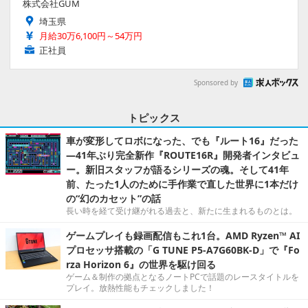
株式会社GUM
埼玉県
月給30万6,100円～54万円
正社員
Sponsored by
トピックス
車が変形してロボになった、でも『ルート16』だった
―41年ぶり完全新作『ROUTE16R』開発者インタビュ
ー。新旧スタッフが語るシリーズの魂。そして41年
前、たった1人のために手作業で直した世界に1本だけ
の“幻のカセット”の話
長い時を経て受け継がれる過去と、新たに生まれるものとは。
ゲームプレイも録画配信もこれ1台。AMD Ryzen™ AI
プロセッサ搭載の「G TUNE P5-A7G60BK-D」で『Fo
rza Horizon 6』の世界を駆け回る
ゲーム＆制作の拠点となるノートPCで話題のレースタイトルを
プレイ。放熱性能もチェックしました！