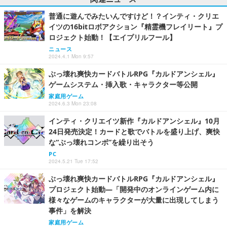
普通に遊んでみたいんですけど！？インティ・クリエ
イツの16bitロボアクション『精霊機フレイリート』プ
ロジェクト始動！【エイプリルフール】
ニュース
2024.4.1 Mon 9:57
ぶっ壊れ爽快カードバトルRPG『カルドアンシェル』
ゲームシステム・挿入歌・キャラクター等公開
家庭用ゲーム
2024.6.3 Mon 23:08
インティ・クリエイツ新作『カルドアンシェル』10月
24日発売決定！カードと歌でバトルを盛り上げ、爽快
な“ぶっ壊れコンボ”を繰り出そう
PC
2024.5.21 Tue 17:52
ぶっ壊れ爽快カードバトルRPG『カルドアンシェル』
プロジェクト始動―「開発中のオンラインゲーム内に
様々なゲームのキャラクターが大量に出現してしまう
事件」を解決
家庭用ゲーム