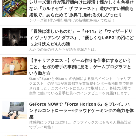
シリーズ第1作が現行機向けに復活！懐かしくも色褪せ
ない『カルドセプト ザ ファースト』遊びやすい機能も
搭載で、あらためて“原典”に触れるのにぴったり
シリーズ第1作が現行機向けの新機能を備えて復活！
「冒険は楽しいものだ」 ─『FF11』と『ウィザードリ
ィ ヴァリアンツ ダフネ』、"優しくないRPG"の沼にど
っぷり沈んだ4人の話
ふたつの沼の住人たちが語る奥深さとは。
【キャリアクエスト】ゲーム作りを仕事にするという
こと。セガの若手の事例に見る，ゲームプログラマと
いう働き方
Game*Sparkと4Gamerの合同による就活イベント「キャリア
クエスト」の第4回が東京都立産業貿易センター浜松町館で開催
されました。このイベントに合わせて取材した、各社の現場で
実際に働いている若手社員へのインタビューをお届けします。
GeForce NOWで『Forza Horizon 6』をプレイ。ハ
ンドルコントローラー×クラウドゲーミングの底力を体
感
体感的にラグはほぼ無し。グラフィックスはもちろん最高設定
でプレイ可能！