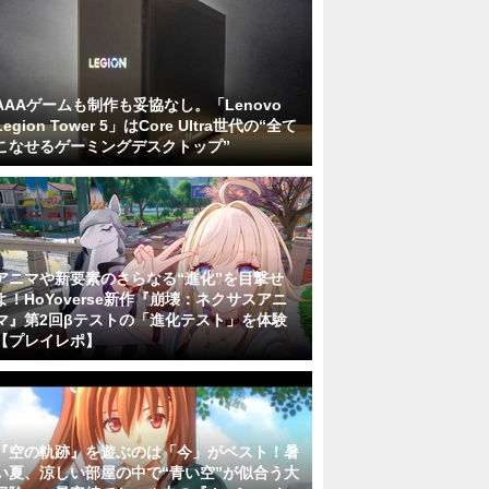
AAAゲームも制作も妥協なし。「Lenovo
Legion Tower 5」はCore Ultra世代の“全て
こなせるゲーミングデスクトップ”
アニマや新要素のさらなる“進化”を目撃せ
よ！HoYoverse新作『崩壊：ネクサスアニ
マ』第2回βテストの「進化テスト」を体験
【プレイレポ】
『空の軌跡』を遊ぶのは「今」がベスト！暑
い夏、涼しい部屋の中で“青い空”が似合う大