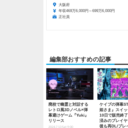
大阪府
年収469万6,000円～699万6,000円
正社員
編集部おすすめの記事
廃校で幽霊と対話する
ケイブの弾幕S
レトロ風3Dノベル×弾
姫さま』スイッ
幕避けゲーム『Yuki』
10日で販売終
リリース
済みのプレイヤ
後も再DL/プレ
2024.7.13 Sat 9:00