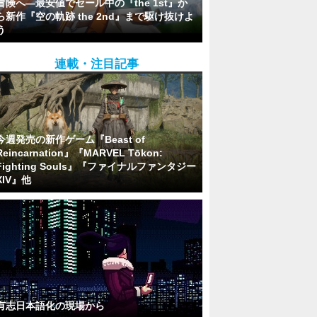
冒険へ―最安値でセール中の『the 1st』か
ら新作『空の軌跡 the 2nd』まで駆け抜けよ
う
連載・注目記事
今週発売の新作ゲーム『Beast of
Reincarnation』『MARVEL Tōkon:
Fighting Souls』『ファイナルファンタジー
XIV』他
有志日本語化の現場から