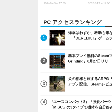
2026.8.4 Tue 17:30
2026.8.4 Tue 12:00
PC アクセスランキング
弾薬はわずか、救助も来な
ー『DERELIKT』ゲー
基本プレイ無料のSteamマ
Grinding』8月27日
犬の相棒と旅するARPG『Be
アプデ配信。Steamレ
『エースコンバット8』「強化パーツ
「MISC」の3タイプで機体を自分好