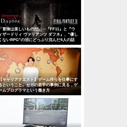
「冒険は楽しいものだ」 ─『FF11』と『ウ
ィザードリィ ヴァリアンツ ダフネ』、"優し
くないRPG"の沼にどっぷり沈んだ4人の話
【キャリアクエスト】ゲーム作りを仕事にす
るということ。セガの若手の事例に見る，ゲ
ームプログラマという働き方