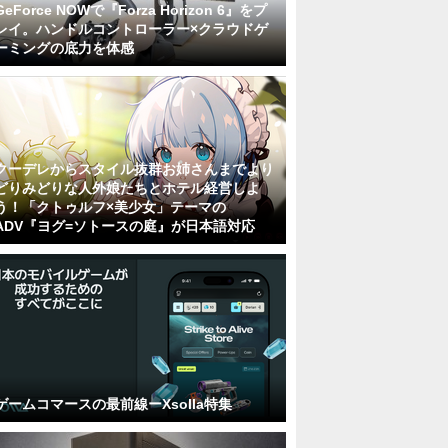
GeForce NOWで『Forza Horizon 6』をプ
レイ。ハンドルコントローラー×クラウドゲ
ーミングの底力を体感
クーデレからスタイル抜群お姉さんまでより
どりみどりな人外娘たちとホテル経営しよ
う！「クトゥルフ×美少女」テーマの
ADV『ヨグ=ソトースの庭』が日本語対応
ゲームコマースの最前線ーXsolla特集