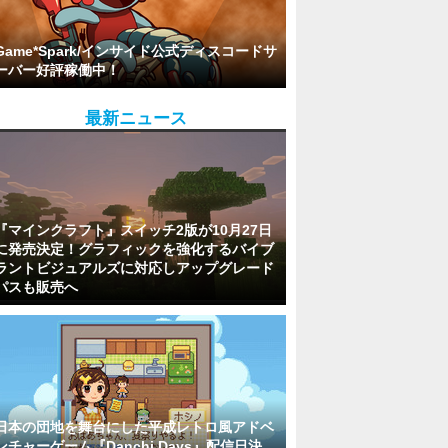
Game*Spark/インサイド公式ディスコードサ
ーバー好評稼働中！
最新ニュース
『マインクラフト』スイッチ2版が10月27日
に発売決定！グラフィックを強化するバイブ
ラントビジュアルズに対応しアップグレード
パスも販売へ
日本の団地を舞台にした平成レトロ風アドベ
ンチャーゲーム『Danchi Days』配信日決