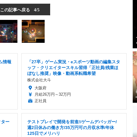
この記事へ戻る
4/5
ム情報
「27卒」ゲーム実況・eスポーツ動画の編集スタ
ッフ・クリエイタースキル習得「正社員/残業ほ
ぼなし推奨」映像・動画系転職希望
株式会社大斗
大阪府
月給26万円～32万円
正社員
クター
テストプレイで開発を前進!/ゲームデバッガー/
週2日休みの働き方/35万円可の月収水準/年休
125日でメリハリ