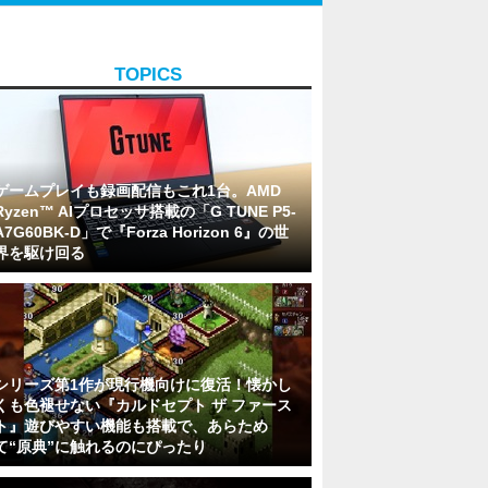
TOPICS
ゲームプレイも録画配信もこれ1台。AMD
Ryzen™ AIプロセッサ搭載の「G TUNE P5-
A7G60BK-D」で『Forza Horizon 6』の世
界を駆け回る
シリーズ第1作が現行機向けに復活！懐かし
くも色褪せない『カルドセプト ザ ファース
ト』遊びやすい機能も搭載で、あらため
て“原典”に触れるのにぴったり