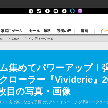
家庭用ゲーム
セール・無料
読者の声
漫画
イン
ac
Linux
インディーゲーム
ム集めてパワーアップ！
ーラー『Vividerie』
4枚目の写真・画像
ナメント向け楽曲などを手掛けたクリエイターによる弾幕ローグライ