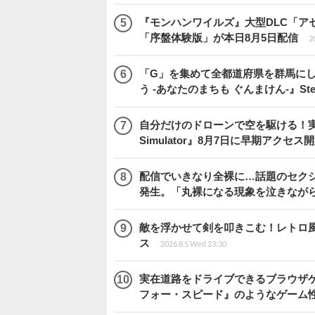
『モンハンワイルズ』大型DLC「ア
「序盤体験版」が本日8月5日配信
2
「G」を集めて全都道府県を群馬に
う -あなたのまちも ぐんまけん-』St
自分だけのドローンで空を駆ける！実際の
Simulator』8月7日に早期アクセス
配信でいきなり全裸に…話題のセク
発生。「丸裸になる現象を泣きなが
敵を浮かせて剣を叩きこむ！レトロ風アク
ス
2026.8.5 Wed 23:30
実在道路をドライブできるブラウザゲー『
フォー・スピード』のようなゲーム