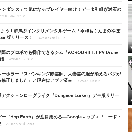
センダンス」で気になるプレイヤー向け！データ引継ぎ対応の
026.8.5 Wed 12:30
しよう！群馬系インクリメンタルゲーム『令和もぐんまのやぼ
eam版リリース！
2026.8.5 Wed 17:45
プロポでも操作できるシム『ACRODRIFT: FPV Drone
開始
2026.8.6 Thu 0:30
シーホラー『スパンキング除霊師』人妻霊の服が消えるバグが
ら修正しました」と現在はアプデ済み
2026.8.4 Tue 10:41
ションローグライク『Dungeon Lurker』デモ版リリー
Hop.Earth』が注目集める―Googleマップ＋『ニード・
性
2026.8.5 Wed 13:50