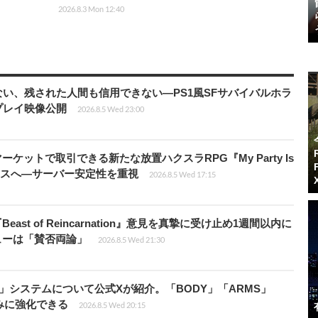
2026.8.3 Mon 12:40
い、残された人間も信用できない―PS1風SFサバイバルホラ
ムプレイ映像公開
2026.8.5 Wed 23:00
ーケットで取引できる新たな放置ハクスラRPG『My Party Is
リリースへ―サーバー安定性を重視
2026.8.5 Wed 17:15
ast of Reincarnation』意見を真摯に受け止め1週間以内に
ビューは「賛否両論」
2026.8.5 Wed 21:30
」システムについて公式Xが紹介。「BODY」「ARMS」
みに強化できる
2026.8.5 Wed 20:15