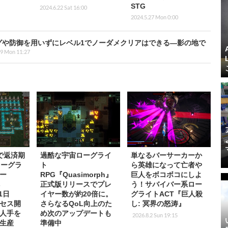
STG
2024.6.22 Sat 16:00
2024.5.27 Mon 0:00
リングや防御を用いずにレベル1でノーダメクリアはできる―影の地で
29 Mon 11:27
円で返済期
過酷な宇宙ローグライ
単なるバーサーカーか
ローグラ
ト
ら英雄になって亡者や
ー
RPG『Quasimorph』
巨人をボコボコにしよ
s
正式版リリースでプレ
う！サバイバー系ロー
21日
イヤー数が約20倍に。
グライトACT『巨人殺
クセス開
さらなるQoL向上のた
し: 冥界の怒涛』
人手を
め次のアップデートも
2026.8.2 Sun 19:15
生産
準備中