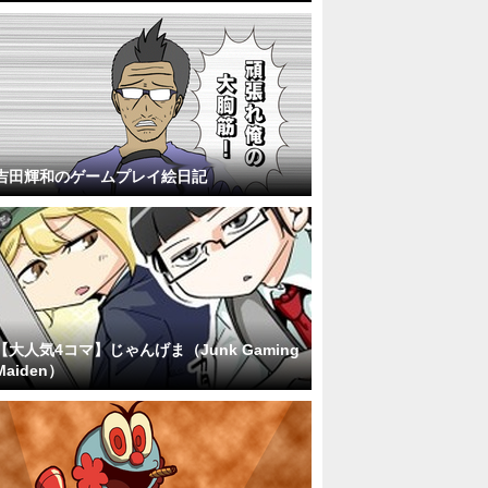
吉田輝和のゲームプレイ絵日記
【大人気4コマ】じゃんげま（Junk Gaming
Maiden）