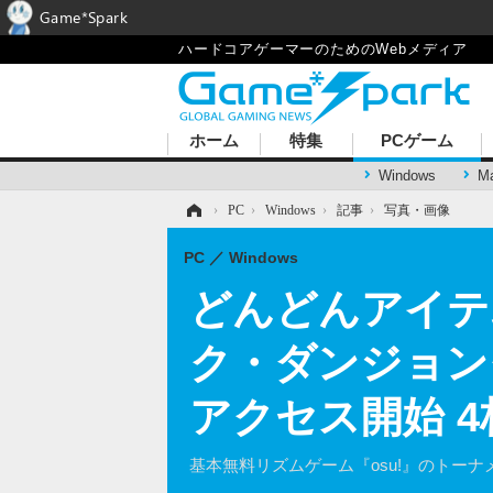
Game*Spark
ハードコアゲーマーのためのWebメディア
ホーム
特集
PCゲーム
Windows
M
ホーム
›
PC
›
Windows
›
記事
›
写真・画像
PC
Windows
どんどんアイテ
ク・ダンジョンクロ
アクセス開始 
基本無料リズムゲーム『osu!』のトー