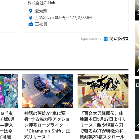
株式会社C-Link
愛知県
月給33万5,000円～42万2,000円
正社員
Sponsored by
TG『虫
神話の英雄が“車に変
『百合太刀降魔伝』体
チ版8月
身”する協力型アクショ
験版本日5月27日よりリ
了―購入
ン弾幕ローグライク
リース！敵や弾幕を刀
ーは今
『Champion Shift』正
で斬るACTが特徴の和
イ可能
式リリース！
風剣戟2D横スクロール