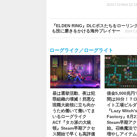
2024.7.10 Wed 22:13
『ELDEN RING』DLCボスたちをロー
も技に磨きをかける海外プレイヤー
2024.7.
ローグライク／ローグライト
昼は選挙活動、夜は犯
借金5,000兆
罪組織の壊滅！邪悪な
間は30分！？
現職大統領に立ち向か
イト工場ビルダ
うため働いて働いてま
『Lazy Witch'
いるローグライク
Factory』8月
ACT『タカ派の大統
Steam早期ア
領』Steam早期アクセ
始。召喚魔法で
ス開始で早くも高評価
増やしアイテム