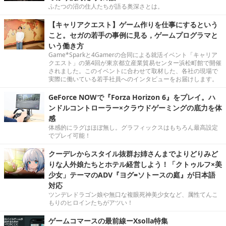
ふたつの沼の住人たちが語る奥深さとは。
【キャリアクエスト】ゲーム作りを仕事にするという
こと。セガの若手の事例に見る，ゲームプログラマと
いう働き方
Game*Sparkと4Gamerの合同による就活イベント「キャリア
クエスト」の第4回が東京都立産業貿易センター浜松町館で開催
されました。このイベントに合わせて取材した、各社の現場で
実際に働いている若手社員へのインタビューをお届けします。
GeForce NOWで『Forza Horizon 6』をプレイ。ハ
ンドルコントローラー×クラウドゲーミングの底力を体
感
体感的にラグはほぼ無し。グラフィックスはもちろん最高設定
でプレイ可能！
クーデレからスタイル抜群お姉さんまでよりどりみど
りな人外娘たちとホテル経営しよう！「クトゥルフ×美
少女」テーマのADV『ヨグ=ソトースの庭』が日本語
対応
ツンデレドラゴン娘や無口な複眼死神美少女など、属性てんこ
もりのヒロインたちがアツい！
ゲームコマースの最前線ーXsolla特集