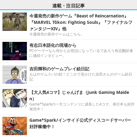
連載・注目記事
今週発売の新作ゲーム『Beast of Reincarnation』
『MARVEL Tōkon: Fighting Souls』『ファイナルフ
ァンタジーXIV』他
今週発売の新作ゲームはこちら。
有志日本語化の現場から
PCゲーマーなら何かとお世話になっているであろう有志翻訳者
に連続インタビュー。
吉田輝和のゲームプレイ絵日記
もはやゲムスパの顔！どこかで見かけた吉田さんのゲーム絵日
記
【大人気4コマ】じゃんげま（Junk Gaming Maide
n）
Game*Sparkの一大コンテンツに成長した4コマ。単行本も好評
発売中！
Game*Spark/インサイド公式ディスコードサーバー
好評稼働中！