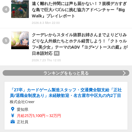
遠く離れた仲間には声も届かない！？規模デカすぎ
な島で巨大パズルに挑む協力アドベンチャー『Big
Walk』プレイレポート
2026.8.3 Mon 22:00
クーデレからスタイル抜群お姉さんまでよりどりみ
どりな人外娘たちとホテル経営しよう！「クトゥル
フ×美少女」テーマのADV『ヨグ=ソトースの庭』が
日本語対応
PR
2026.7.23 Thu 12:05
ランキングをもっと見る
「27卒」カードゲーム製造スタッフ・交通費全額支給「正社
員/退職金制度あり」未経験歓迎・名古屋市中区丸の内2丁目
株式会社Creer
愛知県
月給25万5,100円～32万円
正社員