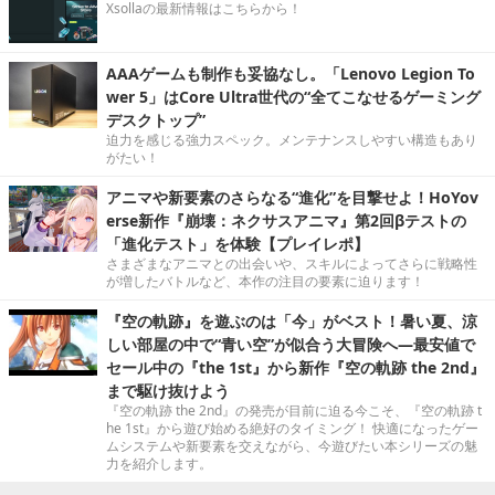
Xsollaの最新情報はこちらから！
AAAゲームも制作も妥協なし。「Lenovo Legion To
wer 5」はCore Ultra世代の“全てこなせるゲーミング
デスクトップ”
迫力を感じる強力スペック。メンテナンスしやすい構造もあり
がたい！
アニマや新要素のさらなる“進化”を目撃せよ！HoYov
erse新作『崩壊：ネクサスアニマ』第2回βテストの
「進化テスト」を体験【プレイレポ】
さまざまなアニマとの出会いや、スキルによってさらに戦略性
が増したバトルなど、本作の注目の要素に迫ります！
『空の軌跡』を遊ぶのは「今」がベスト！暑い夏、涼
しい部屋の中で“青い空”が似合う大冒険へ―最安値で
セール中の『the 1st』から新作『空の軌跡 the 2nd』
まで駆け抜けよう
『空の軌跡 the 2nd』の発売が目前に迫る今こそ、『空の軌跡 t
he 1st』から遊び始める絶好のタイミング！ 快適になったゲー
ムシステムや新要素を交えながら、今遊びたい本シリーズの魅
力を紹介します。