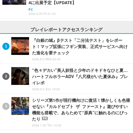
4に出展予定【UPDATE】
PC
2024.9.20 Fri 21:00
プレイレポートアクセスランキング
『白銀の城』βテスト「二分法テスト」をレポー
ト！マップ拡張にフギン実装、正式サービスへ向け
た進化を要チェック
2026.8.5 Wed 22:45
“色々デカい”美人妖怪と少年のドキドキなひと夏…
ハートフルホラーADV『八尺様がいた夏休み』プレ
イレポ
2026.8.2 Sun 19:00
シリーズ第1作が現行機向けに復活！懐かしくも色褪
せない『カルドセプト ザ ファースト』遊びやすい
機能も搭載で、あらためて“原典”に触れるのにぴっ
たり
PR
2026.7.30 Thu 12:00