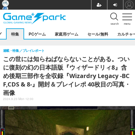
search
menu
グ
特集
PCゲーム
家庭用ゲーム
セール/無料
カルチャ
連載・特集
プレイレポート
この世には知らねばならないことがある。つい
に復刻の幻の日本語版『ウィザードリィ8』含
め後期三部作を全収録『Wizardry Legacy -BC
F,CDS & 8-』開封＆プレイレポ 40枚目の写真・
画像
2024.9.23 Mon 12:00