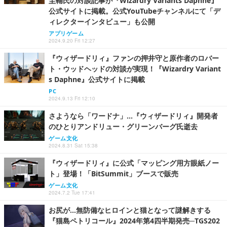
圭輔氏の対談記事が『Wizardry Variants Daphne』
公式サイトに掲載。公式YouTubeチャンネルにて「デ
ィレクターインタビュー」も公開
アプリゲーム
2024.9.20 Fri 12:27
『ウィザードリィ』ファンの押井守と原作者のロバー
ト・ウッドヘッドの対談が実現！『Wizardry Variant
s Daphne』公式サイトに掲載
PC
2024.9.13 Fri 12:10
さようなら「ワードナ」…『ウィザードリィ』開発者
のひとりアンドリュー・グリーンバーグ氏逝去
ゲーム文化
2024.8.31 Sat 15:38
『ウィザードリィ』に公式「マッピング用方眼紙ノー
ト」登場！「BitSummit」ブースで販売
ゲーム文化
2024.7.2 Tue 17:41
お尻が…無防備なヒロインと猫となって謎解きする
『猫島ペトリコール』2024年第4四半期発売─TGS202