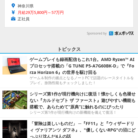
神奈川県
月給29万5,800円～57万円
正社員
Sponsored by
トピックス
ゲームプレイも録画配信もこれ1台。AMD Ryzen™ AI
プロセッサ搭載の「G TUNE P5-A7G60BK-D」で『Fo
rza Horizon 6』の世界を駆け回る
ゲーム＆制作の拠点となるノートPCで話題のレースタイトルを
プレイ。放熱性能もチェックしました！
シリーズ第1作が現行機向けに復活！懐かしくも色褪せ
ない『カルドセプト ザ ファースト』遊びやすい機能も
搭載で、あらためて“原典”に触れるのにぴったり
シリーズ第1作が現行機向けの新機能を備えて復活！
「冒険は楽しいものだ」 ─『FF11』と『ウィザードリ
ィ ヴァリアンツ ダフネ』、"優しくないRPG"の沼にど
っぷり沈んだ4人の話