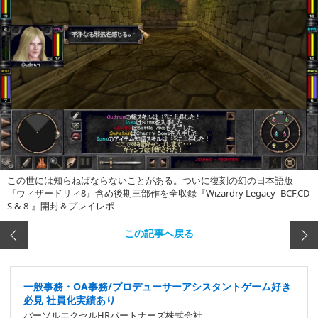
この世には知らねばならないことがある。ついに復刻の幻の日本語版
『ウィザードリィ8』含め後期三部作を全収録『Wizardry Legacy -BCF,CD
S & 8-』開封＆プレイレポ
この記事へ戻る
一般事務・OA事務/プロデューサーアシスタントゲーム好き
必見 社員化実績あり
パーソルエクセルHRパートナーズ株式会社