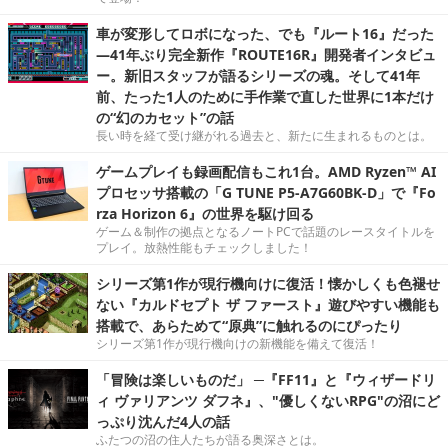
車が変形してロボになった、でも『ルート16』だった
―41年ぶり完全新作『ROUTE16R』開発者インタビュ
ー。新旧スタッフが語るシリーズの魂。そして41年
前、たった1人のために手作業で直した世界に1本だけ
の“幻のカセット”の話
長い時を経て受け継がれる過去と、新たに生まれるものとは。
ゲームプレイも録画配信もこれ1台。AMD Ryzen™ AI
プロセッサ搭載の「G TUNE P5-A7G60BK-D」で『Fo
rza Horizon 6』の世界を駆け回る
ゲーム＆制作の拠点となるノートPCで話題のレースタイトルを
プレイ。放熱性能もチェックしました！
シリーズ第1作が現行機向けに復活！懐かしくも色褪せ
ない『カルドセプト ザ ファースト』遊びやすい機能も
搭載で、あらためて“原典”に触れるのにぴったり
シリーズ第1作が現行機向けの新機能を備えて復活！
「冒険は楽しいものだ」 ─『FF11』と『ウィザードリ
ィ ヴァリアンツ ダフネ』、"優しくないRPG"の沼にど
っぷり沈んだ4人の話
ふたつの沼の住人たちが語る奥深さとは。