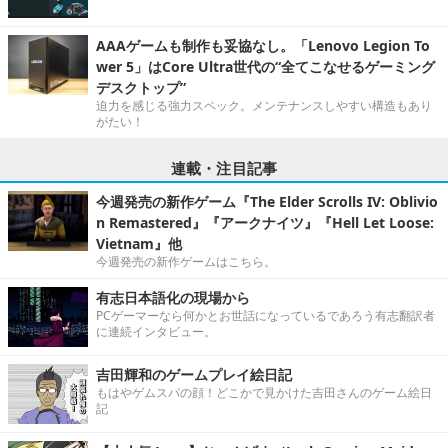
AAAゲームも制作も妥協なし。「Lenovo Legion To
wer 5」はCore Ultra世代の“全てこなせるゲーミング
デスクトップ”
迫力を感じる強力スペック。メンテナンスしやすい構造もあり
がたい！
連載・注目記事
今週発売の新作ゲーム『The Elder Scrolls IV: Oblivio
n Remastered』『アークナイツ』『Hell Let Loose:
Vietnam』他
今週発売の新作ゲームはこちら。
有志日本語化の現場から
PCゲーマーなら何かとお世話になっているであろう有志翻訳者
に連続インタビュー。
吉田輝和のゲームプレイ絵日記
もはやゲムスパの顔！どこかで見かけた吉田さんのゲーム絵日
記