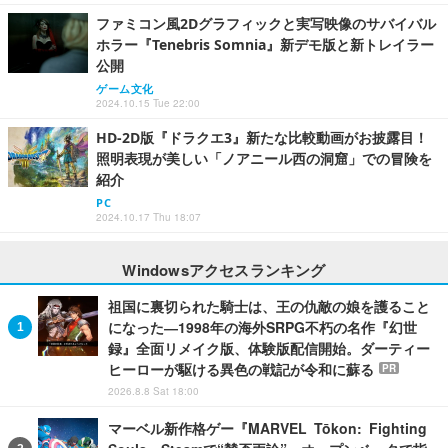
ファミコン風2Dグラフィックと実写映像のサバイバル
ホラー『Tenebris Somnia』新デモ版と新トレイラー
公開
ゲーム文化
2024.10.15 Tue 22:00
HD-2D版『ドラクエ3』新たな比較動画がお披露目！
照明表現が美しい「ノアニール西の洞窟」での冒険を
紹介
PC
2024.10.17 Thu 18:07
Windowsアクセスランキング
祖国に裏切られた騎士は、王の仇敵の娘を護ること
になった―1998年の海外SRPG不朽の名作『幻世
録』全面リメイク版、体験版配信開始。ダーティー
ヒーローが駆ける異色の戦記が令和に蘇る
PR
2026.8.8 Sat 18:00
マーベル新作格ゲー『MARVEL Tōkon: Fighting