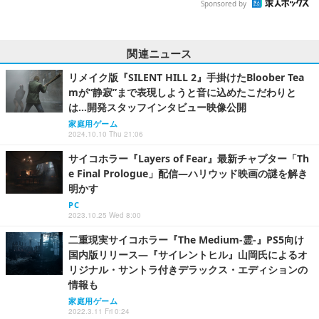
Sponsored by
関連ニュース
リメイク版『SILENT HILL 2』手掛けたBloober Tea
mが“静寂”まで表現しようと音に込めたこだわりと
は…開発スタッフインタビュー映像公開
家庭用ゲーム
2024.10.10 Thu 21:06
サイコホラー『Layers of Fear』最新チャプター「Th
e Final Prologue」配信―ハリウッド映画の謎を解き
明かす
PC
2023.10.25 Wed 8:00
二重現実サイコホラー『The Medium-霊-』PS5向け
国内版リリース―『サイレントヒル』山岡氏によるオ
リジナル・サントラ付きデラックス・エディションの
情報も
家庭用ゲーム
2022.3.11 Fri 0:24