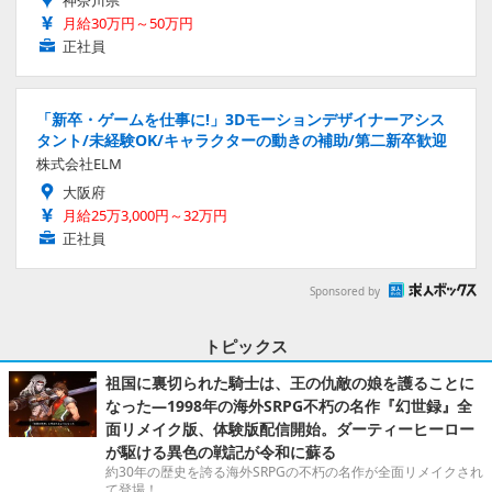
神奈川県
月給30万円～50万円
正社員
「新卒・ゲームを仕事に!」3Dモーションデザイナーアシス
タント/未経験OK/キャラクターの動きの補助/第二新卒歓迎
株式会社ELM
大阪府
月給25万3,000円～32万円
正社員
Sponsored by
トピックス
祖国に裏切られた騎士は、王の仇敵の娘を護ることに
なった―1998年の海外SRPG不朽の名作『幻世録』全
面リメイク版、体験版配信開始。ダーティーヒーロー
が駆ける異色の戦記が令和に蘇る
約30年の歴史を誇る海外SRPGの不朽の名作が全面リメイクされ
て登場！