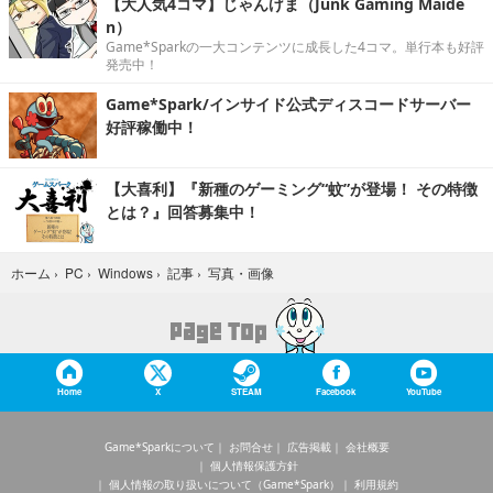
【大人気4コマ】じゃんげま（Junk Gaming Maide
n）
Game*Sparkの一大コンテンツに成長した4コマ。単行本も好評
発売中！
Game*Spark/インサイド公式ディスコードサーバー
好評稼働中！
【大喜利】『新種のゲーミング“蚊”が登場！ その特徴
とは？』回答募集中！
写真・画像
ホーム
›
PC
›
Windows
›
記事
›
Home
X
STEAM
Facebook
YouTube
Game*Sparkについて
お問合せ
広告掲載
会社概要
個人情報保護方針
個人情報の取り扱いについて（Game*Spark）
利用規約