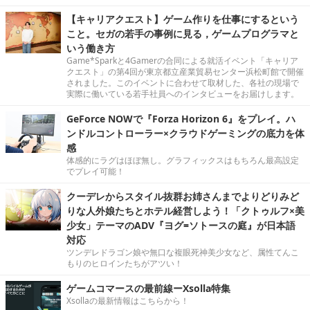
【キャリアクエスト】ゲーム作りを仕事にするという
こと。セガの若手の事例に見る，ゲームプログラマと
いう働き方
Game*Sparkと4Gamerの合同による就活イベント「キャリア
クエスト」の第4回が東京都立産業貿易センター浜松町館で開催
されました。このイベントに合わせて取材した、各社の現場で
実際に働いている若手社員へのインタビューをお届けします。
GeForce NOWで『Forza Horizon 6』をプレイ。ハ
ンドルコントローラー×クラウドゲーミングの底力を体
感
体感的にラグはほぼ無し。グラフィックスはもちろん最高設定
でプレイ可能！
クーデレからスタイル抜群お姉さんまでよりどりみど
りな人外娘たちとホテル経営しよう！「クトゥルフ×美
少女」テーマのADV『ヨグ=ソトースの庭』が日本語
対応
ツンデレドラゴン娘や無口な複眼死神美少女など、属性てんこ
もりのヒロインたちがアツい！
ゲームコマースの最前線ーXsolla特集
Xsollaの最新情報はこちらから！