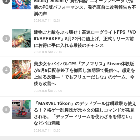
Souls』Steamで“賛否両論”―オープンベータで指
摘のPC版パフォーマンス、発売直前に改善報告も不
満の声
2026.8.7 Fri 12:21
建物ごと敵をぶっ壊せ！高速ローグライトFPS『VO
ID/BREAKER』8月22日に値上げ。正式リリース前
にお得に手に入れる最後のチャンス
2026.8.8 Sat 22:15
美少女サバイバルTPS『アノマリス』Steam体験版
が8月9日配信終了を撤回し無期限で提供へ。想定を
上回る反響―「でもフリューだしな」のゲーム、今
後も改善へ
2026.8.8 Sat 20:00
『MARVEL Tōkon』のデッドプールは瞬獄殺も使え
る！？格ゲー乱舞技が元ネタの隠しコマンドが発見
される。「デップードリームを使わざるを得ない」
などパロ満載
2026.8.7 Fri 13:30