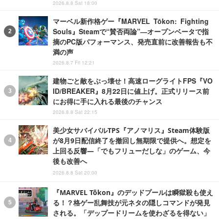
2026.8.8 Sat 18:00
マーベル新作格ゲー『MARVEL Tōkon: Fighting
Souls』Steamで“賛否両論”―オープンベータで指
摘のPC版パフォーマンス、発売直前に改善報告も不
満の声
2026.8.7 Fri 12:21
建物ごと敵をぶっ壊せ！高速ローグライトFPS『VO
ID/BREAKER』8月22日に値上げ。正式リリース前
にお得に手に入れる最後のチャンス
2026.8.8 Sat 22:15
美少女サバイバルTPS『アノマリス』Steam体験版
が8月9日配信終了を撤回し無期限で提供へ。想定を
上回る反響―「でもフリューだしな」のゲーム、今
後も改善へ
2026.8.8 Sat 20:00
『MARVEL Tōkon』のデッドプールは瞬獄殺も使え
る！？格ゲー乱舞技が元ネタの隠しコマンドが発見
される。「デップードリームを使わざるを得ない」