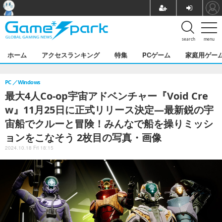
search
menu
ホーム
アクセスランキング
特集
PCゲーム
家庭用ゲー
PC
Windows
最大4人Co-op宇宙アドベンチャー『Void Cre
w』11月25日に正式リリース決定―最新鋭の宇
宙船でクルーと冒険！みんなで船を操りミッシ
ョンをこなそう 2枚目の写真・画像
2024.10.18 Fri 18:15