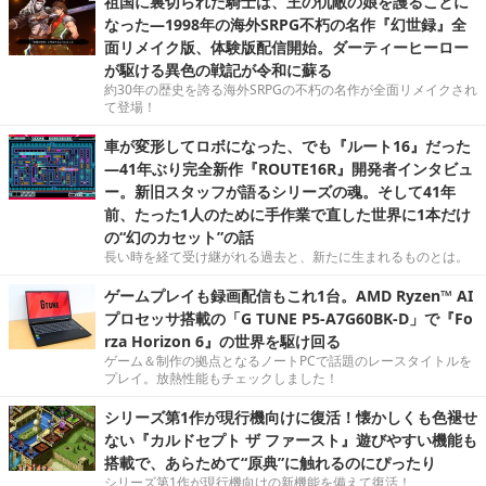
祖国に裏切られた騎士は、王の仇敵の娘を護ることに
なった―1998年の海外SRPG不朽の名作『幻世録』全
面リメイク版、体験版配信開始。ダーティーヒーロー
が駆ける異色の戦記が令和に蘇る
約30年の歴史を誇る海外SRPGの不朽の名作が全面リメイクされ
て登場！
車が変形してロボになった、でも『ルート16』だった
―41年ぶり完全新作『ROUTE16R』開発者インタビュ
ー。新旧スタッフが語るシリーズの魂。そして41年
前、たった1人のために手作業で直した世界に1本だけ
の“幻のカセット”の話
長い時を経て受け継がれる過去と、新たに生まれるものとは。
ゲームプレイも録画配信もこれ1台。AMD Ryzen™ AI
プロセッサ搭載の「G TUNE P5-A7G60BK-D」で『Fo
rza Horizon 6』の世界を駆け回る
ゲーム＆制作の拠点となるノートPCで話題のレースタイトルを
プレイ。放熱性能もチェックしました！
シリーズ第1作が現行機向けに復活！懐かしくも色褪せ
ない『カルドセプト ザ ファースト』遊びやすい機能も
搭載で、あらためて“原典”に触れるのにぴったり
シリーズ第1作が現行機向けの新機能を備えて復活！