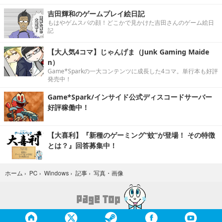
吉田輝和のゲームプレイ絵日記
もはやゲムスパの顔！どこかで見かけた吉田さんのゲーム絵日
記
【大人気4コマ】じゃんげま（Junk Gaming Maide
n）
Game*Sparkの一大コンテンツに成長した4コマ。単行本も好評
発売中！
Game*Spark/インサイド公式ディスコードサーバー
好評稼働中！
【大喜利】『新種のゲーミング“蚊”が登場！ その特徴
とは？』回答募集中！
写真・画像
ホーム
›
PC
›
Windows
›
記事
›