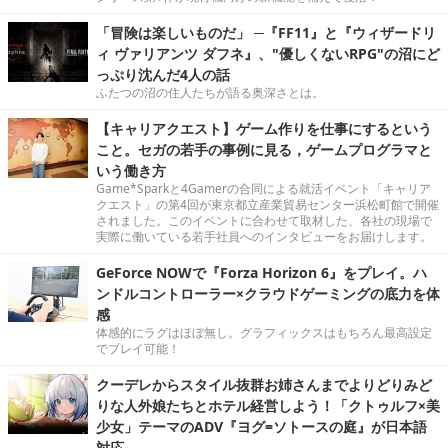
「冒険は楽しいものだ」 ─『FF11』と『ウィザードリ
ィ ヴァリアンツ ダフネ』、"優しくないRPG"の沼にど
っぷり沈んだ4人の話
ふたつの沼の住人たちが語る奥深さとは。
【キャリアクエスト】ゲーム作りを仕事にするという
こと。セガの若手の事例に見る，ゲームプログラマと
いう働き方
Game*Sparkと4Gamerの合同による就活イベント「キャリア
クエスト」の第4回が東京都立産業貿易センター浜松町館で開催
されました。このイベントに合わせて取材した、各社の現場で
実際に働いている若手社員へのインタビューをお届けします。
GeForce NOWで『Forza Horizon 6』をプレイ。ハ
ンドルコントローラー×クラウドゲーミングの底力を体
感
体感的にラグはほぼ無し。グラフィックスはもちろん最高設定
でプレイ可能！
クーデレからスタイル抜群お姉さんまでよりどりみど
りな人外娘たちとホテル経営しよう！「クトゥルフ×美
少女」テーマのADV『ヨグ=ソトースの庭』が日本語
対応