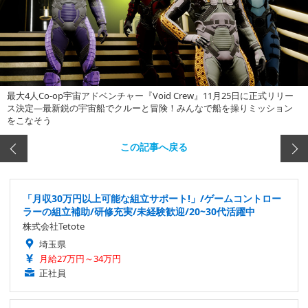
最大4人Co-op宇宙アドベンチャー『Void Crew』11月25日に正式リリー
ス決定―最新鋭の宇宙船でクルーと冒険！みんなで船を操りミッション
をこなそう
この記事へ戻る
「月収30万円以上可能な組立サポート!」/ゲームコントロー
ラーの組立補助/研修充実/未経験歓迎/20~30代活躍中
株式会社Tetote
埼玉県
月給27万円～34万円
正社員