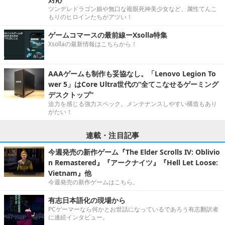
ツンデレドラゴン娘や無口な複眼死神美少女など、属性てんこ
もりのヒロインたちがアツい！
ゲームコマースの最前線ーXsolla特集
Xsollaの最新情報はこちらから！
AAAゲームも制作も妥協なし。「Lenovo Legion To
wer 5」はCore Ultra世代の“全てこなせるゲーミング
デスクトップ”
迫力を感じる強力スペック。メンテナンスしやすい構造もあり
がたい！
連載・注目記事
今週発売の新作ゲーム『The Elder Scrolls IV: Oblivio
n Remastered』『アークナイツ』『Hell Let Loose:
Vietnam』他
今週発売の新作ゲームはこちら。
有志日本語化の現場から
PCゲーマーなら何かとお世話になっているであろう有志翻訳者
に連続インタビュー。