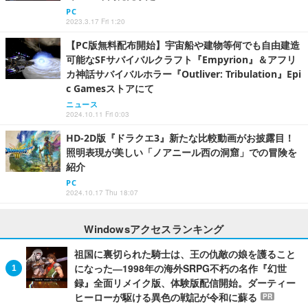
PC
2023.3.17 Fri 1:20
【PC版無料配布開始】宇宙船や建物等何でも自由建造
可能なSFサバイバルクラフト『Empyrion』＆アフリ
カ神話サバイバルホラー『Outliver: Tribulation』Epi
c Gamesストアにて
ニュース
2024.10.11 Fri 0:03
HD-2D版『ドラクエ3』新たな比較動画がお披露目！
照明表現が美しい「ノアニール西の洞窟」での冒険を
紹介
PC
2024.10.17 Thu 18:07
Windowsアクセスランキング
祖国に裏切られた騎士は、王の仇敵の娘を護ること
になった―1998年の海外SRPG不朽の名作『幻世
録』全面リメイク版、体験版配信開始。ダーティー
ヒーローが駆ける異色の戦記が令和に蘇る
PR