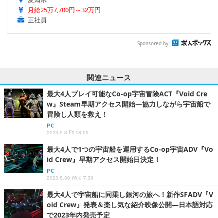
月給25万7,700円～32万円
正社員
Sponsored by
関連ニュース
最大4人プレイ可能なCo-op宇宙冒険ACT『Void Cre
w』Steam早期アクセス開始―協力しながら宇宙船で
冒険し人類を救え！
PC
2023.9.8 Fri 18:05
最大4人で1つの宇宙船を運用するCo-op宇宙ADV『Vo
id Crew』早期アクセス開始日決定！
PC
2023.8.30 Wed 7:30
最大4人で宇宙船に同乗し銀河の旅へ！新作SFADV『V
oid Crew』発表＆楽し気な紹介映像公開―日本語対応
で2023年内発売予定