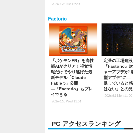
2026.7.28 Tue 12:20
Factorio
『ポケモンFR』を高性
定番の工場建設
能AIがクリア！視覚情
『Factorio
報だけでやり遂げた最
ャーアプデが“
新モデル「Claude
型アプデ”に―
Fable 5」公開
足していると感
―『Factorio』もプレ
はない」との見
イできる
2026.6.1 Mon 11:20
2026.6.10 Wed 11:51
PC アクセスランキング