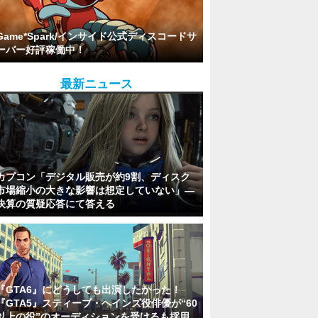
Game*Spark/インサイド公式ディスコードサ
ーバー好評稼働中！
最新ニュース
カプコン「デジタル販売が約9割、ディスク
市場縮小の大きな影響は想定していない」―
決算の質疑応答にて答える
『GTA6』にどうしても出演したかった！
『GTA5』スティーブ・ヘインズ役俳優が“60
以上の役”のオーディションを受けるも採用