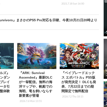
5
2021.7.18 Sun 16:00
rvivors』まさかのPS5 Pro対応を示唆、今夜10月21日20時より
ルズ』
『ARK: Survival
『ベイブレードエック
センダン
Ascended』最新DLC
ス エボバトル』PS5版
プレイ
が一挙配信。無料の海
が発売決定！ DLCも発
ータ引
洋マップや、帆船での
表、7月22日までの期
盤体験
海戦、竜を飼いならす
間限定で無料配信
新要素が登場
2026.7.2 Thu 18:15
2026.7.6 Mon 13:55