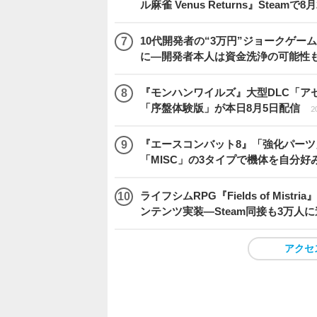
ル麻雀 Venus Returns』Steamで8
10代開発者の“3万円”ジョークゲー
に―開発者本人は資金洗浄の可能性
『モンハンワイルズ』大型DLC「ア
「序盤体験版」が本日8月5日配信
2
『エースコンバット8』「強化パーツ
「MISC」の3タイプで機体を自分好
ライフシムRPG『Fields of M
ンテンツ実装―Steam同接も3万人
アクセ