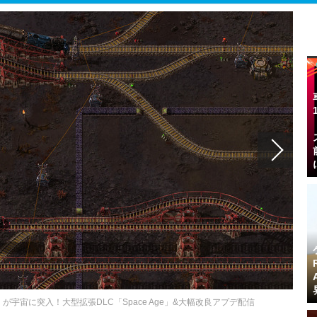
』が宇宙に突入！大型拡張DLC「Space Age」&大幅改良アプデ配信