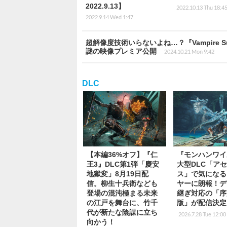
2022.9.13】
2022.10.13 Thu 18:4
2022.9.14 Wed 1:47
超解像度技術いらないよね…？『Vampire Su
謎の映像プレミア公開
2024.10.21 Mon 9:42
DLC
【本編36%オフ】『仁
『モンハンワイ
王3』DLC第1弾「慶安
大型DLC「ア
地獄変」8月19日配
ス」で気になる
信。柳生十兵衛なども
ヤーに朗報！デ
登場の混沌極まる未来
継ぎ対応の「序
の江戸を舞台に、竹千
版」が配信決定
代が新たな陰謀に立ち
2026.7.28 Tue 12:00
向かう！