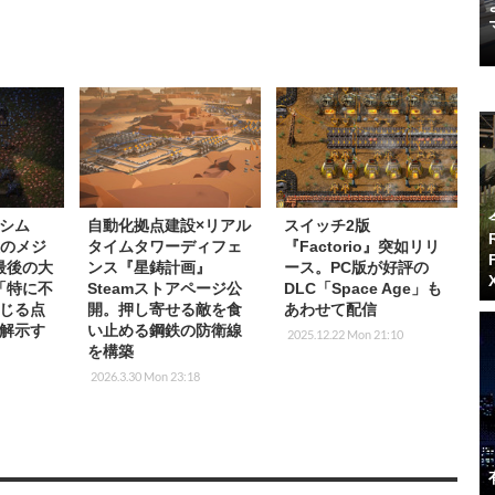
シム
自動化拠点建設×リアル
スイッチ2版
』次のメジ
タイムタワーディフェ
『Factorio』突如リリ
最後の大
ンス『星鋳計画』
ース。PC版が好評の
「特に不
Steamストアページ公
DLC「Space Age」も
じる点
開。押し寄せる敵を食
あわせて配信
解示す
い止める鋼鉄の防衛線
2025.12.22 Mon 21:10
を構築
2026.3.30 Mon 23:18