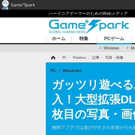
Game*Spark
ハードコアゲーマーのためのWebメディア
ホーム
特集
PCゲーム
Windows
M
ホーム
›
PC
›
Windows
›
記事
›
写真・画像
PC
Windows
ガッツリ遊べる工
入！大型拡張DLC
枚目の写真・画
無料アプデでは遊びやすさの改善が行わ