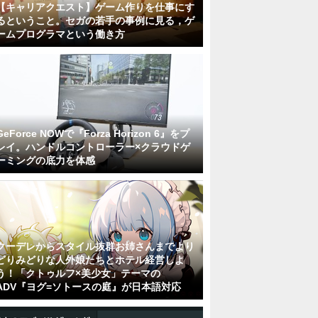
【キャリアクエスト】ゲーム作りを仕事にす
るということ。セガの若手の事例に見る，ゲ
ームプログラマという働き方
GeForce NOWで『Forza Horizon 6』をプ
レイ。ハンドルコントローラー×クラウドゲ
ーミングの底力を体感
クーデレからスタイル抜群お姉さんまでより
どりみどりな人外娘たちとホテル経営しよ
う！「クトゥルフ×美少女」テーマの
ADV『ヨグ=ソトースの庭』が日本語対応