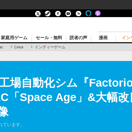
家庭用ゲーム
セール・無料
読者の声
漫画
イン
ac
Linux
インディーゲーム
場自動化シム『Factor
「Space Age」&大幅
像
れています。