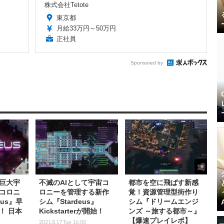
株式会社Tetote
東京都
月給33万円～50万円
正社員
Sponsored by
て巨大宇
不滅のAIとして宇宙コ
都市を空に飛ばす新感
コロニ
ロニーを管理する新作
覚！資源管理型街作り
eus』早
シム『Stardeus』
シム『ドリームエンジ
！ 日本
Kickstarterが開始！
ンズ ～旅する都市～』
【爆速プレイレポ】
2021.8.17 Tue 16:00