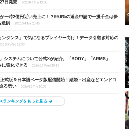
月27日発売
2026.8.6 Thu 12:00
ムが一時2億円近い売上に！？99.9%の返金申請で一攫千金は夢
も危惧
2026.8.4 Tue 23:45
センダンス」で気になるプレイヤー向け！データ引継ぎ対応の
026.8.5 Wed 12:30
」システムについて公式Xが紹介。「BODY」「ARMS」
みに強化できる
2026.8.5 Wed 20:15
istria』正式版＆日本語ベータ版配信開始！結婚・出産などエンドコ
に迫る勢い
2026.8.6 Thu 10:35
スランキングをもっと見る