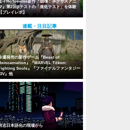
よ！HoYoverse新作『崩壊：ネクサスアニ
マ』第2回βテストの「進化テスト」を体験
【プレイレポ】
連載・注目記事
今週発売の新作ゲーム『Beast of
Reincarnation』『MARVEL Tōkon:
Fighting Souls』『ファイナルファンタジー
XIV』他
有志日本語化の現場から