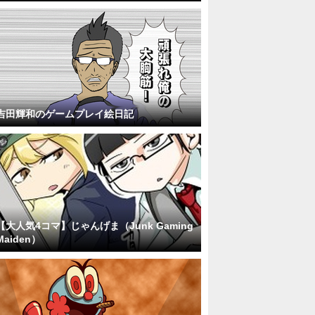
吉田輝和のゲームプレイ絵日記
【大人気4コマ】じゃんげま（Junk Gaming
Maiden）