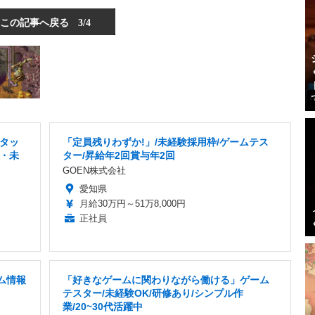
この記事へ戻る
3/4
タッ
「定員残りわずか!」/未経験採用枠/ゲームテス
・未
ター/昇給年2回賞与年2回
目
GOEN株式会社
愛知県
月給30万円～51万8,000円
正社員
ム情報
「好きなゲームに関わりながら働ける」ゲーム
テスター/未経験OK/研修あり/シンプル作
業/20~30代活躍中