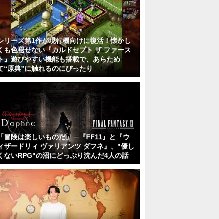
シリーズ第1作が現行機向けに復活！懐かし
くも色褪せない『カルドセプト ザ ファース
ト』遊びやすい機能も搭載で、あらため
て“原典”に触れるのにぴったり
「冒険は楽しいものだ」 ─『FF11』と『ウ
ィザードリィ ヴァリアンツ ダフネ』、"優し
くないRPG"の沼にどっぷり沈んだ4人の話