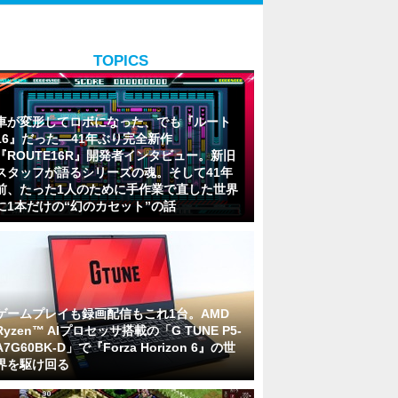
TOPICS
車が変形してロボになった、でも『ルート
16』だった―41年ぶり完全新作
『ROUTE16R』開発者インタビュー。新旧
スタッフが語るシリーズの魂。そして41年
前、たった1人のために手作業で直した世界
に1本だけの“幻のカセット”の話
ゲームプレイも録画配信もこれ1台。AMD
Ryzen™ AIプロセッサ搭載の「G TUNE P5-
A7G60BK-D」で『Forza Horizon 6』の世
界を駆け回る