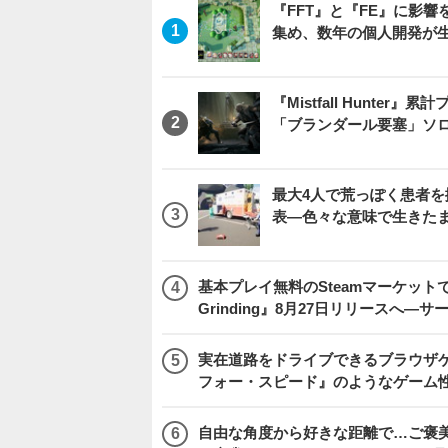
『FFT』と『FE』に影響を
集め、数年の個人開発が生
『Mistfall Hunt
「ブランダール要塞」ソ
最大4人で荒っぽく患者を搬送
表―色々な意味で生きた
基本プレイ無料のSteamマーケットで取
Grinding』8月27日リリースへ―
実在道路をドライブできるブラウザゲー『
フォー・スピード』のようなゲーム
自由な角度から好きな距離で…ご褒