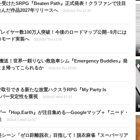
受けたSRPG『Beaten Path』正式発表！クラファンで注目
んだ作品2027年リリースへ
2026.8.6 Thu 12:30
er』累計プレイヤー数100万人突破！今後のロードマップ公開─9月には
ロモード実装へ
2026.8.6 Thu 11:00
！世界一頼りない救急車シム『Emergency Buddies』発
まま帰ってこられるか
2026.8.6 Thu 10:00
引できる新たな放置ハクスラRPG『My Party Is
サーバー安定性を重視
2026.8.5 Wed 17:15
Hop.Earth』が注目集める―Googleマップ＋『ニード・
性
2026.8.5 Wed 13:50
美シーン「ゼロ距離脱衣」目指して！脱衣麻雀『スーパーリア