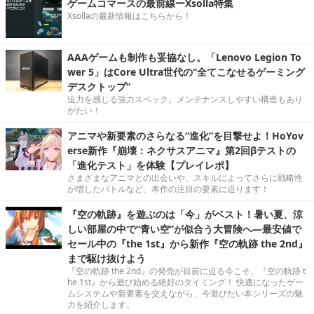
ゲームコマースの最前線ーXsolla特集
Xsollaの最新情報はこちらから！
AAAゲームも制作も妥協なし。「Lenovo Legion To
wer 5」はCore Ultra世代の“全てこなせるゲーミング
デスクトップ”
迫力を感じる強力スペック。メンテナンスしやすい構造もあり
がたい！
アニマや新要素のさらなる“進化”を目撃せよ！HoYov
erse新作『崩壊：ネクサスアニマ』第2回βテストの
「進化テスト」を体験【プレイレポ】
さまざまなアニマとの出会いや、スキルによってさらに戦略性
が増したバトルなど、本作の注目の要素に迫ります！
『空の軌跡』を遊ぶのは「今」がベスト！暑い夏、涼
しい部屋の中で“青い空”が似合う大冒険へ―最安値で
セール中の『the 1st』から新作『空の軌跡 the 2nd』
まで駆け抜けよう
『空の軌跡 the 2nd』の発売が目前に迫る今こそ、『空の軌跡 t
he 1st』から遊び始める絶好のタイミング！ 快適になったゲー
ムシステムや新要素を交えながら、今遊びたい本シリーズの魅
力を紹介します。