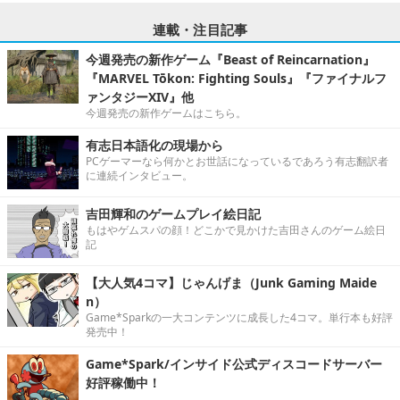
連載・注目記事
今週発売の新作ゲーム『Beast of Reincarnation』
『MARVEL Tōkon: Fighting Souls』『ファイナルフ
ァンタジーXIV』他
今週発売の新作ゲームはこちら。
有志日本語化の現場から
PCゲーマーなら何かとお世話になっているであろう有志翻訳者
に連続インタビュー。
吉田輝和のゲームプレイ絵日記
もはやゲムスパの顔！どこかで見かけた吉田さんのゲーム絵日
記
【大人気4コマ】じゃんげま（Junk Gaming Maide
n）
Game*Sparkの一大コンテンツに成長した4コマ。単行本も好評
発売中！
Game*Spark/インサイド公式ディスコードサーバー
好評稼働中！