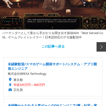
バーテンダーとして客から手がかりを聞き出す探偵ADV『Best Served Co
ld』ゲームプレイトレイラー！日本語対応のデモ版配信中
この記事へ戻る
未経験歓迎/スマホゲーム開発サポート/システム・アプリ開
発エンジニア
株式会社BREXA Technology
東京都
年収335万円～400万円
正社員
未経験からなれる人気ゲームのQAエンジニア/寮・社宅・家