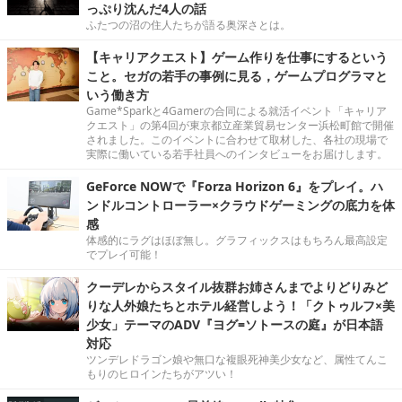
っぷり沈んだ4人の話
ふたつの沼の住人たちが語る奥深さとは。
【キャリアクエスト】ゲーム作りを仕事にするという
こと。セガの若手の事例に見る，ゲームプログラマと
いう働き方
Game*Sparkと4Gamerの合同による就活イベント「キャリア
クエスト」の第4回が東京都立産業貿易センター浜松町館で開催
されました。このイベントに合わせて取材した、各社の現場で
実際に働いている若手社員へのインタビューをお届けします。
GeForce NOWで『Forza Horizon 6』をプレイ。ハ
ンドルコントローラー×クラウドゲーミングの底力を体
感
体感的にラグはほぼ無し。グラフィックスはもちろん最高設定
でプレイ可能！
クーデレからスタイル抜群お姉さんまでよりどりみど
りな人外娘たちとホテル経営しよう！「クトゥルフ×美
少女」テーマのADV『ヨグ=ソトースの庭』が日本語
対応
ツンデレドラゴン娘や無口な複眼死神美少女など、属性てんこ
もりのヒロインたちがアツい！