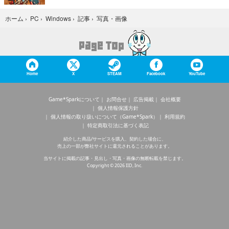
写真・画像
ホーム
›
PC
›
Windows
›
記事
›
Home
X
STEAM
Facebook
YouTube
Game*Sparkについて
お問合せ
広告掲載
会社概要
個人情報保護方針
個人情報の取り扱いについて（Game*Spark）
利用規約
特定商取引法に基づく表記
紹介した商品/サービスを購入、契約した場合に、
売上の一部が弊社サイトに還元されることがあります。
当サイトに掲載の記事・見出し・写真・画像の無断転載を禁じます。
Copyright © 2026 IID, Inc.