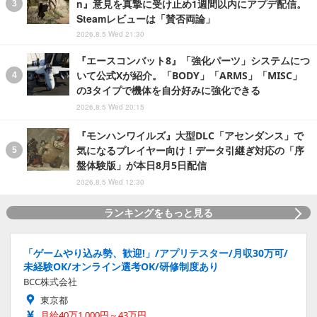
n』意見を真摯に受け止め1週間以内にアプデ配信。
Steamレビューは「賛否両論」
2026.8.5 Wed 21:30
『エースコンバット8』「強化パーツ」システムにつ
いて公式Xが紹介。「BODY」「ARMS」「MISC」
の3タイプで機体を自分好みに強化できる
2026.8.5 Wed 20:15
『モンハンワイルズ』大型DLC「アセンダンス」で
気になるプレイヤー向け！データ引継ぎ対応の「序
盤体験版」が本日8月5日配信
2026.8.5 Wed 12:30
ランキングをもっと見る
「ゲームやり込み勢、歓迎!」/アプリテスター/月収30万可/
未経験OK/オンライン選考OK/研修制度あり
BCC株式会社
東京都
月給40万1,000円～43万円