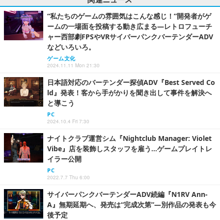
“私たちのゲームの雰囲気はこんな感じ！”開発者がゲ
ームの一場面を投稿する動き広まる―レトロフューチ
ャー西部劇FPSやVRサイバーパンクバーテンダーADV
などいろいろ。
ゲーム文化
2024.11.11 Mon 21:30
日本語対応のバーテンダー探偵ADV『Best Served Co
ld』発表！客から手がかりを聞き出して事件を解決へ
と導こう
PC
2024.10.4 Fri 7:30
ナイトクラブ運営シム『Nightclub Manager: Violet
Vibe』店を装飾しスタッフを雇う…ゲームプレイトレ
イラー公開
PC
2022.7.7 Thu 6:00
サイバーパンクバーテンダーADV続編『N1RV Ann-
A』無期延期へ、発売は“完成次第”―別作品の発表も今
後予定