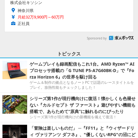
株式会社キソシン
神奈川県
月給32万9,900円～60万円
正社員
Sponsored by
トピックス
ゲームプレイも録画配信もこれ1台。AMD Ryzen™ AI
プロセッサ搭載の「G TUNE P5-A7G60BK-D」で『Fo
rza Horizon 6』の世界を駆け回る
ゲーム＆制作の拠点となるノートPCで話題のレースタイトルを
プレイ。放熱性能もチェックしました！
シリーズ第1作が現行機向けに復活！懐かしくも色褪せ
ない『カルドセプト ザ ファースト』遊びやすい機能も
搭載で、あらためて“原典”に触れるのにぴったり
シリーズ第1作が現行機向けの新機能を備えて復活！
「冒険は楽しいものだ」 ─『FF11』と『ウィザードリ
ィ ヴァリアンツ ダフネ』、"優しくないRPG"の沼にど