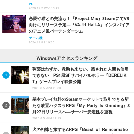
PC
2020.12.2 Wed 13:49
恋愛や猫との交流も！『Project Mix』SteamにてVR
向けにリリース予定―『VA-11 Hall-A』インスパイア
のアニメ風バーテンダーシム
ゲーム機
2024.11.8 Fri 0:00
Windowsアクセスランキング
弾薬はわずか、救助も来ない、残された人間も信用
できない―PS1風SFサバイバルホラー『DERELIK
T』ゲームプレイ映像公開
2026.8.5 Wed 23:00
基本プレイ無料のSteamマーケットで取引できる新
たな放置ハクスラRPG『My Party Is Grinding』8
月27日リリースへ―サーバー安定性を重視
2026.8.5 Wed 17:15
犬の相棒と旅するARPG『Beast of Reincarnatio