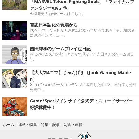
『MARVEL Tōkon: Fighting Souls』『ファイナルフ
ァンタジーXIV』他
今週発売の新作ゲームはこちら。
有志日本語化の現場から
PCゲーマーなら何かとお世話になっているであろう有志翻訳者
に連続インタビュー。
吉田輝和のゲームプレイ絵日記
もはやゲムスパの顔！どこかで見かけた吉田さんのゲーム絵日
記
【大人気4コマ】じゃんげま（Junk Gaming Maide
n）
Game*Sparkの一大コンテンツに成長した4コマ。単行本も好評
発売中！
Game*Spark/インサイド公式ディスコードサーバー
好評稼働中！
写真・画像
ホーム
›
連載・特集
›
特集
›
記事
›