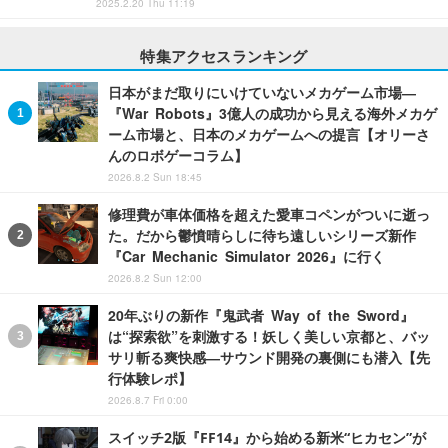
2025.2.20 Thu 11:19
特集アクセスランキング
日本がまだ取りにいけていないメカゲーム市場―
『War Robots』3億人の成功から見える海外メカゲ
ーム市場と、日本のメカゲームへの提言【オリーさ
んのロボゲーコラム】
2026.8.2 Sun 18:45
修理費が車体価格を超えた愛車コペンがついに逝っ
た。だから鬱憤晴らしに待ち遠しいシリーズ新作
『Car Mechanic Simulator 2026』に行く
2026.8.2 Sun 12:00
20年ぶりの新作『鬼武者 Way of the Sword』
は“探索欲”を刺激する！妖しく美しい京都と、バッ
サリ斬る爽快感―サウンド開発の裏側にも潜入【先
行体験レポ】
2026.8.7 Fri 0:00
スイッチ2版『FF14』から始める新米“ヒカセン”が