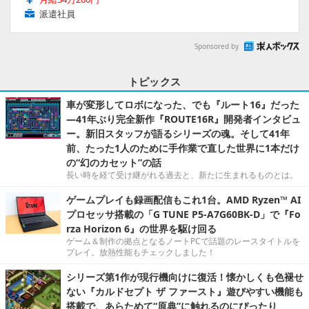
派遣社員
Sponsored by
トピックス
車が変形してロボになった、でも『ルート16』だった
―41年ぶり完全新作『ROUTE16R』開発者インタビュ
ー。新旧スタッフが語るシリーズの魂。そして41年
前、たった1人のために手作業で直した世界に1本だけ
の“幻のカセット”の話
長い時を経て受け継がれる過去と、新たに生まれるものとは。
ゲームプレイも録画配信もこれ1台。AMD Ryzen™ AI
プロセッサ搭載の「G TUNE P5-A7G60BK-D」で『Fo
rza Horizon 6』の世界を駆け回る
ゲーム＆制作の拠点となるノートPCで話題のレースタイトルを
プレイ。放熱性能もチェックしました！
シリーズ第1作が現行機向けに復活！懐かしくも色褪せ
ない『カルドセプト ザ ファースト』遊びやすい機能も
搭載で、あらためて“原典”に触れるのにぴったり