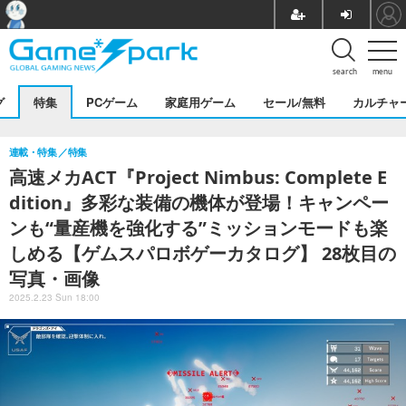
search
menu
グ
特集
PCゲーム
家庭用ゲーム
セール/無料
カルチャ
連載・特集
特集
高速メカACT『Project Nimbus: Complete E
dition』多彩な装備の機体が登場！キャンペー
ンも“量産機を強化する”ミッションモードも楽
しめる【ゲムスパロボゲーカタログ】 28枚目の
写真・画像
2025.2.23 Sun 18:00