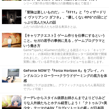
シリーズ第1作が現行機向けの新機能を備えて復活！
「冒険は楽しいものだ」 ─『FF11』と『ウィザードリ
ィ ヴァリアンツ ダフネ』、"優しくないRPG"の沼にど
っぷり沈んだ4人の話
ふたつの沼の住人たちが語る奥深さとは。
【キャリアクエスト】ゲーム作りを仕事にするという
こと。セガの若手の事例に見る，ゲームプログラマと
いう働き方
Game*Sparkと4Gamerの合同による就活イベント「キャリア
クエスト」の第4回が東京都立産業貿易センター浜松町館で開催
されました。このイベントに合わせて取材した、各社の現場で
実際に働いている若手社員へのインタビューをお届けします。
GeForce NOWで『Forza Horizon 6』をプレイ。ハ
ンドルコントローラー×クラウドゲーミングの底力を体
感
体感的にラグはほぼ無し。グラフィックスはもちろん最高設定
でプレイ可能！
クーデレからスタイル抜群お姉さんまでよりどりみど
りな人外娘たちとホテル経営しよう！「クトゥルフ×美
少女」テーマのADV『ヨグ=ソトースの庭』が日本語