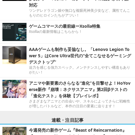
対応
ツンデレドラゴン娘や無口な複眼死神美少女など、属性てんこ
もりのヒロインたちがアツい！
ゲームコマースの最前線ーXsolla特集
Xsollaの最新情報はこちらから！
AAAゲームも制作も妥協なし。「Lenovo Legion To
wer 5」はCore Ultra世代の“全てこなせるゲーミング
デスクトップ”
迫力を感じる強力スペック。メンテナンスしやすい構造もあり
がたい！
アニマや新要素のさらなる“進化”を目撃せよ！HoYov
erse新作『崩壊：ネクサスアニマ』第2回βテストの
「進化テスト」を体験【プレイレポ】
さまざまなアニマとの出会いや、スキルによってさらに戦略性
が増したバトルなど、本作の注目の要素に迫ります！
連載・注目記事
今週発売の新作ゲーム『Beast of Reincarnation』