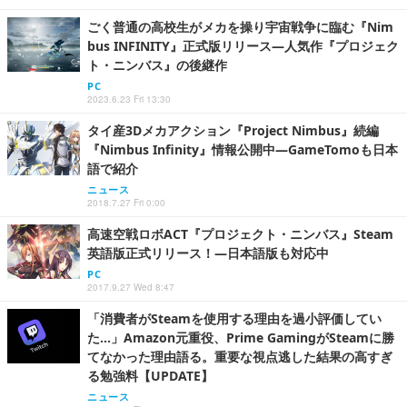
ごく普通の高校生がメカを操り宇宙戦争に臨む『Nim
bus INFINITY』正式版リリース―人気作『プロジェク
ト・ニンバス』の後継作
PC
2023.6.23 Fri 13:30
タイ産3Dメカアクション『Project Nimbus』続編
『Nimbus Infinity』情報公開中―GameTomoも日本
語で紹介
ニュース
2018.7.27 Fri 0:00
高速空戦ロボACT『プロジェクト・ニンバス』Steam
英語版正式リリース！―日本語版も対応中
PC
2017.9.27 Wed 8:47
「消費者がSteamを使用する理由を過小評価してい
た…」Amazon元重役、Prime GamingがSteamに勝
てなかった理由語る。重要な視点逃した結果の高すぎ
る勉強料【UPDATE】
ニュース