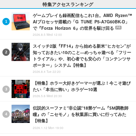
特集アクセスランキング
ゲームプレイも録画配信もこれ1台。AMD Ryzen™
AIプロセッサ搭載の「G TUNE P5-A7G60BK-D」
で『Forza Horizon 6』の世界を駆け回る
PR
2026.8.5 Wed 12:00
スイッチ2版『FF14』から始める新米“ヒカセン”が
知っておきたい10のこと―めっちゃ遊べる「フリー
トライアル」や、初心者でも安心の「コンテンツサ
ポーター」システム【特集】
2026.8.4 Tue 22:20
【特集】ホラー大好きゲーマーが選ぶ！今こそ遊び
たい「本当に怖い」ホラゲー10選
2026.5.6 Wed 20:30
伝説的スーファミ“非公認”18禁ゲーム『SM調教師
瞳』の「ニセモノ」を秋葉原に買いに行ってみた
【特集】
2026.1.12 Mon 19:00