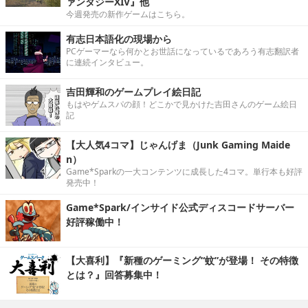
ァンタジーXIV』他
今週発売の新作ゲームはこちら。
有志日本語化の現場から
PCゲーマーなら何かとお世話になっているであろう有志翻訳者
に連続インタビュー。
吉田輝和のゲームプレイ絵日記
もはやゲムスパの顔！どこかで見かけた吉田さんのゲーム絵日
記
【大人気4コマ】じゃんげま（Junk Gaming Maide
n）
Game*Sparkの一大コンテンツに成長した4コマ。単行本も好評
発売中！
Game*Spark/インサイド公式ディスコードサーバー
好評稼働中！
【大喜利】『新種のゲーミング“蚊”が登場！ その特徴
とは？』回答募集中！