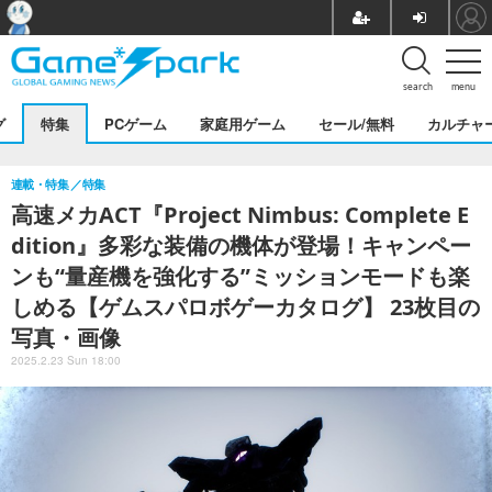
search
menu
グ
特集
PCゲーム
家庭用ゲーム
セール/無料
カルチャ
連載・特集
特集
高速メカACT『Project Nimbus: Complete E
dition』多彩な装備の機体が登場！キャンペー
ンも“量産機を強化する”ミッションモードも楽
しめる【ゲムスパロボゲーカタログ】 23枚目の
写真・画像
2025.2.23 Sun 18:00