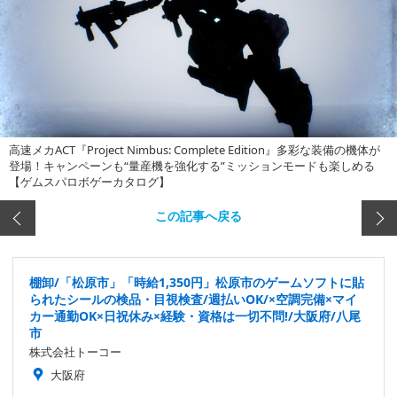
高速メカACT『Project Nimbus: Complete Edition』多彩な装備の機体が
登場！キャンペーンも“量産機を強化する”ミッションモードも楽しめる
【ゲムスパロボゲーカタログ】
この記事へ戻る
棚卸/「松原市」「時給1,350円」松原市のゲームソフトに貼
られたシールの検品・目視検査/週払いOK/×空調完備×マイ
カー通勤OK×日祝休み×経験・資格は一切不問!/大阪府/八尾
市
株式会社トーコー
大阪府