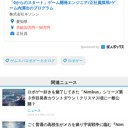
「0からのスタート」ゲーム開発エンジニア/正社員採用/ゲ
ーム内演出のプログラム
株式会社キソシン
愛知県
月給32万円～50万円
正社員
Sponsored by
ゲムスパロボゲーカタログ
ロボゲー
関連ニュース
ロボゲー好きを魅了してきた「Nimbus」シリーズ第
３作目発表カウントダウン！クリスマス頃に一般公
開？
ニュース
2024.9.9 Mon 22:00
ごく普通の高校生がメカを操り宇宙戦争に臨む『Nim