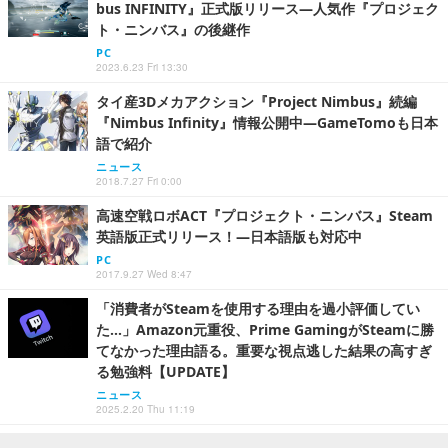
bus INFINITY』正式版リリース―人気作『プロジェク
ト・ニンバス』の後継作
PC
2023.6.23 Fri 13:30
タイ産3Dメカアクション『Project Nimbus』続編
『Nimbus Infinity』情報公開中―GameTomoも日本
語で紹介
ニュース
2018.7.27 Fri 0:00
高速空戦ロボACT『プロジェクト・ニンバス』Steam
英語版正式リリース！―日本語版も対応中
PC
2017.9.27 Wed 8:47
「消費者がSteamを使用する理由を過小評価してい
た…」Amazon元重役、Prime GamingがSteamに勝
てなかった理由語る。重要な視点逃した結果の高すぎ
る勉強料【UPDATE】
ニュース
2025.2.20 Thu 11:19