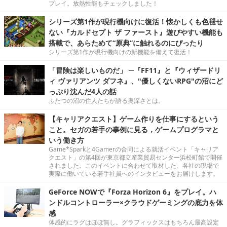
プレイ。放熱性能もチェックしました！
シリーズ第1作が現行機向けに復活！懐かしくも色褪せ
ない『カルドセプト ザ ファースト』遊びやすい機能も
搭載で、あらためて“原典”に触れるのにぴったり
シリーズ第1作が現行機向けの新機能を備えて復活！
「冒険は楽しいものだ」 ─『FF11』と『ウィザードリ
ィ ヴァリアンツ ダフネ』、"優しくないRPG"の沼にど
っぷり沈んだ4人の話
ふたつの沼の住人たちが語る奥深さとは。
【キャリアクエスト】ゲーム作りを仕事にするという
こと。セガの若手の事例に見る，ゲームプログラマと
いう働き方
Game*Sparkと4Gamerの合同による就活イベント「キャリア
クエスト」の第4回が東京都立産業貿易センター浜松町館で開催
されました。このイベントに合わせて取材した、各社の現場で
実際に働いている若手社員へのインタビューをお届けします。
GeForce NOWで『Forza Horizon 6』をプレイ。ハ
ンドルコントローラー×クラウドゲーミングの底力を体
感
体感的にラグはほぼ無し。グラフィックスはもちろん最高設定