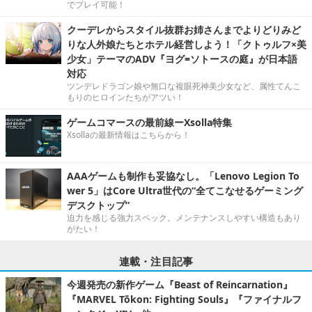
でプレイ可能！
クーデレからスタイル抜群お姉さんまでよりどりみど
りな人外娘たちとホテル経営しよう！「クトゥルフ×美
少女」テーマのADV『ヨグ=ソトースの庭』が日本語
対応
ツンデレドラゴン娘や無口な複眼死神美少女など、属性てんこ
もりのヒロインたちがアツい！
ゲームコマースの最前線ーXsolla特集
Xsollaの最新情報はこちらから！
AAAゲームも制作も妥協なし。「Lenovo Legion To
wer 5」はCore Ultra世代の“全てこなせるゲーミング
デスクトップ”
迫力を感じる強力スペック。メンテナンスしやすい構造もあり
がたい！
連載・注目記事
今週発売の新作ゲーム『Beast of Reincarnation』
『MARVEL Tōkon: Fighting Souls』『ファイナルフ