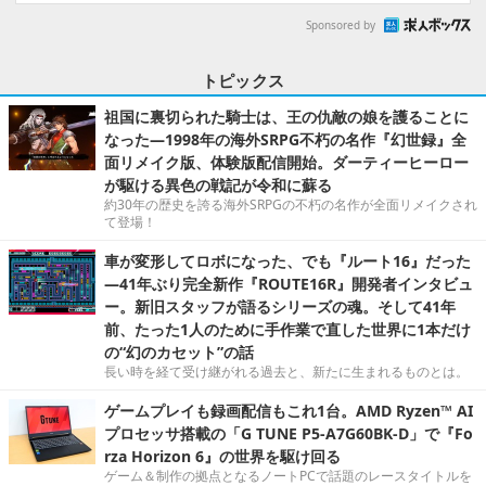
Sponsored by
トピックス
祖国に裏切られた騎士は、王の仇敵の娘を護ることに
なった―1998年の海外SRPG不朽の名作『幻世録』全
面リメイク版、体験版配信開始。ダーティーヒーロー
が駆ける異色の戦記が令和に蘇る
約30年の歴史を誇る海外SRPGの不朽の名作が全面リメイクされ
て登場！
車が変形してロボになった、でも『ルート16』だった
―41年ぶり完全新作『ROUTE16R』開発者インタビュ
ー。新旧スタッフが語るシリーズの魂。そして41年
前、たった1人のために手作業で直した世界に1本だけ
の“幻のカセット”の話
長い時を経て受け継がれる過去と、新たに生まれるものとは。
ゲームプレイも録画配信もこれ1台。AMD Ryzen™ AI
プロセッサ搭載の「G TUNE P5-A7G60BK-D」で『Fo
rza Horizon 6』の世界を駆け回る
ゲーム＆制作の拠点となるノートPCで話題のレースタイトルを