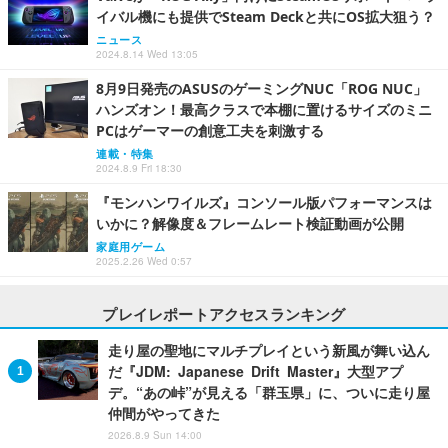
イバル機にも提供でSteam Deckと共にOS拡大狙う？
ニュース
2024.8.14 Wed 13:05
8月9日発売のASUSのゲーミングNUC「ROG NUC」
ハンズオン！最高クラスで本棚に置けるサイズのミニ
PCはゲーマーの創意工夫を刺激する
連載・特集
2024.8.9 Fri 18:30
『モンハンワイルズ』コンソール版パフォーマンスは
いかに？解像度＆フレームレート検証動画が公開
家庭用ゲーム
2025.2.26 Wed 0:57
プレイレポートアクセスランキング
走り屋の聖地にマルチプレイという新風が舞い込ん
だ『JDM: Japanese Drift Master』大型アプ
デ。“あの峠”が見える「群玉県」に、ついに走り屋
仲間がやってきた
2026.8.9 Sun 14:00