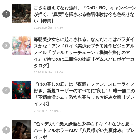
古さを超えてなお強烈。『CoD: BO』キャンペーン
が描く、“真実”を揺さぶる物語体験は今も色褪せな
い【特集】
2026.8.9 Sun 17:30
毎朝美少女らに起こされる。なんだここはパラダイ
スかな！アンドロイド美少女プラモ原作ビジュアル
ノベル『ヴァルキリーチューン：機械仕掛けのア
イ』で待つのは二面性の物語【ゲムスパロボゲーカ
タログ】
2026.8.9 Sun 18:00
『ほの暮しの庭』は『夜廻』ファン、スローライフ
好き、新規ユーザーのすべてに“良し”！ 唯一無二の
「不穏生活シム」恐怖も暮らしもお好み次第【プレ
イレポ】
2026.8.7 Fri 19:45
“色々デカい”美人妖怪と少年のドキドキなひと夏…
ハートフルホラーADV『八尺様がいた夏休み』プレ
イレポ