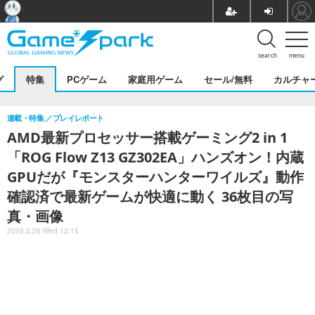
search
menu
グ
特集
PCゲーム
家庭用ゲーム
セール/無料
カルチャ
連載・特集
プレイレポート
AMD最新プロセッサー搭載ゲーミング2 in 1
「ROG Flow Z13 GZ302EA」ハンズオン！内蔵
GPUだが『モンスターハンターワイルズ』動作
確認済で最新ゲームが快適に動く 36枚目の写
真・画像
2025.2.26 Wed 12:15