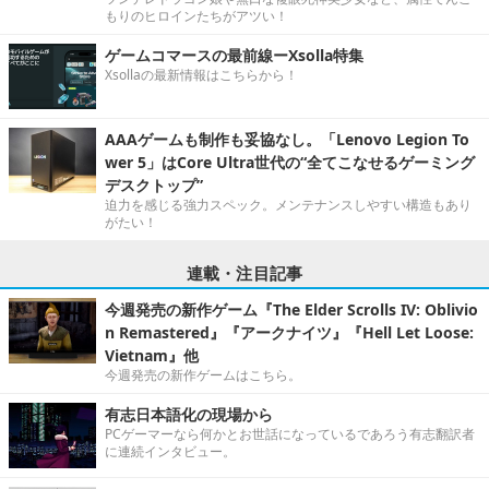
もりのヒロインたちがアツい！
ゲームコマースの最前線ーXsolla特集
Xsollaの最新情報はこちらから！
AAAゲームも制作も妥協なし。「Lenovo Legion To
wer 5」はCore Ultra世代の“全てこなせるゲーミング
デスクトップ”
迫力を感じる強力スペック。メンテナンスしやすい構造もあり
がたい！
連載・注目記事
今週発売の新作ゲーム『The Elder Scrolls IV: Oblivio
n Remastered』『アークナイツ』『Hell Let Loose:
Vietnam』他
今週発売の新作ゲームはこちら。
有志日本語化の現場から
PCゲーマーなら何かとお世話になっているであろう有志翻訳者
に連続インタビュー。