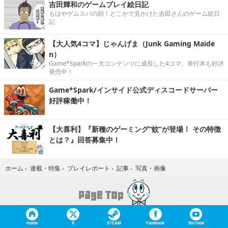
吉田輝和のゲームプレイ絵日記
もはやゲムスパの顔！どこかで見かけた吉田さんのゲーム絵日
記
【大人気4コマ】じゃんげま（Junk Gaming Maide
n）
Game*Sparkの一大コンテンツに成長した4コマ。単行本も好評
発売中！
Game*Spark/インサイド公式ディスコードサーバー
好評稼働中！
【大喜利】『新種のゲーミング“蚊”が登場！ その特徴
とは？』回答募集中！
写真・画像
ホーム
›
連載・特集
›
プレイレポート
›
記事
›
Home
X
STEAM
Facebook
YouTube