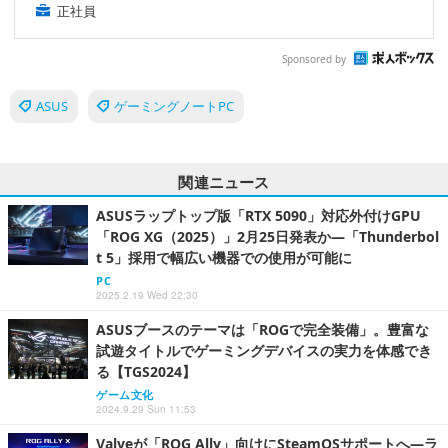
正社員
Sponsored by
ASUS
ゲーミングノートPC
関連ニュース
ASUSラップトップ版「RTX 5090」対応外付けGPU
「ROG XG（2025）」2月25日発表か―「Thunderbol
t 5」採用で幅広い機器での使用が可能に
PC
2025.2.19 Wed 22:30
ASUSブースのテーマは「ROGで完全装備」。豊富な
試遊タイトルでゲーミングデバイスの実力を体感でき
る【TGS2024】
ゲーム文化
2024.9.29 Sun 11:53
Valveが「ROG Ally」向けにSteamOSサポートへ―ラ