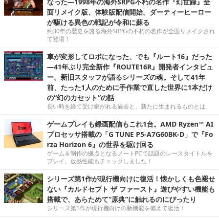
なった―1998年の海外SRPG不朽の名作『幻世録』全
面リメイク版、体験版配信開始。ダーティーヒーロー
が駆ける異色の戦記が令和に蘇る
約30年の歴史を誇る海外SRPGの不朽の名作が全面リメイクされ
て登場！
車が変形してロボになった、でも『ルート16』だった
―41年ぶり完全新作『ROUTE16R』開発者インタビュ
ー。新旧スタッフが語るシリーズの魂。そして41年
前、たった1人のために手作業で直した世界に1本だけ
の“幻のカセット”の話
長い時を経て受け継がれる過去と、新たに生まれるものとは。
ゲームプレイも録画配信もこれ1台。AMD Ryzen™ AI
プロセッサ搭載の「G TUNE P5-A7G60BK-D」で『Fo
rza Horizon 6』の世界を駆け回る
ゲーム＆制作の拠点となるノートPCで話題のレースタイトルを
プレイ。放熱性能もチェックしました！
シリーズ第1作が現行機向けに復活！懐かしくも色褪せ
ない『カルドセプト ザ ファースト』遊びやすい機能も
搭載で、あらためて“原典”に触れるのにぴったり
シリーズ第1作が現行機向けの新機能を備えて復活！