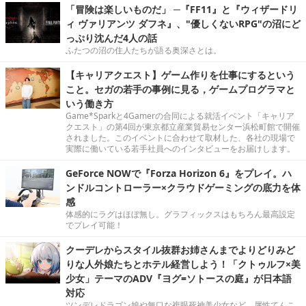
「冒険は楽しいものだ」 ─『FF11』と『ウィザードリ
ィ ヴァリアンツ ダフネ』、"優しくないRPG"の沼にど
っぷり沈んだ4人の話
ふたつの沼の住人たちが語る奥深さとは。
【キャリアクエスト】ゲーム作りを仕事にするという
こと。セガの若手の事例に見る，ゲームプログラマと
いう働き方
Game*Sparkと4Gamerの合同による就活イベント「キャリア
クエスト」の第4回が東京都立産業貿易センター浜松町館で開催
されました。このイベントに合わせて取材した、各社の現場で
実際に働いている若手社員へのインタビューをお届けします。
GeForce NOWで『Forza Horizon 6』をプレイ。ハ
ンドルコントローラー×クラウドゲーミングの底力を体
感
体感的にラグはほぼ無し。グラフィックスはもちろん最高設定
でプレイ可能！
クーデレからスタイル抜群お姉さんまでよりどりみど
りな人外娘たちとホテル経営しよう！「クトゥルフ×美
少女」テーマのADV『ヨグ=ソトースの庭』が日本語
対応
ツンデレドラゴン娘や無口な複眼死神美少女など、属性てんこ