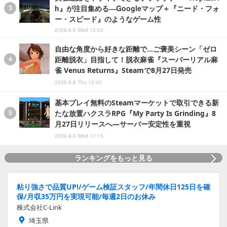
h』が注目集める―Googleマップ＋『ニード・フォ
ー・スピード』のようなゲーム性
2026.8.5 Wed 13:50
自由な角度から好きな距離で…ご褒美シーン「ゼロ
距離脱衣」目指して！脱衣麻雀『スーパーリアル麻
雀 Venus Returns』Steamで8月27日発売
2026.8.6 Thu 12:00
基本プレイ無料のSteamマーケットで取引できる新
たな放置ハクスラRPG『My Party Is Grinding』8
月27日リリースへ―サーバー安定性を重視
2026.8.5 Wed 17:15
ランキングをもっと見る
粘り強さで品質UP!/ゲーム検証スタッフ/年間休日125日を確
保/月収35万円を実現可能/毎週2日のお休み
株式会社C-Link
埼玉県