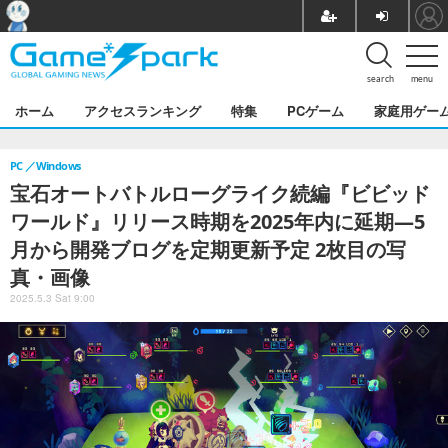
search
menu
ホーム
アクセスランキング
特集
PCゲーム
家庭用ゲー
PC
Windows
宝石オートバトルローグライク続編『ビビッド
ワールド』リリース時期を2025年内に延期―5
月から開発ブログを定期更新予定 2枚目の写
真・画像
2025.5.3 Sat 9:00