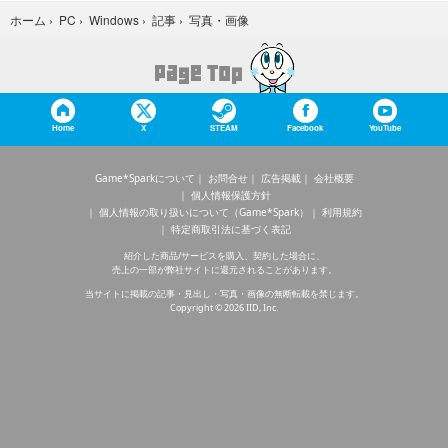
写真・画像
ホーム
›
PC
›
Windows
›
記事
›
Home
X
STEAM
Facebook
YouTube
Game*Sparkについて
お問合せ
広告掲載
会社概要
個人情報保護方針
個人情報の取り扱いについて（Game*Spark）
利用規約
特定商取引法に基づく表記
紹介した商品/サービスを購入、契約した場合に、
売上の一部が弊社サイトに還元されることがあります。
当サイトに掲載の記事・見出し・写真・画像の無断転載を禁じます。
Copyright © 2026 IID, Inc.