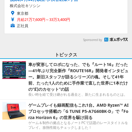
株式会社キソシン
東京都
月給21万7,600円～33万3,400円
正社員
Sponsored by
トピックス
車が変形してロボになった、でも『ルート16』だった
―41年ぶり完全新作『ROUTE16R』開発者インタビュ
ー。新旧スタッフが語るシリーズの魂。そして41年
前、たった1人のために手作業で直した世界に1本だけ
の“幻のカセット”の話
長い時を経て受け継がれる過去と、新たに生まれるものとは。
ゲームプレイも録画配信もこれ1台。AMD Ryzen™ AI
プロセッサ搭載の「G TUNE P5-A7G60BK-D」で『Fo
rza Horizon 6』の世界を駆け回る
ゲーム＆制作の拠点となるノートPCで話題のレースタイトルを
プレイ。放熱性能もチェックしました！