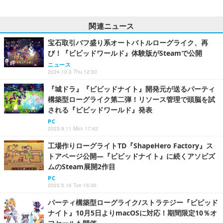
関連ニュース
宝石取引バフ盛り系オートバトルローグライク、再
び！『ビビッドワールド』体験版がSteamで公開
ニュース
2024.10.3 Thu 12:30
『城ドラ』『ビビッドナイト』開発元が送るパーティ
構築型ローグライク第二弾！リソース管理で頭脳を試
される『ビビッドワールド』発表
PC
2023.9.11 Mon 17:42
工場作りローグライトTD『ShapeHero Factory』ス
トアページ公開―『ビビッドナイト』に続くアソビズ
ムのSteam展開2作目
PC
2023.5.16 Tue 15:30
パーティ構築型ローグライク/ストラテジー『ビビッド
ナイト』10月5日よりmacOSに対応！期間限定10％オ