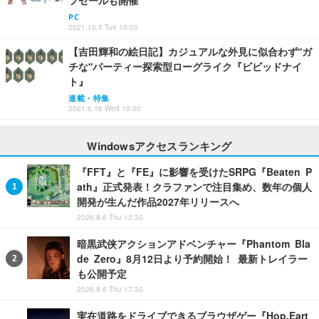
フセールも開催
PC
2021.10.5 Tue 10:00
【吉田輝和の絵日記】カジュアルな外見に似合わず“ガ
チな”パーティー探索型ローグライク『ビビッドナイ
ト』
連載・特集
2021.6.16 Wed 19:00
Windowsアクセスランキング
『FFT』と『FE』に影響を受けたSRPG『Beaten P
ath』正式発表！クラファンで注目集め、数年の個人
開発が生んだ作品2027年リリースへ
2026.8.6 Thu 12:30
暗黒武侠アクションアドベンチャー『Phantom Bla
de Zero』8月12日より予約開始！ 最新トレイラー
も公開予定
2026.8.6 Thu 17:30
実在道路をドライブできるブラウザゲー『Hop.Eart