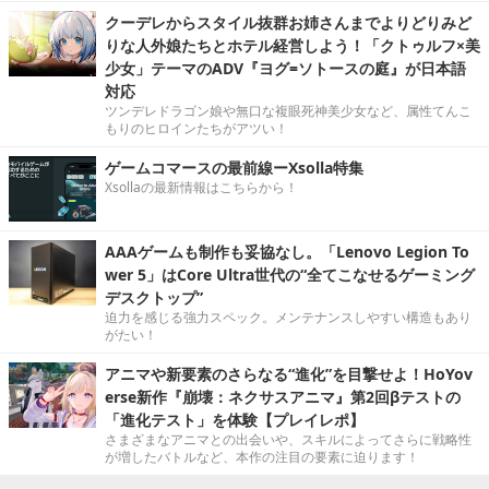
クーデレからスタイル抜群お姉さんまでよりどりみど
りな人外娘たちとホテル経営しよう！「クトゥルフ×美
少女」テーマのADV『ヨグ=ソトースの庭』が日本語
対応
ツンデレドラゴン娘や無口な複眼死神美少女など、属性てんこ
もりのヒロインたちがアツい！
ゲームコマースの最前線ーXsolla特集
Xsollaの最新情報はこちらから！
AAAゲームも制作も妥協なし。「Lenovo Legion To
wer 5」はCore Ultra世代の“全てこなせるゲーミング
デスクトップ”
迫力を感じる強力スペック。メンテナンスしやすい構造もあり
がたい！
アニマや新要素のさらなる“進化”を目撃せよ！HoYov
erse新作『崩壊：ネクサスアニマ』第2回βテストの
「進化テスト」を体験【プレイレポ】
さまざまなアニマとの出会いや、スキルによってさらに戦略性
が増したバトルなど、本作の注目の要素に迫ります！