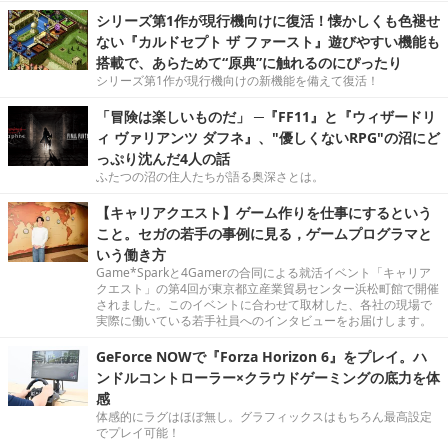
シリーズ第1作が現行機向けに復活！懐かしくも色褪せ
ない『カルドセプト ザ ファースト』遊びやすい機能も
搭載で、あらためて“原典”に触れるのにぴったり
シリーズ第1作が現行機向けの新機能を備えて復活！
「冒険は楽しいものだ」 ─『FF11』と『ウィザードリ
ィ ヴァリアンツ ダフネ』、"優しくないRPG"の沼にど
っぷり沈んだ4人の話
ふたつの沼の住人たちが語る奥深さとは。
【キャリアクエスト】ゲーム作りを仕事にするという
こと。セガの若手の事例に見る，ゲームプログラマと
いう働き方
Game*Sparkと4Gamerの合同による就活イベント「キャリア
クエスト」の第4回が東京都立産業貿易センター浜松町館で開催
されました。このイベントに合わせて取材した、各社の現場で
実際に働いている若手社員へのインタビューをお届けします。
GeForce NOWで『Forza Horizon 6』をプレイ。ハ
ンドルコントローラー×クラウドゲーミングの底力を体
感
体感的にラグはほぼ無し。グラフィックスはもちろん最高設定
でプレイ可能！