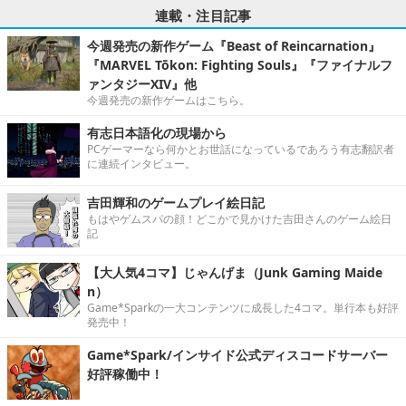
連載・注目記事
今週発売の新作ゲーム『Beast of Reincarnation』
『MARVEL Tōkon: Fighting Souls』『ファイナルフ
ァンタジーXIV』他
今週発売の新作ゲームはこちら。
有志日本語化の現場から
PCゲーマーなら何かとお世話になっているであろう有志翻訳者
に連続インタビュー。
吉田輝和のゲームプレイ絵日記
もはやゲムスパの顔！どこかで見かけた吉田さんのゲーム絵日
記
【大人気4コマ】じゃんげま（Junk Gaming Maide
n）
Game*Sparkの一大コンテンツに成長した4コマ。単行本も好評
発売中！
Game*Spark/インサイド公式ディスコードサーバー
好評稼働中！