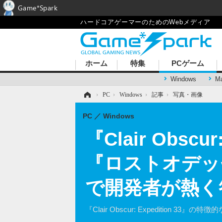
Game*Spark
ハードコアゲーマーのためのWebメディア
ホーム
特集
PCゲーム
Windows
M
ホーム
›
PC
›
Windows
›
記事
›
写真・画像
PC
Windows
『Clair Obsc
『ロストオデッ
で開発者が熱く
『Clair Obscur: Expediti