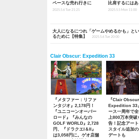
ペースな売れ行きに
比肩するにはあ
2025.5.6 Tue 21:21
2025.5.5 Mon 11:00
大人になるにつれ「ゲームやめるかも」と
るために【特集】
2025.5.6 Tue 20:00
Clair Obscur: Expedition 33
『メタファー：リファ
『Clair Obscur
ンタジオ』2,178円！
Expedition 
『ユニコーンオーバー
ース一周年で全
ロード』『みんなの
上800万本突破
GOLF WORLD』2,728
告！記念アート
円、『ドラクエI＆II』
スタイル追加の
は3,058円に。ゲオ店舗
デートも