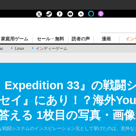
家庭用ゲーム
セール・無料
読者の声
漫画
イン
ac
Linux
インディーゲーム
ur: Expedition 33』
セイ』にあり！？海外You
答える 1枚目の写真・画像
on 33』の特徴的な戦闘システムのインスピレーション元として挙げたのは、意