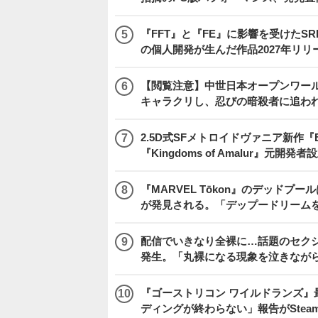
『FFT』と『FE』に影響を受けたSR
の個人開発が生んだ作品2027年リリ
【閲覧注意】中世日本オープンワールドア
キャラクリし、忍びの暗殺者に追わ
2.5D式SFメトロイドヴァニア新作『E
『Kingdoms of Amalur』元
『MARVEL Tōkon』のデッド
が発見される。「デップードリーム
配信でいきなり全裸に…話題のセク
発生。「丸裸になる現象を泣きなが
『ゴーストリコン ワイルドランズ』
ディングが終わらない」報告がSte