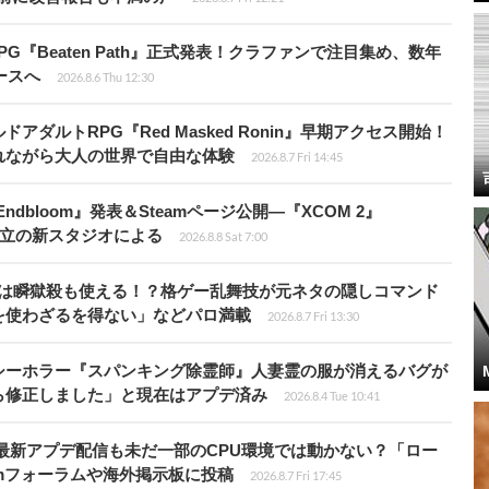
PG『Beaten Path』正式発表！クラファンで注目集め、数年
ースへ
2026.8.6 Thu 12:30
ダルトRPG『Red Masked Ronin』早期アクセス開始！
れながら大人の世界で自由な体験
2026.8.7 Fri 14:45
ndbloom』発表＆Steamページ公開―『XCOM 2』
開発者設立の新スタジオによる
2026.8.8 Sat 7:00
プールは瞬獄殺も使える！？格ゲー乱舞技が元ネタの隠しコマンド
を使わざるを得ない」などパロ満載
2026.8.7 Fri 13:30
シーホラー『スパンキング除霊師』人妻霊の服が消えるバグが
ら修正しました」と現在はアプデ済み
2026.8.4 Tue 10:41
最新アプデ配信も未だ一部のCPU環境では動かない？「ロー
amフォーラムや海外掲示板に投稿
2026.8.7 Fri 17:45