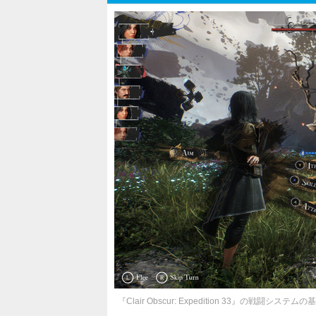
『Clair Obscur: Expedition 33』の