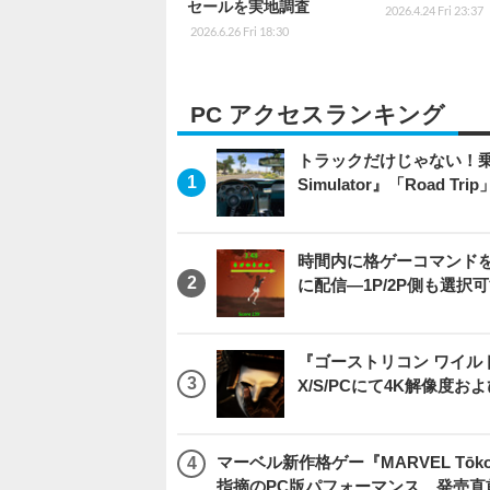
セールを実地調査
2026.4.24 Fri 23:37
2026.6.26 Fri 18:30
PC アクセスランキング
トラックだけじゃない！乗用
Simulator』「Road T
時間内に格ゲーコマンドを入
に配信―1P/2P側も選択
『ゴーストリコン ワイルドラン
X/S/PCにて4K解像度お
マーベル新作格ゲー『MARVEL Tōkon
指摘のPC版パフォーマンス、発売直