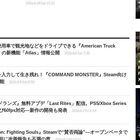
2026.4.18 Sat 15:32
車で観光地などをドライブできる『American Truck
rip」の新機能「Atlas」情報公開
2026.8.8 Sat 7:30
力して生き残れ！『COMMAND MONSTER』Steam向け
可能
2026.8.8 Sat 0:30
ズ』無料アプデ「Last Rites」配信。PS5/Xbox Series
よび60fps対応―新作の開発も発表
2026.8.7 Fri 1:54
: Fighting Souls』Steamで“賛否両論”―オープンベータで
前に改善報告も不満の声
2026.8.7 Fri 12:21