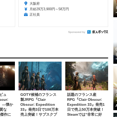
大阪府
月給29万3,900円～58万円
正社員
Sponsored by
レビュ
GOTY候補のフランス
話題のフランス産
cur:
製JRPG『Clair
RPG『Clair Obscur:
33』―懐か
Obscur: Expedition
Expedition 33』発売1
質な
33』発売3日で100万本
日で売上50万本突破！
的傑作に
売上突破！サブスクプ
Steamでは“非常に好