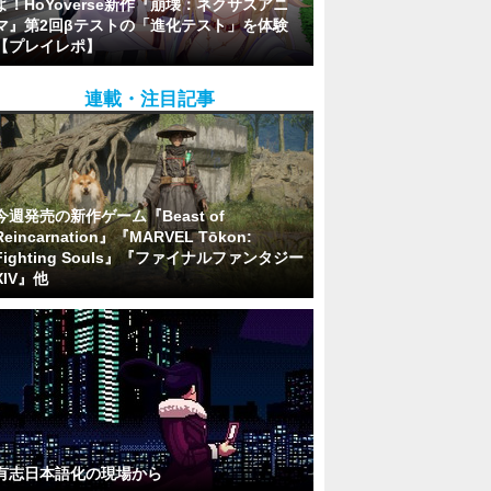
よ！HoYoverse新作『崩壊：ネクサスアニ
マ』第2回βテストの「進化テスト」を体験
【プレイレポ】
連載・注目記事
今週発売の新作ゲーム『Beast of
Reincarnation』『MARVEL Tōkon:
Fighting Souls』『ファイナルファンタジー
XIV』他
有志日本語化の現場から