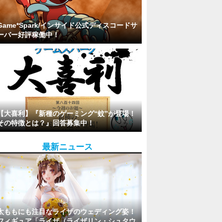
Game*Spark/インサイド公式ディスコードサ
ーバー好評稼働中！
【大喜利】『新種のゲーミング“蚊”が登場！
その特徴とは？』回答募集中！
最新ニュース
太ももにも注目なライザのウェディング姿！
フィギュア「ライザ（ライザリン・シュタウ