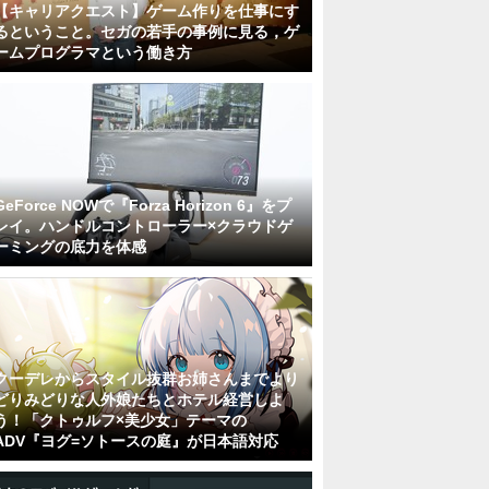
【キャリアクエスト】ゲーム作りを仕事にす
るということ。セガの若手の事例に見る，ゲ
ームプログラマという働き方
GeForce NOWで『Forza Horizon 6』をプ
レイ。ハンドルコントローラー×クラウドゲ
ーミングの底力を体感
クーデレからスタイル抜群お姉さんまでより
どりみどりな人外娘たちとホテル経営しよ
う！「クトゥルフ×美少女」テーマの
ADV『ヨグ=ソトースの庭』が日本語対応