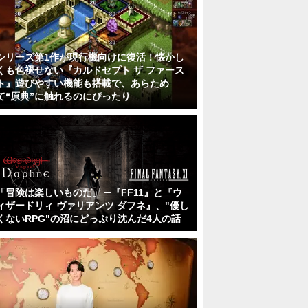
シリーズ第1作が現行機向けに復活！懐かし
くも色褪せない『カルドセプト ザ ファース
ト』遊びやすい機能も搭載で、あらため
て“原典”に触れるのにぴったり
「冒険は楽しいものだ」 ─『FF11』と『ウ
ィザードリィ ヴァリアンツ ダフネ』、"優し
くないRPG"の沼にどっぷり沈んだ4人の話