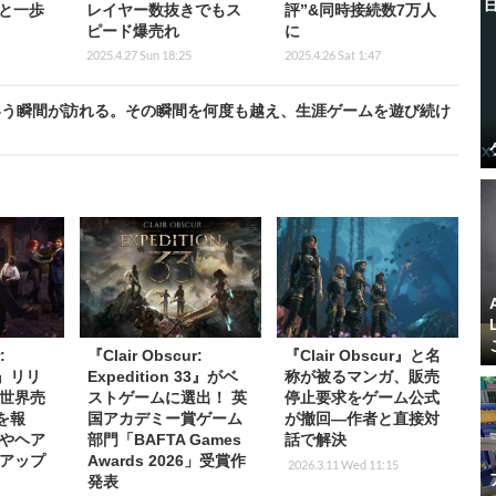
と一歩
レイヤー数抜きでもス
評”&同時接続数7万人
ピード爆売れ
に
2025.4.27 Sun 18:25
2025.4.26 Sat 1:47
いう瞬間が訪れる。その瞬間を何度も越え、生涯ゲームを遊び続け
:
『Clair Obscur:
『Clair Obscur』と名
33』リリ
Expedition 33』がベ
称が被るマンガ、販売
世界売
ストゲームに選出！ 英
停止要求をゲーム公式
を報
国アカデミー賞ゲーム
が撤回―作者と直接対
やヘア
部門「BAFTA Games
話で解決
アップ
Awards 2026」受賞作
2026.3.11 Wed 11:15
発表