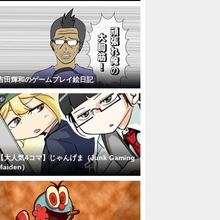
吉田輝和のゲームプレイ絵日記
【大人気4コマ】じゃんげま（Junk Gaming
Maiden）