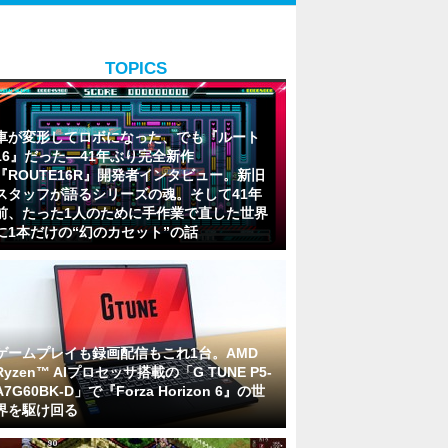
TOPICS
車が変形してロボになった、でも『ルート
16』だった―41年ぶり完全新作
『ROUTE16R』開発者インタビュー。新旧
スタッフが語るシリーズの魂。そして41年
前、たった1人のために手作業で直した世界
に1本だけの“幻のカセット”の話
ゲームプレイも録画配信もこれ1台。AMD
Ryzen™ AIプロセッサ搭載の「G TUNE P5-
A7G60BK-D」で『Forza Horizon 6』の世
界を駆け回る