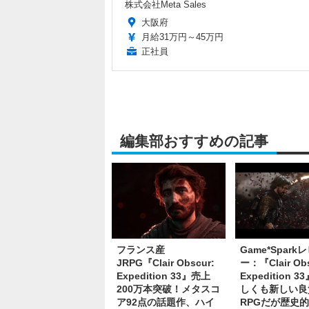
株式会社Meta Sales
大阪府
月給31万円～45万円
正社員
編集部おすすめの記事
フランス産
Game*Spark
JRPG『Clair Obscur:
ー：『Clair Obs
Expedition 33』売上
Expedition 
200万本突破！メタスコ
しくも新しい良
ア92点の話題作、ハイ
RPGだが歴史