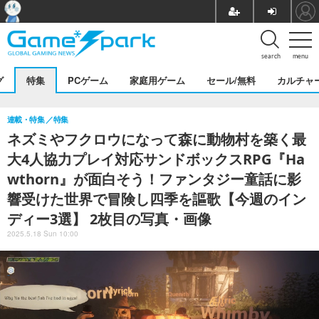
search
menu
グ
特集
PCゲーム
家庭用ゲーム
セール/無料
カルチャ
連載・特集
特集
ネズミやフクロウになって森に動物村を築く最
大4人協力プレイ対応サンドボックスRPG『Ha
wthorn』が面白そう！ファンタジー童話に影
響受けた世界で冒険し四季を謳歌【今週のイン
ディー3選】 2枚目の写真・画像
2025.5.18 Sun 10:00