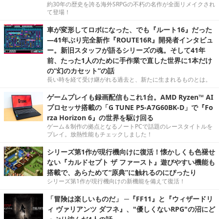
約30年の歴史を誇る海外SRPGの不朽の名作が全面リメイクされ
て登場！
車が変形してロボになった、でも『ルート16』だった
―41年ぶり完全新作『ROUTE16R』開発者インタビュ
ー。新旧スタッフが語るシリーズの魂。そして41年
前、たった1人のために手作業で直した世界に1本だけ
の“幻のカセット”の話
長い時を経て受け継がれる過去と、新たに生まれるものとは。
ゲームプレイも録画配信もこれ1台。AMD Ryzen™ AI
プロセッサ搭載の「G TUNE P5-A7G60BK-D」で『Fo
rza Horizon 6』の世界を駆け回る
ゲーム＆制作の拠点となるノートPCで話題のレースタイトルを
プレイ。放熱性能もチェックしました！
シリーズ第1作が現行機向けに復活！懐かしくも色褪せ
ない『カルドセプト ザ ファースト』遊びやすい機能も
搭載で、あらためて“原典”に触れるのにぴったり
シリーズ第1作が現行機向けの新機能を備えて復活！
「冒険は楽しいものだ」 ─『FF11』と『ウィザードリ
ィ ヴァリアンツ ダフネ』、"優しくないRPG"の沼にど