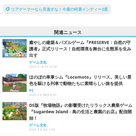
コアゲーマーなら見逃すな！今週の特選インディー3選
関連ニュース
癒やしの建築＆パズルゲーム『PRESERVE：自然の守
護者』正式リリース！自然環境を舞台に生態系を生み
出す
ゲーム文化
2025.5.16 Fri 15:50
ほのぼの車掌シム『Locomoto』リリース。美しい景
色を駆ける列車で動物たちに素晴らしい旅を提供
PC
2025.4.9 Wed 8:00
DS版『牧場物語』の影響受けたリラックス農業ゲーム
『Sugardew Island - 島の生活と農園のお店』配信開
始！
ゲーム文化
2025.3.8 Sat 7:30