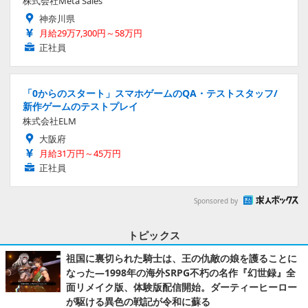
株式会社Meta Sales
神奈川県
月給29万7,300円～58万円
正社員
「0からのスタート」スマホゲームのQA・テストスタッフ/
新作ゲームのテストプレイ
株式会社ELM
大阪府
月給31万円～45万円
正社員
Sponsored by
トピックス
祖国に裏切られた騎士は、王の仇敵の娘を護ることに
なった―1998年の海外SRPG不朽の名作『幻世録』全
面リメイク版、体験版配信開始。ダーティーヒーロー
が駆ける異色の戦記が令和に蘇る