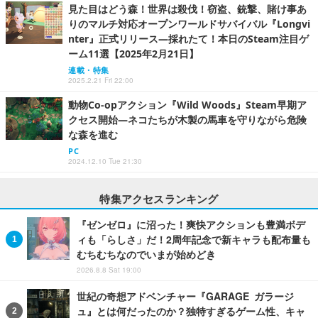
見た目はどう森！世界は殺伐！窃盗、銃撃、賭け事あ
りのマルチ対応オープンワールドサバイバル『Longvi
nter』正式リリース―採れたて！本日のSteam注目ゲ
ーム11選【2025年2月21日】
連載・特集
2025.2.21 Fri 22:00
動物Co-opアクション『Wild Woods』Steam早期ア
クセス開始―ネコたちが木製の馬車を守りながら危険
な森を進む
PC
2024.12.10 Tue 21:30
特集アクセスランキング
『ゼンゼロ』に沼った！爽快アクションも豊満ボデ
ィも「らしさ」だ！2周年記念で新キャラも配布量も
むちむちなのでいまが始めどき
2026.8.8 Sat 19:00
世紀の奇想アドベンチャー『GARAGE ガラージ
ュ』とは何だったのか？独特すぎるゲーム性、キャ