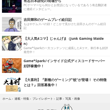
有志日本語化の現場から
PCゲーマーなら何かとお世話になっているであろう有志翻訳者
に連続インタビュー。
吉田輝和のゲームプレイ絵日記
もはやゲムスパの顔！どこかで見かけた吉田さんのゲーム絵日
記
【大人気4コマ】じゃんげま（Junk Gaming Maide
n）
Game*Sparkの一大コンテンツに成長した4コマ。単行本も好評
発売中！
Game*Spark/インサイド公式ディスコードサーバー
好評稼働中！
【大喜利】『新種のゲーミング“蚊”が登場！ その特徴
とは？』回答募集中！
写真・画像
ホーム
›
連載・特集
›
プレイレポート
›
記事
›