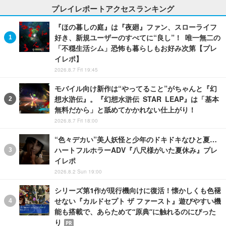
プレイレポートアクセスランキング
『ほの暮しの庭』は『夜廻』ファン、スローライフ
好き、新規ユーザーのすべてに“良し”！ 唯一無二の
「不穏生活シム」恐怖も暮らしもお好み次第【プレ
イレポ】
2026.8.7 Fri 19:45
モバイル向け新作は“やってること”がちゃんと『幻
想水滸伝』。『幻想水滸伝 STAR LEAP』は「基本
無料だから」と舐めてかかれない仕上がり！
2026.8.7 Fri 18:00
“色々デカい”美人妖怪と少年のドキドキなひと夏…
ハートフルホラーADV『八尺様がいた夏休み』プレ
イレポ
2026.8.2 Sun 19:00
シリーズ第1作が現行機向けに復活！懐かしくも色褪
せない『カルドセプト ザ ファースト』遊びやすい機
能も搭載で、あらためて“原典”に触れるのにぴった
り
PR