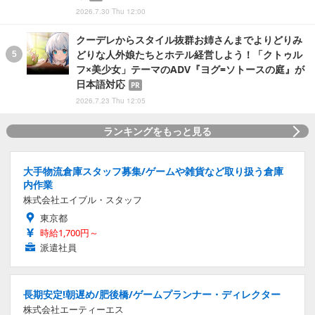
2026.7.30 Thu 12:00
クーデレからスタイル抜群お姉さんまでよりどりみ
どりな人外娘たちとホテル経営しよう！「クトゥル
フ×美少女」テーマのADV『ヨグ=ソトースの庭』が
日本語対応
PR
2026.7.23 Thu 12:05
ランキングをもっと見る
大手物流倉庫スタッフ募集/ゲームや雑貨など取り扱う倉庫
内作業
株式会社エイブル・スタッフ
東京都
時給1,700円～
派遣社員
長期安定!朝遅め/肥後橋/ゲームプランナー・ディレクター
株式会社エーティーエス