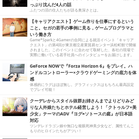
っぷり沈んだ4人の話
ふたつの沼の住人たちが語る奥深さとは。
【キャリアクエスト】ゲーム作りを仕事にするという
こと。セガの若手の事例に見る，ゲームプログラマと
いう働き方
Game*Sparkと4Gamerの合同による就活イベント「キャリア
クエスト」の第4回が東京都立産業貿易センター浜松町館で開催
されました。このイベントに合わせて取材した、各社の現場で
実際に働いている若手社員へのインタビューをお届けします。
GeForce NOWで『Forza Horizon 6』をプレイ。ハ
ンドルコントローラー×クラウドゲーミングの底力を体
感
体感的にラグはほぼ無し。グラフィックスはもちろん最高設定
でプレイ可能！
クーデレからスタイル抜群お姉さんまでよりどりみど
りな人外娘たちとホテル経営しよう！「クトゥルフ×美
少女」テーマのADV『ヨグ=ソトースの庭』が日本語
対応
ツンデレドラゴン娘や無口な複眼死神美少女など、属性てんこ
もりのヒロインたちがアツい！