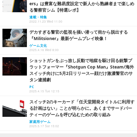
ers』は豊富な難易度設定で新人から熟練者まで楽しめ
る警察官シム【特選レポ】
連載・特集
2022.11.23 Wed 11:00
デカすぎる警官の監視を掻い潜って街から脱出する
『Militsioner』最新ゲームプレイ映像！
ゲーム文化
2025.4.16 Wed 8:00
ショットガンをぶっ放し反動で地獄を駆け回る銃撃プ
ラットフォーマー『Shotgun Cop Man』Steam/海外
スイッチ向けに5月2日リリース―顔だけ激濃警官のサ
タン逮捕劇
PC
2025.4.15 Tue 12:15
スイッチ2のキーカード「任天堂開発タイトルに利用す
る計画はない」ことが明らかに。あくまでサードパー
ティーのゲームを呼び込むための取り組み
家庭用ゲーム
2025.5.17 Sat 15:02