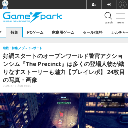
search
menu
グ
特集
PCゲーム
家庭用ゲーム
セール/無料
カルチャ
連載・特集
プレイレポート
好調スタートのオープンワールド警官アクショ
ンシム『The Precinct』は多くの登場人物が織
りなすストーリーも魅力【プレイレポ】 24枚目
の写真・画像
2025.5.18 Sun 16:00