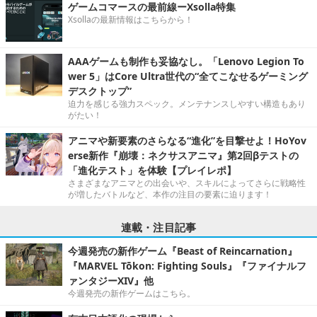
ゲームコマースの最前線ーXsolla特集
Xsollaの最新情報はこちらから！
AAAゲームも制作も妥協なし。「Lenovo Legion To
wer 5」はCore Ultra世代の“全てこなせるゲーミング
デスクトップ”
迫力を感じる強力スペック。メンテナンスしやすい構造もあり
がたい！
アニマや新要素のさらなる“進化”を目撃せよ！HoYov
erse新作『崩壊：ネクサスアニマ』第2回βテストの
「進化テスト」を体験【プレイレポ】
さまざまなアニマとの出会いや、スキルによってさらに戦略性
が増したバトルなど、本作の注目の要素に迫ります！
連載・注目記事
今週発売の新作ゲーム『Beast of Reincarnation』
『MARVEL Tōkon: Fighting Souls』『ファイナルフ
ァンタジーXIV』他
今週発売の新作ゲームはこちら。