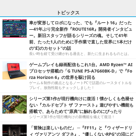
トピックス
車が変形してロボになった、でも『ルート16』だった
―41年ぶり完全新作『ROUTE16R』開発者インタビュ
ー。新旧スタッフが語るシリーズの魂。そして41年
前、たった1人のために手作業で直した世界に1本だけ
の“幻のカセット”の話
長い時を経て受け継がれる過去と、新たに生まれるものとは。
ゲームプレイも録画配信もこれ1台。AMD Ryzen™ AI
プロセッサ搭載の「G TUNE P5-A7G60BK-D」で『Fo
rza Horizon 6』の世界を駆け回る
ゲーム＆制作の拠点となるノートPCで話題のレースタイトルを
プレイ。放熱性能もチェックしました！
シリーズ第1作が現行機向けに復活！懐かしくも色褪せ
ない『カルドセプト ザ ファースト』遊びやすい機能も
搭載で、あらためて“原典”に触れるのにぴったり
シリーズ第1作が現行機向けの新機能を備えて復活！
「冒険は楽しいものだ」 ─『FF11』と『ウィザードリ
ィ ヴァリアンツ ダフネ』、"優しくないRPG"の沼にど