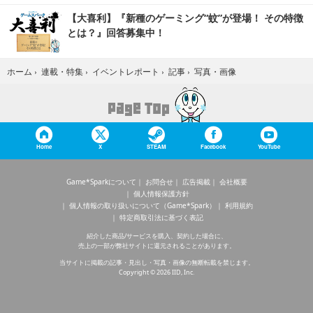
【大喜利】『新種のゲーミング“蚊”が登場！ その特徴
とは？』回答募集中！
写真・画像
ホーム
›
連載・特集
›
イベントレポート
›
記事
›
Home
X
STEAM
Facebook
YouTube
Game*Sparkについて
お問合せ
広告掲載
会社概要
個人情報保護方針
個人情報の取り扱いについて（Game*Spark）
利用規約
特定商取引法に基づく表記
紹介した商品/サービスを購入、契約した場合に、
売上の一部が弊社サイトに還元されることがあります。
当サイトに掲載の記事・見出し・写真・画像の無断転載を禁じます。
Copyright © 2026 IID, Inc.