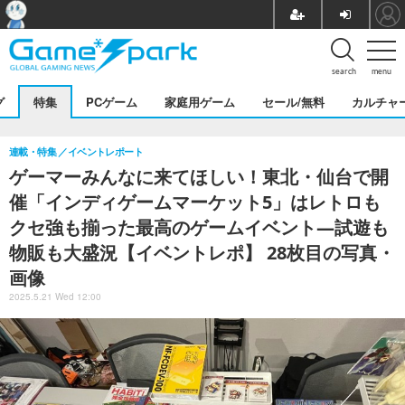
search
menu
グ
特集
PCゲーム
家庭用ゲーム
セール/無料
カルチャ
連載・特集
イベントレポート
ゲーマーみんなに来てほしい！東北・仙台で開
催「インディゲームマーケット5」はレトロも
クセ強も揃った最高のゲームイベント―試遊も
物販も大盛況【イベントレポ】 28枚目の写真・
画像
2025.5.21 Wed 12:00