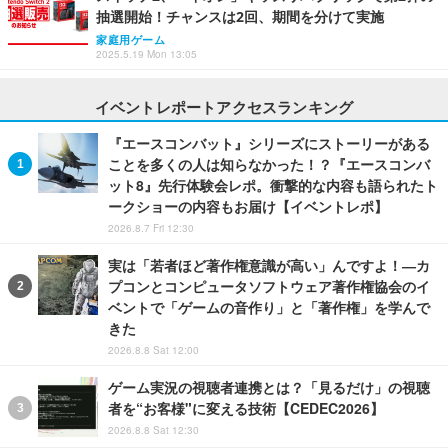
抽選開始！チャンスは2回、期間を分けて実施
家庭用ゲーム
2025.5.19 Mon 13:05
イベントレポートアクセスランキング
『エースコンバット』シリーズにストーリーがある
ことを多くの人は知らなかった！？『エースコンバ
ット8』先行体験会レポ。衝撃的な内容も語られたト
ークショーの内容もお届け【イベントレポ】
2026.8.7 Fri 12:30
実は「若者ほど著作権意識が高い」んですよ！―カ
プコンとコンピュータソフトウェア著作権協会のイ
ベントで「ゲームの音作り」と「著作権」を学んで
きた
2026.8.8 Sat 12:00
ゲーム実況の視聴者連携とは？「見るだけ」の視聴
者を“お客様"に変える技術【CEDEC2026】
2026.8.8 Sat 12:30