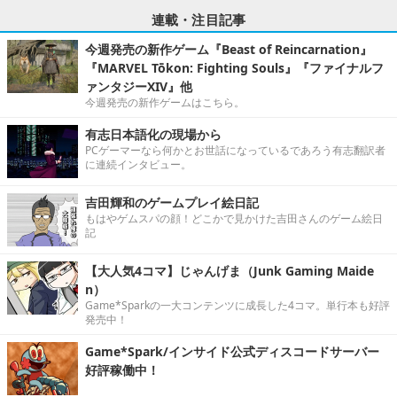
連載・注目記事
今週発売の新作ゲーム『Beast of Reincarnation』
『MARVEL Tōkon: Fighting Souls』『ファイナルフ
ァンタジーXIV』他
今週発売の新作ゲームはこちら。
有志日本語化の現場から
PCゲーマーなら何かとお世話になっているであろう有志翻訳者
に連続インタビュー。
吉田輝和のゲームプレイ絵日記
もはやゲムスパの顔！どこかで見かけた吉田さんのゲーム絵日
記
【大人気4コマ】じゃんげま（Junk Gaming Maide
n）
Game*Sparkの一大コンテンツに成長した4コマ。単行本も好評
発売中！
Game*Spark/インサイド公式ディスコードサーバー
好評稼働中！