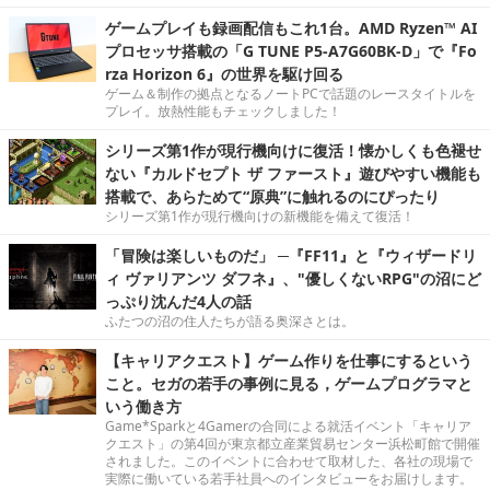
ゲームプレイも録画配信もこれ1台。AMD Ryzen™ AI
プロセッサ搭載の「G TUNE P5-A7G60BK-D」で『Fo
rza Horizon 6』の世界を駆け回る
ゲーム＆制作の拠点となるノートPCで話題のレースタイトルを
プレイ。放熱性能もチェックしました！
シリーズ第1作が現行機向けに復活！懐かしくも色褪せ
ない『カルドセプト ザ ファースト』遊びやすい機能も
搭載で、あらためて“原典”に触れるのにぴったり
シリーズ第1作が現行機向けの新機能を備えて復活！
「冒険は楽しいものだ」 ─『FF11』と『ウィザードリ
ィ ヴァリアンツ ダフネ』、"優しくないRPG"の沼にど
っぷり沈んだ4人の話
ふたつの沼の住人たちが語る奥深さとは。
【キャリアクエスト】ゲーム作りを仕事にするという
こと。セガの若手の事例に見る，ゲームプログラマと
いう働き方
Game*Sparkと4Gamerの合同による就活イベント「キャリア
クエスト」の第4回が東京都立産業貿易センター浜松町館で開催
されました。このイベントに合わせて取材した、各社の現場で
実際に働いている若手社員へのインタビューをお届けします。