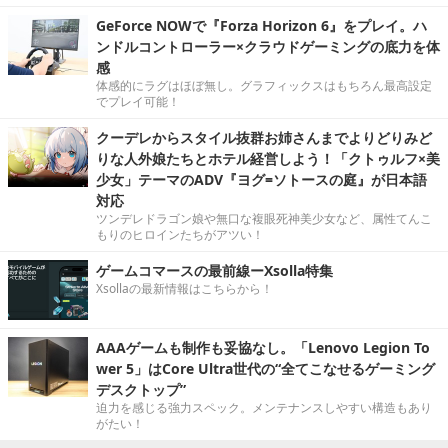
GeForce NOWで『Forza Horizon 6』をプレイ。ハ
ンドルコントローラー×クラウドゲーミングの底力を体
感
体感的にラグはほぼ無し。グラフィックスはもちろん最高設定
でプレイ可能！
クーデレからスタイル抜群お姉さんまでよりどりみど
りな人外娘たちとホテル経営しよう！「クトゥルフ×美
少女」テーマのADV『ヨグ=ソトースの庭』が日本語
対応
ツンデレドラゴン娘や無口な複眼死神美少女など、属性てんこ
もりのヒロインたちがアツい！
ゲームコマースの最前線ーXsolla特集
Xsollaの最新情報はこちらから！
AAAゲームも制作も妥協なし。「Lenovo Legion To
wer 5」はCore Ultra世代の“全てこなせるゲーミング
デスクトップ”
迫力を感じる強力スペック。メンテナンスしやすい構造もあり
がたい！