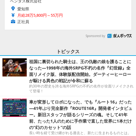
ベンタス株式会社
愛知県
月給28万5,800円～55万円
正社員
Sponsored by
トピックス
祖国に裏切られた騎士は、王の仇敵の娘を護ることに
なった―1998年の海外SRPG不朽の名作『幻世録』全
面リメイク版、体験版配信開始。ダーティーヒーロー
が駆ける異色の戦記が令和に蘇る
約30年の歴史を誇る海外SRPGの不朽の名作が全面リメイクされ
て登場！
車が変形してロボになった、でも『ルート16』だった
―41年ぶり完全新作『ROUTE16R』開発者インタビュ
ー。新旧スタッフが語るシリーズの魂。そして41年
前、たった1人のために手作業で直した世界に1本だけ
の“幻のカセット”の話
長い時を経て受け継がれる過去と、新たに生まれるものとは。