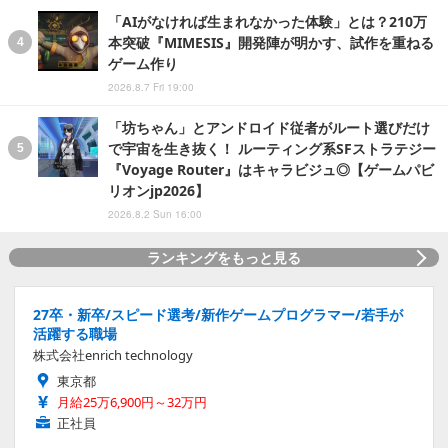
「AIがなければ生まれなかった体験」とは？210万
本突破『MIMESIS』開発陣が明かす、試作を重ねる
ゲーム作り
2026.8.7 Fri 19:00
「坊ちゃん」とアンドロイド従者がルート選びだけ
で宇宙を生き抜く！ ルーティング系SFストラテジー
『Voyage Router』はキャラビジュ◎【ゲームパビ
リオンjp2026】
2026.8.2 Sun 16:00
ランキングをもっと見る
27卒・新卒/スピード選考/新作ゲームプログラマー/若手が
活躍する職場
株式会社enrich technology
東京都
月給25万6,900円～32万円
正社員