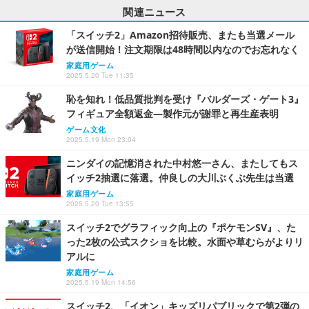
関連ニュース
「スイッチ2」Amazon招待販売、またも当選メール
が送信開始！注文期限は48時間以内なのでお忘れなく
家庭用ゲーム
2025.5.20 Tue 11:35
恥を知れ！低品質批判を受け『バルダーズ・ゲート3』
フィギュア全額返金―製作元が謝罪と再生産表明
ゲーム文化
2025.5.19 Mon 23:04
ニンダイの記憶消された中村悠一さん、またしてもス
イッチ2抽選に落選。仲良しの大川ぶくぶ先生は当選
家庭用ゲーム
2025.5.20 Tue 13:55
スイッチ2でグラフィック向上の『ポケモンSV』、た
った2枚の公式スクショを比較。水面や草むらがよりリ
アルに
家庭用ゲーム
2025.5.19 Mon 14:56
スイッチ2、「イオン」キッズリパブリックで第2弾の