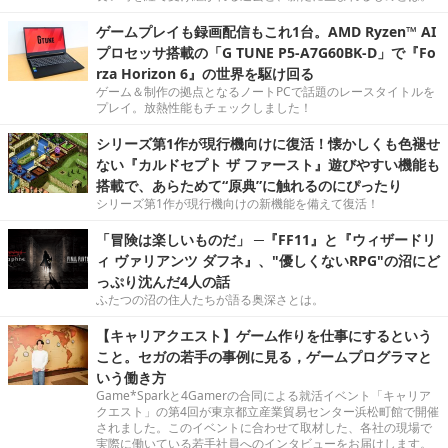
ゲームプレイも録画配信もこれ1台。AMD Ryzen™ AI
プロセッサ搭載の「G TUNE P5-A7G60BK-D」で『Fo
rza Horizon 6』の世界を駆け回る
ゲーム＆制作の拠点となるノートPCで話題のレースタイトルを
プレイ。放熱性能もチェックしました！
シリーズ第1作が現行機向けに復活！懐かしくも色褪せ
ない『カルドセプト ザ ファースト』遊びやすい機能も
搭載で、あらためて“原典”に触れるのにぴったり
シリーズ第1作が現行機向けの新機能を備えて復活！
「冒険は楽しいものだ」 ─『FF11』と『ウィザードリ
ィ ヴァリアンツ ダフネ』、"優しくないRPG"の沼にど
っぷり沈んだ4人の話
ふたつの沼の住人たちが語る奥深さとは。
【キャリアクエスト】ゲーム作りを仕事にするという
こと。セガの若手の事例に見る，ゲームプログラマと
いう働き方
Game*Sparkと4Gamerの合同による就活イベント「キャリア
クエスト」の第4回が東京都立産業貿易センター浜松町館で開催
されました。このイベントに合わせて取材した、各社の現場で
実際に働いている若手社員へのインタビューをお届けします。