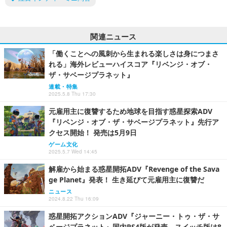
関連ニュース
「働くことへの風刺から生まれる楽しさは身につまさ
れる」海外レビューハイスコア『リベンジ・オブ・
ザ・サベージプラネット』
連載・特集
2025.5.8 Thu 17:30
元雇用主に復讐するため地球を目指す惑星探索ADV
『リベンジ・オブ・ザ・サベージプラネット』先行ア
クセス開始！ 発売は5月9日
ゲーム文化
2025.5.7 Wed 14:45
解雇から始まる惑星開拓ADV『Revenge of the Sava
ge Planet』発表！ 生き延びて元雇用主に復讐だ
ニュース
2024.8.22 Thu 16:09
惑星開拓アクションADV『ジャーニー・トゥ・ザ・サ
ベージプラネット』国内PS4版が発売―スイッチ版は8