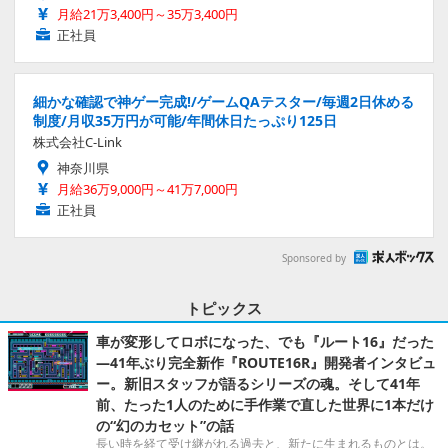
月給21万3,400円～35万3,400円
正社員
細かな確認で神ゲー完成!/ゲームQAテスター/毎週2日休める
制度/月収35万円が可能/年間休日たっぷり125日
株式会社C-Link
神奈川県
月給36万9,000円～41万7,000円
正社員
Sponsored by
トピックス
車が変形してロボになった、でも『ルート16』だった
―41年ぶり完全新作『ROUTE16R』開発者インタビュ
ー。新旧スタッフが語るシリーズの魂。そして41年
前、たった1人のために手作業で直した世界に1本だけ
の“幻のカセット”の話
長い時を経て受け継がれる過去と、新たに生まれるものとは。