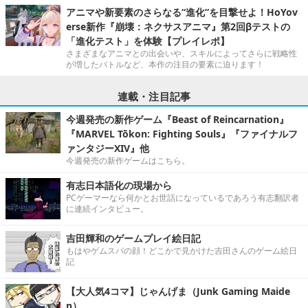
アニマや新要素のさらなる“進化”を目撃せよ！HoYov
erse新作『崩壊：ネクサスアニマ』第2回βテストの
「進化テスト」を体験【プレイレポ】
さまざまなアニマとの出会いや、スキルによってさらに戦略性
が増したバトルなど、本作の注目の要素に迫ります！
連載・注目記事
今週発売の新作ゲーム『Beast of Reincarnation』
『MARVEL Tōkon: Fighting Souls』『ファイナルフ
ァンタジーXIV』他
今週発売の新作ゲームはこちら。
有志日本語化の現場から
PCゲーマーなら何かとお世話になっているであろう有志翻訳者
に連続インタビュー。
吉田輝和のゲームプレイ絵日記
もはやゲムスパの顔！どこかで見かけた吉田さんのゲーム絵日
記
【大人気4コマ】じゃんげま（Junk Gaming Maide
n）