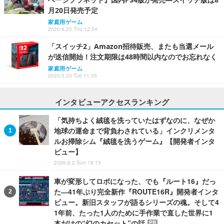
月20日発売予定
家庭用ゲーム
2020.6.25 Thu 12:34
「スイッチ2」Amazon招待販売、またも当選メール
が送信開始！注文期限は48時間以内なのでお忘れなく
家庭用ゲーム
2025.5.20 Tue 11:35
インタビューアクセスランキング
「気持ちよく絨毯を洗っていたはずなのに、なぜか
地球の運命まで背負わされている」インクリメンタ
ルお掃除シム『絨毯を洗うゲーム』【開発者インタ
ビュー】
2026.8.2 Sun 18:15
車が変形してロボになった、でも『ルート16』だっ
た―41年ぶり完全新作『ROUTE16R』開発者インタ
ビュー。新旧スタッフが語るシリーズの魂。そして4
1年前、たった1人のために手作業で直した世界に1
本だけの“幻のカセット”の話
PR