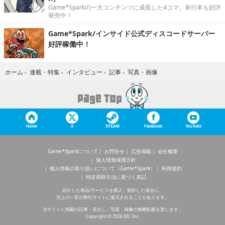
Game*Sparkの一大コンテンツに成長した4コマ。単行本も好評
発売中！
Game*Spark/インサイド公式ディスコードサーバー
好評稼働中！
写真・画像
ホーム
›
連載・特集
›
インタビュー
›
記事
›
Home
X
STEAM
Facebook
YouTube
Game*Sparkについて
お問合せ
広告掲載
会社概要
個人情報保護方針
個人情報の取り扱いについて（Game*Spark）
利用規約
特定商取引法に基づく表記
紹介した商品/サービスを購入、契約した場合に、
売上の一部が弊社サイトに還元されることがあります。
当サイトに掲載の記事・見出し・写真・画像の無断転載を禁じます。
Copyright © 2026 IID, Inc.