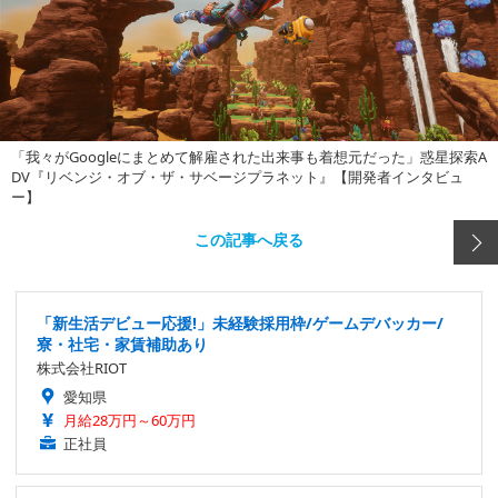
「我々がGoogleにまとめて解雇された出来事も着想元だった」惑星探索A
DV『リベンジ・オブ・ザ・サベージプラネット』【開発者インタビュ
ー】
この記事へ戻る
「新生活デビュー応援!」未経験採用枠/ゲームデバッカー/
寮・社宅・家賃補助あり
株式会社RIOT
愛知県
月給28万円～60万円
正社員