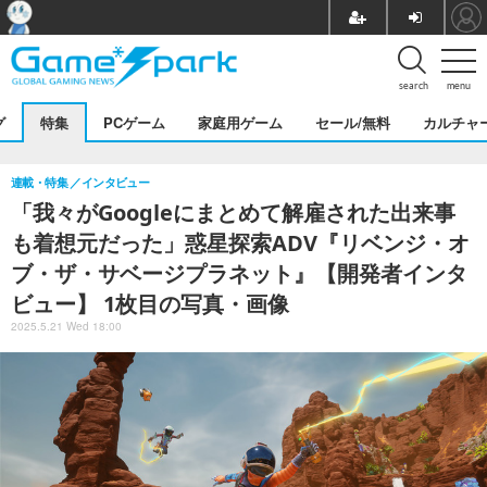
search
menu
グ
特集
PCゲーム
家庭用ゲーム
セール/無料
カルチャ
連載・特集
インタビュー
「我々がGoogleにまとめて解雇された出来事
も着想元だった」惑星探索ADV『リベンジ・オ
ブ・ザ・サベージプラネット』【開発者インタ
ビュー】 1枚目の写真・画像
2025.5.21 Wed 18:00