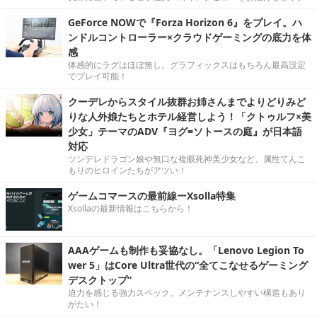
GeForce NOWで『Forza Horizon 6』をプレイ。ハ
ンドルコントローラー×クラウドゲーミングの底力を体
感
体感的にラグはほぼ無し。グラフィックスはもちろん最高設定
でプレイ可能！
クーデレからスタイル抜群お姉さんまでよりどりみど
りな人外娘たちとホテル経営しよう！「クトゥルフ×美
少女」テーマのADV『ヨグ=ソトースの庭』が日本語
対応
ツンデレドラゴン娘や無口な複眼死神美少女など、属性てんこ
もりのヒロインたちがアツい！
ゲームコマースの最前線ーXsolla特集
Xsollaの最新情報はこちらから！
AAAゲームも制作も妥協なし。「Lenovo Legion To
wer 5」はCore Ultra世代の“全てこなせるゲーミング
デスクトップ”
迫力を感じる強力スペック。メンテナンスしやすい構造もあり
がたい！