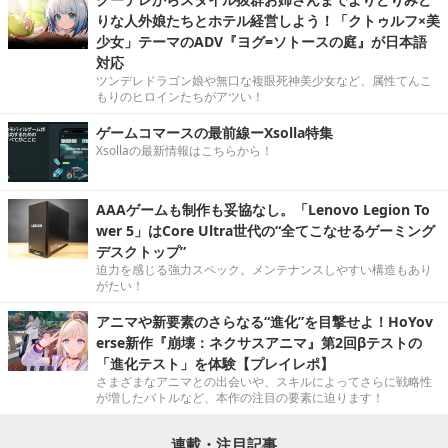
りな人外娘たちとホテル経営しよう！「クトゥルフ×美
少女」テーマのADV『ヨグ=ソトースの庭』が日本語
対応
ツンデレドラゴン娘や無口な複眼死神美少女など、属性てんこ
もりのヒロインたちがアツい！
ゲームコマースの最前線ーXsolla特集
Xsollaの最新情報はこちらから！
AAAゲームも制作も妥協なし。「Lenovo Legion To
wer 5」はCore Ultra世代の“全てこなせるゲーミング
デスクトップ”
迫力を感じる強力スペック。メンテナンスしやすい構造もあり
がたい！
アニマや新要素のさらなる“進化”を目撃せよ！HoYov
erse新作『崩壊：ネクサスアニマ』第2回βテストの
「進化テスト」を体験【プレイレポ】
さまざまなアニマとの出会いや、スキルによってさらに戦略性
が増したバトルなど、本作の注目の要素に迫ります！
連載・注目記事