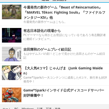
今週発売の新作ゲーム『Beast of Reincarnation』
『MARVEL Tōkon: Fighting Souls』『ファイナルフ
ァンタジーXIV』他
今週発売の新作ゲームはこちら。
有志日本語化の現場から
PCゲーマーなら何かとお世話になっているであろう有志翻訳者
に連続インタビュー。
吉田輝和のゲームプレイ絵日記
もはやゲムスパの顔！どこかで見かけた吉田さんのゲーム絵日
記
【大人気4コマ】じゃんげま（Junk Gaming Maide
n）
Game*Sparkの一大コンテンツに成長した4コマ。単行本も好評
発売中！
Game*Spark/インサイド公式ディスコードサーバー
好評稼働中！
写真・画像
ホーム
›
PC
›
Windows
›
記事
›