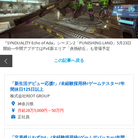
『SYNDUALITY Echo of Ada』シーズン2「PUNISHING LAND」5月23日
開始―中間アプデではPvE新エリア「炎熱砂丘」も登場予定
この記事へ戻る
「新生活デビュー応援!」/未経験採用枠/ゲームテスター/年
間休日125日以上
株式会社RIOT GROUP
神奈川県
月給28万5,000円～50万円
正社員
「定員残りわずか!」/未経験採用枠/ゲームデバッカー/年間