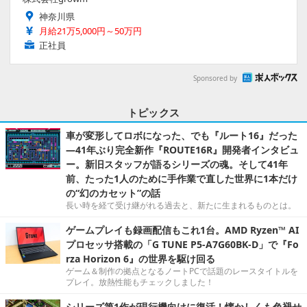
神奈川県
月給21万5,000円～50万円
正社員
Sponsored by
トピックス
車が変形してロボになった、でも『ルート16』だった
―41年ぶり完全新作『ROUTE16R』開発者インタビュ
ー。新旧スタッフが語るシリーズの魂。そして41年
前、たった1人のために手作業で直した世界に1本だけ
の“幻のカセット”の話
長い時を経て受け継がれる過去と、新たに生まれるものとは。
ゲームプレイも録画配信もこれ1台。AMD Ryzen™ AI
プロセッサ搭載の「G TUNE P5-A7G60BK-D」で『Fo
rza Horizon 6』の世界を駆け回る
ゲーム＆制作の拠点となるノートPCで話題のレースタイトルを
プレイ。放熱性能もチェックしました！
シリーズ第1作が現行機向けに復活！懐かしくも色褪せ