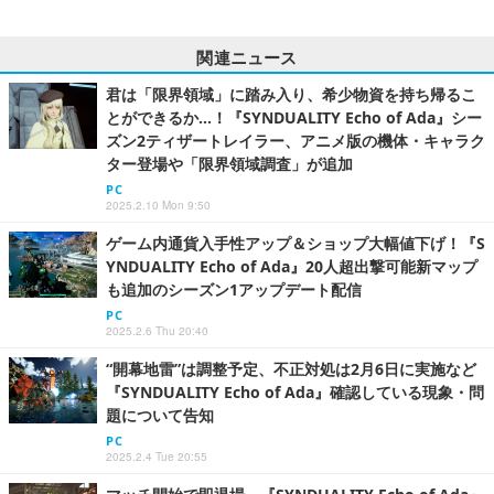
関連ニュース
君は「限界領域」に踏み入り、希少物資を持ち帰るこ
とができるか…！『SYNDUALITY Echo of Ada』シー
ズン2ティザートレイラー、アニメ版の機体・キャラク
ター登場や「限界領域調査」が追加
PC
2025.2.10 Mon 9:50
ゲーム内通貨入手性アップ＆ショップ大幅値下げ！『S
YNDUALITY Echo of Ada』20人超出撃可能新マップ
も追加のシーズン1アップデート配信
PC
2025.2.6 Thu 20:40
“開幕地雷”は調整予定、不正対処は2月6日に実施など
『SYNDUALITY Echo of Ada』確認している現象・問
題について告知
PC
2025.2.4 Tue 20:55