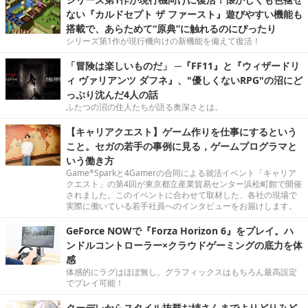
ない『カルドセプト ザ ファースト』遊びやすい機能も
搭載で、あらためて“原典”に触れるのにぴったり
シリーズ第1作が現行機向けの新機能を備えて復活！
「冒険は楽しいものだ」 ─『FF11』と『ウィザードリ
ィ ヴァリアンツ ダフネ』、"優しくないRPG"の沼にど
っぷり沈んだ4人の話
ふたつの沼の住人たちが語る奥深さとは。
【キャリアクエスト】ゲーム作りを仕事にするという
こと。セガの若手の事例に見る，ゲームプログラマと
いう働き方
Game*Sparkと4Gamerの合同による就活イベント「キャリア
クエスト」の第4回が東京都立産業貿易センター浜松町館で開催
されました。このイベントに合わせて取材した、各社の現場で
実際に働いている若手社員へのインタビューをお届けします。
GeForce NOWで『Forza Horizon 6』をプレイ。ハ
ンドルコントローラー×クラウドゲーミングの底力を体
感
体感的にラグはほぼ無し。グラフィックスはもちろん最高設定
でプレイ可能！
クーデレからスタイル抜群お姉さんまでよりどりみど