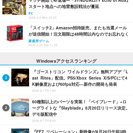
マッチ開始で即退場―『SYNDUALITY Echo of Ada』
スタート地点への地雷敷設戦法が蔓延
PC
2025.2.3 Mon 23:35
「スイッチ2」Amazon招待販売、またも当選メール
が送信開始！注文期限は48時間以内なのでお忘れなく
家庭用ゲーム
2025.5.20 Tue 11:35
Windowsアクセスランキング
『ゴーストリコン ワイルドランズ』無料アプデ「L
ast Rites」配信。PS5/Xbox Series X/S/PCにて4
K解像度および60fps対応―新作の開発も発表
2026.8.7 Fri 1:54
60種類以上のパーツを実装！「ベイブレード」×ロ
ーグライトな『Slayblade』8月20日リリース決定。
デモ版配信中
2026.8.7 Fri 8:00
『FF7 リベレーション』新映像が8月26日午前3時