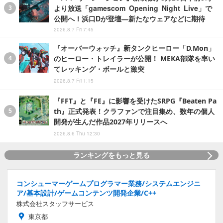
より放送「gamescom Opening Night Live」で
公開へ！浜口Dが登壇―新たなウェアなどに期待
2026.8.7 Fri 7:45
『オーバーウォッチ』新タンクヒーロー「D.Mon」
のヒーロー・トレイラーが公開！ MEKA部隊を率い
てレッキング・ボールと激突
2026.8.7 Fri 1:15
『FFT』と『FE』に影響を受けたSRPG『Beaten Pa
th』正式発表！クラファンで注目集め、数年の個人
開発が生んだ作品2027年リリースへ
2026.8.6 Thu 12:30
ランキングをもっと見る
コンシューマーゲームプログラマー業務/システムエンジニ
ア/基本設計/ゲームコンテンツ開発企業/C++
株式会社スタッフサービス
東京都