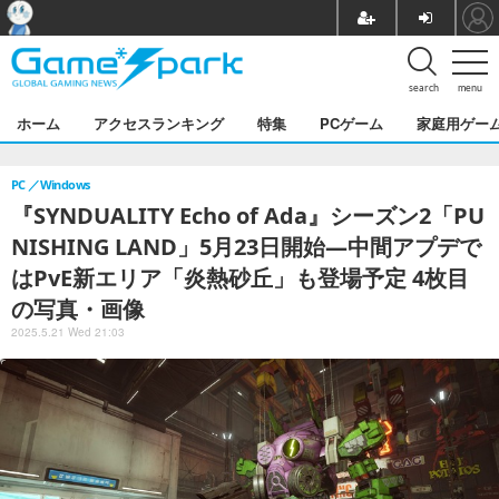
search
menu
ホーム
アクセスランキング
特集
PCゲーム
家庭用ゲー
PC
Windows
『SYNDUALITY Echo of Ada』シーズン2「PU
NISHING LAND」5月23日開始―中間アプデで
はPvE新エリア「炎熱砂丘」も登場予定 4枚目
の写真・画像
2025.5.21 Wed 21:03