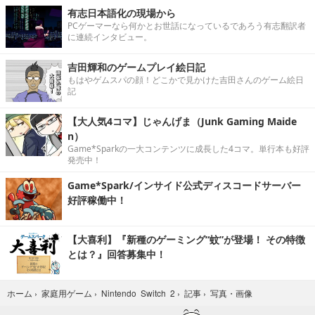
有志日本語化の現場から
PCゲーマーなら何かとお世話になっているであろう有志翻訳者
に連続インタビュー。
吉田輝和のゲームプレイ絵日記
もはやゲムスパの顔！どこかで見かけた吉田さんのゲーム絵日
記
【大人気4コマ】じゃんげま（Junk Gaming Maide
n）
Game*Sparkの一大コンテンツに成長した4コマ。単行本も好評
発売中！
Game*Spark/インサイド公式ディスコードサーバー
好評稼働中！
【大喜利】『新種のゲーミング“蚊”が登場！ その特徴
とは？』回答募集中！
写真・画像
ホーム
›
家庭用ゲーム
›
Nintendo Switch 2
›
記事
›