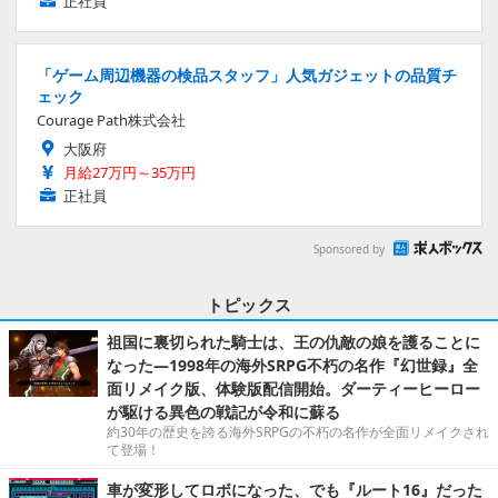
正社員
「ゲーム周辺機器の検品スタッフ」人気ガジェットの品質チ
ェック
Courage Path株式会社
大阪府
月給27万円～35万円
正社員
Sponsored by
トピックス
祖国に裏切られた騎士は、王の仇敵の娘を護ることに
なった―1998年の海外SRPG不朽の名作『幻世録』全
面リメイク版、体験版配信開始。ダーティーヒーロー
が駆ける異色の戦記が令和に蘇る
約30年の歴史を誇る海外SRPGの不朽の名作が全面リメイクされ
て登場！
車が変形してロボになった、でも『ルート16』だった