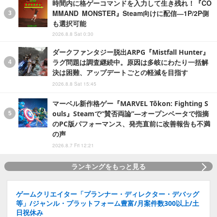
時間内に格ゲーコマンドを入力して生き残れ！『CO
MMAND MONSTER』Steam向けに配信―1P/2P側
も選択可能
2026.8.8 Sat 0:30
ダークファンタジー脱出ARPG『Mistfall Hunter』
ラグ問題は調査継続中。原因は多岐にわたり一括解
決は困難、アップデートごとの軽減を目指す
2026.8.8 Sat 15:45
マーベル新作格ゲー『MARVEL Tōkon: Fighting S
ouls』Steamで“賛否両論”―オープンベータで指摘
のPC版パフォーマンス、発売直前に改善報告も不満
の声
2026.8.7 Fri 12:21
ランキングをもっと見る
ゲームクリエイター「プランナー・ディレクター・デバッグ
等」/ジャンル・プラットフォーム豊富/月案件数300以上/土
日祝休み