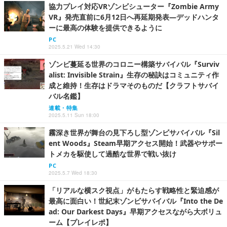
協力プレイ対応VRゾンビシューター『Zombie Army
VR』発売直前に6月12日へ再延期発表―デッドハンタ
ーに最高の体験を提供できるように
PC
2025.5.21 Wed 14:30
ゾンビ蔓延る世界のコロニー構築サバイバル『Surviv
alist: Invisible Strain』生存の秘訣はコミュニティ作
成と維持！生存はドラマそのものだ【クラフトサバイ
バル名鑑】
連載・特集
2025.5.11 Sun 18:00
霧深き世界が舞台の見下ろし型ゾンビサバイバル『Sil
ent Woods』Steam早期アクセス開始！武器やサポー
トメカを駆使して過酷な世界で戦い抜け
PC
2025.5.7 Wed 18:30
「リアルな横スク視点」がもたらす戦略性と緊迫感が
最高に面白い！世紀末ゾンビサバイバル『Into the De
ad: Our Darkest Days』早期アクセスながら大ボリュ
ーム【プレイレポ】