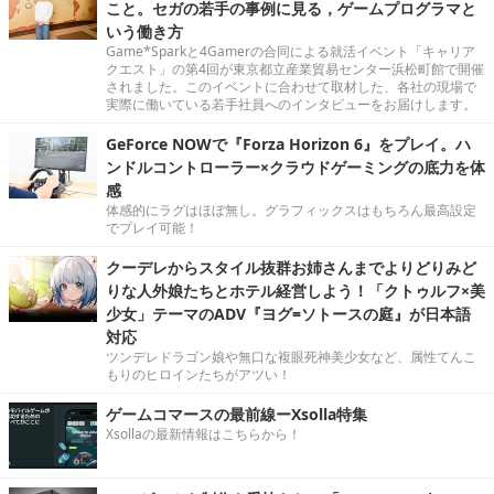
こと。セガの若手の事例に見る，ゲームプログラマと
いう働き方
Game*Sparkと4Gamerの合同による就活イベント「キャリア
クエスト」の第4回が東京都立産業貿易センター浜松町館で開催
されました。このイベントに合わせて取材した、各社の現場で
実際に働いている若手社員へのインタビューをお届けします。
GeForce NOWで『Forza Horizon 6』をプレイ。ハ
ンドルコントローラー×クラウドゲーミングの底力を体
感
体感的にラグはほぼ無し。グラフィックスはもちろん最高設定
でプレイ可能！
クーデレからスタイル抜群お姉さんまでよりどりみど
りな人外娘たちとホテル経営しよう！「クトゥルフ×美
少女」テーマのADV『ヨグ=ソトースの庭』が日本語
対応
ツンデレドラゴン娘や無口な複眼死神美少女など、属性てんこ
もりのヒロインたちがアツい！
ゲームコマースの最前線ーXsolla特集
Xsollaの最新情報はこちらから！