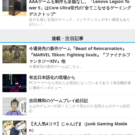
AAAゲームも制作も妥協なし。「Lenovo Legion To
wer 5」はCore Ultra世代の“全てこなせるゲーミング
デスクトップ”
迫力を感じる強力スペック。メンテナンスしやすい構造もあり
がたい！
連載・注目記事
今週発売の新作ゲーム『Beast of Reincarnation』
『MARVEL Tōkon: Fighting Souls』『ファイナルフ
ァンタジーXIV』他
今週発売の新作ゲームはこちら。
有志日本語化の現場から
PCゲーマーなら何かとお世話になっているであろう有志翻訳者
に連続インタビュー。
吉田輝和のゲームプレイ絵日記
もはやゲムスパの顔！どこかで見かけた吉田さんのゲーム絵日
記
【大人気4コマ】じゃんげま（Junk Gaming Maide
n）