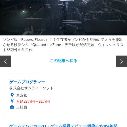
ゾンビ版『Papers, Please』！？生存者かゾンビかを見極めて人々を脱出
させる検疫シム『Quarantine Zone』デモ版が配信開始―ウィッシュリス
ト65万件の注目作
この記事へ戻る
ゲームプログラマー
株式会社サムライ・ソフト
東京都
月給28万円～32万円
正社員
ゲームデバッカー/IT・ゲーム業界デビュー/残業少なめ/年間