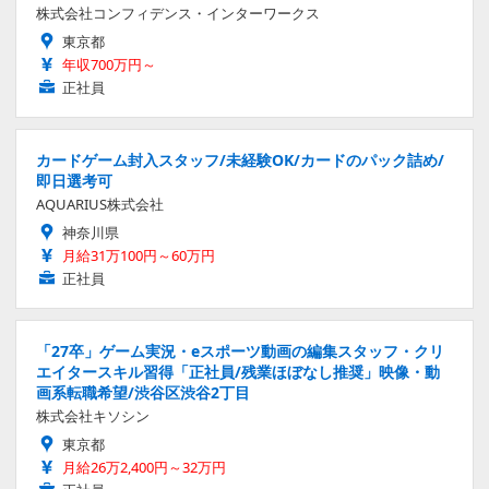
株式会社コンフィデンス・インターワークス
東京都
年収700万円～
正社員
カードゲーム封入スタッフ/未経験OK/カードのパック詰め/
即日選考可
AQUARIUS株式会社
神奈川県
月給31万100円～60万円
正社員
「27卒」ゲーム実況・eスポーツ動画の編集スタッフ・クリ
エイタースキル習得「正社員/残業ほぼなし推奨」映像・動
画系転職希望/渋谷区渋谷2丁目
株式会社キソシン
東京都
月給26万2,400円～32万円