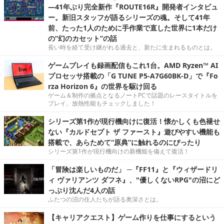
―41年ぶり完全新作『ROUTE16R』開発者インタビュ
ー。新旧スタッフが語るシリーズの魂。そして41年
前、たった1人のために手作業で直した世界に1本だけ
の“幻のカセット”の話
長い時を経て受け継がれる過去と、新たに生まれるものとは。
ゲームプレイも録画配信もこれ1台。AMD Ryzen™ AI
プロセッサ搭載の「G TUNE P5-A7G60BK-D」で『Fo
rza Horizon 6』の世界を駆け回る
ゲーム＆制作の拠点となるノートPCで話題のレースタイトルを
プレイ。放熱性能もチェックしました！
シリーズ第1作が現行機向けに復活！懐かしくも色褪せ
ない『カルドセプト ザ ファースト』遊びやすい機能も
搭載で、あらためて“原典”に触れるのにぴったり
シリーズ第1作が現行機向けの新機能を備えて復活！
「冒険は楽しいものだ」 ─『FF11』と『ウィザードリ
ィ ヴァリアンツ ダフネ』、"優しくないRPG"の沼にど
っぷり沈んだ4人の話
ふたつの沼の住人たちが語る奥深さとは。
【キャリアクエスト】ゲーム作りを仕事にするという