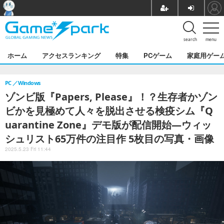
search
menu
ホーム
アクセスランキング
特集
PCゲーム
家庭用ゲー
PC
Windows
ゾンビ版『Papers, Please』！？生存者かゾン
ビかを見極めて人々を脱出させる検疫シム『Q
uarantine Zone』デモ版が配信開始―ウィッ
シュリスト65万件の注目作 5枚目の写真・画像
2025.5.23 Fri 11:44