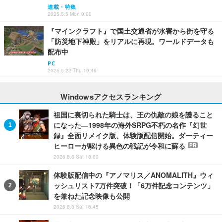
連載・特集
2025.5.5 Mon 9:00
『マインクラフト』で国土交通省が水害から街を守る
「防災地下神殿」をリアルに再現。ワールドデータも
配布中
PC
2025.5.22 Thu 19:46
Windowsアクセスランキング
祖国に裏切られた騎士は、王の仇敵の娘を護ること
になった―1998年の海外SRPG不朽の名作『幻世
録』全面リメイク版、体験版配信開始。ダーティー
ヒーローが駆ける異色の戦記が令和に蘇る
PR
2026.8.8 Sat 18:00
体験版配信中の『アノマリス／ANOMALITH』ウィ
ッシュリスト7万件突破！「6万件記念コンテンツ」
を兼ねた記念映像も公開
2026.8.8 Sat 16:45