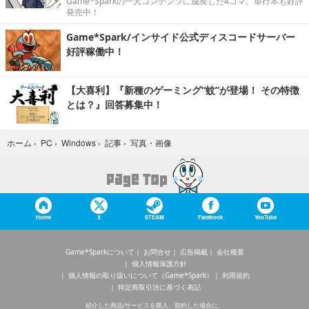
Game*Sparkの一大コンテンツに成長した4コマ。単行本も好評
発売中！
Game*Spark/インサイド公式ディスコードサーバー
好評稼働中！
【大喜利】『新種のゲーミング“蚊”が登場！ その特徴
とは？』回答募集中！
写真・画像
ホーム
›
PC
›
Windows
›
記事
›
Home
X
STEAM
Facebook
YouTube
Game*Sparkについて
お問合せ
広告掲載
会社概要
個人情報保護方針
個人情報の取り扱いについて（Game*Spark）
利用規約
特定商取引法に基づく表記
紹介した商品/サービスを購入、契約した場合に、