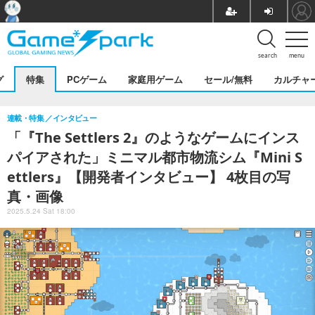
search
menu
グ
特集
PCゲーム
家庭用ゲーム
セール/無料
カルチャ
連載・特集
インタビュー
「『The Settlers 2』のようなゲームにインス
パイアされた」ミニマル都市物流シム『Mini S
ettlers』【開発者インタビュー】 4枚目の写
真・画像
2025.5.24 Sat 18:00