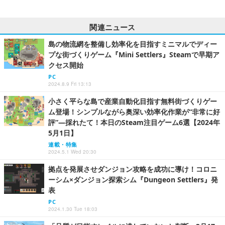
関連ニュース
島の物流網を整備し効率化を目指すミニマルでディー
プな街づくりゲーム『Mini Settlers』Steamで早期ア
クセス開始
PC
2024.8.9 Fri 13:13
小さく平らな島で産業自動化目指す無料街づくりゲー
ム登場！シンプルながら奥深い効率化作業が“非常に好
評”―採れたて！本日のSteam注目ゲーム6選【2024年
5月1日】
連載・特集
2024.5.1 Wed 20:30
拠点を発展させダンジョン攻略を成功に導け！コロニ
ーシム×ダンジョン探索シム『Dungeon Settlers』発
表
PC
2024.1.30 Tue 18:03