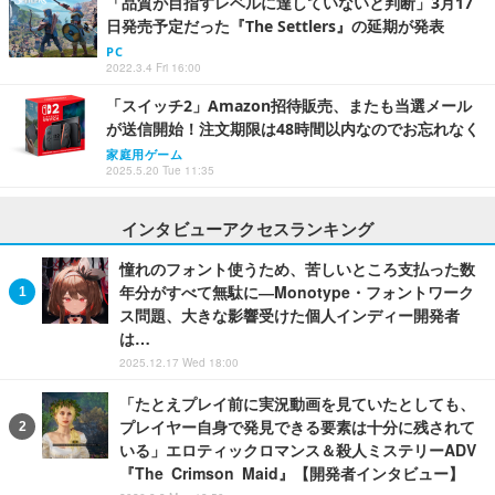
「品質が目指すレベルに達していないと判断」3月17
日発売予定だった『The Settlers』の延期が発表
PC
2022.3.4 Fri 16:00
「スイッチ2」Amazon招待販売、またも当選メール
が送信開始！注文期限は48時間以内なのでお忘れなく
家庭用ゲーム
2025.5.20 Tue 11:35
インタビューアクセスランキング
憧れのフォント使うため、苦しいところ支払った数
年分がすべて無駄に―Monotype・フォントワーク
ス問題、大きな影響受けた個人インディー開発者
は…
2025.12.17 Wed 18:00
「たとえプレイ前に実況動画を見ていたとしても、
プレイヤー自身で発見できる要素は十分に残されて
いる」エロティックロマンス＆殺人ミステリーADV
『The Crimson Maid』【開発者インタビュー】