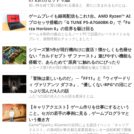
長い時を経て受け継がれる過去と、新たに生まれるものとは。
ゲームプレイも録画配信もこれ1台。AMD Ryzen™ AI
プロセッサ搭載の「G TUNE P5-A7G60BK-D」で『Fo
rza Horizon 6』の世界を駆け回る
ゲーム＆制作の拠点となるノートPCで話題のレースタイトルを
プレイ。放熱性能もチェックしました！
シリーズ第1作が現行機向けに復活！懐かしくも色褪せ
ない『カルドセプト ザ ファースト』遊びやすい機能も
搭載で、あらためて“原典”に触れるのにぴったり
シリーズ第1作が現行機向けの新機能を備えて復活！
「冒険は楽しいものだ」 ─『FF11』と『ウィザードリ
ィ ヴァリアンツ ダフネ』、"優しくないRPG"の沼にど
っぷり沈んだ4人の話
ふたつの沼の住人たちが語る奥深さとは。
【キャリアクエスト】ゲーム作りを仕事にするという
こと。セガの若手の事例に見る，ゲームプログラマと
いう働き方
Game*Sparkと4Gamerの合同による就活イベント「キャリア
クエスト」の第4回が東京都立産業貿易センター浜松町館で開催