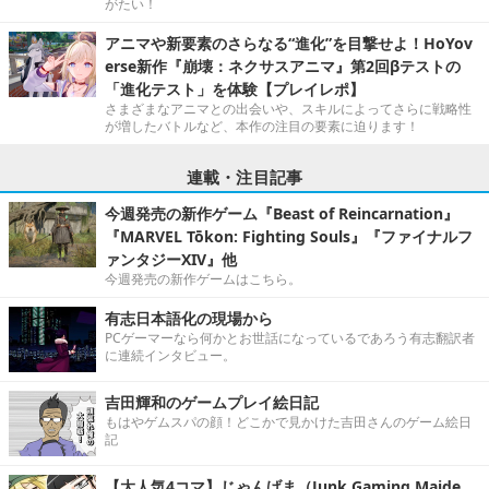
がたい！
アニマや新要素のさらなる“進化”を目撃せよ！HoYov
erse新作『崩壊：ネクサスアニマ』第2回βテストの
「進化テスト」を体験【プレイレポ】
さまざまなアニマとの出会いや、スキルによってさらに戦略性
が増したバトルなど、本作の注目の要素に迫ります！
連載・注目記事
今週発売の新作ゲーム『Beast of Reincarnation』
『MARVEL Tōkon: Fighting Souls』『ファイナルフ
ァンタジーXIV』他
今週発売の新作ゲームはこちら。
有志日本語化の現場から
PCゲーマーなら何かとお世話になっているであろう有志翻訳者
に連続インタビュー。
吉田輝和のゲームプレイ絵日記
もはやゲムスパの顔！どこかで見かけた吉田さんのゲーム絵日
記
【大人気4コマ】じゃんげま（Junk Gaming Maide