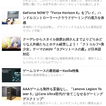
されました。このイベントに合わせて取材した、各社の現場で
実際に働いている若手社員へのインタビューをお届けします。
GeForce NOWで『Forza Horizon 6』をプレイ。ハ
ンドルコントローラー×クラウドゲーミングの底力を体
感
体感的にラグはほぼ無し。グラフィックスはもちろん最高設定
でプレイ可能！
クーデレからスタイル抜群お姉さんまでよりどりみど
りな人外娘たちとホテル経営しよう！「クトゥルフ×美
少女」テーマのADV『ヨグ=ソトースの庭』が日本語
対応
ツンデレドラゴン娘や無口な複眼死神美少女など、属性てんこ
もりのヒロインたちがアツい！
ゲームコマースの最前線ーXsolla特集
Xsollaの最新情報はこちらから！
AAAゲームも制作も妥協なし。「Lenovo Legion To
wer 5」はCore Ultra世代の“全てこなせるゲーミング
デスクトップ”
迫力を感じる強力スペック。メンテナンスしやすい構造もあり