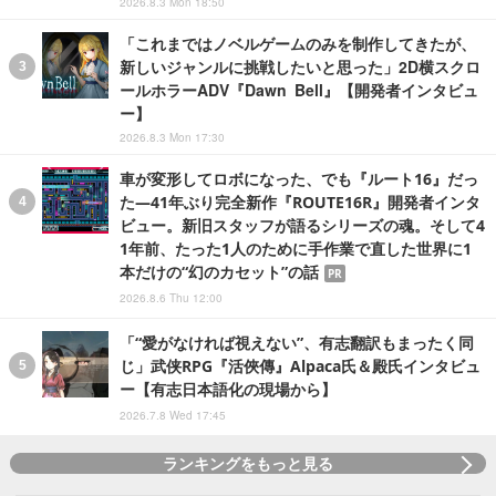
2026.8.3 Mon 18:50
「これまではノベルゲームのみを制作してきたが、
新しいジャンルに挑戦したいと思った」2D横スクロ
ールホラーADV『Dawn Bell』【開発者インタビュ
ー】
2026.8.3 Mon 17:30
車が変形してロボになった、でも『ルート16』だっ
た―41年ぶり完全新作『ROUTE16R』開発者インタ
ビュー。新旧スタッフが語るシリーズの魂。そして4
1年前、たった1人のために手作業で直した世界に1
本だけの“幻のカセット”の話
PR
2026.8.6 Thu 12:00
「“愛がなければ視えない”、有志翻訳もまったく同
じ」武侠RPG『活俠傳』Alpaca氏＆殿氏インタビュ
ー【有志日本語化の現場から】
2026.7.8 Wed 17:45
ランキングをもっと見る