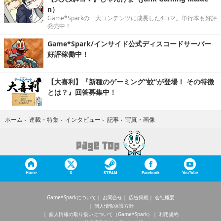
n）
Game*Sparkの一大コンテンツに成長した4コマ。単行本も好評
発売中！
Game*Spark/インサイド公式ディスコードサーバー
好評稼働中！
【大喜利】『新種のゲーミング“蚊”が登場！ その特徴
とは？』回答募集中！
写真・画像
ホーム
›
連載・特集
›
インタビュー
›
記事
›
Home
X
STEAM
Facebook
YouTube
Game*Sparkについて
お問合せ
広告掲載
会社概要
個人情報保護方針
個人情報の取り扱いについて（Game*Spark）
利用規約