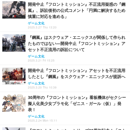
開発中止『フロントミッション』不正流用疑惑の『鋼
嵐』、訴訟後初の公式コメント「円満に解決するため
慎重に対応を進める」
ゲーム文化
2025.3.27 Thu 13:20
『鋼嵐』はスクウェア・エニックスが関係して作られ
たものではない―開発中止『フロントミッション』ア
セット不正流用の訴訟について
ゲーム文化
2025.3.21 Fri 15:25
開発中止『フロントミッション』アセットを不正流用
したとし『鋼嵐』をスクウェア・エニックスが提訴へ
ゲーム文化
2025.3.20 Thu 10:39
30周年の『フロントミッション』看板機体がセクシー
擬人化美少女プラモ化「ゼニス・ガール（仮）」発
表！
ゲーム文化
2025.2.24 Mon 15:11