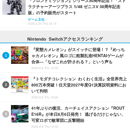
『フロントミッション』シリーズ30周年記念！「スト
ラクチャーアーツプラス 1/48 ゼニスV 30周年記念
版」の予約販売がスタート
ゲーム文化
2025.2.20 Thu 18:15
Nintendo Switchアクセスランキング
『変態カメレオン』がスイッチに登場！？『めっち
ゃカメレオン』風ロゴに粗製乱造HENTAIゲームが
合体―「なぜこれが許される？」という声も
2026.8.6 Thu 16:30
『トモダチコレクション わくわく生活』全世界売上
800万本突破！任天堂2027年度Q1決算説明資料にお
いて判明
2026.8.6 Thu 18:26
41年ぶりの復活、カーチェイスアクション『ROUT
E16R』が本日8月6日発売！ 逃げるだけじゃない、
可変ロボで敵軍団に反撃開始
2026.8.6 Thu 10:00