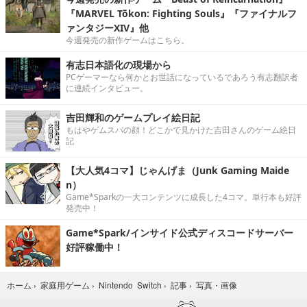
『MARVEL Tōkon: Fighting Souls』『ファイナルフ
ァンタジーXIV』他
今週発売の新作ゲームはこちら。
有志日本語化の現場から
PCゲーマーなら何かとお世話になっているであろう有志翻訳者
に連続インタビュー。
吉田輝和のゲームプレイ絵日記
もはやゲムスパの顔！どこかで見かけた吉田さんのゲーム絵日
記
【大人気4コマ】じゃんげま（Junk Gaming Maide
n）
Game*Sparkの一大コンテンツに成長した4コマ。単行本も好評
発売中！
Game*Spark/インサイド公式ディスコードサーバー
好評稼働中！
写真・画像
ホーム
›
家庭用ゲーム
›
Nintendo Switch
›
記事
›