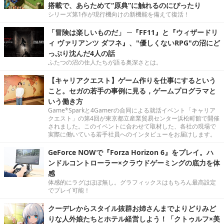
搭載で、あらためて“原典”に触れるのにぴったり
シリーズ第1作が現行機向けの新機能を備えて復活！
「冒険は楽しいものだ」 ─『FF11』と『ウィザードリ
ィ ヴァリアンツ ダフネ』、"優しくないRPG"の沼にど
っぷり沈んだ4人の話
ふたつの沼の住人たちが語る奥深さとは。
【キャリアクエスト】ゲーム作りを仕事にするという
こと。セガの若手の事例に見る，ゲームプログラマと
いう働き方
Game*Sparkと4Gamerの合同による就活イベント「キャリア
クエスト」の第4回が東京都立産業貿易センター浜松町館で開催
されました。このイベントに合わせて取材した、各社の現場で
実際に働いている若手社員へのインタビューをお届けします。
GeForce NOWで『Forza Horizon 6』をプレイ。ハ
ンドルコントローラー×クラウドゲーミングの底力を体
感
体感的にラグはほぼ無し。グラフィックスはもちろん最高設定
でプレイ可能！
クーデレからスタイル抜群お姉さんまでよりどりみど
りな人外娘たちとホテル経営しよう！「クトゥルフ×美