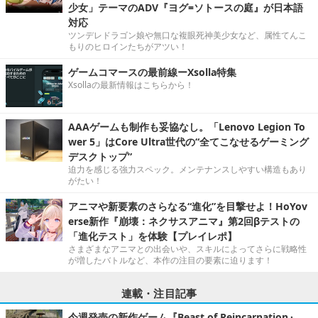
少女」テーマのADV『ヨグ=ソトースの庭』が日本語
対応
ツンデレドラゴン娘や無口な複眼死神美少女など、属性てんこ
もりのヒロインたちがアツい！
ゲームコマースの最前線ーXsolla特集
Xsollaの最新情報はこちらから！
AAAゲームも制作も妥協なし。「Lenovo Legion To
wer 5」はCore Ultra世代の“全てこなせるゲーミング
デスクトップ”
迫力を感じる強力スペック。メンテナンスしやすい構造もあり
がたい！
アニマや新要素のさらなる“進化”を目撃せよ！HoYov
erse新作『崩壊：ネクサスアニマ』第2回βテストの
「進化テスト」を体験【プレイレポ】
さまざまなアニマとの出会いや、スキルによってさらに戦略性
が増したバトルなど、本作の注目の要素に迫ります！
連載・注目記事
今週発売の新作ゲーム『Beast of Reincarnation』