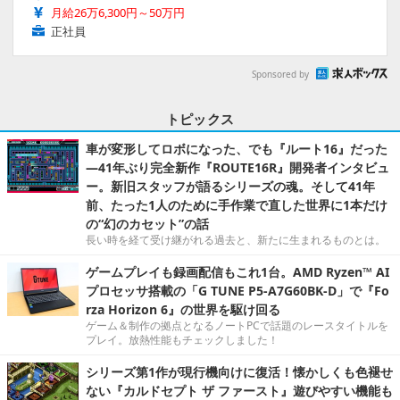
月給26万6,300円～50万円
正社員
Sponsored by
トピックス
車が変形してロボになった、でも『ルート16』だった
―41年ぶり完全新作『ROUTE16R』開発者インタビュ
ー。新旧スタッフが語るシリーズの魂。そして41年
前、たった1人のために手作業で直した世界に1本だけ
の“幻のカセット”の話
長い時を経て受け継がれる過去と、新たに生まれるものとは。
ゲームプレイも録画配信もこれ1台。AMD Ryzen™ AI
プロセッサ搭載の「G TUNE P5-A7G60BK-D」で『Fo
rza Horizon 6』の世界を駆け回る
ゲーム＆制作の拠点となるノートPCで話題のレースタイトルを
プレイ。放熱性能もチェックしました！
シリーズ第1作が現行機向けに復活！懐かしくも色褪せ
ない『カルドセプト ザ ファースト』遊びやすい機能も