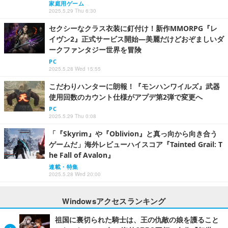
家庭用ゲーム
2025.5.29 Thu 6:30
セクシーなクラス衣装に釘付け！新作MMORPG『レ
イヴン2』正式サービス開始―美麗だけどおぞましいダ
ークファンタジー世界を冒険
PC
2025.5.28 Wed 15:55
こだわりハンターに朗報！『モンハンワイルズ』武器
使用回数のカウント仕様がアプデ第2弾で変更へ
PC
2025.5.29 Thu 0:08
「『Skyrim』や『Oblivion』と真っ向から向き合う
ゲームだ」海外レビューハイスコア『Tainted Grail: T
he Fall of Avalon』
連載・特集
2025.5.28 Wed 20:00
Windowsアクセスランキング
祖国に裏切られた騎士は、王の仇敵の娘を護ること