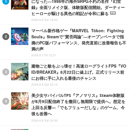
になった―1998年の海外SRPG不朽の名作『幻世
録』全面リメイク版、体験版配信開始。ダーティー
ヒーローが駆ける異色の戦記が令和に蘇る
PR
2026.8.8 Sat 18:00
マーベル新作格ゲー『MARVEL Tōkon: Fighting
Souls』Steamで“賛否両論”―オープンベータで指
摘のPC版パフォーマンス、発売直前に改善報告も不
満の声
2026.8.7 Fri 12:21
建物ごと敵をぶっ壊せ！高速ローグライトFPS『VO
ID/BREAKER』8月22日に値上げ。正式リリース前
にお得に手に入れる最後のチャンス
2026.8.8 Sat 22:15
美少女サバイバルTPS『アノマリス』Steam体験版
が8月9日配信終了を撤回し無期限で提供へ。想定を
上回る反響―「でもフリューだしな」のゲーム、今
後も改善へ
2026.8.8 Sat 20:00