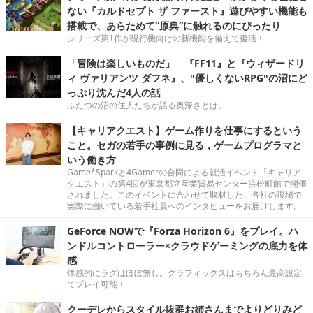
ない『カルドセプト ザ ファースト』遊びやすい機能も
搭載で、あらためて“原典”に触れるのにぴったり
シリーズ第1作が現行機向けの新機能を備えて復活！
「冒険は楽しいものだ」 ─『FF11』と『ウィザードリ
ィ ヴァリアンツ ダフネ』、"優しくないRPG"の沼にど
っぷり沈んだ4人の話
ふたつの沼の住人たちが語る奥深さとは。
【キャリアクエスト】ゲーム作りを仕事にするという
こと。セガの若手の事例に見る，ゲームプログラマと
いう働き方
Game*Sparkと4Gamerの合同による就活イベント「キャリア
クエスト」の第4回が東京都立産業貿易センター浜松町館で開催
されました。このイベントに合わせて取材した、各社の現場で
実際に働いている若手社員へのインタビューをお届けします。
GeForce NOWで『Forza Horizon 6』をプレイ。ハ
ンドルコントローラー×クラウドゲーミングの底力を体
感
体感的にラグはほぼ無し。グラフィックスはもちろん最高設定
でプレイ可能！
クーデレからスタイル抜群お姉さんまでよりどりみど