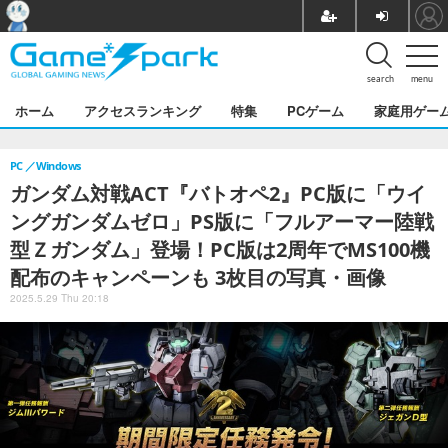
search
menu
ホーム
アクセスランキング
特集
PCゲーム
家庭用ゲー
PC
Windows
ガンダム対戦ACT『バトオペ2』PC版に「ウイ
ングガンダムゼロ」PS版に「フルアーマー陸戦
型Ｚガンダム」登場！PC版は2周年でMS100機
配布のキャンペーンも 3枚目の写真・画像
2025.5.29 Thu 20:18