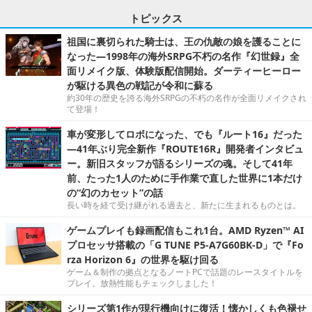
トピックス
祖国に裏切られた騎士は、王の仇敵の娘を護ることに
なった―1998年の海外SRPG不朽の名作『幻世録』全
面リメイク版、体験版配信開始。ダーティーヒーロー
が駆ける異色の戦記が令和に蘇る
約30年の歴史を誇る海外SRPGの不朽の名作が全面リメイクされ
て登場！
車が変形してロボになった、でも『ルート16』だった
―41年ぶり完全新作『ROUTE16R』開発者インタビュ
ー。新旧スタッフが語るシリーズの魂。そして41年
前、たった1人のために手作業で直した世界に1本だけ
の“幻のカセット”の話
長い時を経て受け継がれる過去と、新たに生まれるものとは。
ゲームプレイも録画配信もこれ1台。AMD Ryzen™ AI
プロセッサ搭載の「G TUNE P5-A7G60BK-D」で『Fo
rza Horizon 6』の世界を駆け回る
ゲーム＆制作の拠点となるノートPCで話題のレースタイトルを
プレイ。放熱性能もチェックしました！
シリーズ第1作が現行機向けに復活！懐かしくも色褪せ