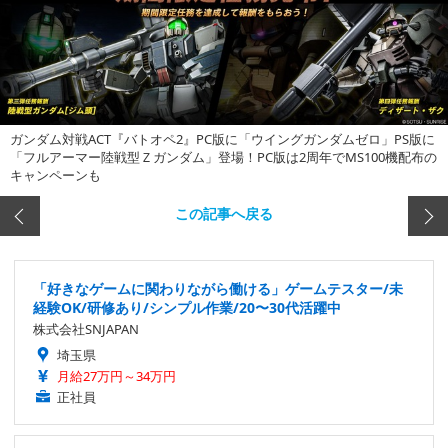
ガンダム対戦ACT『バトオペ2』PC版に「ウイングガンダムゼロ」PS版に
「フルアーマー陸戦型Ｚガンダム」登場！PC版は2周年でMS100機配布の
キャンペーンも
この記事へ戻る
「好きなゲームに関わりながら働ける」ゲームテスター/未
経験OK/研修あり/シンプル作業/20〜30代活躍中
株式会社SNJAPAN
埼玉県
月給27万円～34万円
正社員