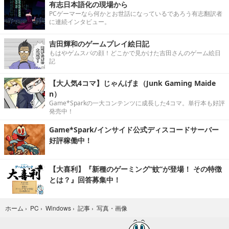
有志日本語化の現場から
PCゲーマーなら何かとお世話になっているであろう有志翻訳者
に連続インタビュー。
吉田輝和のゲームプレイ絵日記
もはやゲムスパの顔！どこかで見かけた吉田さんのゲーム絵日
記
【大人気4コマ】じゃんげま（Junk Gaming Maide
n）
Game*Sparkの一大コンテンツに成長した4コマ。単行本も好評
発売中！
Game*Spark/インサイド公式ディスコードサーバー
好評稼働中！
【大喜利】『新種のゲーミング“蚊”が登場！ その特徴
とは？』回答募集中！
写真・画像
ホーム
›
PC
›
Windows
›
記事
›