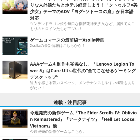
りな人外娘たちとホテル経営しよう！「クトゥルフ×美
少女」テーマのADV『ヨグ=ソトースの庭』が日本語
対応
ツンデレドラゴン娘や無口な複眼死神美少女など、属性てんこ
もりのヒロインたちがアツい！
ゲームコマースの最前線ーXsolla特集
Xsollaの最新情報はこちらから！
AAAゲームも制作も妥協なし。「Lenovo Legion To
wer 5」はCore Ultra世代の“全てこなせるゲーミング
デスクトップ”
迫力を感じる強力スペック。メンテナンスしやすい構造もあり
がたい！
連載・注目記事
今週発売の新作ゲーム『The Elder Scrolls IV: Oblivio
n Remastered』『アークナイツ』『Hell Let Loose:
Vietnam』他
今週発売の新作ゲームはこちら。