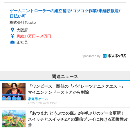
ゲームコントローラーの組立補助/コツコツ作業/未経験歓迎/
日払い可
株式会社Tetote
大阪府
月給27万円～34万円
正社員
Sponsored by
関連ニュース
「ワンピース」酷似の『パイレーツアニメクエスト』
マイニンテンドーストアから削除
家庭用ゲーム
2025.5.28 Wed 19:43
『あつまれ どうぶつの森』2年半ぶりのデータ更新！
スイッチとスイッチ2との通信プレイにおける互換性改
善