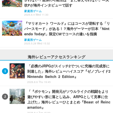
吹Pが海外インタビューで話す
家庭用ゲーム
2025.6.4 Wed 11:30
『マリオカート ワールド』にはコースが逆転する「リ
バースモード」がある！？海外ゲーマーが日本「Nint
endo Today!」限定CMでコースの違いを指摘
家庭用ゲーム
2025.5.28 Wed 15:32
海外レビューアクセスランキング
「必携のJRPGがスイッチ2でついに究極の完成形に
到達した」海外レビューハイスコア『ゼノブレイド2
Nintendo Switch 2 Edition』
2026.8.6 Thu 19:45
「『ポケモン』開発元がソウルライクの戦闘をより
遊びやすい形に落とし込み、ARPGとして見事に仕
上げた」海外レビューひとまとめ『Beast of Reinc
arnation』
2026.8.4 Tue 15:00