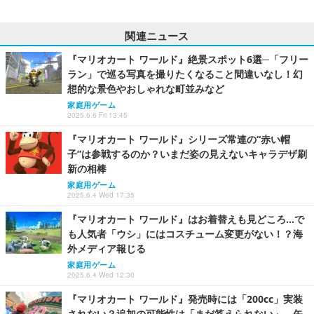
関連ニュース
『マリオカート ワールド』絶景スポット6選─「フリー
ラン」で巡る写真を撮りたくなること間違いなし！幻
想的な景色やおしゃれな町並みなど
家庭用ゲーム
2025.6.6 Fri 13:45
『マリオカート ワールド』シリーズ常連の“赤い帽
子”は参戦するのか？いまだ姿の見えないキャラデザ刷
新の相棒
家庭用ゲーム
2025.6.4 Wed 17:35
『マリオカート ワールド』はお着替えも見どころ…で
も人気者「ウシ」にはコスチューム変更がない！？海
外メディア報じる
家庭用ゲーム
2025.6.4 Wed 12:30
『マリオカート ワールド』発売時には「200cc」実装
されない？追加の可能性は「まだ答えられない」―矢