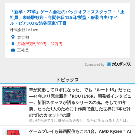
「新卒・27卒」ゲーム会社のバックオフィススタッフ・「正
社員」未経験歓迎・年間休日125日/髪型・服装自由/ネイ
ル・ピアスOK/渋谷区東1丁目
株式会社Le Lien
東京都
月給25万5,300円～32万円
正社員
Sponsored by
トピックス
車が変形してロボになった、でも『ルート16』だった
―41年ぶり完全新作『ROUTE16R』開発者インタビュ
ー。新旧スタッフが語るシリーズの魂。そして41年
前、たった1人のために手作業で直した世界に1本だけ
の“幻のカセット”の話
長い時を経て受け継がれる過去と、新たに生まれるものとは。
ゲームプレイも録画配信もこれ1台。AMD Ryzen™ AI