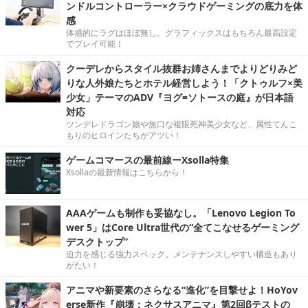
ンドルコントローラー×クラウドゲーミングの底力を体
感
体感的にラグはほぼ無し。グラフィックスはもちろん最高設定
でプレイ可能！
クーデレからスタイル抜群お姉さんまでよりどりみど
りな人外娘たちとホテル経営しよう！「クトゥルフ×美
少女」テーマのADV『ヨグ=ソトースの庭』が日本語
対応
ツンデレドラゴン娘や無口な複眼死神美少女など、属性てんこ
もりのヒロインたちがアツい！
ゲームコマースの最前線ーXsolla特集
Xsollaの最新情報はこちらから！
AAAゲームも制作も妥協なし。「Lenovo Legion To
wer 5」はCore Ultra世代の“全てこなせるゲーミング
デスクトップ”
迫力を感じる強力スペック。メンテナンスしやすい構造もあり
がたい！
アニマや新要素のさらなる“進化”を目撃せよ！HoYov
erse新作『崩壊：ネクサスアニマ』第2回βテストの