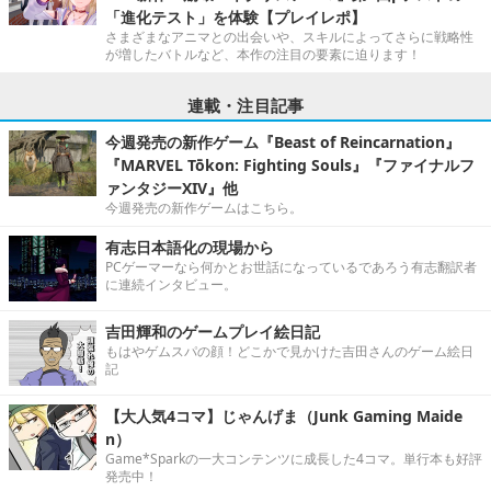
「進化テスト」を体験【プレイレポ】
さまざまなアニマとの出会いや、スキルによってさらに戦略性
が増したバトルなど、本作の注目の要素に迫ります！
連載・注目記事
今週発売の新作ゲーム『Beast of Reincarnation』
『MARVEL Tōkon: Fighting Souls』『ファイナルフ
ァンタジーXIV』他
今週発売の新作ゲームはこちら。
有志日本語化の現場から
PCゲーマーなら何かとお世話になっているであろう有志翻訳者
に連続インタビュー。
吉田輝和のゲームプレイ絵日記
もはやゲムスパの顔！どこかで見かけた吉田さんのゲーム絵日
記
【大人気4コマ】じゃんげま（Junk Gaming Maide
n）
Game*Sparkの一大コンテンツに成長した4コマ。単行本も好評
発売中！