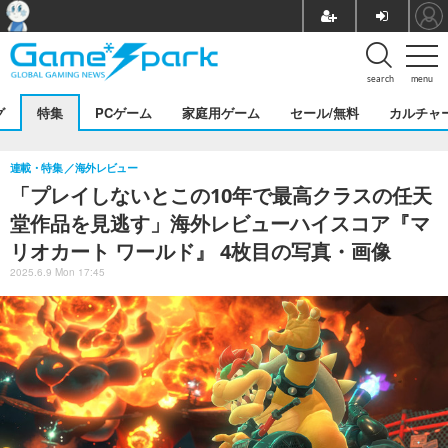
search
menu
グ
特集
PCゲーム
家庭用ゲーム
セール/無料
カルチャ
連載・特集
海外レビュー
「プレイしないとこの10年で最高クラスの任天
堂作品を見逃す」海外レビューハイスコア『マ
リオカート ワールド』 4枚目の写真・画像
2025.6.9 Mon 17:45