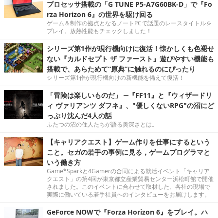
プロセッサ搭載の「G TUNE P5-A7G60BK-D」で『Fo
rza Horizon 6』の世界を駆け回る
ゲーム＆制作の拠点となるノートPCで話題のレースタイトルを
プレイ。放熱性能もチェックしました！
シリーズ第1作が現行機向けに復活！懐かしくも色褪せ
ない『カルドセプト ザ ファースト』遊びやすい機能も
搭載で、あらためて“原典”に触れるのにぴったり
シリーズ第1作が現行機向けの新機能を備えて復活！
「冒険は楽しいものだ」 ─『FF11』と『ウィザードリ
ィ ヴァリアンツ ダフネ』、"優しくないRPG"の沼にど
っぷり沈んだ4人の話
ふたつの沼の住人たちが語る奥深さとは。
【キャリアクエスト】ゲーム作りを仕事にするという
こと。セガの若手の事例に見る，ゲームプログラマと
いう働き方
Game*Sparkと4Gamerの合同による就活イベント「キャリア
クエスト」の第4回が東京都立産業貿易センター浜松町館で開催
されました。このイベントに合わせて取材した、各社の現場で
実際に働いている若手社員へのインタビューをお届けします。
GeForce NOWで『Forza Horizon 6』をプレイ。ハ