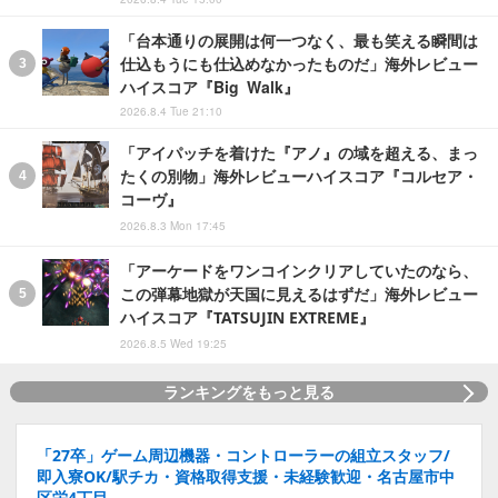
「台本通りの展開は何一つなく、最も笑える瞬間は
仕込もうにも仕込めなかったものだ」海外レビュー
ハイスコア『Big Walk』
2026.8.4 Tue 21:10
「アイパッチを着けた『アノ』の域を超える、まっ
たくの別物」海外レビューハイスコア『コルセア・
コーヴ』
2026.8.3 Mon 17:45
「アーケードをワンコインクリアしていたのなら、
この弾幕地獄が天国に見えるはずだ」海外レビュー
ハイスコア『TATSUJIN EXTREME』
2026.8.5 Wed 19:25
ランキングをもっと見る
「27卒」ゲーム周辺機器・コントローラーの組立スタッフ/
即入寮OK/駅チカ・資格取得支援・未経験歓迎・名古屋市中
区栄4丁目