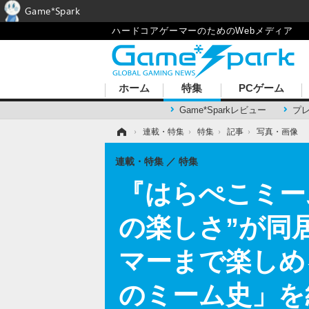
Game*Spark
ハードコアゲーマーのためのWebメディア
ホーム
特集
PCゲーム
Game*Sparkレビュー
プ
ホーム
›
連載・特集
›
特集
›
記事
›
写真・画像
連載・特集
特集
『はらぺこミー
の楽しさ”が同
マーまで楽しめ
のミーム史」を