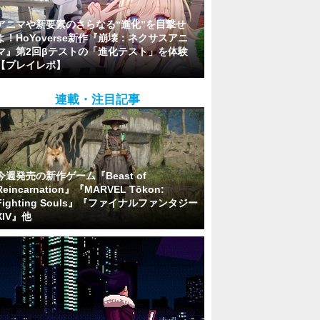
アニマや新要素のさらなる“進化”を目撃せ
よ！HoYoverse新作『崩壊：ネクサスアニ
マ』第2回βテストの「進化テスト」を体験
【プレイレポ】
連載・注目記事
今週発売の新作ゲーム『Beast of
Reincarnation』『MARVEL Tōkon:
Fighting Souls』『ファイナルファンタジー
XIV』他