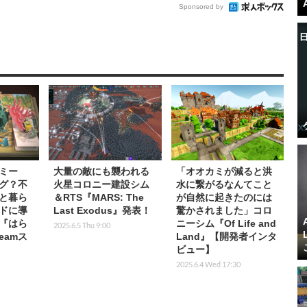
Sponsored by
ミー
大量の敵にも襲われる
「オオカミが減ると洪
グ？不
火星コロニー建設シム
水に繋がるなんてこと
と暮ら
＆RTS『MARS: The
が自然に起きたのには
ドに導
Last Exodus』発表！
驚かされました」コロ
『はら
ニーシム『Of Life and
2025.6.5 Thu 9:00
eamス
Land』【開発者インタ
ビュー】
2025.6.4 Wed 17:30