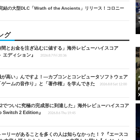
結の大型DLC「Wrath of the Ancients」リリース！コロニー
ング
時間とお金を注ぎ込むに値する」海外レビューハイスコア
ート エディション』
2026.8.7 Fri 20:36
識が高い」んですよ！―カプコンとコンピュータソフトウェア
「ゲームの音作り」と「著作権」を学んできた
2026.8.8 Sat 12:00
チ2でついに究極の完成形に到達した」海外レビューハイスコア
witch 2 Edition』
2026.8.6 Thu 19:45
トーリーがあることを多くの人は知らなかった！？『エースコ