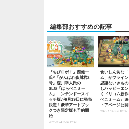
編集部おすすめの記事
『ちびロボ！』西健一
食いしん坊な「
氏×『がんばれ森川君2
ム」がフライン
号』森川幸人氏の
思議ないきもの
SLG『はらぺこミー
しハッピーエン
ム』ニンテンドースイ
くドリコム新作
ッチ版が6月19日に発売
ぺこミーム』St
決定！豪華アートブッ
トアページ公開
クつき限定版も予約開
2025.1.14 Tue 10:32
始
2025.3.24 Mon 12:48