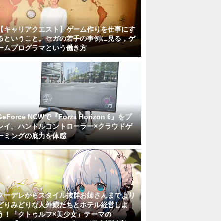
【キャリアクエスト】ゲーム作りを仕事にす
るということ。セガの若手の事例に見る，ゲ
ームプログラマという働き方
GeForce NOWで『Forza Horizon 6』をプ
レイ。ハンドルコントローラー×クラウドゲ
ーミングの底力を体感
クーデレからスタイル抜群お姉さんまでより
どりみどりな人外娘たちとホテル経営しよ
う！「クトゥルフ×美少女」テーマの