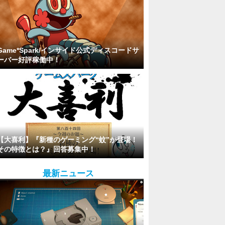
Game*Spark/インサイド公式ディスコードサ
ーバー好評稼働中！
【大喜利】『新種のゲーミング“蚊”が登場！
その特徴とは？』回答募集中！
最新ニュース