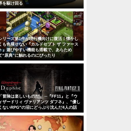
界を駆け回る
シリーズ第1作が現行機向けに復活！懐かし
くも色褪せない『カルドセプト ザ ファース
ト』遊びやすい機能も搭載で、あらため
て“原典”に触れるのにぴったり
「冒険は楽しいものだ」 ─『FF11』と『ウ
ィザードリィ ヴァリアンツ ダフネ』、"優し
くないRPG"の沼にどっぷり沈んだ4人の話