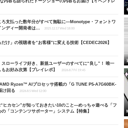
的な内容も語られたトークショーの内容もお届け【イベントレ
ろ支払った数年分がすべて無駄に―Monotype・フォントワ
インディー開発者は…
2025.12.17 Wed 18:00
け」の視聴者を“お客様"に変える技術【CEDEC2026】
スローライフ好き、新規ユーザーのすべてに“良し”！ 唯一
しもお好み次第【プレイレポ】
2026.8.7 Fri 19:45
Ryzen™ AIプロセッサ搭載の「G TUNE P5-A7G60BK-
を駆け回る
2026.8.5 Wed 12:00
米“ヒカセン”が知っておきたい10のこと―めっちゃ遊べる「フ
心の「コンテンツサポーター」システム【特集】