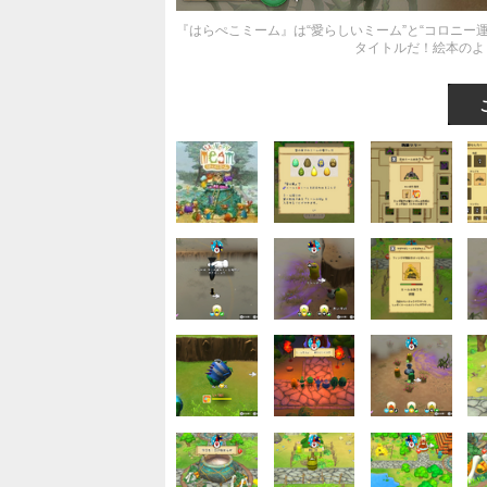
『はらぺこミーム』は“愛らしいミーム”と“コロニ
タイトルだ！絵本のよ