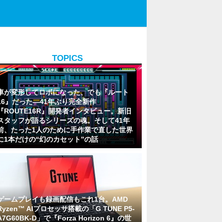
TOPICS
車が変形してロボになった、でも『ルート
16』だった―41年ぶり完全新作
『ROUTE16R』開発者インタビュー。新旧
スタッフが語るシリーズの魂。そして41年
前、たった1人のために手作業で直した世界
に1本だけの“幻のカセット”の話
ゲームプレイも録画配信もこれ1台。AMD
Ryzen™ AIプロセッサ搭載の「G TUNE P5-
A7G60BK-D」で『Forza Horizon 6』の世