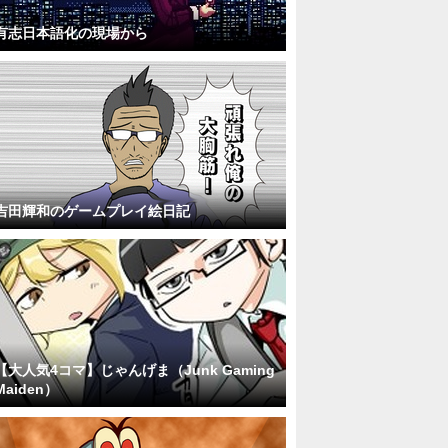
有志日本語化の現場から
吉田輝和のゲームプレイ絵日記
【大人気4コマ】じゃんげま（Junk Gaming
Maiden）