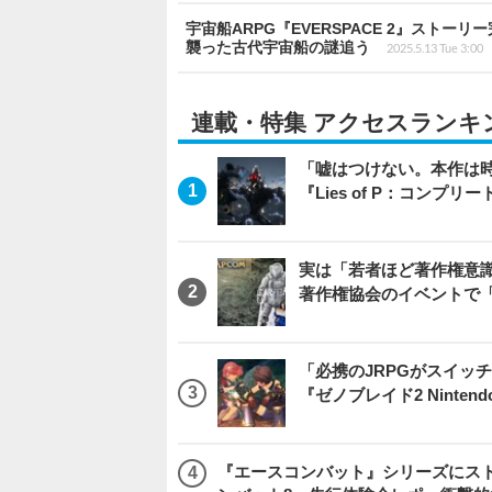
宇宙船ARPG『EVERSPACE 2』ストーリー完
襲った古代宇宙船の謎追う
2025.5.13 Tue 3:00
連載・特集 アクセスランキ
「嘘はつけない。本作は
『Lies of P：コンプリ
実は「若者ほど著作権意
著作権協会のイベントで
「必携のJRPGがスイッ
『ゼノブレイド2 Nintendo S
『エースコンバット』シリーズにス