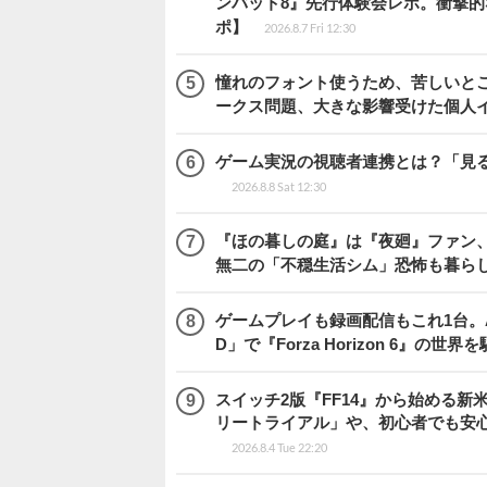
ンバット8』先行体験会レポ。衝撃
ポ】
2026.8.7 Fri 12:30
憧れのフォント使うため、苦しいとこ
ークス問題、大きな影響受けた個人
ゲーム実況の視聴者連携とは？「見るだ
2026.8.8 Sat 12:30
『ほの暮しの庭』は『夜廻』ファン、
無二の「不穏生活シム」恐怖も暮ら
ゲームプレイも録画配信もこれ1台。AMD 
D」で『Forza Horizon 6』の世界
スイッチ2版『FF14』から始める新
リートライアル」や、初心者でも安
2026.8.4 Tue 22:20