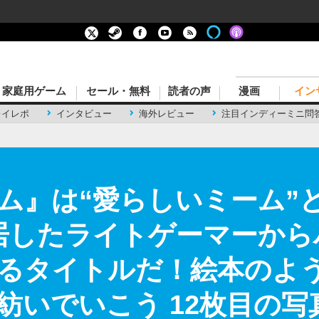
家庭用ゲーム
セール・無料
読者の声
漫画
イン
レイレポ
インタビュー
海外レビュー
注目インディーミニ問
ム』は“愛らしいミーム”
居したライトゲーマーから
るタイトルだ！絵本のよ
紡いでいこう 12枚目の写