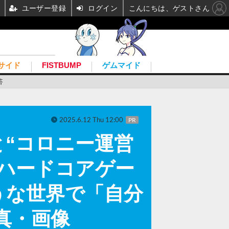
ユーザー登録
ログイン
こんにちは、ゲストさん
サイド
FISTBUMP
ゲムマイド
答
2025.6.12 Thu 12:00
PR
と“コロニー運営
ハードコアゲー
うな世界で「自分
真・画像