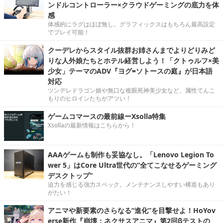
ンドルコントローラー×クラウドゲーミングの底力を体
感
体感的にラグはほぼ無し。グラフィックスはもちろん最高設定
でプレイ可能！
クーデレからスタイル抜群お姉さんまでよりどりみど
りな人外娘たちとホテル経営しよう！「クトゥルフ×美
少女」テーマのADV『ヨグ=ソトースの庭』が日本語
対応
ツンデレドラゴン娘や無口な複眼死神美少女など、属性てんこ
もりのヒロインたちがアツい！
ゲームコマースの最前線ーXsolla特集
Xsollaの最新情報はこちらから！
AAAゲームも制作も妥協なし。「Lenovo Legion To
wer 5」はCore Ultra世代の“全てこなせるゲーミング
デスクトップ”
迫力を感じる強力スペック。メンテナンスしやすい構造もあり
がたい！
アニマや新要素のさらなる“進化”を目撃せよ！HoYov
erse新作『崩壊：ネクサスアニマ』第2回βテストの