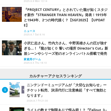
2025.6.9 Mon 13:14
『PROJECT CENTURY』とされていた龍が如くスタジ
オ新作『STRANGER THAN HEAVEN』発表！1915年
と1943年、2つの時代描く？【SGF2025】【UPDAT
E】
ニュース
2025.6.7 Sat 8:16
小沢仁志さん、竹内力さん、中野英雄さんの圧が強す
ぎる…！『龍が如く０ 誓いの場所 Director's Cut』新
規シーンやシリーズ初のオンラインバトル搭載で発売
家庭用ゲーム
2025.6.5 Thu 18:10
カルチャーアクセスランキング
ニンテンドーミュージアムが「大切なお知らせ」ー
チケット転売、決済代行に注意喚起「すべて無効と
なります」
2026.8.7 Fri 21:00
ライトの数まで制限ありで恨み節！？『Fallout 3』