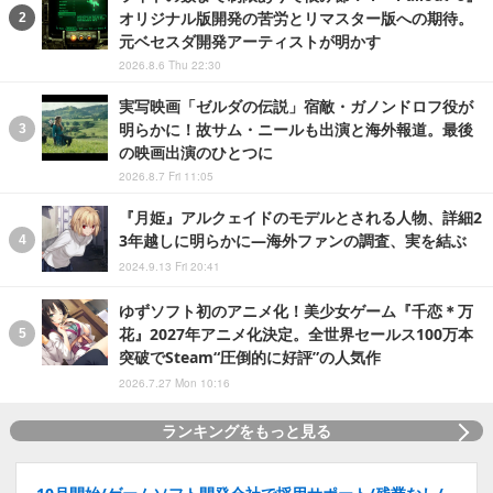
オリジナル版開発の苦労とリマスター版への期待。
元ベセスダ開発アーティストが明かす
2026.8.6 Thu 22:30
実写映画「ゼルダの伝説」宿敵・ガノンドロフ役が
明らかに！故サム・ニールも出演と海外報道。最後
の映画出演のひとつに
2026.8.7 Fri 11:05
『月姫』アルクェイドのモデルとされる人物、詳細2
3年越しに明らかに―海外ファンの調査、実を結ぶ
2024.9.13 Fri 20:41
ゆずソフト初のアニメ化！美少女ゲーム『千恋＊万
花』2027年アニメ化決定。全世界セールス100万本
突破でSteam“圧倒的に好評”の人気作
2026.7.27 Mon 10:16
ランキングをもっと見る