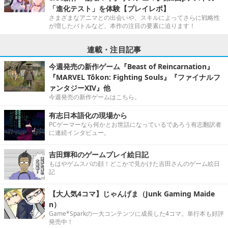
「進化テスト」を体験【プレイレポ】
さまざまなアニマとの出会いや、スキルによってさらに戦略性
が増したバトルなど、本作の注目の要素に迫ります！
連載・注目記事
今週発売の新作ゲーム『Beast of Reincarnation』
『MARVEL Tōkon: Fighting Souls』『ファイナルフ
ァンタジーXIV』他
今週発売の新作ゲームはこちら。
有志日本語化の現場から
PCゲーマーなら何かとお世話になっているであろう有志翻訳者
に連続インタビュー。
吉田輝和のゲームプレイ絵日記
もはやゲムスパの顔！どこかで見かけた吉田さんのゲーム絵日
記
【大人気4コマ】じゃんげま（Junk Gaming Maide
n）
Game*Sparkの一大コンテンツに成長した4コマ。単行本も好評
発売中！