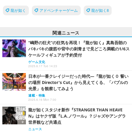
龍が如く
アドベンチャーゲーム
龍が如く8
関連ニュース
“嶋野の狂犬”の狂気を再現！『龍が如く』真島吾朗の
バキバキの腹筋や背中の刺青まで見どころ満載の1/6ス
ケールフィギュアが予約受付
ゲーム文化
2025.6.17 Tue 14:23
日本が一番クレイジーだった時代―『龍が如く０ 誓い
の場所 Director's Cut』から見えてくる、「バブルの
光景」を観察してみよう
連載・特集
2025.6.16 Mon 7:00
龍が如くスタジオ新作『STRANGER THAN HEAVE
N』はヤクザ版『L.A.ノワール』？ジャズやアングラ
世界観など共通点
ニュース