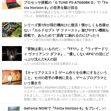
プロセッサ搭載の「G TUNE P5-A7G60BK-D」で『Fo
rza Horizon 6』の世界を駆け回る
ゲーム＆制作の拠点となるノートPCで話題のレースタイトルを
プレイ。放熱性能もチェックしました！
シリーズ第1作が現行機向けに復活！懐かしくも色褪せ
ない『カルドセプト ザ ファースト』遊びやすい機能も
搭載で、あらためて“原典”に触れるのにぴったり
シリーズ第1作が現行機向けの新機能を備えて復活！
「冒険は楽しいものだ」 ─『FF11』と『ウィザードリ
ィ ヴァリアンツ ダフネ』、"優しくないRPG"の沼にど
っぷり沈んだ4人の話
ふたつの沼の住人たちが語る奥深さとは。
【キャリアクエスト】ゲーム作りを仕事にするという
こと。セガの若手の事例に見る，ゲームプログラマと
いう働き方
Game*Sparkと4Gamerの合同による就活イベント「キャリア
クエスト」の第4回が東京都立産業貿易センター浜松町館で開催
されました。このイベントに合わせて取材した、各社の現場で
実際に働いている若手社員へのインタビューをお届けします。
GeForce NOWで『Forza Horizon 6』をプレイ。ハ