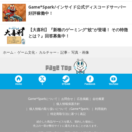
Game*Spark/インサイド公式ディスコードサーバー
好評稼働中！
【大喜利】『新種のゲーミング“蚊”が登場！ その特徴
とは？』回答募集中！
写真・画像
ホーム
›
ゲーム文化
›
カルチャー
›
記事
›
Home
X
STEAM
Facebook
YouTube
Game*Sparkについて
お問合せ
広告掲載
会社概要
個人情報保護方針
個人情報の取り扱いについて（Game*Spark）
利用規約
特定商取引法に基づく表記
紹介した商品/サービスを購入、契約した場合に、
売上の一部が弊社サイトに還元されることがあります。