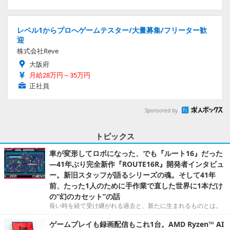
レベル1からプロへゲームテスター/大量募集/フリーター歓
迎
株式会社Reve
大阪府
月給28万円～35万円
正社員
Sponsored by
トピックス
車が変形してロボになった、でも『ルート16』だった
―41年ぶり完全新作『ROUTE16R』開発者インタビュ
ー。新旧スタッフが語るシリーズの魂。そして41年
前、たった1人のために手作業で直した世界に1本だけ
の“幻のカセット”の話
長い時を経て受け継がれる過去と、新たに生まれるものとは。
ゲームプレイも録画配信もこれ1台。AMD Ryzen™ AI