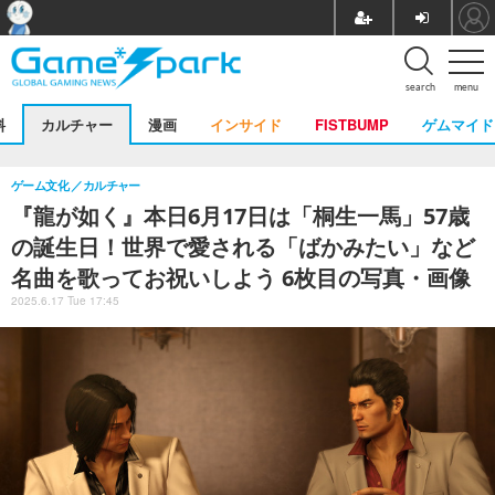
search
menu
料
カルチャー
漫画
インサイド
FISTBUMP
ゲムマイド
ゲーム文化
カルチャー
『龍が如く』本日6月17日は「桐生一馬」57歳
の誕生日！世界で愛される「ばかみたい」など
名曲を歌ってお祝いしよう 6枚目の写真・画像
2025.6.17 Tue 17:45