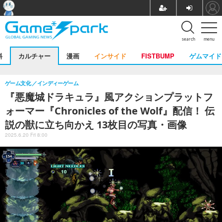
search
menu
料
カルチャー
漫画
インサイド
FISTBUMP
ゲムマイド
ゲーム文化
インディーゲーム
『悪魔城ドラキュラ』風アクションプラットフ
ォーマー『Chronicles of the Wolf』配信！ 伝
説の獣に立ち向かえ 13枚目の写真・画像
2025.6.20 Fri 8:00