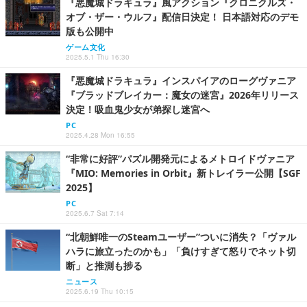
『悪魔城ドラキュラ』風アクション『クロニクルズ・
オブ・ザー・ウルフ』配信日決定！ 日本語対応のデモ
版も公開中
ゲーム文化
2025.5.1 Thu 16:30
『悪魔城ドラキュラ』インスパイアのローグヴァニア
『ブラッドブレイカー：魔女の迷宮』2026年リリース
決定！吸血鬼少女が弟探し迷宮へ
PC
2025.4.28 Mon 16:55
“非常に好評”パズル開発元によるメトロイドヴァニア
『MIO: Memories in Orbit』新トレイラー公開【SGF
2025】
PC
2025.6.7 Sat 7:14
“北朝鮮唯一のSteamユーザー”ついに消失？「ヴァル
ハラに旅立ったのかも」「負けすぎて怒りでネット切
断」と推測も捗る
ニュース
2025.6.19 Thu 10:15