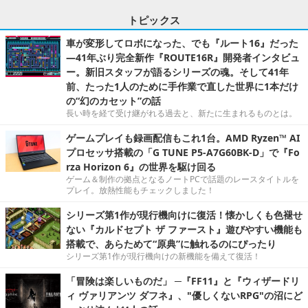
トピックス
車が変形してロボになった、でも『ルート16』だった
―41年ぶり完全新作『ROUTE16R』開発者インタビュ
ー。新旧スタッフが語るシリーズの魂。そして41年
前、たった1人のために手作業で直した世界に1本だけ
の“幻のカセット”の話
長い時を経て受け継がれる過去と、新たに生まれるものとは。
ゲームプレイも録画配信もこれ1台。AMD Ryzen™ AI
プロセッサ搭載の「G TUNE P5-A7G60BK-D」で『Fo
rza Horizon 6』の世界を駆け回る
ゲーム＆制作の拠点となるノートPCで話題のレースタイトルを
プレイ。放熱性能もチェックしました！
シリーズ第1作が現行機向けに復活！懐かしくも色褪せ
ない『カルドセプト ザ ファースト』遊びやすい機能も
搭載で、あらためて“原典”に触れるのにぴったり
シリーズ第1作が現行機向けの新機能を備えて復活！
「冒険は楽しいものだ」 ─『FF11』と『ウィザードリ
ィ ヴァリアンツ ダフネ』、"優しくないRPG"の沼にど