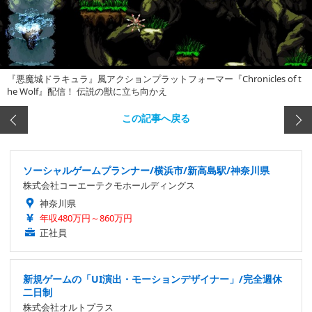
『悪魔城ドラキュラ』風アクションプラットフォーマー『Chronicles of t
he Wolf』配信！ 伝説の獣に立ち向かえ
この記事へ戻る
ソーシャルゲームプランナー/横浜市/新高島駅/神奈川県
株式会社コーエーテクモホールディングス
神奈川県
年収480万円～860万円
正社員
新規ゲームの「UI演出・モーションデザイナー」/完全週休
二日制
株式会社オルトプラス