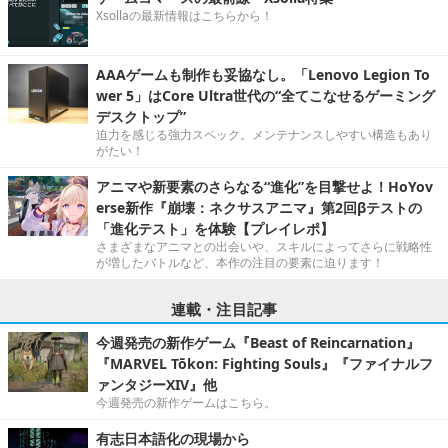
Xsollaの最新情報はこちらから！
AAAゲームも制作も妥協なし。「Lenovo Legion To
wer 5」はCore Ultra世代の“全てこなせるゲーミング
デスクトップ”
迫力を感じる強力スペック。メンテナンスしやすい構造もあり
がたい！
アニマや新要素のさらなる“進化”を目撃せよ！HoYov
erse新作『崩壊：ネクサスアニマ』第2回βテストの
「進化テスト」を体験【プレイレポ】
さまざまなアニマとの出会いや、スキルによってさらに戦略性
が増したバトルなど、本作の注目の要素に迫ります！
連載・注目記事
今週発売の新作ゲーム『Beast of Reincarnation』
『MARVEL Tōkon: Fighting Souls』『ファイナルフ
ァンタジーXIV』他
今週発売の新作ゲームはこちら。
有志日本語化の現場から