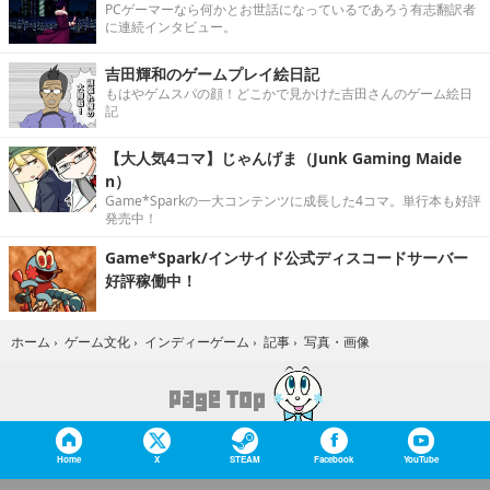
PCゲーマーなら何かとお世話になっているであろう有志翻訳者
に連続インタビュー。
吉田輝和のゲームプレイ絵日記
もはやゲムスパの顔！どこかで見かけた吉田さんのゲーム絵日
記
【大人気4コマ】じゃんげま（Junk Gaming Maide
n）
Game*Sparkの一大コンテンツに成長した4コマ。単行本も好評
発売中！
Game*Spark/インサイド公式ディスコードサーバー
好評稼働中！
写真・画像
ホーム
›
ゲーム文化
›
インディーゲーム
›
記事
›
Home
X
STEAM
Facebook
YouTube