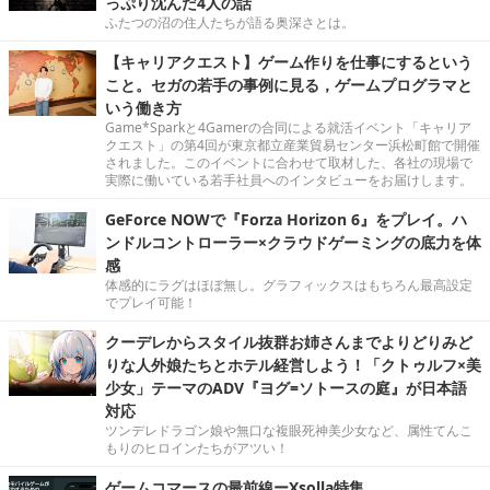
っぷり沈んだ4人の話
ふたつの沼の住人たちが語る奥深さとは。
【キャリアクエスト】ゲーム作りを仕事にするという
こと。セガの若手の事例に見る，ゲームプログラマと
いう働き方
Game*Sparkと4Gamerの合同による就活イベント「キャリア
クエスト」の第4回が東京都立産業貿易センター浜松町館で開催
されました。このイベントに合わせて取材した、各社の現場で
実際に働いている若手社員へのインタビューをお届けします。
GeForce NOWで『Forza Horizon 6』をプレイ。ハ
ンドルコントローラー×クラウドゲーミングの底力を体
感
体感的にラグはほぼ無し。グラフィックスはもちろん最高設定
でプレイ可能！
クーデレからスタイル抜群お姉さんまでよりどりみど
りな人外娘たちとホテル経営しよう！「クトゥルフ×美
少女」テーマのADV『ヨグ=ソトースの庭』が日本語
対応
ツンデレドラゴン娘や無口な複眼死神美少女など、属性てんこ
もりのヒロインたちがアツい！
ゲームコマースの最前線ーXsolla特集