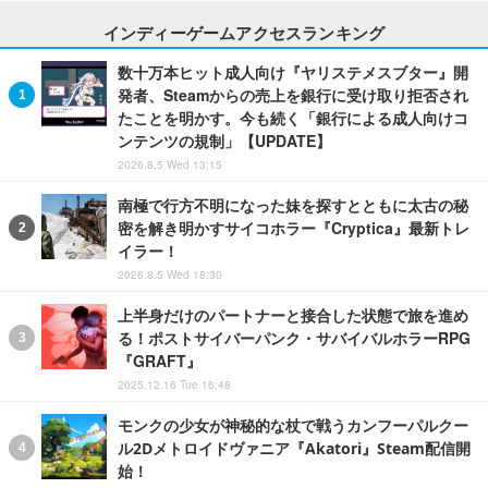
インディーゲームアクセスランキング
数十万本ヒット成人向け『ヤリステメスブター』開
発者、Steamからの売上を銀行に受け取り拒否され
たことを明かす。今も続く「銀行による成人向けコ
ンテンツの規制」【UPDATE】
2026.8.5 Wed 13:15
南極で行方不明になった妹を探すとともに太古の秘
密を解き明かすサイコホラー『Cryptica』最新トレ
イラー！
2026.8.5 Wed 18:30
上半身だけのパートナーと接合した状態で旅を進め
る！ポストサイバーパンク・サバイバルホラーRPG
『GRAFT』
2025.12.16 Tue 16:48
モンクの少女が神秘的な杖で戦うカンフーパルクー
ル2Dメトロイドヴァニア『Akatori』Steam配信開
始！