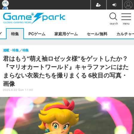
search
menu
グ
特集
PCゲーム
家庭用ゲーム
セール/無料
カルチャ
連載・特集
特集
君はもう“萌え袖ロゼッタ様”をゲットしたか？
『マリオカートワールド』キャラファンにはた
まらない衣装たちを撮りまくる 6枚目の写真・
画像
2025.6.22 Sun 11:00