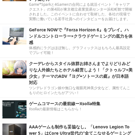
Game*Sparkと4Gamerの合同による就活イベント「キャリア
クエスト」の第4回が東京都立産業貿易センター浜松町館で開催
されました。このイベントに合わせて取材した、各社の現場で
実際に働いている若手社員へのインタビューをお届けします。
GeForce NOWで『Forza Horizon 6』をプレイ。ハ
ンドルコントローラー×クラウドゲーミングの底力を体
感
体感的にラグはほぼ無し。グラフィックスはもちろん最高設定
でプレイ可能！
クーデレからスタイル抜群お姉さんまでよりどりみど
りな人外娘たちとホテル経営しよう！「クトゥルフ×美
少女」テーマのADV『ヨグ=ソトースの庭』が日本語
対応
ツンデレドラゴン娘や無口な複眼死神美少女など、属性てんこ
もりのヒロインたちがアツい！
ゲームコマースの最前線ーXsolla特集
Xsollaの最新情報はこちらから！
AAAゲームも制作も妥協なし。「Lenovo Legion To
wer 5」はCore Ultra世代の“全てこなせるゲーミング