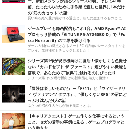
ー。新旧スタッフが語るシリーズの魂。そして41年
前、たった1人のために手作業で直した世界に1本だけ
の“幻のカセット”の話
長い時を経て受け継がれる過去と、新たに生まれるものとは。
ゲームプレイも録画配信もこれ1台。AMD Ryzen™ AI
プロセッサ搭載の「G TUNE P5-A7G60BK-D」で『Fo
rza Horizon 6』の世界を駆け回る
ゲーム＆制作の拠点となるノートPCで話題のレースタイトルを
プレイ。放熱性能もチェックしました！
シリーズ第1作が現行機向けに復活！懐かしくも色褪せ
ない『カルドセプト ザ ファースト』遊びやすい機能も
搭載で、あらためて“原典”に触れるのにぴったり
シリーズ第1作が現行機向けの新機能を備えて復活！
「冒険は楽しいものだ」 ─『FF11』と『ウィザードリ
ィ ヴァリアンツ ダフネ』、"優しくないRPG"の沼にど
っぷり沈んだ4人の話
ふたつの沼の住人たちが語る奥深さとは。
【キャリアクエスト】ゲーム作りを仕事にするという
こと。セガの若手の事例に見る，ゲームプログラマと
いう働き方