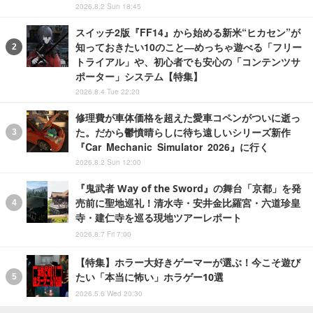
2026.8.2 Sun 18:45
スイッチ2版『FF14』から始める新米“ヒカセン”が
知っておきたい10のこと―めっちゃ遊べる「フリー
トライアル」や、初心者でも安心の「コンテンツサ
ポーター」システム【特集】
2026.8.4 Tue 22:20
修理費が車体価格を超えた愛車コペンがついに逝っ
た。だから鬱憤晴らしに待ち遠しいシリーズ新作
『Car Mechanic Simulator 2026』に行く
2026.8.2 Sun 12:00
『鬼武者 Way of the Sword』の舞台「京都」を発
売前に聖地巡礼！清水寺・安井金比羅宮・六道珍皇
寺・建仁寺を巡る現地ツアーレポート
2026.8.7 Fri 7:00
【特集】ホラー大好きゲーマーが選ぶ！今こそ遊び
たい「本当に怖い」ホラゲー10選
2026.5.6 Wed 20:30