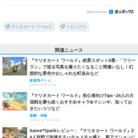
Sponsored by
マリオカート ワールド
トピックス
関連ニュース
『マリオカート ワールド』絶景スポット6選─「フリー
ラン」で巡る写真を撮りたくなること間違いなし！幻
想的な景色やおしゃれな町並みなど
家庭用ゲーム
2025.6.6 Fri 13:45
『マリオカート ワールド』初心者向けTips─24人の大
混戦を勝ち抜くおすすめキャラ&マシンや、知ってお
きたいコツなど
連載・特集
2025.6.10 Tue 15:24
Game*Sparkレビュー：『マリオカート ワールド』2
4人対戦で加速するハチャメチャ感と、新アクションに