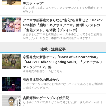
デスクトップ”
迫力を感じる強力スペック。メンテナンスしやすい構造もあり
がたい！
アニマや新要素のさらなる“進化”を目撃せよ！HoYov
erse新作『崩壊：ネクサスアニマ』第2回βテストの
「進化テスト」を体験【プレイレポ】
さまざまなアニマとの出会いや、スキルによってさらに戦略性
が増したバトルなど、本作の注目の要素に迫ります！
連載・注目記事
今週発売の新作ゲーム『Beast of Reincarnation』
『MARVEL Tōkon: Fighting Souls』『ファイナルフ
ァンタジーXIV』他
今週発売の新作ゲームはこちら。
有志日本語化の現場から
PCゲーマーなら何かとお世話になっているであろう有志翻訳者
に連続インタビュー。
吉田輝和のゲームプレイ絵日記
もはやゲムスパの顔！どこかで見かけた吉田さんのゲーム絵日
記