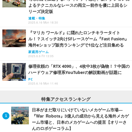
よるテクニカルなレースの両立―前作を優に上回るシ
リーズ決定版
連載・特集
2025.6.16 Mon 18:30
『マリカ ワールド』に隠れたロンチキラータイト
ル！？スイッチ2向けSFレースゲーム『Fast Fusion』
海外eショップ販売ランキングで1位など注目集める
家庭用ゲーム
2025.6.6 Fri 13:05
修理依頼の「RTX 4090」、4枚中3枚が偽物！？中国の
ハードウェア修理系YouTuberの解説動画が話題に
PC
2025.6.16 Mon 11:46
特集アクセスランキング
日本がまだ取りにいけていないメカゲーム市場―
『War Robots』3億人の成功から見える海外メカゲ
ーム市場と、日本のメカゲームへの提言【オリーさ
んのロボゲーコラム】