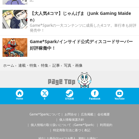
【大人気4コマ】じゃんげま（Junk Gaming Maide
n）
Game*Sparkの一大コンテンツに成長した4コマ。単行本も好評
発売中！
Game*Spark/インサイド公式ディスコードサーバー
好評稼働中！
写真・画像
ホーム
›
連載・特集
›
特集
›
記事
›
Home
X
STEAM
Facebook
YouTube
Game*Sparkについて
お問合せ
広告掲載
会社概要
個人情報保護方針
個人情報の取り扱いについて（Game*Spark）
利用規約
特定商取引法に基づく表記
紹介した商品/サービスを購入、契約した場合に、