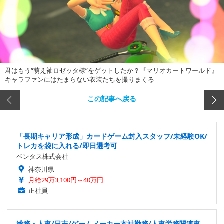
君はもう“萌え袖ロゼッタ様”をゲットしたか？『マリオカートワールド』
キャラファンにはたまらない衣装たちを撮りまくる
この記事へ戻る
「長期キャリア形成」カードゲーム封入スタッフ/未経験OK/
トレカを袋に入れる/即日選考可
ベンタス株式会社
神奈川県
月給29万3,100円～40万円
正社員
総務・人事/日吉/ゲームメーカー本社勤務/人事労務関連事