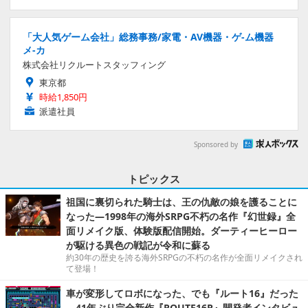
「大人気ゲーム会社」総務事務/家電・AV機器・ゲ-ム機器
メ-カ
株式会社リクルートスタッフィング
東京都
時給1,850円
派遣社員
Sponsored by
トピックス
祖国に裏切られた騎士は、王の仇敵の娘を護ることに
なった―1998年の海外SRPG不朽の名作『幻世録』全
面リメイク版、体験版配信開始。ダーティーヒーロー
が駆ける異色の戦記が令和に蘇る
約30年の歴史を誇る海外SRPGの不朽の名作が全面リメイクされ
て登場！
車が変形してロボになった、でも『ルート16』だった
―41年ぶり完全新作『ROUTE16R』開発者インタビュ