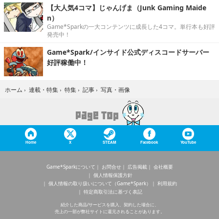
【大人気4コマ】じゃんげま（Junk Gaming Maide
n）
Game*Sparkの一大コンテンツに成長した4コマ。単行本も好評
発売中！
Game*Spark/インサイド公式ディスコードサーバー
好評稼働中！
写真・画像
ホーム
›
連載・特集
›
特集
›
記事
›
Home
X
STEAM
Facebook
YouTube
Game*Sparkについて
お問合せ
広告掲載
会社概要
個人情報保護方針
個人情報の取り扱いについて（Game*Spark）
利用規約
特定商取引法に基づく表記
紹介した商品/サービスを購入、契約した場合に、
売上の一部が弊社サイトに還元されることがあります。