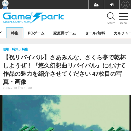
search
menu
グ
特集
PCゲーム
家庭用ゲーム
セール/無料
カルチャ
連載・特集
特集
【祝リバイバル】さあみんな、さくら亭で乾杯
しようぜ！『悠久幻想曲リバイバル』にむけて
作品の魅力を紹介させてください 47枚目の写
真・画像
2025.7.10 Thu 12:30