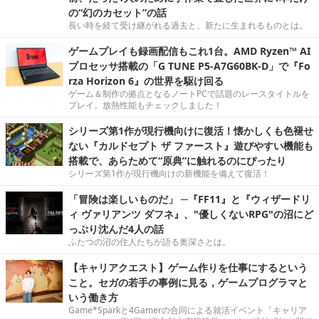
の“幻のカセット”の話
長い時を経て受け継がれる過去と、新たに生まれるものとは。
ゲームプレイも録画配信もこれ1台。AMD Ryzen™ AI
プロセッサ搭載の「G TUNE P5-A7G60BK-D」で『Fo
rza Horizon 6』の世界を駆け回る
ゲーム＆制作の拠点となるノートPCで話題のレースタイトルを
プレイ。放熱性能もチェックしました！
シリーズ第1作が現行機向けに復活！懐かしくも色褪せ
ない『カルドセプト ザ ファースト』遊びやすい機能も
搭載で、あらためて“原典”に触れるのにぴったり
シリーズ第1作が現行機向けの新機能を備えて復活！
「冒険は楽しいものだ」 ─『FF11』と『ウィザードリ
ィ ヴァリアンツ ダフネ』、"優しくないRPG"の沼にど
っぷり沈んだ4人の話
ふたつの沼の住人たちが語る奥深さとは。
【キャリアクエスト】ゲーム作りを仕事にするという
こと。セガの若手の事例に見る，ゲームプログラマと
いう働き方
Game*Sparkと4Gamerの合同による就活イベント「キャリア