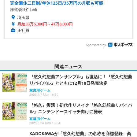
完全週休二日制/年休125日/35万円の月収も可能
株式会社C-Link
埼玉県
月給33万6,000円～41万8,000円
正社員
Sponsored by
関連ニュース
『悠久幻想曲アンサンブル』も復活に！『悠久幻想曲
リバイバル』とともに12月18日発売決定
家庭用ゲーム
2025.7.7 Mon 16:30
『悠久』復活！初代作リメイク『悠久幻想曲リバイバ
ル』ニンテンドースイッチ向けに発表
家庭用ゲーム
2025.6.30 Mon 16:24
KADOKAWAが「悠久幻想曲」の名称を商標登録―商