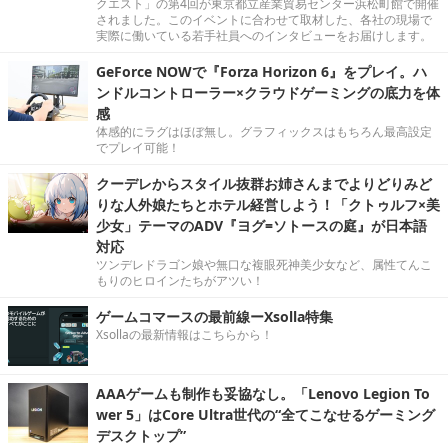
クエスト」の第4回が東京都立産業貿易センター浜松町館で開催
されました。このイベントに合わせて取材した、各社の現場で
実際に働いている若手社員へのインタビューをお届けします。
GeForce NOWで『Forza Horizon 6』をプレイ。ハ
ンドルコントローラー×クラウドゲーミングの底力を体
感
体感的にラグはほぼ無し。グラフィックスはもちろん最高設定
でプレイ可能！
クーデレからスタイル抜群お姉さんまでよりどりみど
りな人外娘たちとホテル経営しよう！「クトゥルフ×美
少女」テーマのADV『ヨグ=ソトースの庭』が日本語
対応
ツンデレドラゴン娘や無口な複眼死神美少女など、属性てんこ
もりのヒロインたちがアツい！
ゲームコマースの最前線ーXsolla特集
Xsollaの最新情報はこちらから！
AAAゲームも制作も妥協なし。「Lenovo Legion To
wer 5」はCore Ultra世代の“全てこなせるゲーミング
デスクトップ”