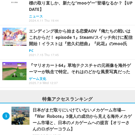
標の取り直しか、新たな“mooゲー”登場なるか？【UP
DATE】
ニュース
2024.4.11 Thu 19:44
エンディング後から始まる恋愛ADV『俺たちの戦いは
これからだ！ episode 1』Steam/スイッチ向けに配信
開始！イラストは『悠久幻想曲』『此花』のmoo氏
PC
2021.7.15 Thu 17:45
『マリオカート64』草地テクスチャの元画像を海外ゲ
ーマーが執念で特定。それはのどかな風景写真だった
ゲーム文化
2025.7.9 Wed 12:07
特集アクセスランキング
日本がまだ取りにいけていないメカゲーム市場―
『War Robots』3億人の成功から見える海外メカゲ
ーム市場と、日本のメカゲームへの提言【オリーさ
んのロボゲーコラム】