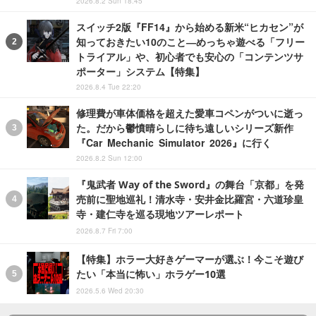
2026.8.2 Sun 18:45
スイッチ2版『FF14』から始める新米“ヒカセン”が
知っておきたい10のこと―めっちゃ遊べる「フリー
トライアル」や、初心者でも安心の「コンテンツサ
ポーター」システム【特集】
2026.8.4 Tue 22:20
修理費が車体価格を超えた愛車コペンがついに逝っ
た。だから鬱憤晴らしに待ち遠しいシリーズ新作
『Car Mechanic Simulator 2026』に行く
2026.8.2 Sun 12:00
『鬼武者 Way of the Sword』の舞台「京都」を発
売前に聖地巡礼！清水寺・安井金比羅宮・六道珍皇
寺・建仁寺を巡る現地ツアーレポート
2026.8.7 Fri 7:00
【特集】ホラー大好きゲーマーが選ぶ！今こそ遊び
たい「本当に怖い」ホラゲー10選
2026.5.6 Wed 20:30