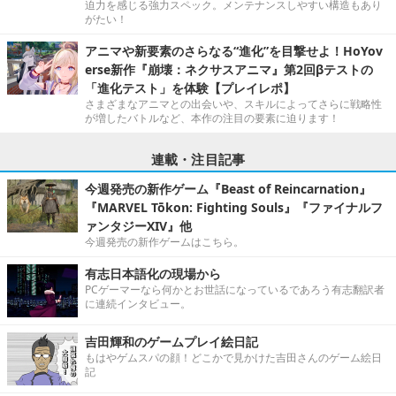
迫力を感じる強力スペック。メンテナンスしやすい構造もあり
がたい！
アニマや新要素のさらなる“進化”を目撃せよ！HoYov
erse新作『崩壊：ネクサスアニマ』第2回βテストの
「進化テスト」を体験【プレイレポ】
さまざまなアニマとの出会いや、スキルによってさらに戦略性
が増したバトルなど、本作の注目の要素に迫ります！
連載・注目記事
今週発売の新作ゲーム『Beast of Reincarnation』
『MARVEL Tōkon: Fighting Souls』『ファイナルフ
ァンタジーXIV』他
今週発売の新作ゲームはこちら。
有志日本語化の現場から
PCゲーマーなら何かとお世話になっているであろう有志翻訳者
に連続インタビュー。
吉田輝和のゲームプレイ絵日記
もはやゲムスパの顔！どこかで見かけた吉田さんのゲーム絵日
記