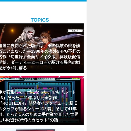
TOPICS
祖国に裏切られた騎士は、王の仇敵の娘を護
ることになった―1998年の海外SRPG不朽の
名作『幻世録』全面リメイク版、体験版配信
開始。ダーティーヒーローが駆ける異色の戦
記が令和に蘇る
車が変形してロボになった、でも『ルート
16』だった―41年ぶり完全新作
『ROUTE16R』開発者インタビュー。新旧
スタッフが語るシリーズの魂。そして41年
前、たった1人のために手作業で直した世界
に1本だけの“幻のカセット”の話