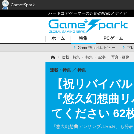
Game*Spark
ハードコアゲーマーのためのWebメディア
ホーム
特集
PCゲーム
Game*Sparkレビュー
プ
ホーム
›
連載・特集
›
特集
›
記事
›
写真・画像
連載・特集
特集
【祝リバイバル
『悠久幻想曲リ
てください 6
『悠久幻想曲アンサンブルRe:R』も発表