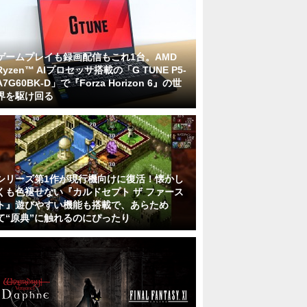
ゲームプレイも録画配信もこれ1台。AMD
Ryzen™ AIプロセッサ搭載の「G TUNE P5-
A7G60BK-D」で『Forza Horizon 6』の世
界を駆け回る
シリーズ第1作が現行機向けに復活！懐かし
くも色褪せない『カルドセプト ザ ファース
ト』遊びやすい機能も搭載で、あらため
て“原典”に触れるのにぴったり