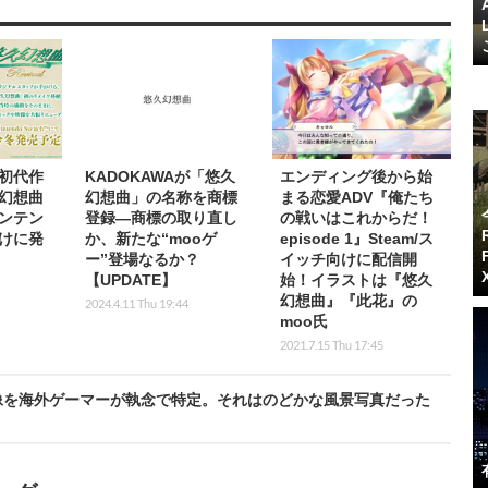
初代作
KADOKAWAが「悠久
エンディング後から始
幻想曲
幻想曲」の名称を商標
まる恋愛ADV『俺たち
ンテン
登録―商標の取り直し
の戦いはこれからだ！
けに発
か、新たな“mooゲ
episode 1』Steam/ス
ー”登場なるか？
イッチ向けに配信開
【UPDATE】
始！イラストは『悠久
幻想曲』『此花』の
2024.4.11 Thu 19:44
moo氏
2021.7.15 Thu 17:45
像を海外ゲーマーが執念で特定。それはのどかな風景写真だった