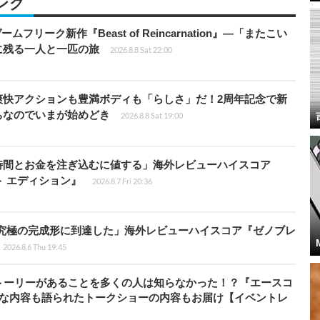
ング
ームフリーク新作『Beast of Reincarnation』―「またこい
に残る一人と一匹の旅
2026.8.8 Sat 22:00
爽快アクションも豊満ボディも「らしさ」だ！2周年記念で新
ちなのでいまが始めどき
2026.8.8 Sat 19:00
時間とお金を注ぎ込むに値する」海外レビューハイスコア
ート エディション』
2026.8.7 Fri 20:36
に究極の完成形に到達した」海外レビューハイスコア『ゼノブレ
2026.8.6 Thu 19:45
トーリーがあることを多くの人は知らなかった！？『エースコ
的な内容も語られたトークショーの内容もお届け【イベントレ