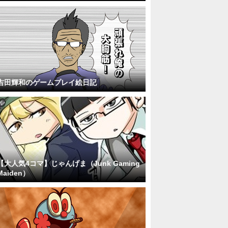
吉田輝和のゲームプレイ絵日記
【大人気4コマ】じゃんげま（Junk Gaming
Maiden）