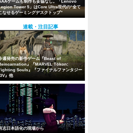
AAAゲームも制作も妥協なし。「Lenovo
Legion Tower 5」はCore Ultra世代の“全て
こなせるゲーミングデスクトップ”
連載・注目記事
今週発売の新作ゲーム『Beast of
Reincarnation』『MARVEL Tōkon:
Fighting Souls』『ファイナルファンタジー
XIV』他
有志日本語化の現場から