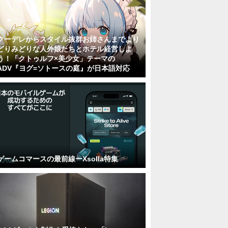
クーデレからスタイル抜群お姉さんまでより
どりみどりな人外娘たちとホテル経営しよ
う！「クトゥルフ×美少女」テーマの
ADV『ヨグ=ソトースの庭』が日本語対応
ゲームコマースの最前線ーXsolla特集