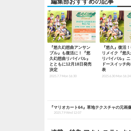
編集部おすすめの記事
『悠久幻想曲アンサン
『悠久』復活！
ブル』も復活に！『悠
リメイク『悠久
久幻想曲リバイバル』
リバイバル』ニ
とともに12月18日発売
ドースイッチ向
決定
表
2025.7.7 Mon 16:30
2025.6.30 Mon 16:24
『マリオカート64』草地テクスチャの元画
2025.7.9 Wed 12:07