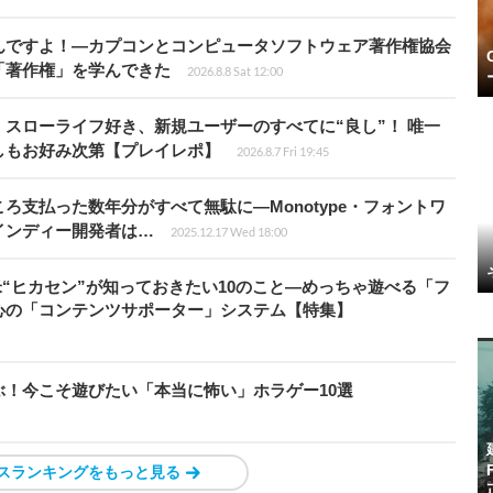
んですよ！―カプコンとコンピュータソフトウェア著作権協会
「著作権」を学んできた
2026.8.8 Sat 12:00
スローライフ好き、新規ユーザーのすべてに“良し”！ 唯一
しもお好み次第【プレイレポ】
2026.8.7 Fri 19:45
ろ支払った数年分がすべて無駄に―Monotype・フォントワ
インディー開発者は…
2025.12.17 Wed 18:00
米“ヒカセン”が知っておきたい10のこと―めっちゃ遊べる「フ
心の「コンテンツサポーター」システム【特集】
！今こそ遊びたい「本当に怖い」ホラゲー10選
スランキングをもっと見る