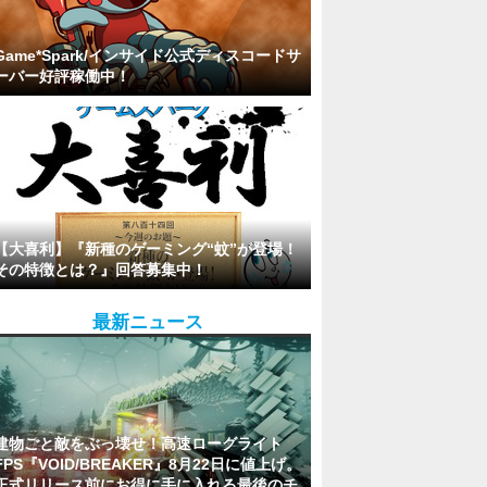
Game*Spark/インサイド公式ディスコードサ
ーバー好評稼働中！
【大喜利】『新種のゲーミング“蚊”が登場！
その特徴とは？』回答募集中！
最新ニュース
建物ごと敵をぶっ壊せ！高速ローグライト
FPS『VOID/BREAKER』8月22日に値上げ。
正式リリース前にお得に手に入れる最後のチ