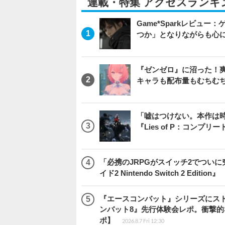
連載・特集 アクセスランキ
Game*Sparkレビュー：ゲ
つか」となりながらも心
『ゼンゼロ』に沼った！
キャラも配布量もむちむ
「嘘はつけない。本作は
『Lies of P：コンプリ
「必携のJRPGがスイッチ2でつい
イド2 Nintendo Switch 2 Edition』
『エースコンバット』シリーズにス
ンバット8』先行体験会レポ。衝撃
ポ】
2026.8.7 Fri 12:30