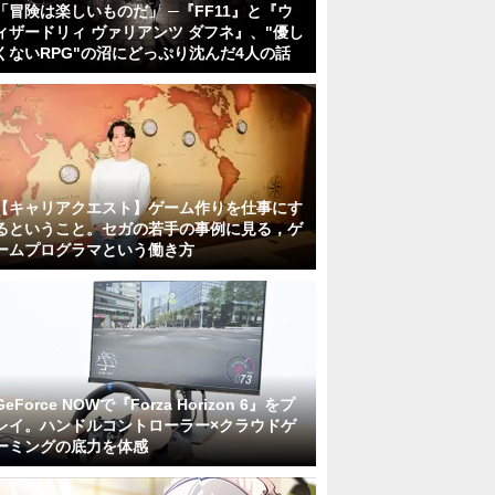
「冒険は楽しいものだ」 ─『FF11』と『ウ
ィザードリィ ヴァリアンツ ダフネ』、"優し
くないRPG"の沼にどっぷり沈んだ4人の話
【キャリアクエスト】ゲーム作りを仕事にす
るということ。セガの若手の事例に見る，ゲ
ームプログラマという働き方
GeForce NOWで『Forza Horizon 6』をプ
レイ。ハンドルコントローラー×クラウドゲ
ーミングの底力を体感