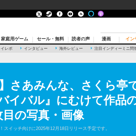
家庭用ゲーム
セール・無料
読者の声
漫画
イン
レイレポ
インタビュー
海外レビュー
注目インディーミニ問
】さあみんな、さくら亭
バイバル』にむけて作品
2枚目の写真・画像
！スイッチ向けに2025年12月18日リリース予定です。