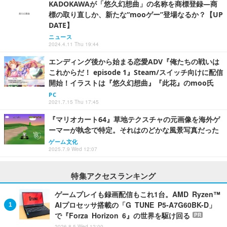
KADOKAWAが「悠久幻想曲」の名称を商標登録―商
標の取り直しか、新たな“mooゲー”登場なるか？【UP
DATE】
ニュース
2024.4.11 Thu 19:44
エンディング後から始まる恋愛ADV『俺たちの戦いは
これからだ！ episode 1』Steam/スイッチ向けに配信
開始！イラストは『悠久幻想曲』『此花』のmoo氏
PC
2021.7.15 Thu 17:45
『マリオカート64』草地テクスチャの元画像を海外ゲ
ーマーが執念で特定。それはのどかな風景写真だった
ゲーム文化
2025.7.9 Wed 12:07
特集アクセスランキング
ゲームプレイも録画配信もこれ1台。AMD Ryzen™
AIプロセッサ搭載の「G TUNE P5-A7G60BK-D」
で『Forza Horizon 6』の世界を駆け回る
PR
2026.8.5 Wed 12:00