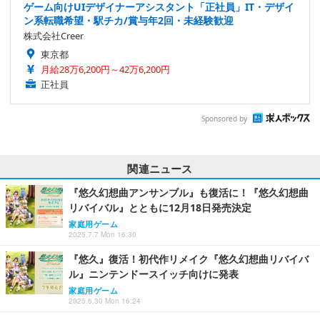
ゲーム向けUIデザイナーアシスタント「正社員」IT・デザイ
ン系転職希望・駅チカ/賞与年2回・未経験歓迎
株式会社Creer
東京都
月給28万6,200円～42万6,200円
正社員
Sponsored by
関連ニュース
『悠久幻想曲アンサンブル』も復活に！『悠久幻想曲
リバイバル』とともに12月18日発売決定
家庭用ゲーム
2025.7.7 Mon 16:30
『悠久』復活！初代作リメイク『悠久幻想曲リバイバ
ル』ニンテンドースイッチ向けに発表
家庭用ゲーム
2025.6.30 Mon 16:24