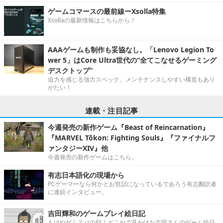
ゲームコマースの最前線ーXsolla特集
Xsollaの最新情報はこちらから！
AAAゲームも制作も妥協なし。「Lenovo Legion To
wer 5」はCore Ultra世代の“全てこなせるゲーミング
デスクトップ”
迫力を感じる強力スペック。メンテナンスしやすい構造もあり
がたい！
連載・注目記事
今週発売の新作ゲーム『Beast of Reincarnation』
『MARVEL Tōkon: Fighting Souls』『ファイナルフ
ァンタジーXIV』他
今週発売の新作ゲームはこちら。
有志日本語化の現場から
PCゲーマーなら何かとお世話になっているであろう有志翻訳者
に連続インタビュー。
吉田輝和のゲームプレイ絵日記
もはやゲムスパの顔！どこかで見かけた吉田さんのゲーム絵日