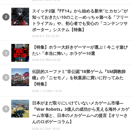
スイッチ2版『FF14』から始める新米“ヒカセン”が
知っておきたい10のこと―めっちゃ遊べる「フリー
トライアル」や、初心者でも安心の「コンテンツサ
ポーター」システム【特集】
2026.8.4 Tue 22:20
【特集】ホラー大好きゲーマーが選ぶ！今こそ遊び
たい「本当に怖い」ホラゲー10選
2026.5.6 Wed 20:30
伝説的スーファミ“非公認”18禁ゲーム『SM調教師
瞳』の「ニセモノ」を秋葉原に買いに行ってみた
【特集】
2026.1.12 Mon 19:00
日本がまだ取りにいけていないメカゲーム市場―
『War Robots』3億人の成功から見える海外メカゲ
ーム市場と、日本のメカゲームへの提言【オリーさ
んのロボゲーコラム】
2026.8.2 Sun 18:45