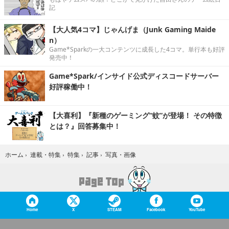
記
【大人気4コマ】じゃんげま（Junk Gaming Maide
n）
Game*Sparkの一大コンテンツに成長した4コマ。単行本も好評
発売中！
Game*Spark/インサイド公式ディスコードサーバー
好評稼働中！
【大喜利】『新種のゲーミング“蚊”が登場！ その特徴
とは？』回答募集中！
写真・画像
ホーム
›
連載・特集
›
特集
›
記事
›
Home
X
STEAM
Facebook
YouTube