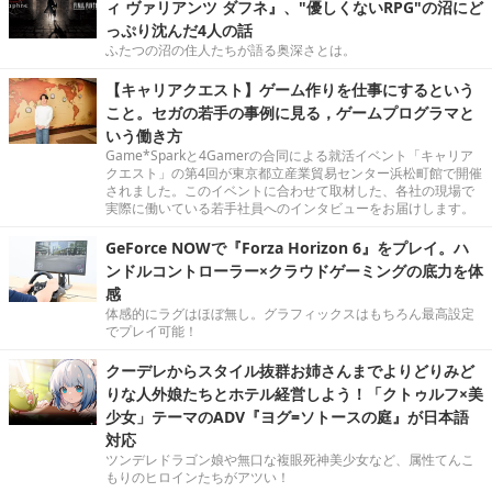
ィ ヴァリアンツ ダフネ』、"優しくないRPG"の沼にど
っぷり沈んだ4人の話
ふたつの沼の住人たちが語る奥深さとは。
【キャリアクエスト】ゲーム作りを仕事にするという
こと。セガの若手の事例に見る，ゲームプログラマと
いう働き方
Game*Sparkと4Gamerの合同による就活イベント「キャリア
クエスト」の第4回が東京都立産業貿易センター浜松町館で開催
されました。このイベントに合わせて取材した、各社の現場で
実際に働いている若手社員へのインタビューをお届けします。
GeForce NOWで『Forza Horizon 6』をプレイ。ハ
ンドルコントローラー×クラウドゲーミングの底力を体
感
体感的にラグはほぼ無し。グラフィックスはもちろん最高設定
でプレイ可能！
クーデレからスタイル抜群お姉さんまでよりどりみど
りな人外娘たちとホテル経営しよう！「クトゥルフ×美
少女」テーマのADV『ヨグ=ソトースの庭』が日本語
対応
ツンデレドラゴン娘や無口な複眼死神美少女など、属性てんこ
もりのヒロインたちがアツい！