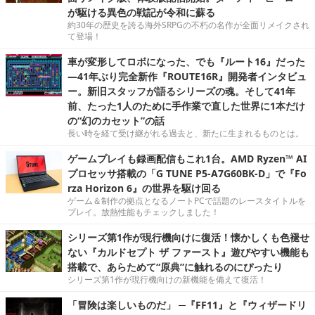
が駆ける異色の戦記が令和に蘇る
約30年の歴史を誇る海外SRPGの不朽の名作が全面リメイクされ
て登場！
車が変形してロボになった、でも『ルート16』だった
―41年ぶり完全新作『ROUTE16R』開発者インタビュ
ー。新旧スタッフが語るシリーズの魂。そして41年
前、たった1人のために手作業で直した世界に1本だけ
の“幻のカセット”の話
長い時を経て受け継がれる過去と、新たに生まれるものとは。
ゲームプレイも録画配信もこれ1台。AMD Ryzen™ AI
プロセッサ搭載の「G TUNE P5-A7G60BK-D」で『Fo
rza Horizon 6』の世界を駆け回る
ゲーム＆制作の拠点となるノートPCで話題のレースタイトルを
プレイ。放熱性能もチェックしました！
シリーズ第1作が現行機向けに復活！懐かしくも色褪せ
ない『カルドセプト ザ ファースト』遊びやすい機能も
搭載で、あらためて“原典”に触れるのにぴったり
シリーズ第1作が現行機向けの新機能を備えて復活！
「冒険は楽しいものだ」 ─『FF11』と『ウィザードリ