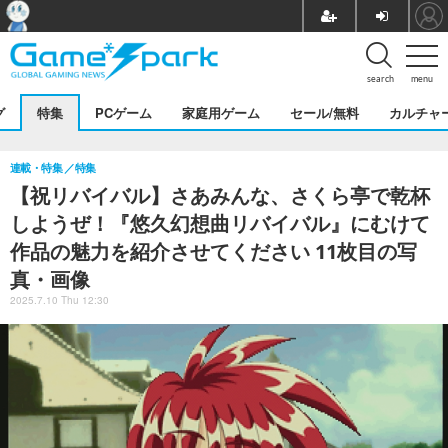
search
menu
グ
特集
PCゲーム
家庭用ゲーム
セール/無料
カルチャ
連載・特集
特集
【祝リバイバル】さあみんな、さくら亭で乾杯
しようぜ！『悠久幻想曲リバイバル』にむけて
作品の魅力を紹介させてください 11枚目の写
真・画像
2025.7.10 Thu 12:30