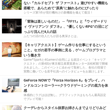
ない『カルドセプト ザ ファースト』遊びやすい機能も
搭載で、あらためて“原典”に触れるのにぴったり
シリーズ第1作が現行機向けの新機能を備えて復活！
「冒険は楽しいものだ」 ─『FF11』と『ウィザードリ
ィ ヴァリアンツ ダフネ』、"優しくないRPG"の沼にど
っぷり沈んだ4人の話
ふたつの沼の住人たちが語る奥深さとは。
【キャリアクエスト】ゲーム作りを仕事にするという
こと。セガの若手の事例に見る，ゲームプログラマと
いう働き方
Game*Sparkと4Gamerの合同による就活イベント「キャリア
クエスト」の第4回が東京都立産業貿易センター浜松町館で開催
されました。このイベントに合わせて取材した、各社の現場で
実際に働いている若手社員へのインタビューをお届けします。
GeForce NOWで『Forza Horizon 6』をプレイ。ハ
ンドルコントローラー×クラウドゲーミングの底力を体
感
体感的にラグはほぼ無し。グラフィックスはもちろん最高設定
でプレイ可能！
クーデレからスタイル抜群お姉さんまでよりどりみど