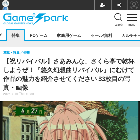
search
menu
グ
特集
PCゲーム
家庭用ゲーム
セール/無料
カルチャ
連載・特集
特集
【祝リバイバル】さあみんな、さくら亭で乾杯
しようぜ！『悠久幻想曲リバイバル』にむけて
作品の魅力を紹介させてください 33枚目の写
真・画像
2025.7.10 Thu 12:30