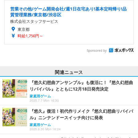
営業その他/ゲーム開発会社/週1日在宅あり!基本定時帰り!品
質管理業務/東京都/渋谷区
株式会社スタッフサービス
東京都
時給1,750円～
Sponsored by
関連ニュース
『悠久幻想曲アンサンブル』も復活に！『悠久幻想曲
リバイバル』とともに12月18日発売決定
家庭用ゲーム
2025.7.7 Mon 16:30
『悠久』復活！初代作リメイク『悠久幻想曲リバイバ
ル』ニンテンドースイッチ向けに発表
家庭用ゲーム
2025.6.30 Mon 16:24