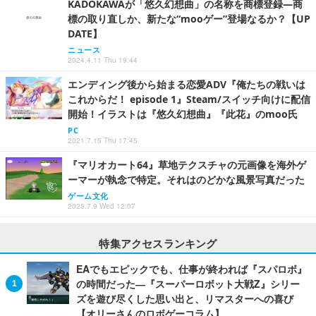
KADOKAWAが「悠久幻想曲」の名称を商標登録―商
標の取り直しか、新たな“mooゲー”登場なるか？【UP
DATE】
ニュース
2024.4.11 Thu 19:44
エンディング後から始まる恋愛ADV『俺たちの戦いは
これからだ！ episode 1』Steam/スイッチ向けに配信
開始！イラストは『悠久幻想曲』『此花』のmoo氏
PC
2021.7.15 Thu 17:45
『マリオカート64』草地テクスチャの元画像を海外ゲ
ーマーが執念で特定。それはのどかな風景写真だった
ゲーム文化
2025.7.9 Wed 12:07
特集アクセスランキング
EAでもエピックでも、仕事が終われば『スパロボ』
の時間だった―『スーパーロボット大戦Z』シリー
ズを遊び尽くした思い出と、リマスターへの喜び
【オリーさんのロボゲーコラム】