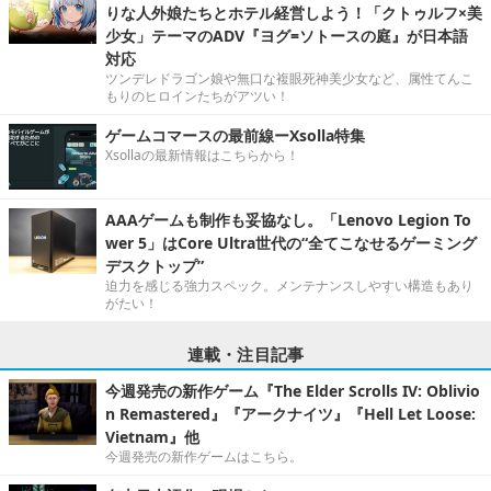
りな人外娘たちとホテル経営しよう！「クトゥルフ×美
少女」テーマのADV『ヨグ=ソトースの庭』が日本語
対応
ツンデレドラゴン娘や無口な複眼死神美少女など、属性てんこ
もりのヒロインたちがアツい！
ゲームコマースの最前線ーXsolla特集
Xsollaの最新情報はこちらから！
AAAゲームも制作も妥協なし。「Lenovo Legion To
wer 5」はCore Ultra世代の“全てこなせるゲーミング
デスクトップ”
迫力を感じる強力スペック。メンテナンスしやすい構造もあり
がたい！
連載・注目記事
今週発売の新作ゲーム『The Elder Scrolls IV: Oblivio
n Remastered』『アークナイツ』『Hell Let Loose:
Vietnam』他
今週発売の新作ゲームはこちら。