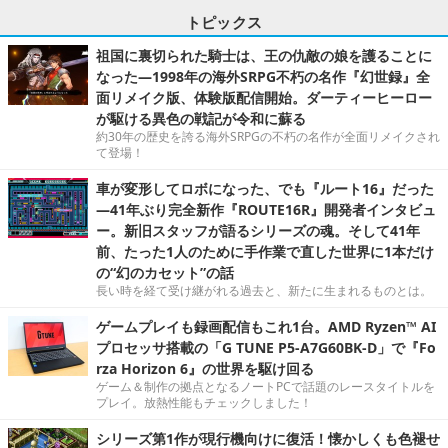
トピックス
祖国に裏切られた騎士は、王の仇敵の娘を護ることに
なった―1998年の海外SRPG不朽の名作『幻世録』全
面リメイク版、体験版配信開始。ダーティーヒーロー
が駆ける異色の戦記が令和に蘇る
約30年の歴史を誇る海外SRPGの不朽の名作が全面リメイクされ
て登場！
車が変形してロボになった、でも『ルート16』だった
―41年ぶり完全新作『ROUTE16R』開発者インタビュ
ー。新旧スタッフが語るシリーズの魂。そして41年
前、たった1人のために手作業で直した世界に1本だけ
の“幻のカセット”の話
長い時を経て受け継がれる過去と、新たに生まれるものとは。
ゲームプレイも録画配信もこれ1台。AMD Ryzen™ AI
プロセッサ搭載の「G TUNE P5-A7G60BK-D」で『Fo
rza Horizon 6』の世界を駆け回る
ゲーム＆制作の拠点となるノートPCで話題のレースタイトルを
プレイ。放熱性能もチェックしました！
シリーズ第1作が現行機向けに復活！懐かしくも色褪せ