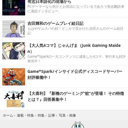
有志日本語化の現場から
PCゲーマーなら何かとお世話になっているであろう有志翻訳者
に連続インタビュー。
吉田輝和のゲームプレイ絵日記
もはやゲムスパの顔！どこかで見かけた吉田さんのゲーム絵日
記
【大人気4コマ】じゃんげま（Junk Gaming Maide
n）
Game*Sparkの一大コンテンツに成長した4コマ。単行本も好評
発売中！
Game*Spark/インサイド公式ディスコードサーバー
好評稼働中！
【大喜利】『新種のゲーミング“蚊”が登場！ その特徴
とは？』回答募集中！
写真・画像
ホーム
›
連載・特集
›
特集
›
記事
›