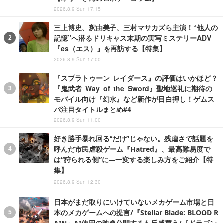
2026.8.9 Sun 17:15
三上博史、釈由美子、三村マサカズら主演！“他人の
記憶”へ潜るドリキャス末期の実写ミステリーADV
『es（エス）』を再訪する【特集】
2026.8.9 Sun 17:00
『スプラトゥーン レイダース』の評価はいかほど？
『鬼武者 Way of the Sword』聖地巡礼に期待の
モバイル向け『幻水』など新作が目白押し！ゲムス
パ注目タイトルまとめ#4
2026.8.9 Sun 11:00
好き勝手暴れ回る“だけ”じゃない。残虐さで話題を
呼んだ市民虐殺ゲーム『Hatred』、最高難易度で
は“狩られる側”に―一変する楽しみ方をご紹介【特
集】
2026.8.9 Sun 12:30
日本がまだ取りにいけていないメカゲーム市場と日
本のメカゲームへの提言/『Stellar Blade: BLOOD R
AIN』AI使用の映像公開するも反感買う/『ドラゴン