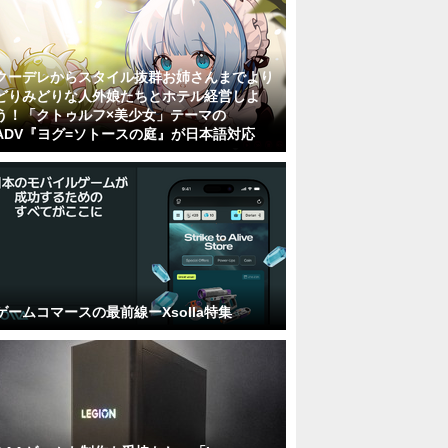
クーデレからスタイル抜群お姉さんまでより
どりみどりな人外娘たちとホテル経営しよ
う！「クトゥルフ×美少女」テーマの
ADV『ヨグ=ソトースの庭』が日本語対応
ゲームコマースの最前線ーXsolla特集