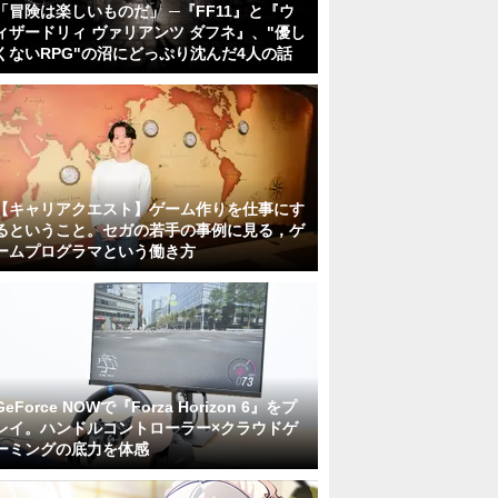
「冒険は楽しいものだ」 ─『FF11』と『ウ
ィザードリィ ヴァリアンツ ダフネ』、"優し
くないRPG"の沼にどっぷり沈んだ4人の話
【キャリアクエスト】ゲーム作りを仕事にす
るということ。セガの若手の事例に見る，ゲ
ームプログラマという働き方
GeForce NOWで『Forza Horizon 6』をプ
レイ。ハンドルコントローラー×クラウドゲ
ーミングの底力を体感