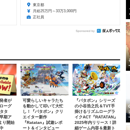
東京都
月給25万円～33万3,000円
正社員
Sponsored by
発者が
可愛らしいキャラたち
『パタポン』シリーズ
ローグ
を動かして叩いて大忙
の小谷浩之氏＆TVT手
ラタタ
し！『パタポン』クリ
掛けるリズムローグラ
て早期ア
エイター新作
イクACT『RATATAN』
より開始
『Ratatan』試遊レポ
2025年内リリース！詳
中
ート＆インタビュー
細ゲーム内容＆最新ト