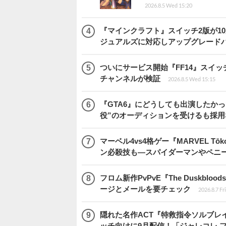
2026.8.5 Wed 15:20
『マインクラフト』スイッチ2版が1
ジュアルズに対応しアップグレード
ついにサービス開始『FF14』スイッ
チャンネルが検証
2026.8.5 Wed 15:15
『GTA6』にどうしても出演したかっ
役”のオーディションを受けるも採用
マーベル4vs4格ゲー『MARVEL 
ン必殺技も―スパイダーマンやペニ
フロム新作PvPvE『The Duskb
ージとメールを要チェック
2026.8.7 Fr
隠れた名作ACT『特救指令ソルブレイ
ッチ向けに9月配信！「ジャレコレ 