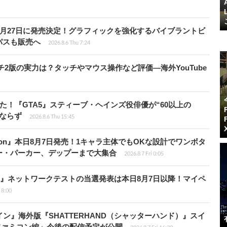
0月27日に発売決定！グラフィックを強化するバイブラントビ
パスも販売へ
2026.8.6 Thu 7:24
チ2版の実力は？タッチやマウス操作など評価―海外YouTube
た！『GTA5』スティーブ・ヘインズ役俳優が“60以上の
ならず
2026.8.6 Thu 15:45
Tōkon』本日8月7日発売！1キャラ主体でもOKな設計でワンボタ
ー・パーカー、デップーまで大集合
2026.8.7 Fri 0:05
loods』ネットワークテストの当選発表は本日8月7日以降！マイペ
i 8:00
ン』海外版『SHATTERHAND（シャッターハンド）』スイ
ファミコン編」今後の配信予定が公開