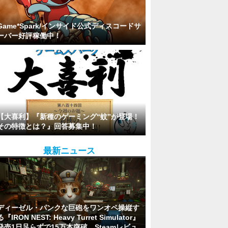
Game*Spark/インサイド公式ディスコードサ
ーバー好評稼働中！
【大喜利】『新種のゲーミング“蚊”が登場！
その特徴とは？』回答募集中！
最新ニュース
ディーゼル・パンクな巨砲をワンオペ操縦す
る『IRON NEST: Heavy Turret Simulator』
発売1日足らずで15万本突破。Steamレビュ