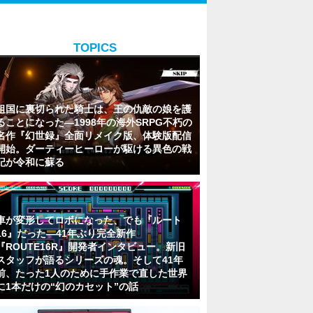
TOPICS
祖国に裏切られた騎士は、王の仇敵の娘を護
ることになった―1998年の海外SRPG不朽の
名作『幻世録』全面リメイク版、体験版配信
開始。ダーティーヒーローが駆ける異色の戦
記が令和に蘇る
車が変形してロボになった、でも『ルート
16』だった―41年ぶり完全新作
『ROUTE16R』開発者インタビュー。新旧
スタッフが語るシリーズの魂。そして41年
前、たった1人のために手作業で直した世界
に1本だけの“幻のカセット”の話