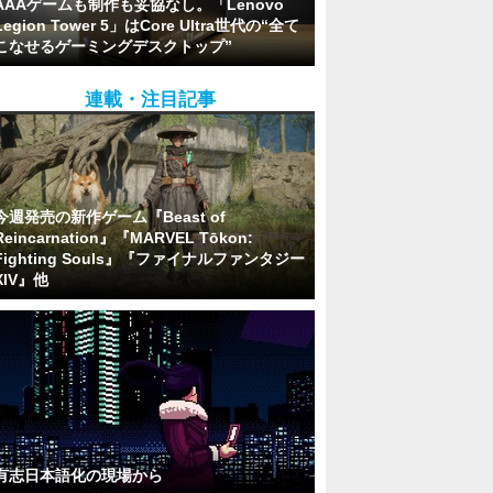
AAAゲームも制作も妥協なし。「Lenovo
Legion Tower 5」はCore Ultra世代の“全て
こなせるゲーミングデスクトップ”
連載・注目記事
今週発売の新作ゲーム『Beast of
Reincarnation』『MARVEL Tōkon:
Fighting Souls』『ファイナルファンタジー
XIV』他
有志日本語化の現場から