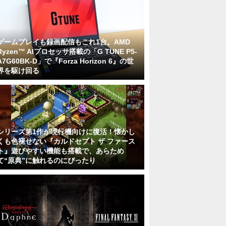
ゲームプレイも録画配信もこれ1台。AMD
Ryzen™ AIプロセッサ搭載の「G TUNE P5-
A7G60BK-D」で『Forza Horizon 6』の世
界を駆け回る
シリーズ第1作が現行機向けに復活！懐かし
くも色褪せない『カルドセプト ザ ファース
ト』遊びやすい機能も搭載で、あらため
て“原典”に触れるのにぴったり