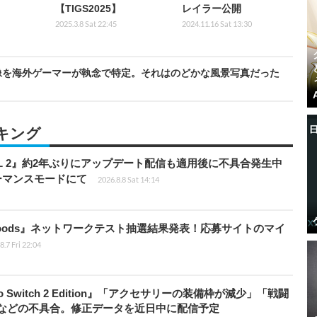
【TIGS2025】
レイラー公開
2025.3.8 Sat 22:45
2024.11.16 Sat 13:30
像を海外ゲーマーが執念で特定。それはのどかな風景写真だった
キング
HILL 2』約2年ぶりにアップデート配信も適用後に不具合発生中
フォーマンスモードにて
2026.8.8 Sat 14:14
kbloods』ネットワークテスト抽選結果発表！応募サイトのマイ
8.7 Fri 22:04
do Switch 2 Edition』「アクセサリーの装備枠が減少」「戦闘
」などの不具合。修正データを近日中に配信予定