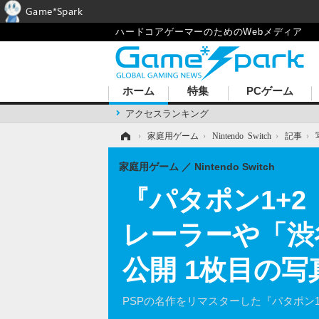
Game*Spark
ハードコアゲーマーのためのWebメディア
ホーム
特集
PCゲーム
アクセスランキング
ホーム
›
家庭用ゲーム
›
Nintendo Switch
›
記事
›
家庭用ゲーム
Nintendo Switch
『パタポン1+2
レーラーや「渋
公開 1枚目の写
PSPの名作をリマスターした『パタポン1+