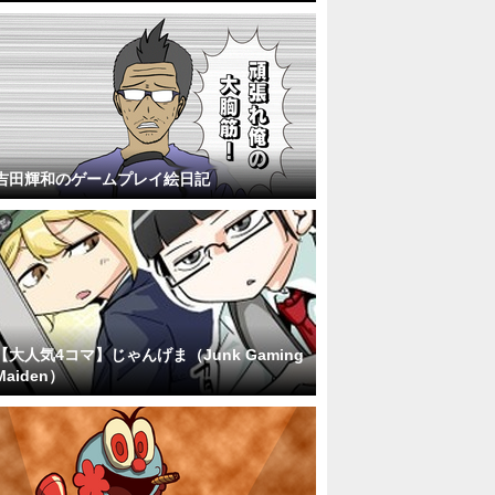
吉田輝和のゲームプレイ絵日記
【大人気4コマ】じゃんげま（Junk Gaming
Maiden）