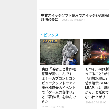
中古スイッチソフト使用でスイッチ2が遠隔
証明必要に
2025.7.10 Thu 21:49
トピックス
実は「若者ほど著作権
モバイル向け新
意識が高い」んです
ってること”が
よ！―カプコンとコン
『幻想水滸伝』
ピュータソフトウェア
想水滸伝 STAR
著作権協会のイベント
LEAP』は「
で「ゲームの音作り」
から」と舐めて
と「著作権」を学んで
ない仕上がり！
きた
2026.8.7 Fri 18:00
2026.8.8 Sat 12:00