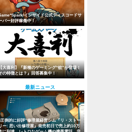
Game*Spark/インサイド公式ディスコードサ
ーバー好評稼働中！
【大喜利】『新種のゲーミング“蚊”が登場！
その特徴とは？』回答募集中！
最新ニュース
“圧倒的に好評”修理屋経営シム『リ・ストー
リー: 思い出修理屋』発売初日で売上約10万
本に到達。レトロなゲーム機や携帯電話、音