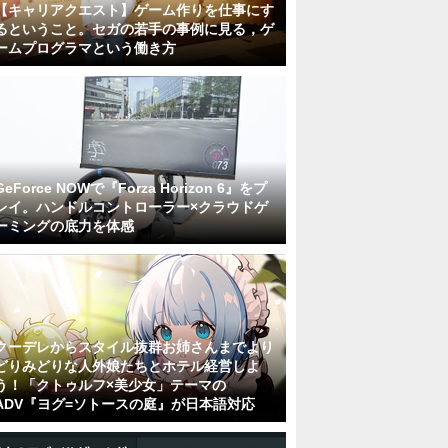
【キャリアクエスト】ゲーム作りを仕事にす
るということ。セガの若手の事例に見る，ゲ
ームプログラマという働き方
GeForce NOWで『Forza Horizon 6』をプ
レイ。ハンドルコントローラー×クラウドゲ
ーミングの底力を体感
クーデレからスタイル抜群お姉さんまでより
どりみどりな人外娘たちとホテル経営しよ
う！「クトゥルフ×美少女」テーマの
ADV『ヨグ=ソトースの庭』が日本語対応