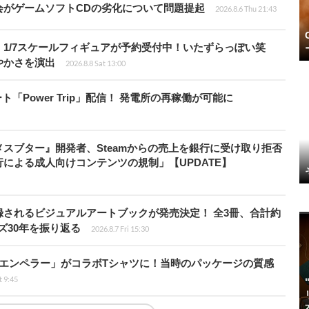
会がゲームソフトCDの劣化について問題提起
2026.8.6 Thu 21:43
1/7スケールフィギュアが予約受付中！いたずらっぽい笑
やかさを演出
2026.8.8 Sat 13:00
ート「Power Trip」配信！ 発電所の再稼働が可能に
スブター』開発者、Steamからの売上を銀行に受け取り拒否
による成人向けコンテンツの規制」【UPDATE】
されるビジュアルアートブックが発売決定！ 全3冊、合計約
ズ30年を振り返る
2026.8.7 Fri 15:30
エンペラー」がコラボTシャツに！当時のパッケージの質感
t 9:45