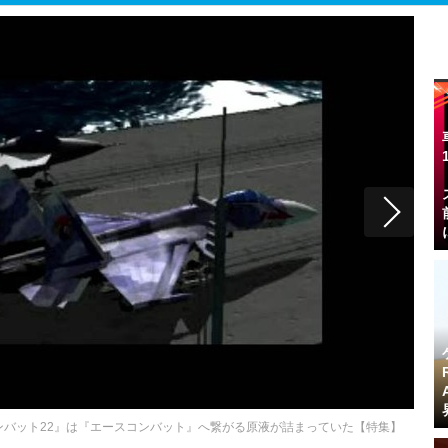
ンバット22』は『エースコンバット』へ繋がる原液が詰まっていた【特集】