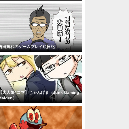
吉田輝和のゲームプレイ絵日記
【大人気4コマ】じゃんげま（Junk Gaming
Maiden）