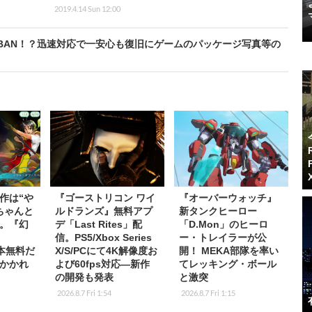
2019.4.14 Sun 12:00
BAN！？迅速対応で一安心も復旧にゲームのパッケージ写真等の
作は“や
『ゴーストリコン ワイ
『オーバーウォッチ』
ちゃんと
ルドランズ』無料アプ
新タンクヒーロー
。『幻
デ「Last Rites」配
「D.Mon」のヒーロ
信。PS5/Xbox Series
ー・トレイラーが公
基本無料だ
X/S/PCにて4K解像度お
開！ MEKA部隊を率い
かかれ
よび60fps対応―新作
てレッキング・ボール
の開発も発表
と激突
2026.8.7 Fri 1:54
2026.8.7 Fri 1:15