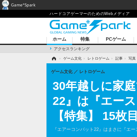
Game*Spark
ハードコアゲーマーのためのWebメディア
ホーム
特集
PCゲーム
アクセスランキング
ホーム
›
ゲーム文化
›
レトロゲーム
›
記事
›
写真
ゲーム文化
レトロゲーム
30年越しに家
22』は『エー
【特集】 15枚
『エアーコンバット22』はまさに『エー