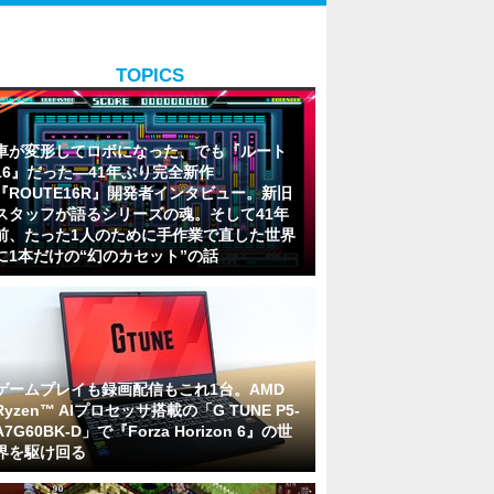
TOPICS
車が変形してロボになった、でも『ルート
16』だった―41年ぶり完全新作
『ROUTE16R』開発者インタビュー。新旧
スタッフが語るシリーズの魂。そして41年
前、たった1人のために手作業で直した世界
に1本だけの“幻のカセット”の話
ゲームプレイも録画配信もこれ1台。AMD
Ryzen™ AIプロセッサ搭載の「G TUNE P5-
A7G60BK-D」で『Forza Horizon 6』の世
界を駆け回る