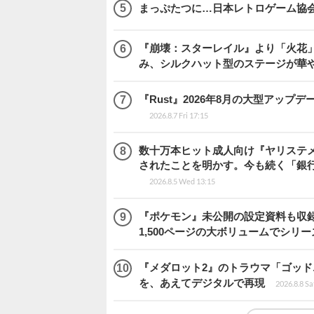
まっぷたつに…日本レトロゲーム協
『崩壊：スターレイル』より「火花」
み、シルクハット型のステージが華
『Rust』2026年8月の大型アップデ
2026.8.7 Fri 17:15
数十万本ヒット成人向け『ヤリステメ
されたことを明かす。今も続く「銀行
2026.8.5 Wed 13:15
『ポケモン』未公開の設定資料も収録
1,500ページの大ボリュームでシリー
『メダロット2』のトラウマ「ゴッド
を、あえてデジタルで再現
2026.8.8 Sa