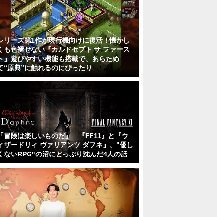
シリーズ第1作が現行機向けに復活！懐かし
くも色褪せない『カルドセプト ザ ファース
ト』遊びやすい機能も搭載で、あらため
て“原典”に触れるのにぴったり
「冒険は楽しいものだ」 ─『FF11』と『ウ
ィザードリィ ヴァリアンツ ダフネ』、"優し
くないRPG"の沼にどっぷり沈んだ4人の話