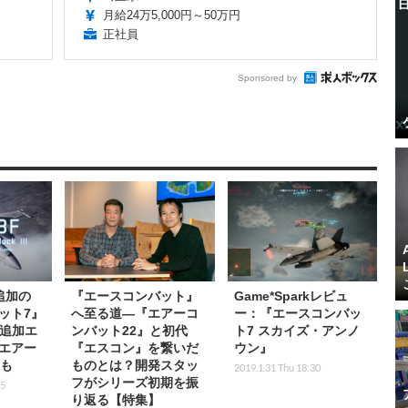
月給24万5,000円～50万円
正社員
Sponsored by
追加の
『エースコンバット』
Game*Sparkレビュ
ット7』
へ至る道―『エアーコ
ー：『エースコンバッ
！追加エ
ンバット22』と初代
ト7 スカイズ・アンノ
エアー
『エスコン』を繋いだ
ウン』
』も
ものとは？開発スタッ
2019.1.31 Thu 18:30
フがシリーズ初期を振
45
り返る【特集】