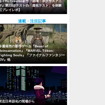
よ！HoYoverse新作『崩壊：ネクサスアニ
マ』第2回βテストの「進化テスト」を体験
【プレイレポ】
連載・注目記事
今週発売の新作ゲーム『Beast of
Reincarnation』『MARVEL Tōkon:
Fighting Souls』『ファイナルファンタジー
XIV』他
有志日本語化の現場から