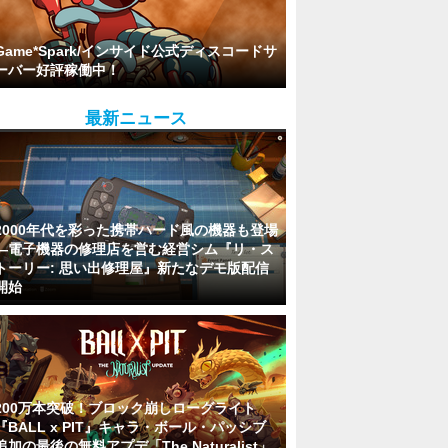
Game*Spark/インサイド公式ディスコードサ
ーバー好評稼働中！
最新ニュース
2000年代を彩った携帯ハード風の機器も登場
―電子機器の修理店を営む経営シム『リ・ス
トーリー: 思い出修理屋』新たなデモ版配信
開始
200万本突破！ブロック崩しローグライト
『BALL x PIT』キャラ・ボール・パッシブ
追加の最後の無料アプデ「The Naturalist」