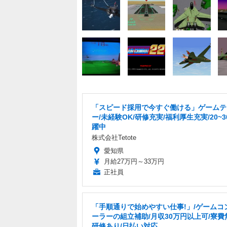
「スピード採用で今すぐ働ける」ゲームテ
ー/未経験OK/研修充実/福利厚生充実/20~
躍中
株式会社Tetote
愛知県
月給27万円～33万円
正社員
「手順通りで始めやすい仕事!」/ゲームコ
ーラーの組立補助/月収30万円以上可/寮費
研修あり/日払い対応