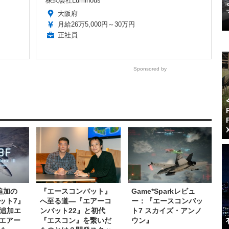
株式会社Luminous
大阪府
月給26万5,000円～30万円
正社員
Sponsored by
追加の
『エースコンバット』
Game*Sparkレビュ
ット7』
へ至る道―『エアーコ
ー：『エースコンバッ
！追加エ
ンバット22』と初代
ト7 スカイズ・アンノ
エアー
『エスコン』を繋いだ
ウン』