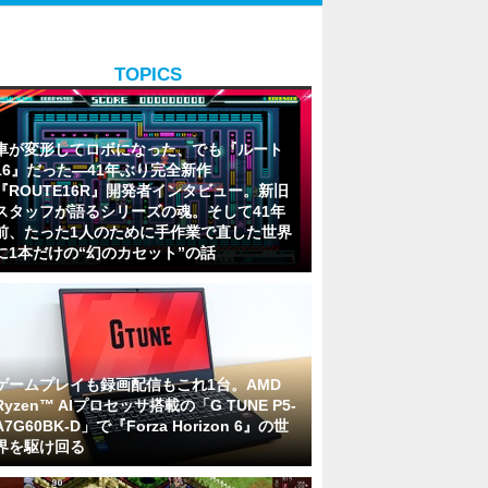
TOPICS
車が変形してロボになった、でも『ルート
16』だった―41年ぶり完全新作
『ROUTE16R』開発者インタビュー。新旧
スタッフが語るシリーズの魂。そして41年
前、たった1人のために手作業で直した世界
に1本だけの“幻のカセット”の話
ゲームプレイも録画配信もこれ1台。AMD
Ryzen™ AIプロセッサ搭載の「G TUNE P5-
A7G60BK-D」で『Forza Horizon 6』の世
界を駆け回る