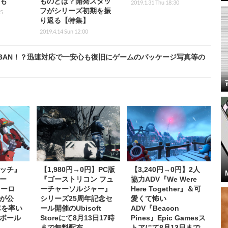
』も
ものとは？開発スタッ
2019.1.31 Thu 18:30
フがシリーズ初期を振
45
り返る【特集】
2019.4.14 Sun 12:00
BAN！？迅速対応で一安心も復旧にゲームのパッケージ写真等の
ッチ』
【1,980円→0円】PC版
【3,240円→0円】2人
ー
『ゴーストリコン フュ
協力ADV『We Were
ヒーロ
ーチャーソルジャー』
Here Together』＆可
が公
シリーズ25周年記念セ
愛くて怖い
隊を率い
ール開催のUbisoft
ADV『Beacon
ボール
Storeにて8月13日17時
Pines』Epic Gamesス
まで無料配布
トアにて8月13日まで