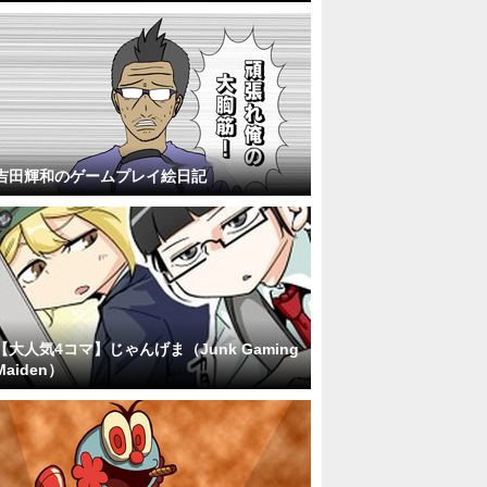
吉田輝和のゲームプレイ絵日記
【大人気4コマ】じゃんげま（Junk Gaming
Maiden）