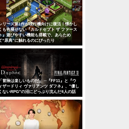
シリーズ第1作が現行機向けに復活！懐かし
くも色褪せない『カルドセプト ザ ファース
ト』遊びやすい機能も搭載で、あらため
て“原典”に触れるのにぴったり
「冒険は楽しいものだ」 ─『FF11』と『ウ
ィザードリィ ヴァリアンツ ダフネ』、"優し
くないRPG"の沼にどっぷり沈んだ4人の話