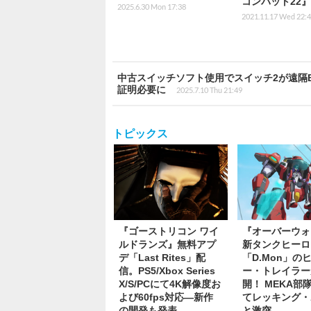
コンバット22
2025.6.30 Mon 17:38
2021.11.17 Wed 22:
中古スイッチソフト使用でスイッチ2が遠隔
証明必要に
2025.7.10 Thu 21:49
トピックス
『ゴーストリコン ワイ
『オーバーウォ
ルドランズ』無料アプ
新タンクヒーロ
デ「Last Rites」配
「D.Mon」の
信。PS5/Xbox Series
ー・トレイラー
X/S/PCにて4K解像度お
開！ MEKA部
よび60fps対応―新作
てレッキング・
の開発も発表
と激突