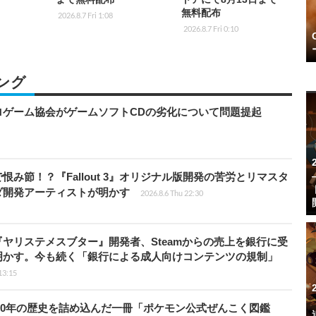
無料配布
2026.8.7 Fri 1:08
2026.8.7 Fri 0:10
ング
ロゲーム協会がゲームソフトCDの劣化について問題提起
み節！？『Fallout 3』オリジナル版開発の苦労とリマスタ
ダ開発アーティストが明かす
2026.8.6 Thu 22:30
ヤリステメスブター』開発者、Steamからの売上を銀行に受
明かす。今も続く「銀行による成人向けコンテンツの規制」
13:15
！30年の歴史を詰め込んだ一冊「ポケモン公式ぜんこく図鑑