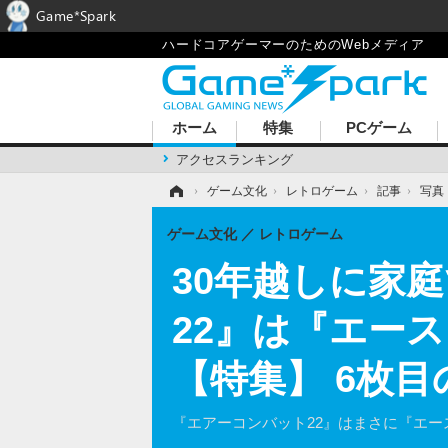
Game*Spark
ハードコアゲーマーのためのWebメディア
ホーム
特集
PCゲーム
アクセスランキング
ホーム
›
ゲーム文化
›
レトロゲーム
›
記事
›
写真
ゲーム文化
レトロゲーム
30年越しに家
22』は『エー
【特集】 6枚
『エアーコンバット22』はまさに『エー