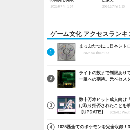
2026.8.7 Fri 1:54
2026.8.7 Fri 1:15
ゲーム文化 アクセスランキ
まっぷたつに…日本レト
2026.8.6 Thu 21:43
ライトの数まで制限ありで恨
ー版への期待。元ベセス
数十万本ヒット成人向け『
け取り拒否されたことを
【UPDATE】
2026.8.5 Wed 
1025匹全てのポケモンを完全収録