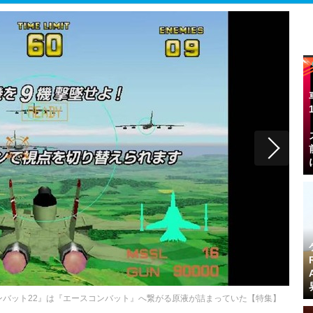
ンバット22』は『エースコンバット』へ繋がる原液が詰まっていた【特集】