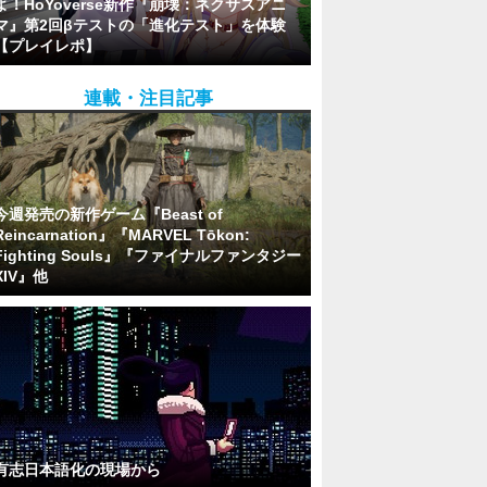
よ！HoYoverse新作『崩壊：ネクサスアニ
マ』第2回βテストの「進化テスト」を体験
【プレイレポ】
連載・注目記事
今週発売の新作ゲーム『Beast of
Reincarnation』『MARVEL Tōkon:
Fighting Souls』『ファイナルファンタジー
XIV』他
有志日本語化の現場から