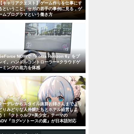
【キャリアクエスト】ゲーム作りを仕事にす
るということ。セガの若手の事例に見る，ゲ
ームプログラマという働き方
GeForce NOWで『Forza Horizon 6』をプ
レイ。ハンドルコントローラー×クラウドゲ
ーミングの底力を体感
クーデレからスタイル抜群お姉さんまでより
どりみどりな人外娘たちとホテル経営しよ
う！「クトゥルフ×美少女」テーマの
ADV『ヨグ=ソトースの庭』が日本語対応