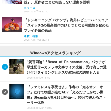
並』、原作者にまだ相談しない理由を説明
ニュース
2024.12.5 Thu 23:30
『ドンキーコング バナンザ』海外レビューハイスコア
「スイッチ2の最高傑作のひとつとなる可能性を秘めた
プレイ必須の逸品」
連載・特集
2025.7.16 Wed 22:14
Windowsアクセスランキング
“賛否両論”『Beast of Reincarnation』パッチが
早速配信―カメラや文字サイズ改善、受け流しの受
け付けタイミングとボスや雑魚敵の調整も入る
2026.8.10 Mon 8:52
『ファミレスを享受せよ』作者の「光るオン・オ
フ」だけで物語が進むADV『光るだけしかない機
械』Steam版が8月28日発売へ。60分で終わるスト
ーリー体験
2026.8.10 Mon 10:15