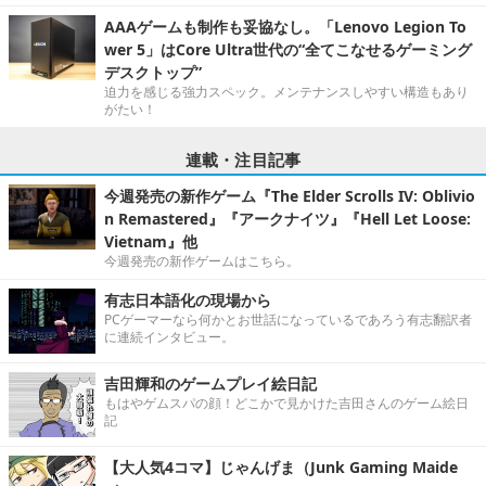
AAAゲームも制作も妥協なし。「Lenovo Legion To
wer 5」はCore Ultra世代の“全てこなせるゲーミング
デスクトップ”
迫力を感じる強力スペック。メンテナンスしやすい構造もあり
がたい！
連載・注目記事
今週発売の新作ゲーム『The Elder Scrolls IV: Oblivio
n Remastered』『アークナイツ』『Hell Let Loose:
Vietnam』他
今週発売の新作ゲームはこちら。
有志日本語化の現場から
PCゲーマーなら何かとお世話になっているであろう有志翻訳者
に連続インタビュー。
吉田輝和のゲームプレイ絵日記
もはやゲムスパの顔！どこかで見かけた吉田さんのゲーム絵日
記
【大人気4コマ】じゃんげま（Junk Gaming Maide