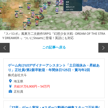
『スパロボ』風東方二次創作SRPG『幻想少女大戦 - DREAM OF THE STRA
Y DREAMER -』ついにSteamに登場！英語にも対応
この記事へ戻る
ゲーム向けUIデザイナーアシスタント「土日祝休み・昇給あ
り」正社員/第2新卒歓迎・年間休日125日・賞与年2回
株式会社大斗
埼玉県
月給31万6,900円～54万円
正社員
「27卒」ゲーム実況・eスポーツ動画の編集スタッフ正社員/