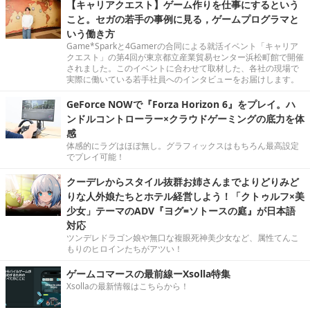
【キャリアクエスト】ゲーム作りを仕事にするという
こと。セガの若手の事例に見る，ゲームプログラマと
いう働き方
Game*Sparkと4Gamerの合同による就活イベント「キャリア
クエスト」の第4回が東京都立産業貿易センター浜松町館で開催
されました。このイベントに合わせて取材した、各社の現場で
実際に働いている若手社員へのインタビューをお届けします。
GeForce NOWで『Forza Horizon 6』をプレイ。ハ
ンドルコントローラー×クラウドゲーミングの底力を体
感
体感的にラグはほぼ無し。グラフィックスはもちろん最高設定
でプレイ可能！
クーデレからスタイル抜群お姉さんまでよりどりみど
りな人外娘たちとホテル経営しよう！「クトゥルフ×美
少女」テーマのADV『ヨグ=ソトースの庭』が日本語
対応
ツンデレドラゴン娘や無口な複眼死神美少女など、属性てんこ
もりのヒロインたちがアツい！
ゲームコマースの最前線ーXsolla特集
Xsollaの最新情報はこちらから！