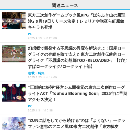
関連ニュース
東方二次創作ゲームブック風RPG『ほらふき山の魔理
沙』9月19日リリース決定！レミリアや咲夜ら紅魔館
キャラも登場
PC
2025.4.13 Sun 20:00
幻想郷で頻発する不思議の異変を解決せよ！国産ロー
グライクの存続を陰で支えた東方二次創作伝統的ロー
グライク『不思議の幻想郷TOD -RELOADED-』【げむ
すぱローグライク/ローグライト部】
連載・特集
2025.3.23 Sun 14:00
“圧倒的に好評”経営シム開発元の東方二次創作ローグ
ライトACT『Touhou Blooming Soul』2025年に早期
アクセス決定！
PC
2025.1.31 Fri 0:38
“ZUNに話をしてから続ける”のは「よくない」―クラ
ファン意欲のアニメ風3D東方二次創作『東方幀友