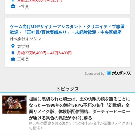
月給25万4,600円～32万円
正社員
ゲーム向けUIデザイナーアシスタント・クリエイティブ志望
歓迎・「正社員/育休実績あり」・未経験歓迎・中央区銀座
株式会社キソシン
東京都
月給27万6,400円～41万6,400円
正社員
Sponsored by
トピックス
祖国に裏切られた騎士は、王の仇敵の娘を護ることに
なった―1998年の海外SRPG不朽の名作『幻世録』全
面リメイク版、体験版配信開始。ダーティーヒーロー
が駆ける異色の戦記が令和に蘇る
約30年の歴史を誇る海外SRPGの不朽の名作が全面リメイクされ
て登場！