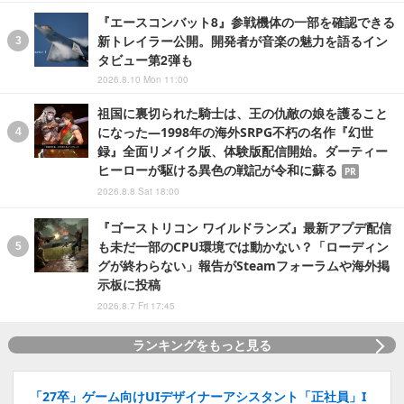
『エースコンバット8』参戦機体の一部を確認できる
新トレイラー公開。開発者が音楽の魅力を語るイン
タビュー第2弾も
2026.8.10 Mon 11:00
祖国に裏切られた騎士は、王の仇敵の娘を護ること
になった―1998年の海外SRPG不朽の名作『幻世
録』全面リメイク版、体験版配信開始。ダーティー
ヒーローが駆ける異色の戦記が令和に蘇る
PR
2026.8.8 Sat 18:00
『ゴーストリコン ワイルドランズ』最新アプデ配信
も未だ一部のCPU環境では動かない？「ローディン
グが終わらない」報告がSteamフォーラムや海外掲
示板に投稿
2026.8.7 Fri 17:45
ランキングをもっと見る
「27卒」ゲーム向けUIデザイナーアシスタント「正社員」I