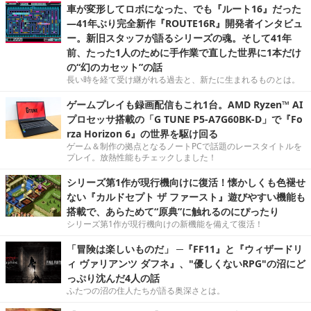
車が変形してロボになった、でも『ルート16』だった
―41年ぶり完全新作『ROUTE16R』開発者インタビュ
ー。新旧スタッフが語るシリーズの魂。そして41年
前、たった1人のために手作業で直した世界に1本だけ
の“幻のカセット”の話
長い時を経て受け継がれる過去と、新たに生まれるものとは。
ゲームプレイも録画配信もこれ1台。AMD Ryzen™ AI
プロセッサ搭載の「G TUNE P5-A7G60BK-D」で『Fo
rza Horizon 6』の世界を駆け回る
ゲーム＆制作の拠点となるノートPCで話題のレースタイトルを
プレイ。放熱性能もチェックしました！
シリーズ第1作が現行機向けに復活！懐かしくも色褪せ
ない『カルドセプト ザ ファースト』遊びやすい機能も
搭載で、あらためて“原典”に触れるのにぴったり
シリーズ第1作が現行機向けの新機能を備えて復活！
「冒険は楽しいものだ」 ─『FF11』と『ウィザードリ
ィ ヴァリアンツ ダフネ』、"優しくないRPG"の沼にど
っぷり沈んだ4人の話
ふたつの沼の住人たちが語る奥深さとは。