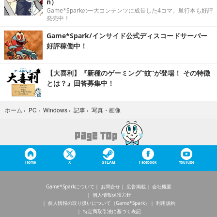
n）
Game*Sparkの一大コンテンツに成長した4コマ。単行本も好評
発売中！
Game*Spark/インサイド公式ディスコードサーバー
好評稼働中！
【大喜利】『新種のゲーミング“蚊”が登場！ その特徴
とは？』回答募集中！
写真・画像
ホーム
›
PC
›
Windows
›
記事
›
Home
X
STEAM
Facebook
YouTube
Game*Sparkについて
お問合せ
広告掲載
会社概要
個人情報保護方針
個人情報の取り扱いについて（Game*Spark）
利用規約
特定商取引法に基づく表記