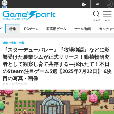
search
menu
グ
特集
PCゲーム
家庭用ゲーム
セール/無料
カルチャ
連載・特集
特集
『スターデューバレー』『牧場物語』などに影
響受けた農業シムが正式リリース！動植物研究
者として観察し育て共存する―採れたて！本日
のSteam注目ゲーム5選【2025年7月22日】 6枚
目の写真・画像
2025.7.22 Tue 22:00