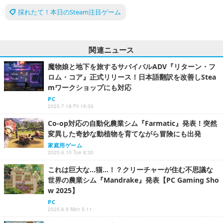
採れたて！本日のSteam注目ゲーム
関連ニュース
魔物娘と地下を旅するサバイバルADV『リターン・フ
ロム・コア』正式リリース！日本語翻訳を改善しStea
mワークショップにも対応
PC
2025.7.18 Fri 19:30
Co-op対応の自動化農業シム『Farmatic』発表！突然
変異した奇妙な動植物を育てながら冒険にも出発
家庭用ゲーム
2025.6.10 Tue 8:30
これは巨大な…猫…！？クリーチャーが住む不思議な
世界の農業シム『Mandrake』発表【PC Gaming Sho
w 2025】
PC
2025.6.9 Mon 5:11