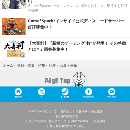
n）
Game*Sparkの一大コンテンツに成長した4コマ。単行本も好評
発売中！
Game*Spark/インサイド公式ディスコードサーバー
好評稼働中！
【大喜利】『新種のゲーミング“蚊”が登場！ その特徴
とは？』回答募集中！
写真・画像
ホーム
›
連載・特集
›
特集
›
記事
›
Home
X
STEAM
Facebook
YouTube
Game*Sparkについて
お問合せ
広告掲載
会社概要
個人情報保護方針
個人情報の取り扱いについて（Game*Spark）
利用規約
特定商取引法に基づく表記