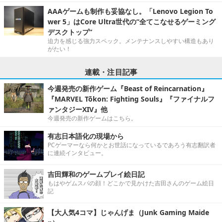
AAAゲームも制作も妥協なし。「Lenovo Legion To
wer 5」はCore Ultra世代の“全てこなせるゲーミング
デスクトップ”
迫力を感じる強力スペック。メンテナンスしやすい構造もあり
がたい！
連載・注目記事
今週発売の新作ゲーム『Beast of Reincarnation』
『MARVEL Tōkon: Fighting Souls』『ファイナルフ
ァンタジーXIV』他
今週発売の新作ゲームはこちら。
有志日本語化の現場から
PCゲーマーなら何かとお世話になっているであろう有志翻訳者
に連続インタビュー。
吉田輝和のゲームプレイ絵日記
もはやゲムスパの顔！どこかで見かけた吉田さんのゲーム絵日
記
【大人気4コマ】じゃんげま（Junk Gaming Maide