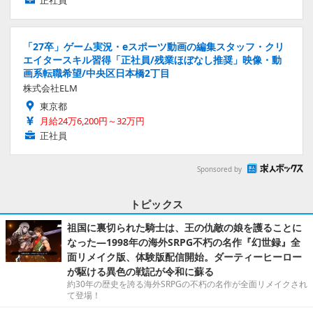
正社員
「27卒」ゲーム実況・eスポーツ動画の編集スタッフ・クリ
エイタースキル習得「正社員/残業ほぼなし推奨」映像・動
画系転職希望/中央区日本橋2丁目
株式会社ELM
東京都
月給24万6,200円～32万円
正社員
Sponsored by
トピックス
祖国に裏切られた騎士は、王の仇敵の娘を護ることに
なった―1998年の海外SRPG不朽の名作『幻世録』全
面リメイク版、体験版配信開始。ダーティーヒーロー
が駆ける異色の戦記が令和に蘇る
約30年の歴史を誇る海外SRPGの不朽の名作が全面リメイクされ
て登場！