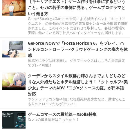
【キャリアクエスト】ゲーム作りを仕事にするという
こと。セガの若手の事例に見る，ゲームプログラマと
いう働き方
Game*Sparkと4Gamerの合同による就活イベント「キャリア
クエスト」の第4回が東京都立産業貿易センター浜松町館で開催
されました。このイベントに合わせて取材した、各社の現場で
実際に働いている若手社員へのインタビューをお届けします。
GeForce NOWで『Forza Horizon 6』をプレイ。ハ
ンドルコントローラー×クラウドゲーミングの底力を体
感
体感的にラグはほぼ無し。グラフィックスはもちろん最高設定
でプレイ可能！
クーデレからスタイル抜群お姉さんまでよりどりみど
りな人外娘たちとホテル経営しよう！「クトゥルフ×美
少女」テーマのADV『ヨグ=ソトースの庭』が日本語
対応
ツンデレドラゴン娘や無口な複眼死神美少女など、属性てんこ
もりのヒロインたちがアツい！
ゲームコマースの最前線ーXsolla特集
Xsollaの最新情報はこちらから！