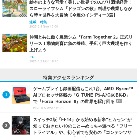
絵本のような可愛く美しい世界でのんびり酒場経営！
スローライフシム『ドラゴンの歌』料理や農業しなが
ら時々世界を大冒険【今週のインディー3選】
連載・特集
2025.6.8 Sun 15:00
仲間と共に働く農業シム『Farm Together 2』正式リ
リース！動物飼育に魚の養殖、手広く巨大農場を作り
上げよう
PC
2025.6.2 Mon 18:10
特集アクセスランキング
ゲームプレイも録画配信もこれ1台。AMD Ryzen™
AIプロセッサ搭載の「G TUNE P5-A7G60BK-D」
で『Forza Horizon 6』の世界を駆け回る
PR
2026.8.5 Wed 12:00
スイッチ2版『FF14』から始める新米“ヒカセン”が
知っておきたい10のこと―めっちゃ遊べる「フリー
トライアル」や、初心者でも安心の「コンテンツサ