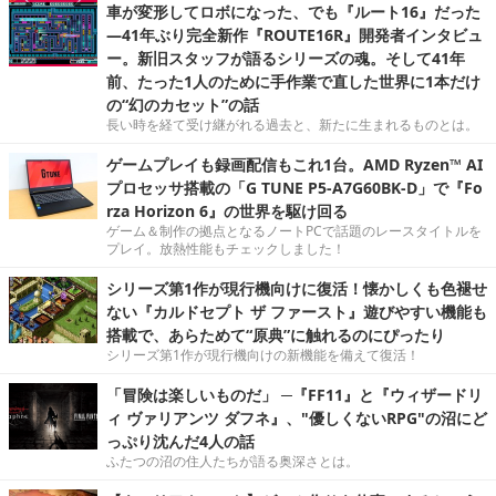
車が変形してロボになった、でも『ルート16』だった
―41年ぶり完全新作『ROUTE16R』開発者インタビュ
ー。新旧スタッフが語るシリーズの魂。そして41年
前、たった1人のために手作業で直した世界に1本だけ
の“幻のカセット”の話
長い時を経て受け継がれる過去と、新たに生まれるものとは。
ゲームプレイも録画配信もこれ1台。AMD Ryzen™ AI
プロセッサ搭載の「G TUNE P5-A7G60BK-D」で『Fo
rza Horizon 6』の世界を駆け回る
ゲーム＆制作の拠点となるノートPCで話題のレースタイトルを
プレイ。放熱性能もチェックしました！
シリーズ第1作が現行機向けに復活！懐かしくも色褪せ
ない『カルドセプト ザ ファースト』遊びやすい機能も
搭載で、あらためて“原典”に触れるのにぴったり
シリーズ第1作が現行機向けの新機能を備えて復活！
「冒険は楽しいものだ」 ─『FF11』と『ウィザードリ
ィ ヴァリアンツ ダフネ』、"優しくないRPG"の沼にど
っぷり沈んだ4人の話
ふたつの沼の住人たちが語る奥深さとは。