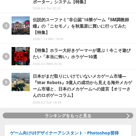
ポーター」システム【特集】
2026.8.4 Tue 22:20
伝説的スーファミ“非公認”18禁ゲーム『SM調教師
瞳』の「ニセモノ」を秋葉原に買いに行ってみた
【特集】
2026.1.12 Mon 19:00
【特集】ホラー大好きゲーマーが選ぶ！今こそ遊び
たい「本当に怖い」ホラゲー10選
2026.5.6 Wed 20:30
日本がまだ取りにいけていないメカゲーム市場―
『War Robots』3億人の成功から見える海外メカゲ
ーム市場と、日本のメカゲームへの提言【オリーさ
んのロボゲーコラム】
2026.8.2 Sun 18:45
ランキングをもっと見る
ゲーム向けUIデザイナーアシスタント・Photoshop習得