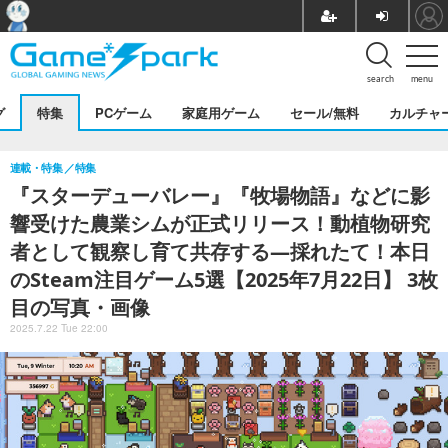
search
menu
グ
特集
PCゲーム
家庭用ゲーム
セール/無料
カルチャ
連載・特集
特集
『スターデューバレー』『牧場物語』などに影
響受けた農業シムが正式リリース！動植物研究
者として観察し育て共存する―採れたて！本日
のSteam注目ゲーム5選【2025年7月22日】 3枚
目の写真・画像
2025.7.22 Tue 22:00