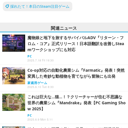
採れたて！本日のSteam注目ゲーム
関連ニュース
魔物娘と地下を旅するサバイバルADV『リターン・フ
ロム・コア』正式リリース！日本語翻訳を改善しStea
mワークショップにも対応
PC
2025.7.18 Fri 19:30
Co-op対応の自動化農業シム『Farmatic』発表！突然
変異した奇妙な動植物を育てながら冒険にも出発
家庭用ゲーム
2025.6.10 Tue 8:30
これは巨大な…猫…！？クリーチャーが住む不思議な
世界の農業シム『Mandrake』発表【PC Gaming Sho
w 2025】
PC
2025.6.9 Mon 5:11