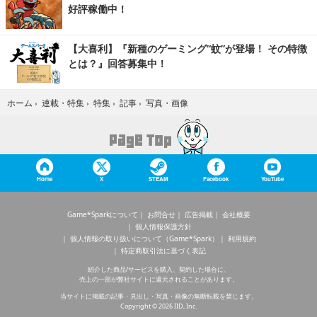
好評稼働中！
【大喜利】『新種のゲーミング“蚊”が登場！ その特徴
とは？』回答募集中！
写真・画像
ホーム
›
連載・特集
›
特集
›
記事
›
Home
X
STEAM
Facebook
YouTube
Game*Sparkについて
お問合せ
広告掲載
会社概要
個人情報保護方針
個人情報の取り扱いについて（Game*Spark）
利用規約
特定商取引法に基づく表記
紹介した商品/サービスを購入、契約した場合に、
売上の一部が弊社サイトに還元されることがあります。
当サイトに掲載の記事・見出し・写真・画像の無断転載を禁じます。
Copyright © 2026 IID, Inc.