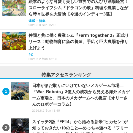
絵本のような可愛く美しい世界でのんびり酒場経営！
スローライフシム『ドラゴンの歌』料理や農業しなが
ら時々世界を大冒険【今週のインディー3選】
連載・特集
2025.6.8 Sun 15:00
仲間と共に働く農業シム『Farm Together 2』正式リ
リース！動物飼育に魚の養殖、手広く巨大農場を作り
上げよう
PC
2025.6.2 Mon 18:10
特集アクセスランキング
日本がまだ取りにいけていないメカゲーム市場―
『War Robots』3億人の成功から見える海外メカゲ
ーム市場と、日本のメカゲームへの提言【オリーさ
んのロボゲーコラム】
2026.8.2 Sun 18:45
スイッチ2版『FF14』から始める新米“ヒカセン”が
知っておきたい10のこと―めっちゃ遊べる「フリー