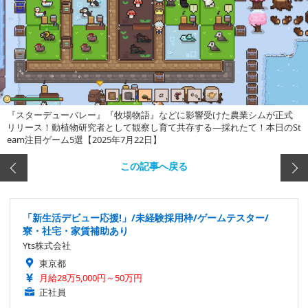
『スターデューバレー』『牧場物語』などに影響受けた農業シムが正式
リリース！動植物研究者として観察し育て共存する―採れたて！本日のSt
eam注目ゲーム5選【2025年7月22日】
この記事へ戻る
「新生活デビュー応援!」/未経験採用枠/ゲームテスター/
寮・社宅・家賃補助あり
Yts株式会社
東京都
月給28万5,000円～50万円
正社員