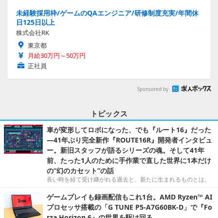
未経験採用枠/ゲームのQAエンジニア/研修制度充実/年間休
日125日以上
株式会社RK
東京都
月給30万円～50万円
正社員
Sponsored by
トピックス
車が変形してロボになった、でも『ルート16』だった
―41年ぶり完全新作『ROUTE16R』開発者インタビュ
ー。新旧スタッフが語るシリーズの魂。そして41年
前、たった1人のために手作業で直した世界に1本だけ
の“幻のカセット”の話
長い時を経て受け継がれる過去と、新たに生まれるものとは。
ゲームプレイも録画配信もこれ1台。AMD Ryzen™ AI
プロセッサ搭載の「G TUNE P5-A7G60BK-D」で『Fo
rza Horizon 6』の世界を駆け回る