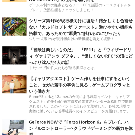
ゲーム＆制作の拠点となるノートPCで話題のレースタイトルを
プレイ。放熱性能もチェックしました！
シリーズ第1作が現行機向けに復活！懐かしくも色褪せ
ない『カルドセプト ザ ファースト』遊びやすい機能も
搭載で、あらためて“原典”に触れるのにぴったり
シリーズ第1作が現行機向けの新機能を備えて復活！
「冒険は楽しいものだ」 ─『FF11』と『ウィザードリ
ィ ヴァリアンツ ダフネ』、"優しくないRPG"の沼にど
っぷり沈んだ4人の話
ふたつの沼の住人たちが語る奥深さとは。
【キャリアクエスト】ゲーム作りを仕事にするという
こと。セガの若手の事例に見る，ゲームプログラマと
いう働き方
Game*Sparkと4Gamerの合同による就活イベント「キャリア
クエスト」の第4回が東京都立産業貿易センター浜松町館で開催
されました。このイベントに合わせて取材した、各社の現場で
実際に働いている若手社員へのインタビューをお届けします。
GeForce NOWで『Forza Horizon 6』をプレイ。ハ
ンドルコントローラー×クラウドゲーミングの底力を体
感