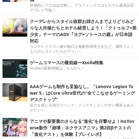
体感的にラグはほぼ無し。グラフィックスはもちろん最高設定
でプレイ可能！
クーデレからスタイル抜群お姉さんまでよりどりみど
りな人外娘たちとホテル経営しよう！「クトゥルフ×美
少女」テーマのADV『ヨグ=ソトースの庭』が日本語
対応
ツンデレドラゴン娘や無口な複眼死神美少女など、属性てんこ
もりのヒロインたちがアツい！
ゲームコマースの最前線ーXsolla特集
Xsollaの最新情報はこちらから！
AAAゲームも制作も妥協なし。「Lenovo Legion To
wer 5」はCore Ultra世代の“全てこなせるゲーミング
デスクトップ”
迫力を感じる強力スペック。メンテナンスしやすい構造もあり
がたい！
アニマや新要素のさらなる“進化”を目撃せよ！HoYov
erse新作『崩壊：ネクサスアニマ』第2回βテストの
「進化テスト」を体験【プレイレポ】