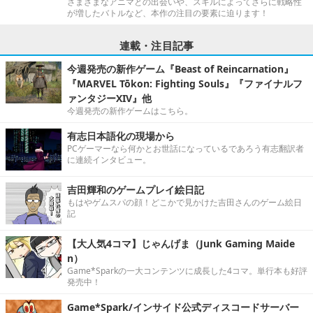
さまざまなアニマとの出会いや、スキルによってさらに戦略性
が増したバトルなど、本作の注目の要素に迫ります！
連載・注目記事
今週発売の新作ゲーム『Beast of Reincarnation』
『MARVEL Tōkon: Fighting Souls』『ファイナルフ
ァンタジーXIV』他
今週発売の新作ゲームはこちら。
有志日本語化の現場から
PCゲーマーなら何かとお世話になっているであろう有志翻訳者
に連続インタビュー。
吉田輝和のゲームプレイ絵日記
もはやゲムスパの顔！どこかで見かけた吉田さんのゲーム絵日
記
【大人気4コマ】じゃんげま（Junk Gaming Maide
n）
Game*Sparkの一大コンテンツに成長した4コマ。単行本も好評
発売中！
Game*Spark/インサイド公式ディスコードサーバー