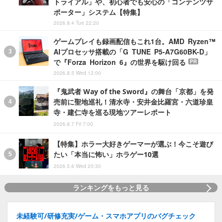
トライアル」や、初心者でも安心の「コンテンツサ
ポーター」システム【特集】
2026.8.4 Tue 22:20
ゲームプレイも録画配信もこれ1台。AMD Ryzen™
AIプロセッサ搭載の「G TUNE P5-A7G60BK-D」
で『Forza Horizon 6』の世界を駆け回る
PR
2026.8.5 Wed 12:00
『鬼武者 Way of the Sword』の舞台「京都」を発
売前に聖地巡礼！清水寺・安井金比羅宮・六道珍皇
寺・建仁寺を巡る現地ツアーレポート
2026.8.7 Fri 7:00
【特集】ホラー大好きゲーマーが選ぶ！今こそ遊び
たい「本当に怖い」ホラゲー10選
2026.5.6 Wed 20:30
ランキングをもっと見る
未経験可/研修充実/ゲーム・スマホアプリのバグチェック