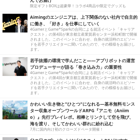
んでお届け
限定ギフトBOXは超豪華！コラボ4商品や限定でグッズも
Aimingのエンジニアは、上下関係のない社内で自主的
に働き、「好き」を仕事にしていく
4GamerとGame*Sparkの合同による就活イベント「キャリア
クエスト」の第4回が東京都立産業貿易センター浜松町館で開催
されました。このイベントに合わせ、自身の就活時のエピソー
ドを若手クリエイターに聞いてみたので、その模様をお届けし
ます。
若手抜擢の環境で学んだこと――アプリボットの運営
プロデューサーが語る「巻き込み力」の重要性
4GamerとGame*Sparkの合同による就活イベント「キャリア
クエスト」の第4回が東京都立産業貿易センター浜松町館で開催
されました。このイベントに合わせ、自身の就活時のエピソー
ドを若手クリエイターに聞いてみたので、その模様をお届けし
ます。
かわいい生き物と"ひとつ"になれる―基本無料モンス
ター収集オープンワールドARPG『アニモ（Aniim
o）』先行プレイレポ。相棒とリンクして空を飛び、
海を渡り、そしてかわいい群れに紛れ込む
7月に国内向け初のクローズドベータ開催！