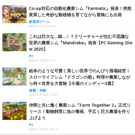
Co-op対応の自動化農業シム『Farmatic』発表！突然
変異した奇妙な動植物を育てながら冒険にも出発
家庭用ゲーム
2025.6.10 Tue 8:30
これは巨大な…猫…！？クリーチャーが住む不思議な
世界の農業シム『Mandrake』発表【PC Gaming Sho
w 2025】
PC
2025.6.9 Mon 5:11
絵本のような可愛く美しい世界でのんびり酒場経営！
スローライフシム『ドラゴンの歌』料理や農業しなが
ら時々世界を大冒険【今週のインディー3選】
連載・特集
2025.6.8 Sun 15:00
仲間と共に働く農業シム『Farm Together 2』正式リ
リース！動物飼育に魚の養殖、手広く巨大農場を作り
上げよう
PC
2025.6.2 Mon 18:10