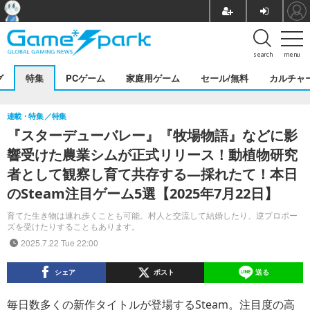
search
menu
グ
特集
PCゲーム
家庭用ゲーム
セール/無料
カルチャ
連載・特集
特集
『スターデューバレー』『牧場物語』などに影
響受けた農業シムが正式リリース！動植物研究
者として観察し育て共存する―採れたて！本日
のSteam注目ゲーム5選【2025年7月22日】
育てた生き物は連れ歩くことも可能。村人と交流して結婚したり、逆プロポー
ズを受けたりすることもあります。
2025.7.22 Tue 22:00
シェア
ポスト
送る
毎日数多くの新作タイトルが登場するSteam。注目度の高