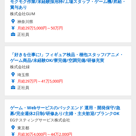
モクモク作業/未経験採用枠/工場スタッフ・ゲーム機/昇給・
賞与あり
株式会社GUM
神奈川県
月給29万5,000円～50万円
正社員
「好きを仕事に!」フィギュア検品・梱包スタッフ/アニメ・
ゲーム商品/未経験OK/寮完備/空調完備/研修充実
株式会社緑
埼玉県
月給29万円～41万5,000円
正社員
ゲーム・Webサービスのバックエンド 運用・開発保守/急
募/完全週休2日制/研修あり/主婦・主夫歓迎/ブランクOK
EGテスティングサービス株式会社
東京都
月給30万4,000円～44万2,000円