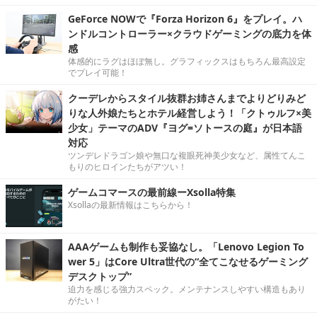
GeForce NOWで『Forza Horizon 6』をプレイ。ハ
ンドルコントローラー×クラウドゲーミングの底力を体
感
体感的にラグはほぼ無し。グラフィックスはもちろん最高設定
でプレイ可能！
クーデレからスタイル抜群お姉さんまでよりどりみど
りな人外娘たちとホテル経営しよう！「クトゥルフ×美
少女」テーマのADV『ヨグ=ソトースの庭』が日本語
対応
ツンデレドラゴン娘や無口な複眼死神美少女など、属性てんこ
もりのヒロインたちがアツい！
ゲームコマースの最前線ーXsolla特集
Xsollaの最新情報はこちらから！
AAAゲームも制作も妥協なし。「Lenovo Legion To
wer 5」はCore Ultra世代の“全てこなせるゲーミング
デスクトップ”
迫力を感じる強力スペック。メンテナンスしやすい構造もあり
がたい！