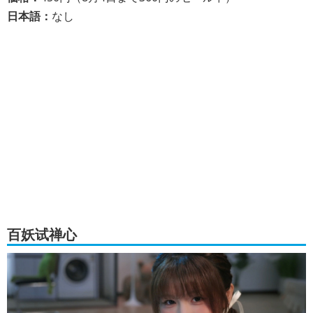
日本語：
なし
百妖试禅心