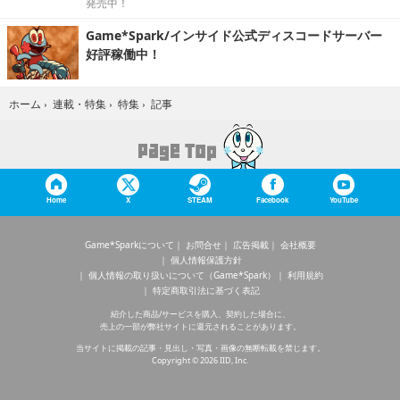
発売中！
Game*Spark/インサイド公式ディスコードサーバー
好評稼働中！
記事
ホーム
›
連載・特集
›
特集
›
Home
X
STEAM
Facebook
YouTube
Game*Sparkについて
お問合せ
広告掲載
会社概要
個人情報保護方針
個人情報の取り扱いについて（Game*Spark）
利用規約
特定商取引法に基づく表記
紹介した商品/サービスを購入、契約した場合に、
売上の一部が弊社サイトに還元されることがあります。
当サイトに掲載の記事・見出し・写真・画像の無断転載を禁じます。
Copyright © 2026 IID, Inc.