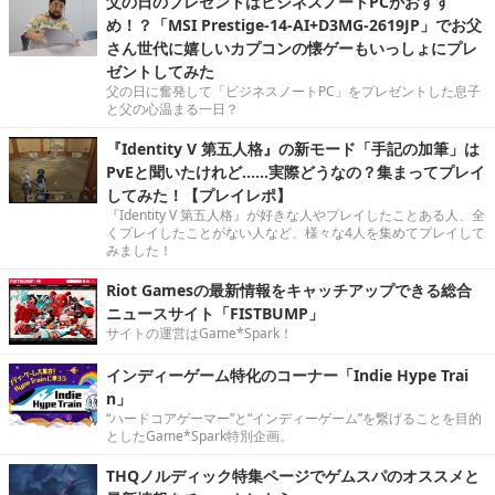
父の日のプレゼントはビジネスノートPCがおすす
め！？「MSI Prestige-14-AI+D3MG-2619JP」でお父
さん世代に嬉しいカプコンの懐ゲーもいっしょにプレ
ゼントしてみた
父の日に奮発して「ビジネスノートPC」をプレゼントした息子
と父の心温まる一日？
『Identity V 第五人格』の新モード「手記の加筆」は
PvEと聞いたけれど……実際どうなの？集まってプレイ
してみた！【プレイレポ】
『Identity V 第五人格』が好きな人やプレイしたことある人、全
くプレイしたことがない人など、様々な4人を集めてプレイして
みました！
Riot Gamesの最新情報をキャッチアップできる総合
ニュースサイト「FISTBUMP」
サイトの運営はGame*Spark！
インディーゲーム特化のコーナー「Indie Hype Trai
n」
“ハードコアゲーマー”と“インディーゲーム”を繋げることを目的
としたGame*Spark特別企画。
THQノルディック特集ページでゲムスパのオススメと