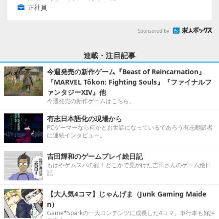
正社員
Sponsored by
連載・注目記事
今週発売の新作ゲーム『Beast of Reincarnation』
『MARVEL Tōkon: Fighting Souls』『ファイナルフ
ァンタジーXIV』他
今週発売の新作ゲームはこちら。
有志日本語化の現場から
PCゲーマーなら何かとお世話になっているであろう有志翻訳者
に連続インタビュー。
吉田輝和のゲームプレイ絵日記
もはやゲムスパの顔！どこかで見かけた吉田さんのゲーム絵日
記
【大人気4コマ】じゃんげま（Junk Gaming Maide
n）
Game*Sparkの一大コンテンツに成長した4コマ。単行本も好評