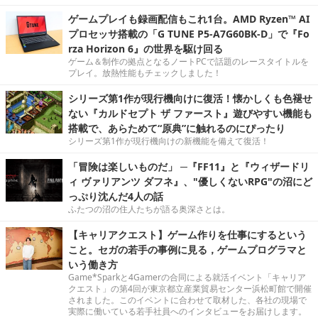
ゲームプレイも録画配信もこれ1台。AMD Ryzen™ AI
プロセッサ搭載の「G TUNE P5-A7G60BK-D」で『Fo
rza Horizon 6』の世界を駆け回る
ゲーム＆制作の拠点となるノートPCで話題のレースタイトルを
プレイ。放熱性能もチェックしました！
シリーズ第1作が現行機向けに復活！懐かしくも色褪せ
ない『カルドセプト ザ ファースト』遊びやすい機能も
搭載で、あらためて“原典”に触れるのにぴったり
シリーズ第1作が現行機向けの新機能を備えて復活！
「冒険は楽しいものだ」 ─『FF11』と『ウィザードリ
ィ ヴァリアンツ ダフネ』、"優しくないRPG"の沼にど
っぷり沈んだ4人の話
ふたつの沼の住人たちが語る奥深さとは。
【キャリアクエスト】ゲーム作りを仕事にするという
こと。セガの若手の事例に見る，ゲームプログラマと
いう働き方
Game*Sparkと4Gamerの合同による就活イベント「キャリア
クエスト」の第4回が東京都立産業貿易センター浜松町館で開催
されました。このイベントに合わせて取材した、各社の現場で
実際に働いている若手社員へのインタビューをお届けします。