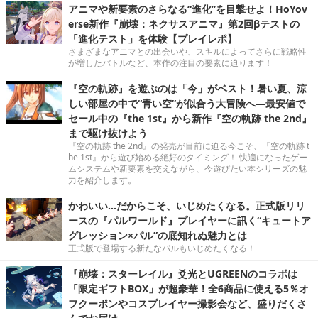
アニマや新要素のさらなる“進化”を目撃せよ！HoYov
erse新作『崩壊：ネクサスアニマ』第2回βテストの
「進化テスト」を体験【プレイレポ】
さまざまなアニマとの出会いや、スキルによってさらに戦略性
が増したバトルなど、本作の注目の要素に迫ります！
『空の軌跡』を遊ぶのは「今」がベスト！暑い夏、涼
しい部屋の中で“青い空”が似合う大冒険へ―最安値で
セール中の『the 1st』から新作『空の軌跡 the 2nd』
まで駆け抜けよう
『空の軌跡 the 2nd』の発売が目前に迫る今こそ、『空の軌跡 t
he 1st』から遊び始める絶好のタイミング！ 快適になったゲー
ムシステムや新要素を交えながら、今遊びたい本シリーズの魅
力を紹介します。
かわいい…だからこそ、いじめたくなる。正式版リリ
ースの『パルワールド』プレイヤーに訊く“キュートア
グレッション×パル”の底知れぬ魅力とは
正式版で登場する新たなパルもいじめたくなる！
『崩壊：スターレイル』爻光とUGREENのコラボは
「限定ギフトBOX」が超豪華！全6商品に使える5％オ
フクーポンやコスプレイヤー撮影会など、盛りだくさ