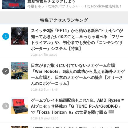
最新情報をチェックしよう
今最もホットな海外パブリッシャー THQ Nordicを徹底特集！
特集アクセスランキング
スイッチ2版『FF14』から始める新米“ヒカセン”が
知っておきたい10のこと―めっちゃ遊べる「フリー
トライアル」や、初心者でも安心の「コンテンツサ
ポーター」システム【特集】
2026.8.4 Tue 22:20
日本がまだ取りにいけていないメカゲーム市場―
『War Robots』3億人の成功から見える海外メカゲ
ーム市場と、日本のメカゲームへの提言【オリーさ
んのロボゲーコラム】
2026.8.2 Sun 18:45
ゲームプレイも録画配信もこれ1台。AMD Ryzen™
AIプロセッサ搭載の「G TUNE P5-A7G60BK-D」
で『Forza Horizon 6』の世界を駆け回る
PR
2026.8.5 Wed 12:00