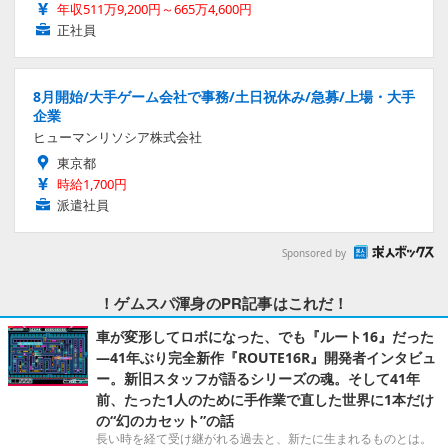
年収511万9,200円～665万4,600円
正社員
8月開始/大手ゲーム会社で事務/土日祝休み/急募/上場・大手
企業
ヒューマンリソシア株式会社
東京都
時給1,700円
派遣社員
Sponsored by
！ゲムスパ渾身のPR記事はこれだ！
車が変形してロボになった、でも『ルート16』だった
―41年ぶり完全新作『ROUTE16R』開発者インタビュ
ー。新旧スタッフが語るシリーズの魂。そして41年
前、たった1人のために手作業で直した世界に1本だけ
の“幻のカセット”の話
長い時を経て受け継がれる過去と、新たに生まれるものとは。