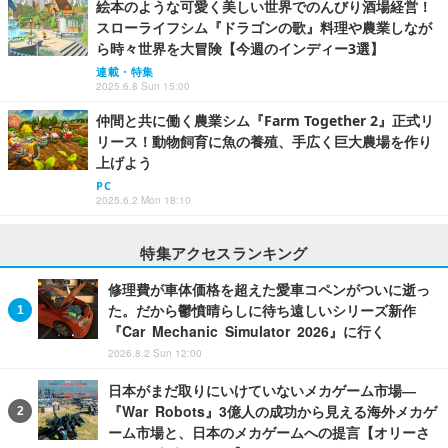
絵本のような可愛く美しい世界でのんびり酒場経営！
スローライフシム『ドラゴンの歌』料理や農業しなが
ら時々世界を大冒険【今週のインディー3選】
連載・特集
2025.6.8 Sun 15:00
仲間と共に働く農業シム『Farm Together 2』正式リ
リース！動物飼育に魚の養殖、手広く巨大農場を作り
上げよう
PC
2025.6.2 Mon 18:10
特集アクセスランキング
修理費が車体価格を超えた愛車コペンがついに逝っ
た。だから鬱憤晴らしに待ち遠しいシリーズ新作
『Car Mechanic Simulator 2026』に行く
2026.8.2 Sun 12:00
日本がまだ取りにいけていないメカゲーム市場―
『War Robots』3億人の成功から見える海外メカゲ
ーム市場と、日本のメカゲームへの提言【オリーさ