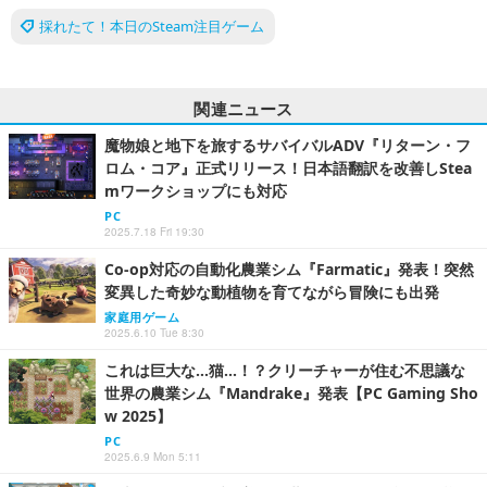
採れたて！本日のSteam注目ゲーム
関連ニュース
魔物娘と地下を旅するサバイバルADV『リターン・フ
ロム・コア』正式リリース！日本語翻訳を改善しStea
mワークショップにも対応
PC
2025.7.18 Fri 19:30
Co-op対応の自動化農業シム『Farmatic』発表！突然
変異した奇妙な動植物を育てながら冒険にも出発
家庭用ゲーム
2025.6.10 Tue 8:30
これは巨大な…猫…！？クリーチャーが住む不思議な
世界の農業シム『Mandrake』発表【PC Gaming Sho
w 2025】
PC
2025.6.9 Mon 5:11