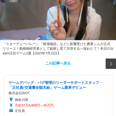
『スターデューバレー』『牧場物語』などに影響受けた農業シムが正式
リリース！動植物研究者として観察し育て共存する―採れたて！本日のSt
eam注目ゲーム5選【2025年7月22日】
この記事へ戻る
ゲームデバッグ・バグ管理のリーダーサポートスタッフ・
「正社員/交通費全額支給」ゲーム業界デビュー
株式会社RIOT
神奈川県
月給31万6,900円～45万円
正社員