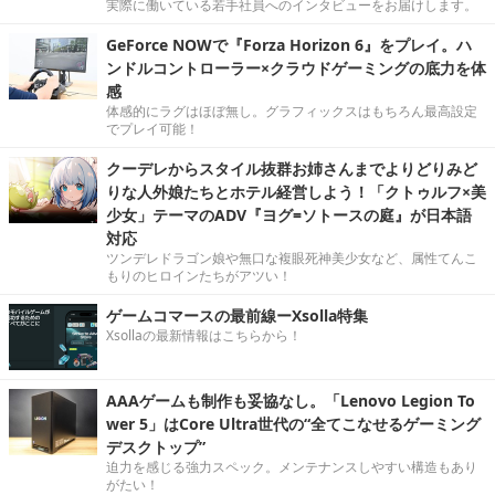
実際に働いている若手社員へのインタビューをお届けします。
GeForce NOWで『Forza Horizon 6』をプレイ。ハ
ンドルコントローラー×クラウドゲーミングの底力を体
感
体感的にラグはほぼ無し。グラフィックスはもちろん最高設定
でプレイ可能！
クーデレからスタイル抜群お姉さんまでよりどりみど
りな人外娘たちとホテル経営しよう！「クトゥルフ×美
少女」テーマのADV『ヨグ=ソトースの庭』が日本語
対応
ツンデレドラゴン娘や無口な複眼死神美少女など、属性てんこ
もりのヒロインたちがアツい！
ゲームコマースの最前線ーXsolla特集
Xsollaの最新情報はこちらから！
AAAゲームも制作も妥協なし。「Lenovo Legion To
wer 5」はCore Ultra世代の“全てこなせるゲーミング
デスクトップ”
迫力を感じる強力スペック。メンテナンスしやすい構造もあり
がたい！