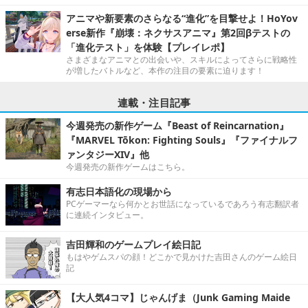
アニマや新要素のさらなる“進化”を目撃せよ！HoYov
erse新作『崩壊：ネクサスアニマ』第2回βテストの
「進化テスト」を体験【プレイレポ】
さまざまなアニマとの出会いや、スキルによってさらに戦略性
が増したバトルなど、本作の注目の要素に迫ります！
連載・注目記事
今週発売の新作ゲーム『Beast of Reincarnation』
『MARVEL Tōkon: Fighting Souls』『ファイナルフ
ァンタジーXIV』他
今週発売の新作ゲームはこちら。
有志日本語化の現場から
PCゲーマーなら何かとお世話になっているであろう有志翻訳者
に連続インタビュー。
吉田輝和のゲームプレイ絵日記
もはやゲムスパの顔！どこかで見かけた吉田さんのゲーム絵日
記
【大人気4コマ】じゃんげま（Junk Gaming Maide