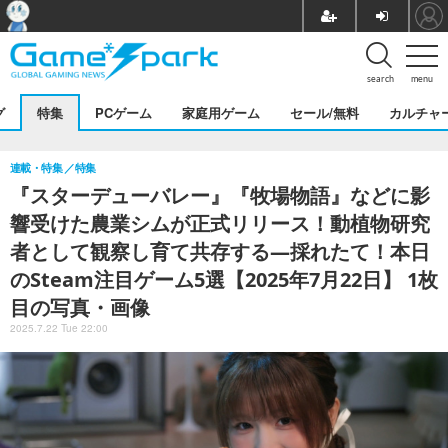
search
menu
グ
特集
PCゲーム
家庭用ゲーム
セール/無料
カルチャ
連載・特集
特集
『スターデューバレー』『牧場物語』などに影
響受けた農業シムが正式リリース！動植物研究
者として観察し育て共存する―採れたて！本日
のSteam注目ゲーム5選【2025年7月22日】 1枚
目の写真・画像
2025.7.22 Tue 22:00