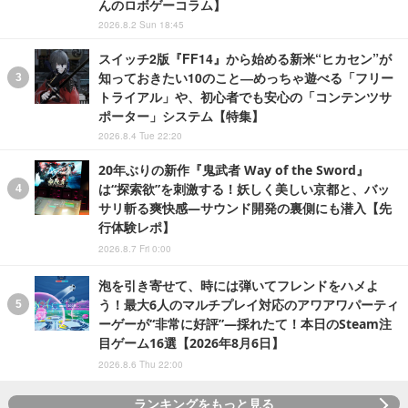
んのロボゲーコラム】
2026.8.2 Sun 18:45
スイッチ2版『FF14』から始める新米“ヒカセン”が
知っておきたい10のこと―めっちゃ遊べる「フリー
トライアル」や、初心者でも安心の「コンテンツサ
ポーター」システム【特集】
2026.8.4 Tue 22:20
20年ぶりの新作『鬼武者 Way of the Sword』
は“探索欲”を刺激する！妖しく美しい京都と、バッ
サリ斬る爽快感―サウンド開発の裏側にも潜入【先
行体験レポ】
2026.8.7 Fri 0:00
泡を引き寄せて、時には弾いてフレンドをハメよ
う！最大6人のマルチプレイ対応のアワアワパーティ
ーゲーが“非常に好評”―採れたて！本日のSteam注
目ゲーム16選【2026年8月6日】
2026.8.6 Thu 22:00
ランキングをもっと見る