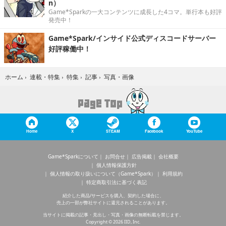
n）
Game*Sparkの一大コンテンツに成長した4コマ。単行本も好評
発売中！
Game*Spark/インサイド公式ディスコードサーバー
好評稼働中！
写真・画像
ホーム
›
連載・特集
›
特集
›
記事
›
Home
X
STEAM
Facebook
YouTube
Game*Sparkについて
お問合せ
広告掲載
会社概要
個人情報保護方針
個人情報の取り扱いについて（Game*Spark）
利用規約
特定商取引法に基づく表記
紹介した商品/サービスを購入、契約した場合に、
売上の一部が弊社サイトに還元されることがあります。
当サイトに掲載の記事・見出し・写真・画像の無断転載を禁じます。
Copyright © 2026 IID, Inc.