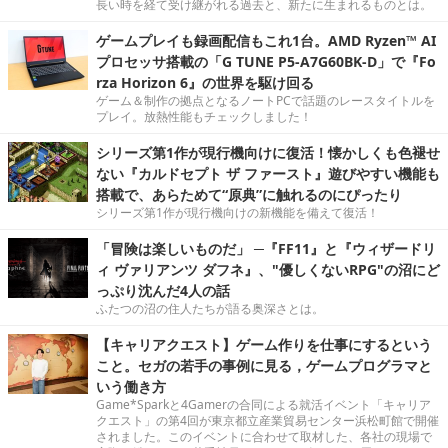
長い時を経て受け継がれる過去と、新たに生まれるものとは。
ゲームプレイも録画配信もこれ1台。AMD Ryzen™ AI
プロセッサ搭載の「G TUNE P5-A7G60BK-D」で『Fo
rza Horizon 6』の世界を駆け回る
ゲーム＆制作の拠点となるノートPCで話題のレースタイトルを
プレイ。放熱性能もチェックしました！
シリーズ第1作が現行機向けに復活！懐かしくも色褪せ
ない『カルドセプト ザ ファースト』遊びやすい機能も
搭載で、あらためて“原典”に触れるのにぴったり
シリーズ第1作が現行機向けの新機能を備えて復活！
「冒険は楽しいものだ」 ─『FF11』と『ウィザードリ
ィ ヴァリアンツ ダフネ』、"優しくないRPG"の沼にど
っぷり沈んだ4人の話
ふたつの沼の住人たちが語る奥深さとは。
【キャリアクエスト】ゲーム作りを仕事にするという
こと。セガの若手の事例に見る，ゲームプログラマと
いう働き方
Game*Sparkと4Gamerの合同による就活イベント「キャリア
クエスト」の第4回が東京都立産業貿易センター浜松町館で開催
されました。このイベントに合わせて取材した、各社の現場で