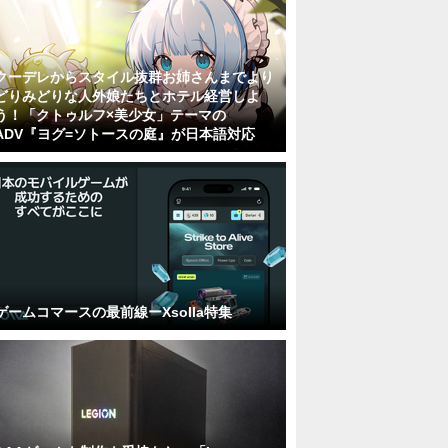
クーデレからスタイル抜群お姉さんまでより
どりみどりな人外娘たちとホテル経営しよ
う！「クトゥルフ×美少女」テーマの
ADV『ヨグ=ソトースの庭』が日本語対応
ゲームコマースの最前線ーXsolla特集