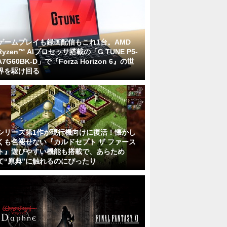
ゲームプレイも録画配信もこれ1台。AMD
Ryzen™ AIプロセッサ搭載の「G TUNE P5-
A7G60BK-D」で『Forza Horizon 6』の世
界を駆け回る
シリーズ第1作が現行機向けに復活！懐かし
くも色褪せない『カルドセプト ザ ファース
ト』遊びやすい機能も搭載で、あらため
て“原典”に触れるのにぴったり