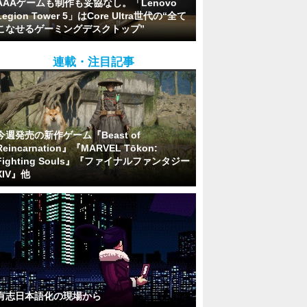
AAAゲームも制作も妥協なし。「Lenovo
Legion Tower 5」はCore Ultra世代の“全て
こなせるゲーミングデスクトップ”
連載・注目記事
今週発売の新作ゲーム『Beast of
Reincarnation』『MARVEL Tōkon:
Fighting Souls』『ファイナルファンタジー
XIV』他
有志日本語化の現場から