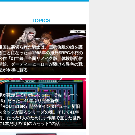
TOPICS
祖国に裏切られた騎士は、王の仇敵の娘を護
ることになった―1998年の海外SRPG不朽の
名作『幻世録』全面リメイク版、体験版配信
開始。ダーティーヒーローが駆ける異色の戦
記が令和に蘇る
車が変形してロボになった、でも『ルート
16』だった―41年ぶり完全新作
『ROUTE16R』開発者インタビュー。新旧
スタッフが語るシリーズの魂。そして41年
前、たった1人のために手作業で直した世界
に1本だけの“幻のカセット”の話