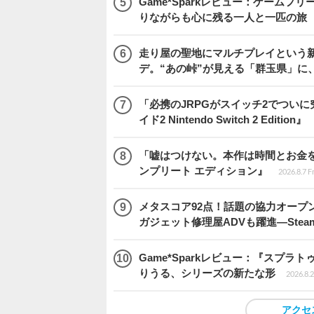
Game*Sparkレビュー：ゲームフリーク
りながらも心に残る一人と一匹の旅
走り屋の聖地にマルチプレイという新風が舞い
デ。“あの峠”が見える「群玉県」に
「必携のJRPGがスイッチ2でつい
イド2 Nintendo Switch 2 Edition』
「嘘はつけない。本作は時間とお金を注
ンプリート エディション』
2026.8.7 F
メタスコア92点！話題の協力オープン
ガジェット修理屋ADVも躍進―Stea
Game*Sparkレビュー：『スプ
りうる、シリーズの新たな形
2026.8.2
アクセ