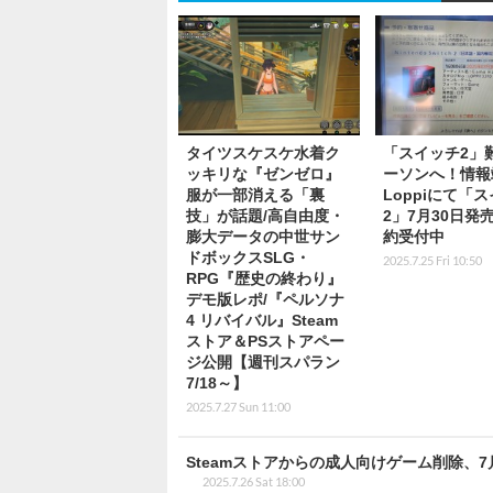
タイツスケスケ水着ク
「スイッチ2」
ッキリな『ゼンゼロ』
ーソンへ！情報
服が一部消える「裏
Loppiにて「
技」が話題/高自由度・
2」7月30日発
膨大データの中世サン
約受付中
ドボックスSLG・
2025.7.25 Fri 10:50
RPG『歴史の終わり』
デモ版レポ/『ペルソナ
4 リバイバル』Steam
ストア＆PSストアペー
ジ公開【週刊スパラン
7/18～】
2025.7.27 Sun 11:00
Steamストアからの成人向けゲーム削除、
2025.7.26 Sat 18:00