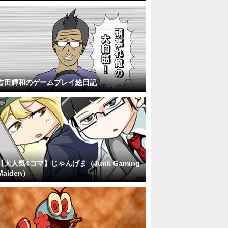
吉田輝和のゲームプレイ絵日記
【大人気4コマ】じゃんげま（Junk Gaming
Maiden）