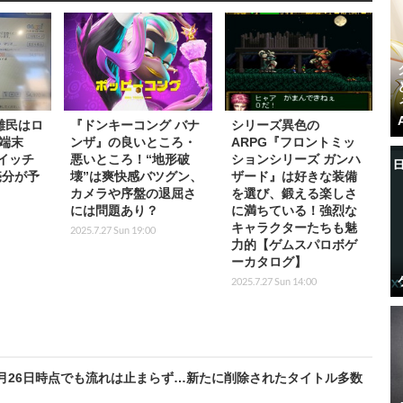
難民はロ
『ドンキーコング バナ
シリーズ異色の
端末
ンザ』の良いところ・
ARPG『フロントミッ
スイッチ
悪いところ！“地形破
ションシリーズ ガンハ
売分が予
壊”は爽快感バツグン、
ザード』は好きな装備
カメラや序盤の退屈さ
を選び、鍛える楽しさ
には問題あり？
に満ちている！強烈な
キャラクターたちも魅
2025.7.27 Sun 19:00
力的【ゲムスパロボゲ
ーカタログ】
2025.7.27 Sun 14:00
7月26日時点でも流れは止まらず…新たに削除されたタイトル多数