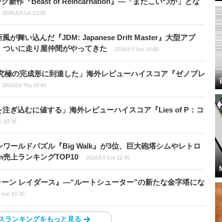
新作『Beast of Reincarnation』―「またこいつか」とな
2026.8.8 Sat 22:00
込んだ『JDM: Japanese Drift Master』大型アプ
、ついに走り屋仲間がやってきた
2026.8.9 Sun 14:00
に究極の完成形に到達した」海外レビューハイスコア『ゼノブレ
2026.8.6 Thu 19:45
ぎ込むに値する」海外レビューハイスコア『Lies of P：コ
ri 20:36
ワールドパズル『Big Walk』が3位、巨大砲塔シムやレトロ
m売上ランキングTOP10
2026.8.9 Sun 12:45
ラトゥーン レイダース』―“ルートシューター”の新たな金字塔にな
 Sun 19:30
スランキングをもっと見る