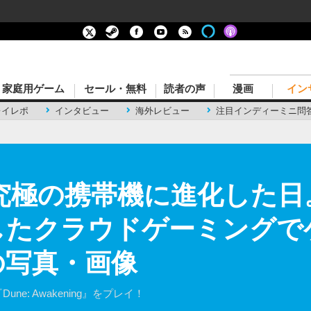
家庭用ゲーム
セール・無料
読者の声
漫画
イン
レイレポ
インタビュー
海外レビュー
注目インディーミニ問
kが究極の携帯機に進化した日。
したクラウドゲーミングで
の写真・画像
『Dune: Awakening』をプレイ！